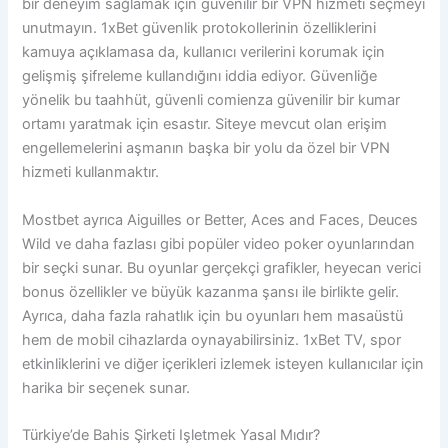
bir deneyim sağlamak için güvenilir bir VPN hizmeti seçmeyi
unutmayın. 1xBet güvenlik protokollerinin özelliklerini
kamuya açıklamasa da, kullanıcı verilerini korumak için
gelişmiş şifreleme kullandığını iddia ediyor. Güvenliğe
yönelik bu taahhüt, güvenli comienza güvenilir bir kumar
ortamı yaratmak için esastır. Siteye mevcut olan erişim
engellemelerini aşmanın başka bir yolu da özel bir VPN
hizmeti kullanmaktır.
Mostbet ayrıca Aiguilles or Better, Aces and Faces, Deuces
Wild ve daha fazlası gibi popüler video poker oyunlarından
bir seçki sunar. Bu oyunlar gerçekçi grafikler, heyecan verici
bonus özellikler ve büyük kazanma şansı ile birlikte gelir.
Ayrıca, daha fazla rahatlık için bu oyunları hem masaüstü
hem de mobil cihazlarda oynayabilirsiniz. 1xBet TV, spor
etkinliklerini ve diğer içerikleri izlemek isteyen kullanıcılar için
harika bir seçenek sunar.
Türkiye’de Bahis Şirketi Işletmek Yasal Mıdır?