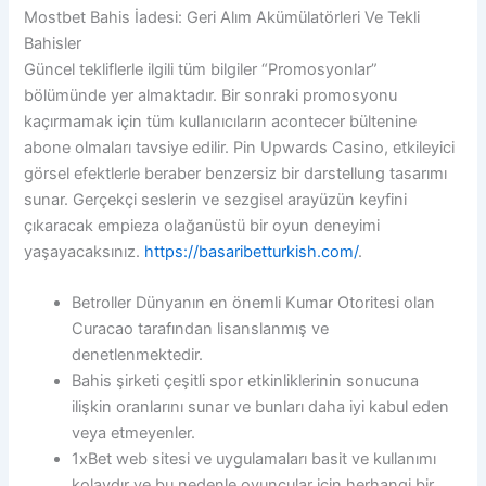
Mostbet Bahis İadesi: Geri Alım Akümülatörleri Ve Tekli
Bahisler
Güncel tekliflerle ilgili tüm bilgiler “Promosyonlar”
bölümünde yer almaktadır. Bir sonraki promosyonu
kaçırmamak için tüm kullanıcıların acontecer bültenine
abone olmaları tavsiye edilir. Pin Upwards Casino, etkileyici
görsel efektlerle beraber benzersiz bir darstellung tasarımı
sunar. Gerçekçi seslerin ve sezgisel arayüzün keyfini
çıkaracak empieza olağanüstü bir oyun deneyimi
yaşayacaksınız.
https://basaribetturkish.com/
.
Betroller Dünyanın en önemli Kumar Otoritesi olan
Curacao tarafından lisanslanmış ve
denetlenmektedir.
Bahis şirketi çeşitli spor etkinliklerinin sonucuna
ilişkin oranlarını sunar ve bunları daha iyi kabul eden
veya etmeyenler.
1xBet web sitesi ve uygulamaları basit ve kullanımı
kolaydır ve bu nedenle oyuncular için herhangi bir