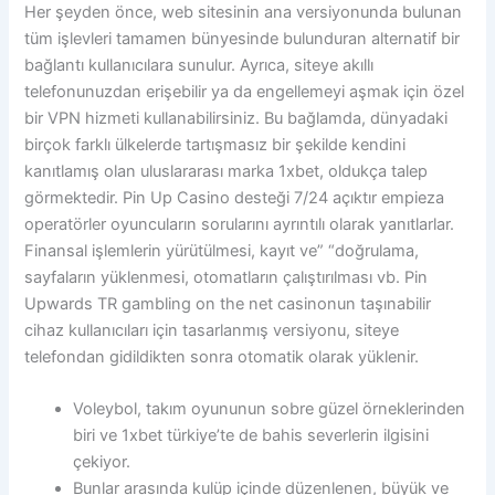
Her şeyden önce, web sitesinin ana versiyonunda bulunan
tüm işlevleri tamamen bünyesinde bulunduran alternatif bir
bağlantı kullanıcılara sunulur. Ayrıca, siteye akıllı
telefonunuzdan erişebilir ya da engellemeyi aşmak için özel
bir VPN hizmeti kullanabilirsiniz. Bu bağlamda, dünyadaki
birçok farklı ülkelerde tartışmasız bir şekilde kendini
kanıtlamış olan uluslararası marka 1xbet, oldukça talep
görmektedir. Pin Up Casino desteği 7/24 açıktır empieza
operatörler oyuncuların sorularını ayrıntılı olarak yanıtlarlar.
Finansal işlemlerin yürütülmesi, kayıt ve” “doğrulama,
sayfaların yüklenmesi, otomatların çalıştırılması vb. Pin
Upwards TR gambling on the net casinonun taşınabilir
cihaz kullanıcıları için tasarlanmış versiyonu, siteye
telefondan gidildikten sonra otomatik olarak yüklenir.
Voleybol, takım oyununun sobre güzel örneklerinden
biri ve 1xbet türkiye’te de bahis severlerin ilgisini
çekiyor.
Bunlar arasında kulüp içinde düzenlenen, büyük ve