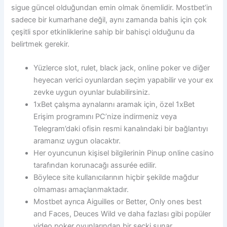
sigue güncel olduğundan emin olmak önemlidir. Mostbet’in
sadece bir kumarhane değil, aynı zamanda bahis için çok
çeşitli spor etkinliklerine sahip bir bahisçi olduğunu da
belirtmek gerekir.
Yüzlerce slot, rulet, black jack, online poker ve diğer
heyecan verici oyunlardan seçim yapabilir ve your ex
zevke uygun oyunlar bulabilirsiniz.
1xBet çalışma aynalarını aramak için, özel 1xBet
Erişim programını PC’nize indirmeniz veya
Telegram’daki ofisin resmi kanalındaki bir bağlantıyı
aramanız uygun olacaktır.
Her oyuncunun kişisel bilgilerinin Pinup online casino
tarafından korunacağı assurée edilir.
Böylece site kullanıcılarının hiçbir şekilde mağdur
olmaması amaçlanmaktadır.
Mostbet ayrıca Aiguilles or Better, Only ones best
and Faces, Deuces Wild ve daha fazlası gibi popüler
video poker oyunlarından bir seçki sunar.