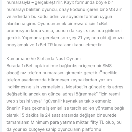
numarasıyla – gerçekleştirilir. Kayıt formunda böyle bir
numarayı belirten oyuncu, onay kodunu içeren bir SMS alır
ve ardından bu kodu, adını ve soyadını formun uygun
alanlarına girer. Oyuncunun ek bir reward için 1xBet
promosyon kodu varsa, bunun da kayıt sırasında girilmesi
gerekir. Yapmanız gereken son şey 21 yaşında olduğunuzu
onaylamak ve 1xBet TR kurallarını kabul etmektir.
Kumarhane Ve Slotlarda Nasıl Oynanır
Burada 1xBet. apk indirme bağlantısını içeren bir SMS
alacağınız telefon numarasını girmeniz gerekir. Öncelikle
telefon ayarlarınızda bilinmeyen kaynaklardan yazılım
indirilmesine izin vermelisiniz. Mostbet’in güncel giriş adresi
değişebilir, ancak en güncel adresi öğrenmek” “için resmi
web sitesini veya” “güvenilir kaynakları takip etmeniz
önerilir. Para çekme işlemleri ise tercih edilen yönteme bağlı
olarak 15 dakika ile 24 saat arasında değişen bir sürede
tamamlanır. Minimum para yatırma miktarı fifty TL olup, bu
da your ex bütçeye sahip oyuncuların platformu