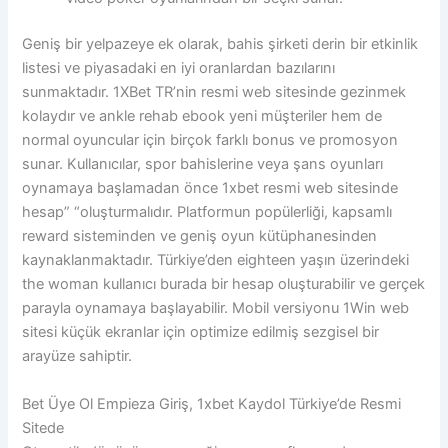
Geniş bir yelpazeye ek olarak, bahis şirketi derin bir etkinlik
listesi ve piyasadaki en iyi oranlardan bazılarını
sunmaktadır. 1XBet TR’nin resmi web sitesinde gezinmek
kolaydır ve ankle rehab ebook yeni müşteriler hem de
normal oyuncular için birçok farklı bonus ve promosyon
sunar. Kullanıcılar, spor bahislerine veya şans oyunları
oynamaya başlamadan önce 1xbet resmi web sitesinde
hesap” “oluşturmalıdır. Platformun popülerliği, kapsamlı
reward sisteminden ve geniş oyun kütüphanesinden
kaynaklanmaktadır. Türkiye’den eighteen yaşın üzerindeki
the woman kullanıcı burada bir hesap oluşturabilir ve gerçek
parayla oynamaya başlayabilir. Mobil versiyonu 1Win web
sitesi küçük ekranlar için optimize edilmiş sezgisel bir
arayüze sahiptir.
Bet Üye Ol Empieza Giriş, 1xbet Kaydol Türkiye’de Resmi
Sitede