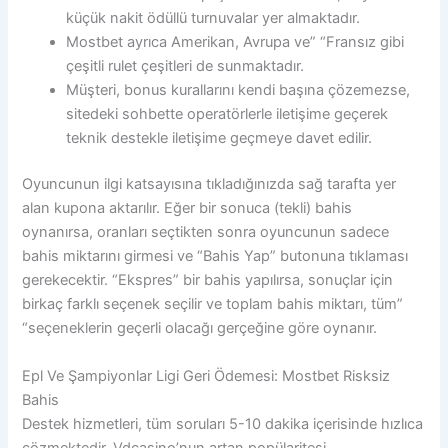
küçük nakit ödüllü turnuvalar yer almaktadır.
Mostbet ayrıca Amerikan, Avrupa ve” “Fransız gibi
çeşitli rulet çeşitleri de sunmaktadır.
Müşteri, bonus kurallarını kendi başına çözemezse,
sitedeki sohbette operatörlerle iletişime geçerek
teknik destekle iletişime geçmeye davet edilir.
Oyuncunun ilgi katsayısına tıkladığınızda sağ tarafta yer
alan kupona aktarılır. Eğer bir sonuca (tekli) bahis
oynanırsa, oranları seçtikten sonra oyuncunun sadece
bahis miktarını girmesi ve “Bahis Yap” butonuna tıklaması
gerekecektir. “Ekspres” bir bahis yapılırsa, sonuçlar için
birkaç farklı seçenek seçilir ve toplam bahis miktarı, tüm”
“seçeneklerin geçerli olacağı gerçeğine göre oynanır.
Epl Ve Şampiyonlar Ligi Geri Ödemesi: Mostbet Risksiz
Bahis
Destek hizmetleri, tüm soruları 5-10 dakika içerisinde hızlıca
çözmektedir. Vdcasino’nun artan popülaritesi,