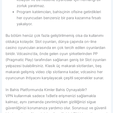
zorluk yaratmaz.
Program katılımcıları, bahisçinin ofisine getirdikleri
her oyuncudan benzersiz bir para kazanma fırsatı
yakalıyor.
Bu bölüm henüz çok fazla geliştirilmemiş olsa da kullanımı
oldukça kolaydır. Slot oyunları, dünya çapında on-line
casino oyuncuları arasında en çok tercih edilen oyunlardan
biridir. Vdcasino’da, önde gelen oyun şirketlerinden PP
(Pragmatic Play) tarafından sağlanan geniş bir Slot oyunları
yelpazesi bulabilirsiniz. Klasik üç makaralı slotlardan, beş
makaralı gelişmiş video clip slotlarına kadar, vdcasino her
oyuncunun ihtiyacını karşılayacak çeşitli seçenekler sunar.
In Bahis Platformunda Kimler Bahis Oynayabilir?
VPN kullanmak sadece 1xBet’e erişmenizi sağlamakla
kalmaz, aynı zamanda çevrimiçiyken gizliliğinizi sigue
güvenliğinizi korumanıza yardımcı olur. Sorunsuz ve güvenli