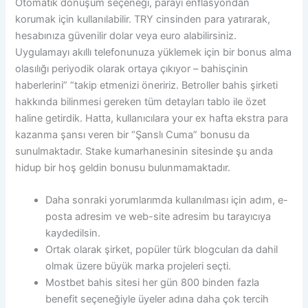
Otomatik dönüşüm seçeneği, parayı enflasyondan
korumak için kullanılabilir. TRY cinsinden para yatırarak,
hesabınıza güvenilir dolar veya euro alabilirsiniz.
Uygulamayı akıllı telefonunuza yüklemek için bir bonus alma
olasılığı periyodik olarak ortaya çıkıyor – bahisçinin
haberlerini” “takip etmenizi öneririz. Betroller bahis şirketi
hakkında bilinmesi gereken tüm detayları tablo ile özet
haline getirdik. Hatta, kullanıcılara your ex hafta ekstra para
kazanma şansı veren bir “Şanslı Cuma” bonusu da
sunulmaktadır. Stake kumarhanesinin sitesinde şu anda
hidup bir hoş geldin bonusu bulunmamaktadır.
Daha sonraki yorumlarımda kullanılması için adım, e-
posta adresim ve web-site adresim bu tarayıcıya
kaydedilsin.
Ortak olarak şirket, popüler türk blogcuları da dahil
olmak üzere büyük marka projeleri seçti.
Mostbet bahis sitesi her gün 800 binden fazla
benefit seçeneğiyle üyeler adına daha çok tercih