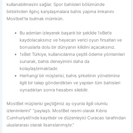
kullanabilmesini sağlar. Spor bahisleri bölümünde
birbirinden ilginç karşılaşmalara bahis yapma imkanını
Mostbet’te bulmak mümkün.
Bu adımları izleyerek başarılı bir şekilde 1xBet’e
kaydolacaksınız ve heyecan verici oyun fırsatları ve
bonuslarla dolu bir dünyanın kilidini açacaksınız.
1xBet Türkiye, kullanıcılarına çeşitli ödeme yöntemleri
sunarak, bahis deneyimini daha da
kolaylaştırmaktadır.
Herhangi bir müşterisi, bahis şirketinin yönetimine
ilgili bir talep gönderdikten ve yapılan tüm bahisleri
oynadıktan sonra hesabını silebilir.
MostBet müşterisi geçtiğimiz ay oyunla ilgili olumlu
izlenimlerini” “paylaştı. MostBet resmi olarak Kıbrıs
Cumhuriyeti’nde kayıtlıdır ve düzenleyici Curacao tarafından
uluslararası olarak lisanslanmıştır.”