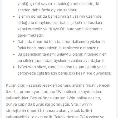
yaptığı şirket sayısının çokluğu neticesinde, iki
siteden daha fazla oyuna sahiptir.
İşlemin sonunda bahisçinin 21 yaşının üzerinde
olduğunu onaylamanız, bahis şirketinin kurallarını
kabul etmeniz ve “Kayıt Ol” butonuna tıklamanız
gerekmektedir.
Daha da önemlisi tüm bu spor dallarında yüzlerce
farklı bahis marketlerini bulabilecek olmanızdır.
Bu özelliklerin tamamı unlawful olarak nitelendirilen
bu siteler tarafından üyelerine verilen avantajlardır.
1xBet web sitesi, alınan lisansa uygun olarak yasal
çerçevede çalıştığı için bahis için kesinlikle güvenlidir.
Kullanıcılar, kazanabilecekleri bonusu artırma fırsatı verecek
özel bir promosyon kodunu 1Win sitesine kaydolurken
kullanabilirler. Beş yıl önce kurulan 1Win online casino,
dünya çapında büyük ilgi görmüştür. Site, 1win’in
stratejisinin önemli bir unsuru olan yüksek kaliteli
kullanılabilirlik ile ayırt edilir. Teknik destek 7/24 çalışır ve