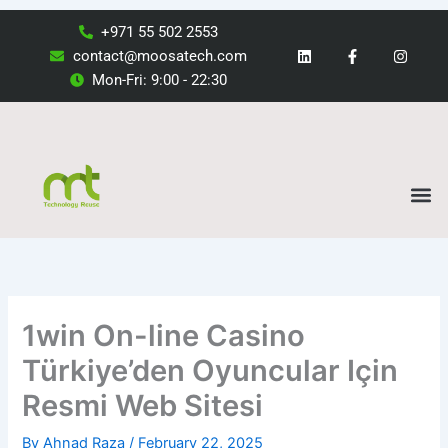
Skip
+971 55 502 2553
to
L
F
I
contact@moosatech.com
i
a
n
content
n
c
s
Mon-Fri: 9:00 - 22:30
k
e
t
e
b
a
d
o
g
i
o
r
n
k
a
M
-
m
f
1win On-line Casino
Türkiye’den Oyuncular Için
Resmi Web Sitesi
By
Ahnad Raza
/
February 22, 2025