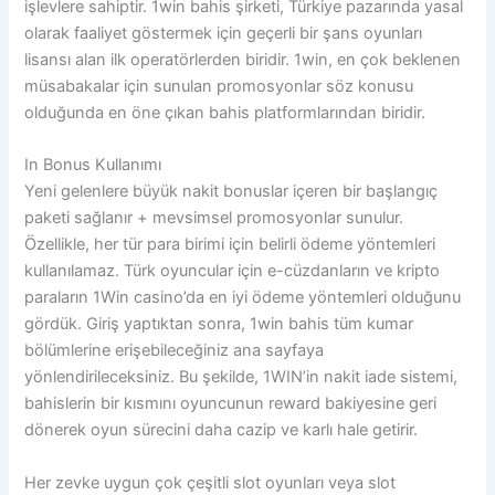
işlevlere sahiptir. 1win bahis şirketi, Türkiye pazarında yasal
olarak faaliyet göstermek için geçerli bir şans oyunları
lisansı alan ilk operatörlerden biridir. 1win, en çok beklenen
müsabakalar için sunulan promosyonlar söz konusu
olduğunda en öne çıkan bahis platformlarından biridir.
In Bonus Kullanımı
Yeni gelenlere büyük nakit bonuslar içeren bir başlangıç
paketi sağlanır + mevsimsel promosyonlar sunulur.
Özellikle, her tür para birimi için belirli ödeme yöntemleri
kullanılamaz. Türk oyuncular için e-cüzdanların ve kripto
paraların 1Win casino’da en iyi ödeme yöntemleri olduğunu
gördük. Giriş yaptıktan sonra, 1win bahis tüm kumar
bölümlerine erişebileceğiniz ana sayfaya
yönlendirileceksiniz. Bu şekilde, 1WIN’in nakit iade sistemi,
bahislerin bir kısmını oyuncunun reward bakiyesine geri
dönerek oyun sürecini daha cazip ve karlı hale getirir.
Her zevke uygun çok çeşitli slot oyunları veya slot