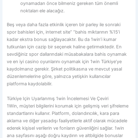
oynamadan önce bilmeniz gereken tüm önemli
noktaları ele alacağız.
Beş veya daha fazla etkinlik içeren bir parley ile sonraki
spor bahisleri için, internet site” “bahis miktarının %15’i
kadar ekstra bonus sağlayacaktır. Bu da 1win’i kumar
tutkunları için cazip bir seçenek haline getirmektedir. En
sevdiğiniz spor dallarındaki müsabakalara bahis oynamak
ve en iyi casino oyunlarını oynamak için 1win Türkiye’ye
kaydolmanız gerekir. Şirket politikasına ve mevcut yasal
düzenlemelerine göre, yalnızca yetişkin kullanıcılar
platforma kaydolabilir.
Türkiye Için Uyarlanmış 1win İncelemesi Ve Çeviri
1Win, müşteri bilgilerini korumak için gelişmiş veri şifreleme
standartlarını kullanır. Platform, dolandırıcılık, kara para
aklama ve diğer yasadışı faaliyetlerle aktif olarak mücadele
ederek kişisel verilerin ve fonların güvenliğini sağlar. 1win
ana sayfasını aşağı doğru kaydırın ve altbilgide bonuslar