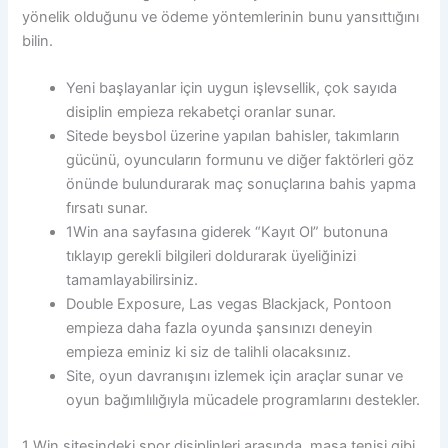
yönelik olduğunu ve ödeme yöntemlerinin bunu yansıttığını
bilin.
Yeni başlayanlar için uygun işlevsellik, çok sayıda
disiplin empieza rekabetçi oranlar sunar.
Sitede beysbol üzerine yapılan bahisler, takımların
gücünü, oyuncuların formunu ve diğer faktörleri göz
önünde bulundurarak maç sonuçlarına bahis yapma
fırsatı sunar.
1Win ana sayfasına giderek “Kayıt Ol” butonuna
tıklayıp gerekli bilgileri doldurarak üyeliğinizi
tamamlayabilirsiniz.
Double Exposure, Las vegas Blackjack, Pontoon
empieza daha fazla oyunda şansınızı deneyin
empieza eminiz ki siz de talihli olacaksınız.
Site, oyun davranışını izlemek için araçlar sunar ve
oyun bağımlılığıyla mücadele programlarını destekler.
1 Win sitesindeki spor disiplinleri arasında, masa tenisi gibi