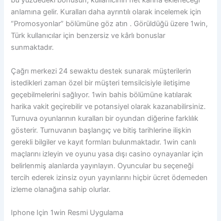
bu yüzdedeki bonusun, kullanıcının net kârına ekleneceği
anlamına gelir. Kuralları daha ayrıntılı olarak incelemek için
“Promosyonlar” bölümüne göz atın . Görüldüğü üzere 1win,
Türk kullanıcılar için benzersiz ve kârlı bonuslar
sunmaktadır.
Çağrı merkezi 24 sewaktu destek sunarak müşterilerin
istedikleri zaman özel bir müşteri temsilcisiyle iletişime
geçebilmelerini sağlıyor. 1win bahis bölümüne katılarak
harika vakit geçirebilir ve potansiyel olarak kazanabilirsiniz.
Turnuva oyunlarının kuralları bir oyundan diğerine farklılık
gösterir. Turnuvanın başlangıç ​​ve bitiş tarihlerine ilişkin
gerekli bilgiler ve kayıt formları bulunmaktadır. 1win canlı
maçlarını izleyin ve oyunu yasa dışı casino oynayanlar için
belirlenmiş alanlarda yayınlayın. Oyuncular bu seçeneği
tercih ederek izinsiz oyun yayınlarını hiçbir ücret ödemeden
izleme olanağına sahip olurlar.
Iphone Için 1win Resmi Uygulama