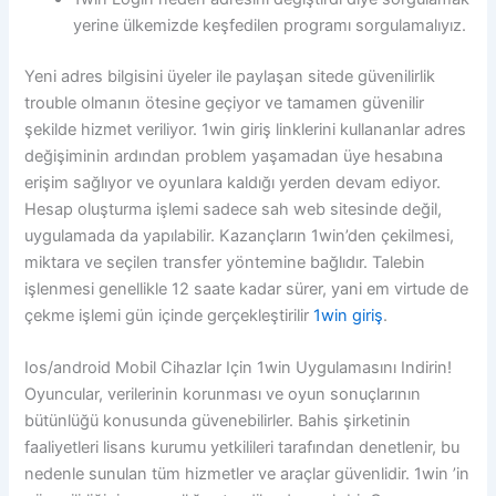
yerine ülkemizde keşfedilen programı sorgulamalıyız.
Yeni adres bilgisini üyeler ile paylaşan sitede güvenilirlik
trouble olmanın ötesine geçiyor ve tamamen güvenilir
şekilde hizmet veriliyor. 1win giriş linklerini kullananlar adres
değişiminin ardından problem yaşamadan üye hesabına
erişim sağlıyor ve oyunlara kaldığı yerden devam ediyor.
Hesap oluşturma işlemi sadece sah web sitesinde değil,
uygulamada da yapılabilir. Kazançların 1win’den çekilmesi,
miktara ve seçilen transfer yöntemine bağlıdır. Talebin
işlenmesi genellikle 12 saate kadar sürer, yani em virtude de
çekme işlemi gün içinde gerçekleştirilir
1win giriş
.
Ios/android Mobil Cihazlar Için 1win Uygulamasını Indirin!
Oyuncular, verilerinin korunması ve oyun sonuçlarının
bütünlüğü konusunda güvenebilirler. Bahis şirketinin
faaliyetleri lisans kurumu yetkilileri tarafından denetlenir, bu
nedenle sunulan tüm hizmetler ve araçlar güvenlidir. 1win ’in