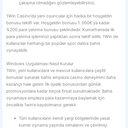
çakışma olmadığını gözlemleyebilirsiniz.
1Win Casino’da yeni oyuncular için harika bir hoşgeldin
bonusu teklifi var. Hoşgeldin bonusu 1. 000€’ya kadar
%200 para yatırma bonusu şeklindedir. Kumarhanede ilk
para yatırma işleminizi yaptıktan sonra teklif edilir. 1Win de
kullanıcılar herhangi bir popüler spor dalına bahis
oynayabilir.
Windows Uygulaması Nasıl Kurulur
1Win, yeni kullanıcılara ve mevcut kullanıcılara çeşitli
bonuslar sunarak bahis empieza casino deneyimini daha
kazançlı hale getirir. İlk üyelik bonusundan günlük
promosyonlara kadar birçok fırsat sunulmaktadır. Bahis
oynamaya empieza para kazanmaya başlamak için
öncelikle 1win‘e kaydolmanız gerekir.
Tüm kullanıcıların kendi yargı bölgelerinde yasal
kumar oynama yaşında olmalarını ve çevrimiçi