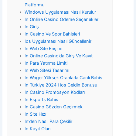
Platformu
Windows Uygulaması Nasıl Kurulur
In Online Casino Ödeme Seçenekleri
In Giriş
In Casino Ve Spor Bahisleri
Ios Uygulaması Nasıl Güncellenir
In Web Site Erişimi
In Online Casino’da Giriş Ve Kayıt
In Para Yatırma Limiti
In Web Sitesi Tasarımı
In Wager Yüksek Oranlarla Canlı Bahis
In Türkiye 2024 Hoş Geldin Bonusu
In Casino Promosyon Kodları
In Esports Bahis
In Casino Gözden Geçirmek
In Site Hızı
In’den Nasıl Para Çekilir
In Kayıt Olun