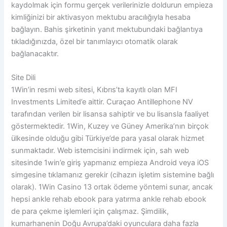
kaydolmak için formu gerçek verilerinizle doldurun empieza
kimliğinizi bir aktivasyon mektubu aracılığıyla hesaba
bağlayın. Bahis şirketinin yanıt mektubundaki bağlantıya
tıkladığınızda, özel bir tanımlayıcı otomatik olarak
bağlanacaktır.
Site Dili
1Win’in resmi web sitesi, Kıbrıs’ta kayıtlı olan MFI
Investments Limited’e aittir. Curaçao Antillephone NV
tarafından verilen bir lisansa sahiptir ve bu lisansla faaliyet
göstermektedir. 1Win, Kuzey ve Güney Amerika’nın birçok
ülkesinde olduğu gibi Türkiye’de para yasal olarak hizmet
sunmaktadır. Web istemcisini indirmek için, sah web
sitesinde 1win’e giriş yapmanız empieza Android veya iOS
simgesine tıklamanız gerekir (cihazın işletim sistemine bağlı
olarak). 1Win Casino 13 ortak ödeme yöntemi sunar, ancak
hepsi ankle rehab ebook para yatırma ankle rehab ebook
de para çekme işlemleri için çalışmaz. Şimdilik,
kumarhanenin Doğu Avrupa’daki oyunculara daha fazla