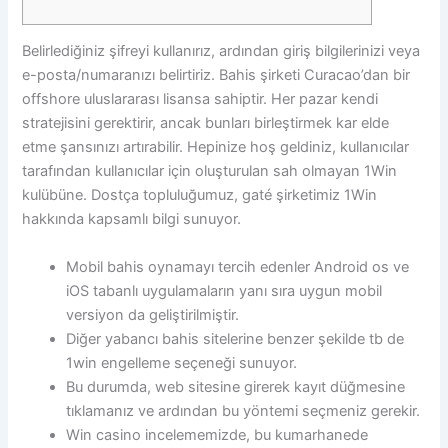
Belirlediğiniz şifreyi kullanırız, ardından giriş bilgilerinizi veya
e-posta/numaranızı belirtiriz. Bahis şirketi Curacao’dan bir
offshore uluslararası lisansa sahiptir. Her pazar kendi
stratejisini gerektirir, ancak bunları birleştirmek kar elde
etme şansınızı artırabilir. Hepinize hoş geldiniz, kullanıcılar
tarafından kullanıcılar için oluşturulan sah olmayan 1Win
kulübüne. Dostça topluluğumuz, gaté şirketimiz 1Win
hakkında kapsamlı bilgi sunuyor.
Mobil bahis oynamayı tercih edenler Android os ve
iOS tabanlı uygulamaların yanı sıra uygun mobil
versiyon da geliştirilmiştir.
Diğer yabancı bahis sitelerine benzer şekilde tb de
1win engelleme seçeneği sunuyor.
Bu durumda, web sitesine girerek kayıt düğmesine
tıklamanız ve ardından bu yöntemi seçmeniz gerekir.
Win casino incelememizde, bu kumarhanede