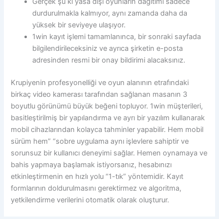
Gerçek şu ki yasa dışı oyunların dağıtımı sadece
durdurulmakla kalmıyor, aynı zamanda daha da
yüksek bir seviyeye ulaşıyor.
1win kayıt işlemi tamamlanınca, bir sonraki sayfada
bilgilendirileceksiniz ve ayrıca şirketin e-posta
adresinden resmi bir onay bildirimi alacaksınız.
Krupiyenin profesyonelliği ve oyun alanının etrafındaki
birkaç video kamerası tarafından sağlanan masanın 3
boyutlu görünümü büyük beğeni topluyor. 1win müşterileri,
basitleştirilmiş bir yapılandırma ve ayrı bir yazılım kullanarak
mobil cihazlarından kolayca tahminler yapabilir. Hem mobil
sürüm hem” “sobre uygulama aynı işlevlere sahiptir ve
sorunsuz bir kullanıcı deneyimi sağlar. Hemen oynamaya ve
bahis yapmaya başlamak istiyorsanız, hesabınızı
etkinleştirmenin en hızlı yolu “1-tık” yöntemidir. Kayıt
formlarının doldurulmasını gerektirmez ve algoritma,
yetkilendirme verilerini otomatik olarak oluşturur.