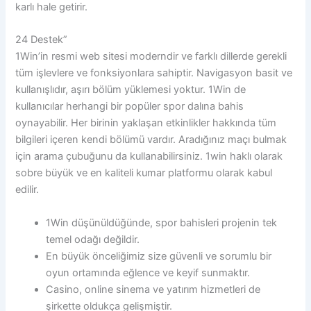
karlı hale getirir.
24 Destek”
1Win’in resmi web sitesi moderndir ve farklı dillerde gerekli
tüm işlevlere ve fonksiyonlara sahiptir. Navigasyon basit ve
kullanışlıdır, aşırı bölüm yüklemesi yoktur. 1Win de
kullanıcılar herhangi bir popüler spor dalına bahis
oynayabilir. Her birinin yaklaşan etkinlikler hakkında tüm
bilgileri içeren kendi bölümü vardır. Aradığınız maçı bulmak
için arama çubuğunu da kullanabilirsiniz. 1win haklı olarak
sobre büyük ve en kaliteli kumar platformu olarak kabul
edilir.
1Win düşünüldüğünde, spor bahisleri projenin tek
temel odağı değildir.
En büyük önceliğimiz size güvenli ve sorumlu bir
oyun ortamında eğlence ve keyif sunmaktır.
Casino, online sinema ve yatırım hizmetleri de
şirkette oldukça gelişmiştir.