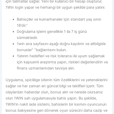
için talimatlar sağlar. Yeni bir kullanıcı bir hesap oluşturur,
1Win login yapar ve herhangi bir uygun şekilde para yatırır.
Bahisçiler ve kumarhaneler için standart yaş sınırı
18’dir.”
Doğrulama işlemi genellikle 1 ila 7 iş günü
sürmektedir.
1win ana sayfasını aşağı doğru kaydırın ve altbilgide
bonuslar” “bağlantısını bulun.
Yatırım hedefleri ve risk toleransı ile uyum sağlamak
için kapsamlı araştırma yapın, riskleri değerlendirin ve
finans uzmanlarından tavsiye alın.
Uygulama, spicilège sitenin tüm özelliklerini ve yeteneklerini
sağlar ve her zaman en güncel bilgi ve teklifleri içerir. Tüm
olaylardan haberdar olun, bonus alın ve nerede olursanız
olun 1WIN sah uygulamasıyla bahis yapın. Bu şekilde,
1WIN’in nakit iade sistemi, bahislerin bir kısmını oyuncunun
bonus bakiyesine geri dönerek oyun sürecini daha cazip ve