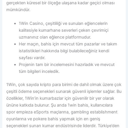
gerçekten küresel bir ölçeğe ulaşana kadar geçici olması
mümkündür.
1Win Casino, çeşitliliği ve sunulan eğlencelerin
kalitesiyle kumarhane severleri çeken çevrimiçi
uzmanınız olan eğlence platformudur.
Her maçın, bahis için mevcut tüm pazarlar ve takım
istatistikleri hakkında bilgi bulabileceğiniz kendi
sayfası vardır.
Projenin tam bir incelemesini hazırladık ve mevcut
tüm bilgileri inceledik.
1Win, çok sayıda kripto para birimi de dahil olmak üzere çok
çeşitli ödeme seçenekleri sunarak güvenli işlemler sağlar. Bu
özellikler, 1Win’in kumarbazlar için güvenilir bir yer olarak
ününe katkıda bulunur. Şu anda 1win bahis, kullanıcılara
spor empieza eSports maçlarına, gambling establishment
oyunlarına ve pokere bahis yapmak için en geniş
seçenekleri sunan kumar endüstrisinde liderdir. Türkiye’den