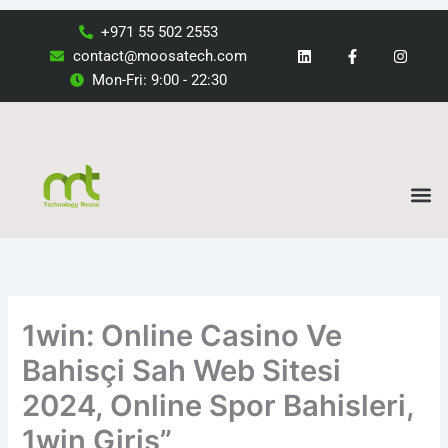
Skip
+971 55 502 2553
to
L
F
I
contact@moosatech.com
i
a
n
content
n
c
s
Mon-Fri: 9:00 - 22:30
k
e
t
e
b
a
d
o
g
i
o
r
n
k
a
M
-
m
f
1win: Online Casino Ve
Bahisçi Sah Web Sitesi
2024, Online Spor Bahisleri,
1win Giriş”