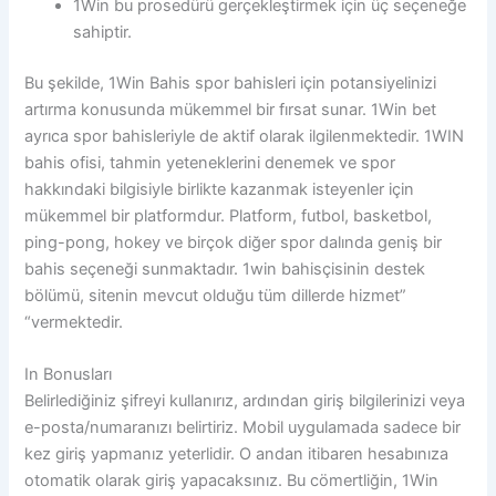
1Win bu prosedürü gerçekleştirmek için üç seçeneğe
sahiptir.
Bu şekilde, 1Win Bahis spor bahisleri için potansiyelinizi
artırma konusunda mükemmel bir fırsat sunar. 1Win bet
ayrıca spor bahisleriyle de aktif olarak ilgilenmektedir. 1WIN
bahis ofisi, tahmin yeteneklerini denemek ve spor
hakkındaki bilgisiyle birlikte kazanmak isteyenler için
mükemmel bir platformdur. Platform, futbol, basketbol,
ping-pong, hokey ve birçok diğer spor dalında geniş bir
bahis seçeneği sunmaktadır. 1win bahisçisinin destek
bölümü, sitenin mevcut olduğu tüm dillerde hizmet”
“vermektedir.
In Bonusları
Belirlediğiniz şifreyi kullanırız, ardından giriş bilgilerinizi veya
e-posta/numaranızı belirtiriz. Mobil uygulamada sadece bir
kez giriş yapmanız yeterlidir. O andan itibaren hesabınıza
otomatik olarak giriş yapacaksınız. Bu cömertliğin, 1Win