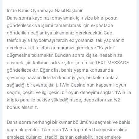
In’de Bahis Oynamaya Nasıl Başlanır
Daha sonra kaydınızı onaylamak için size bir e-posta
gönderilecek ve işlemi tamamlamak için e-postada
gönderilen bağlantıya tıklamanız gerekecektir. Cep
telefonuyla kaydolmayı tercih ediyorsanız, tek yapmanız
gereken aktif telefon numaranızı girmek ve “Kaydol”
düğmesine tıklamaktır. Bundan sonra kişisel hesabınıza
erişmek için kullanıcı adı ve şifre içeren bir TEXT MESSAGE
gönderilecektir. Eğer ofis, bahis yapma konusunda
çevrimiçi pazarın liderleri kadar iyiyse, bu kolun onlara
sağladığı bir avantajdır. j. 1Win Casino’nun kapsamlı oyun
seçimi, çeşitli ve ilgi çekici bir oyun deneyimi sağlar. 1Win ile
kripto para ile bakiye yüklediğinizde, depozitonuza %2
bonus alırsınız.
Daha sonra herhangi bir kumar bölümünü seçmek ve bahis
yapmak gerekir. Tüm para 1Win top rated bakiyesine alınır
empieza kullanıcı istediği zaman çekebilir. İncelemelere