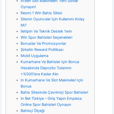
In’den Slot Makineleri: Yeni Slotlar
Oynayın!
Resmi 1 Win Bahis Sitesi
Sitenin Oyuncular Için Kullanımı Kolay
Mı?
İletişim Ve Teknik Destek 1win
Win Spor Bahisleri Seçenekleri
Bonuslar Ve Promosyonlar
Şirketin Reward Politikası
Mobil Uygulama
Kumarhane Ve Bahisler Için Bonus
Hesabında Depozito Tutarının
+%500’üne Kadar Alın
In Kumarhane Ve Slot Makineleri Için
Bonus
Bahis Sitesinde Çevrimiçi Spor Bahisleri
In Bet Türkiye – Giriş Yapın Empieza
Online Spor Bahisleri Oynayın
Bahisçi Ölçeği