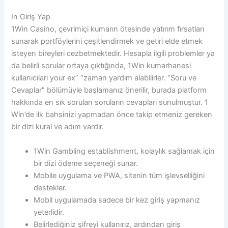
In Giriş Yap
1Win Casino, çevrimiçi kumarın ötesinde yatırım fırsatları
sunarak portföylerini çeşitlendirmek ve getiri elde etmek
isteyen bireyleri cezbetmektedir. Hesapla ilgili problemler ya
da belirli sorular ortaya çıktığında, 1Win kumarhanesi
kullanıcıları your ex” “zaman yardım alabilirler. “Soru ve
Cevaplar” bölümüyle başlamanız önerilir, burada platform
hakkında en sık sorulan soruların cevapları sunulmuştur. 1
Win’de ilk bahsinizi yapmadan önce takip etmeniz gereken
bir dizi kural ve adım vardır.
1Win Gambling establishment, kolaylık sağlamak için
bir dizi ödeme seçeneği sunar.
Mobile uygulama ve PWA, sitenin tüm işlevselliğini
destekler.
Mobil uygulamada sadece bir kez giriş yapmanız
yeterlidir.
Belirlediğiniz şifreyi kullanırız, ardından giriş