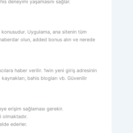
bahis deneyimi yaşamasını sağlar.
öz konusudur. Uygulama, ana sitenin tüm
an haberdar olun, added bonus alın ve nerede
ılara haber verilir. 1win yeni giriş adresinin
kaynakları, bahis blogları vb. Güvenilir
teye erişim sağlaması gerekir.
i olmaktadır.
elde ederler.