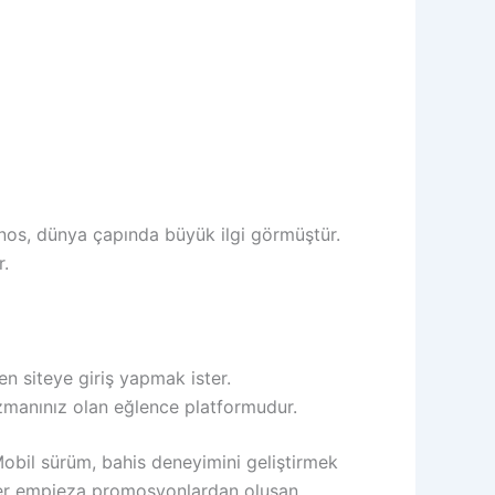
asinos, dünya çapında büyük ilgi görmüştür.
r.
en siteye giriş yapmak ister.
uzmanınız olan eğlence platformudur.
Mobil sürüm, bahis deneyimini geliştirmek
nlikler empieza promosyonlardan oluşan