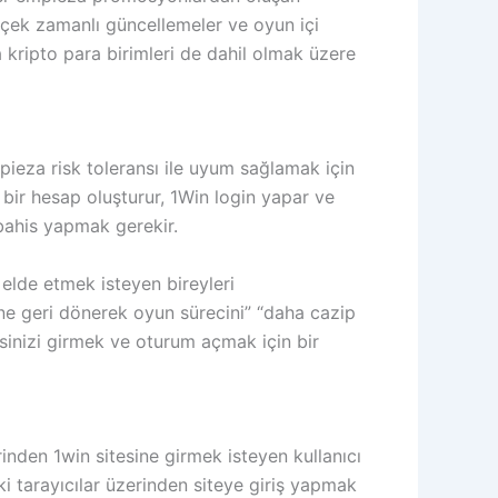
gerçek zamanlı güncellemeler ve oyun içi
 kripto para birimleri de dahil olmak üzere
mpieza risk toleransı ile uyum sağlamak için
ı bir hesap oluşturur, 1Win login yapar ve
bahis yapmak gerekir.
 elde etmek isteyen bireyleri
ine geri dönerek oyun sürecini” “daha cazip
sinizi girmek ve oturum açmak için bir
inden 1win sitesine girmek isteyen kullanıcı
aki tarayıcılar üzerinden siteye giriş yapmak