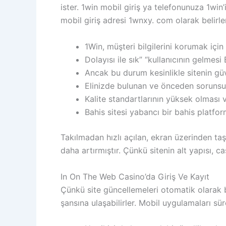
ister. 1win mobil giriş ya telefonunuza 1win’
mobil giriş adresi 1wnxy. com olarak belirle
1Win, müşteri bilgilerini korumak için 
Dolayısı ile sık” “kullanıcının gelme
Ancak bu durum kesinlikle sitenin güve
Elinizde bulunan ve önceden sorunsuz 
Kalite standartlarının yüksek olması 
Bahis sitesi yabancı bir bahis platf
Takılmadan hızlı açılan, ekran üzerinden ta
daha artırmıştır. Çünkü sitenin alt yapısı, ca
In On The Web Casino’da Giriş Ve Kayıt
Çünkü site güncellemeleri otomatik olarak b
şansına ulaşabilirler. Mobil uygulamaları sür