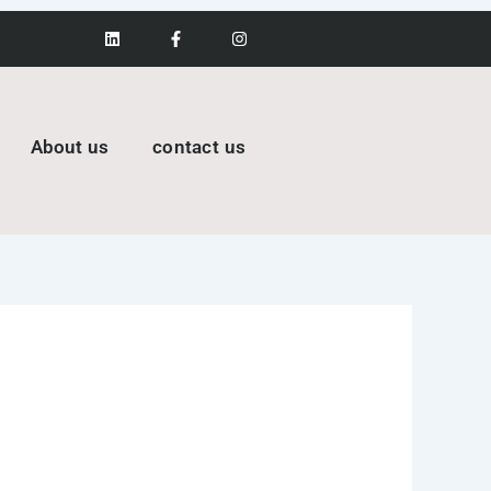
L
F
I
i
a
n
n
c
s
k
e
t
e
b
a
d
o
g
i
o
r
n
k
a
About us
contact us
-
m
f