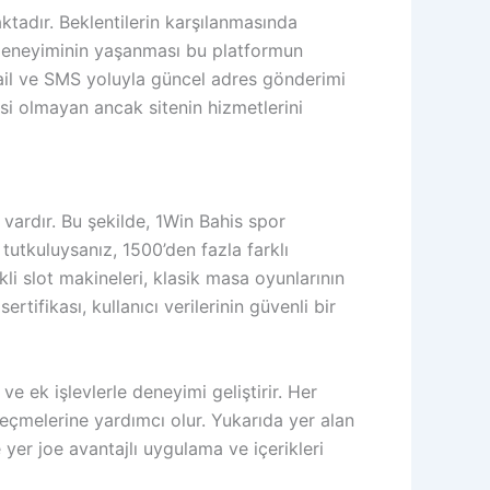
ktadır. Beklentilerin karşılanmasında
n deneyiminin yaşanması bu platformun
mail ve SMS yoluyla güncel adres gönderimi
yesi olmayan ancak sitenin hizmetlerini
ardır. Bu şekilde, 1Win Bahis spor
tutkuluysanız, 1500’den fazla farklı
i slot makineleri, klasik masa oyunlarının
tifikası, kullanıcı verilerinin güvenli bir
e ek işlevlerle deneyimi geliştirir. Her
i seçmelerine yardımcı olur. Yukarıda yer alan
e yer joe avantajlı uygulama ve içerikleri