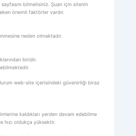
sayfasını bilmelisiniz. Şuan için sitenin
eken önemli faktörler vardır.
llenmesine neden olmaktadır.
larından biridir.
ebilmektedir.
urum web-site içerisindeki güvenirliği biraz
eyimlerine kaldıkları yerden devam edebilme
me hızı oldukça yüksektir.