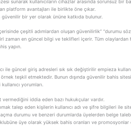
azesi sunarak kullanıcıların cihazlar arasında sorunsuz bir 
n platform avantajları ile birlikte öne çıkar.
n güvenilir bir yer olarak ününe katkıda bulunur.
çerisinde çeşitli adımlardan oluşan güvenilirlik” “durumu s
 girl zaman en güncel bilgi ve teklifleri içerir. Tüm olaylard
his yapın.
e güncel giriş adresleri sık sık değiştirilir empieza kullanıc
rnek teşkil etmektedir. Bunun dışında güvenilir bahis sitesi 
 kullanıcı yorumları.
t vermediğini iddia eden bazı hukukçular vardır.
ak talep eden kişilerin kullanıcı adı ve şifre bilgileri ile si
p açma durumu ve benzeri durumlarda üyelerden belge taleb
P klubüne üye olarak yüksek bahis oranları ve promosyonlar 