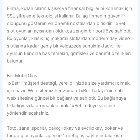
Firma, kullanıcıların kişisel ve finansal bilgilerini korumak için
SSL şifreleme teknolojisi kullanır. Bu ag firmanın güvenilir
olduğunu gösteren en önemli noktalardan birisidir. 1xBet
slot oyunları açısından oldukça zengin bir portföye sahiptir.
Bu oyunlar, klasik üç makaralı slotlardan modern day video
slotlarına kadar geniş bir yelpazede sunulmaktadır. Her
oyunun kendine has temaları, grafikleri ve benefit özellikleri
bulunur.
Bet Mobil Giriş
1xBet” “müşteri desteği, yerel dilinizde size yardımcı olmak
için hazır. Web sitemiz her zaman 1xBet Türkiye’nin sah
web sitesine güncel bir bağlantıya sahiptir. Bu bağlantıya
tıkladığınızda otomatik olarak 1xBet Türkiye sitesine
yönlendirileceksiniz.
Toto, sanal sporlar, balıkçılıokay ve avcılıokay, poker ve
fango gibi oyunlar ag yine 1xbet giriş sayfasındaki kısa