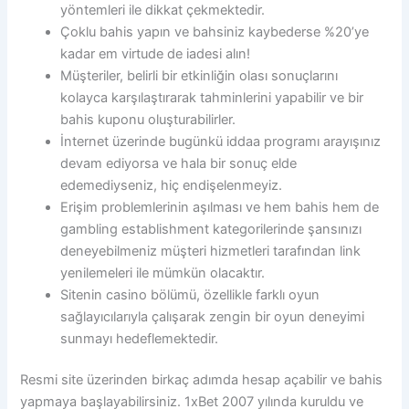
yöntemleri ile dikkat çekmektedir.
Çoklu bahis yapın ve bahsiniz kaybederse %20’ye
kadar em virtude de iadesi alın!
Müşteriler, belirli bir etkinliğin olası sonuçlarını
kolayca karşılaştırarak tahminlerini yapabilir ve bir
bahis kuponu oluşturabilirler.
İnternet üzerinde bugünkü iddaa programı arayışınız
devam ediyorsa ve hala bir sonuç elde
edemediyseniz, hiç endişelenmeyiz.
Erişim problemlerinin aşılması ve hem bahis hem de
gambling establishment kategorilerinde şansınızı
deneyebilmeniz müşteri hizmetleri tarafından link
yenilemeleri ile mümkün olacaktır.
Sitenin casino bölümü, özellikle farklı oyun
sağlayıcılarıyla çalışarak zengin bir oyun deneyimi
sunmayı hedeflemektedir.
Resmi site üzerinden birkaç adımda hesap açabilir ve bahis
yapmaya başlayabilirsiniz. 1xBet 2007 yılında kuruldu ve