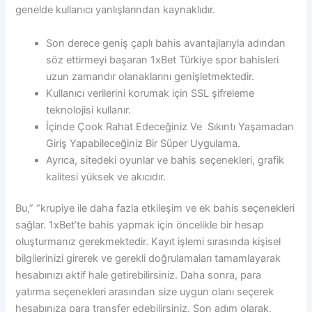
genelde kullanıcı yanlışlarından kaynaklıdır.
Son derece geniş çaplı bahis avantajlarıyla adından
söz ettirmeyi başaran 1xBet Türkiye spor bahisleri
uzun zamandır olanaklarını genişletmektedir.
Kullanıcı verilerini korumak için SSL şifreleme
teknolojisi kullanır.
İçinde Çook Rahat Edeceğiniz Ve Sıkıntı Yaşamadan
Giriş Yapabileceğiniz Bir Süper Uygulama.
Ayrıca, sitedeki oyunlar ve bahis seçenekleri, grafik
kalitesi yüksek ve akıcıdır.
Bu,” “krupiye ile daha fazla etkileşim ve ek bahis seçenekleri
sağlar. 1xBet’te bahis yapmak için öncelikle bir hesap
oluşturmanız gerekmektedir. Kayıt işlemi sırasında kişisel
bilgilerinizi girerek ve gerekli doğrulamaları tamamlayarak
hesabınızı aktif hale getirebilirsiniz. Daha sonra, para
yatırma seçenekleri arasından size uygun olanı seçerek
hesabınıza para transfer edebilirsiniz. Son adım olarak,