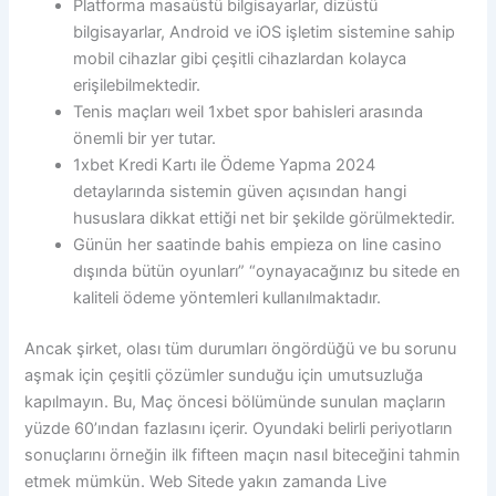
Platforma masaüstü bilgisayarlar, dizüstü
bilgisayarlar, Android ve iOS işletim sistemine sahip
mobil cihazlar gibi çeşitli cihazlardan kolayca
erişilebilmektedir.
Tenis maçları weil 1xbet spor bahisleri arasında
önemli bir yer tutar.
1xbet Kredi Kartı ile Ödeme Yapma 2024
detaylarında sistemin güven açısından hangi
hususlara dikkat ettiği net bir şekilde görülmektedir.
Günün her saatinde bahis empieza on line casino
dışında bütün oyunları” “oynayacağınız bu sitede en
kaliteli ödeme yöntemleri kullanılmaktadır.
Ancak şirket, olası tüm durumları öngördüğü ve bu sorunu
aşmak için çeşitli çözümler sunduğu için umutsuzluğa
kapılmayın. Bu, Maç öncesi bölümünde sunulan maçların
yüzde 60’ından fazlasını içerir. Oyundaki belirli periyotların
sonuçlarını örneğin ilk fifteen maçın nasıl biteceğini tahmin
etmek mümkün. Web Sitede yakın zamanda Live