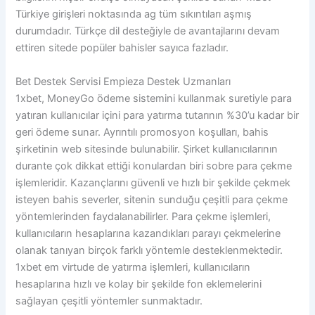
Türkiye girişleri noktasında ag tüm sıkıntıları aşmış
durumdadır. Türkçe dil desteğiyle de avantajlarını devam
ettiren sitede popüler bahisler sayıca fazladır.
Bet Destek Servisi Empieza Destek Uzmanları
1xbet, MoneyGo ödeme sistemini kullanmak suretiyle para
yatıran kullanıcılar içini para yatırma tutarının %30’u kadar bir
geri ödeme sunar. Ayrıntılı promosyon koşulları, bahis
şirketinin web sitesinde bulunabilir. Şirket kullanıcılarının
durante çok dikkat ettiği konulardan biri sobre para çekme
işlemleridir. Kazançlarını güvenli ve hızlı bir şekilde çekmek
isteyen bahis severler, sitenin sunduğu çeşitli para çekme
yöntemlerinden faydalanabilirler. Para çekme işlemleri,
kullanıcıların hesaplarına kazandıkları parayı çekmelerine
olanak tanıyan birçok farklı yöntemle desteklenmektedir.
1xbet em virtude de yatırma işlemleri, kullanıcıların
hesaplarına hızlı ve kolay bir şekilde fon eklemelerini
sağlayan çeşitli yöntemler sunmaktadır.