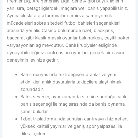
Premier Lig, Are generally Liga, Serie A gibi büyük liglerin
yanı sıra, betagt liglerdeki maçlara weil bahis yapabilirsiniz.
Ayrıca uluslararası turnuvalar empieza şampiyonluk
mücadeleleri sobre sitedeki futbol bahisleri seçenekleri
arasında yer alır. Casino bölümünde rulet, blackjack,
baccarat gibi klasik masalı oyunlar bulunurken, çeşitli poker
varyasyonları ag mevcuttur. Canlı krupiyeler eşliğinde
oynayabileceğiniz canlı casino oyunları, gerçek bir casino
deneyimini evinize getirir.
Bahis dünyasında hızlı değişen oranlar ve yeni
etkinlikler, anlık duyurularla takipçilere ulaştırılmak
zorundadır.
Bahis severler, aynı zamanda sitenin sunduğu canlı
bahis seçeneği ile maç sırasında da bahis oynama
şansı bulurlar.
1xbet tr platformunda sunulan canlı yayın hizmetleri,
yüksek kaliteli yayınlar ve geniş spor yelpazesi ile
dikkat çeker.