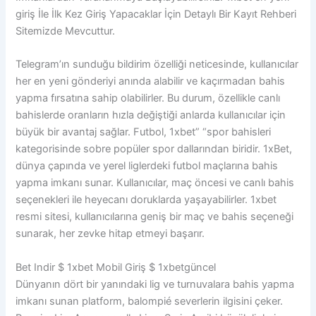
giriş İle İlk Kez Giriş Yapacaklar İçin Detaylı Bir Kayıt Rehberi
Sitemizde Mevcuttur.
Telegram’ın sunduğu bildirim özelliği neticesinde, kullanıcılar
her en yeni gönderiyi anında alabilir ve kaçırmadan bahis
yapma fırsatına sahip olabilirler. Bu durum, özellikle canlı
bahislerde oranların hızla değiştiği anlarda kullanıcılar için
büyük bir avantaj sağlar. Futbol, 1xbet” “spor bahisleri
kategorisinde sobre popüler spor dallarından biridir. 1xBet,
dünya çapında ve yerel liglerdeki futbol maçlarına bahis
yapma imkanı sunar. Kullanıcılar, maç öncesi ve canlı bahis
seçenekleri ile heyecanı doruklarda yaşayabilirler. 1xbet
resmi sitesi, kullanıcılarına geniş bir maç ve bahis seçeneği
sunarak, her zevke hitap etmeyi başarır.
Bet Indir $ 1xbet Mobil Giriş $ 1xbetgüncel
Dünyanın dört bir yanındaki lig ve turnuvalara bahis yapma
imkanı sunan platform, balompié severlerin ilgisini çeker.