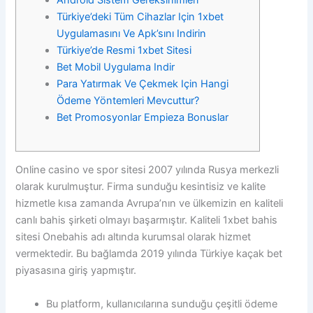
Türkiye’deki Tüm Cihazlar Için 1xbet
Uygulamasını Ve Apk’sını Indirin
Türkiye’de Resmi 1xbet Sitesi
Bet Mobil Uygulama Indir
Para Yatırmak Ve Çekmek Için Hangi
Ödeme Yöntemleri Mevcuttur?
Bet Promosyonlar Empieza Bonuslar
Online casino ve spor sitesi 2007 yılında Rusya merkezli
olarak kurulmuştur. Firma sunduğu kesintisiz ve kalite
hizmetle kısa zamanda Avrupa’nın ve ülkemizin en kaliteli
canlı bahis şirketi olmayı başarmıştır. Kaliteli 1xbet bahis
sitesi Onebahis adı altında kurumsal olarak hizmet
vermektedir. Bu bağlamda 2019 yılında Türkiye kaçak bet
piyasasına giriş yapmıştır.
Bu platform, kullanıcılarına sunduğu çeşitli ödeme