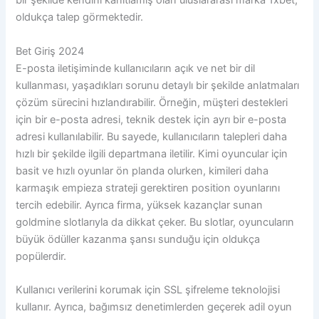
bir şekilde kendini kanıtlamış olan uluslararası marka 1xbet,
oldukça talep görmektedir.
Bet Giriş 2024
E-posta iletişiminde kullanıcıların açık ve net bir dil
kullanması, yaşadıkları sorunu detaylı bir şekilde anlatmaları
çözüm sürecini hızlandırabilir. Örneğin, müşteri destekleri
için bir e-posta adresi, teknik destek için ayrı bir e-posta
adresi kullanılabilir. Bu sayede, kullanıcıların talepleri daha
hızlı bir şekilde ilgili departmana iletilir. Kimi oyuncular için
basit ve hızlı oyunlar ön planda olurken, kimileri daha
karmaşık empieza strateji gerektiren position oyunlarını
tercih edebilir. Ayrıca firma, yüksek kazançlar sunan
goldmine slotlarıyla da dikkat çeker. Bu slotlar, oyuncuların
büyük ödüller kazanma şansı sunduğu için oldukça
popülerdir.
Kullanıcı verilerini korumak için SSL şifreleme teknolojisi
kullanır. Ayrıca, bağımsız denetimlerden geçerek adil oyun