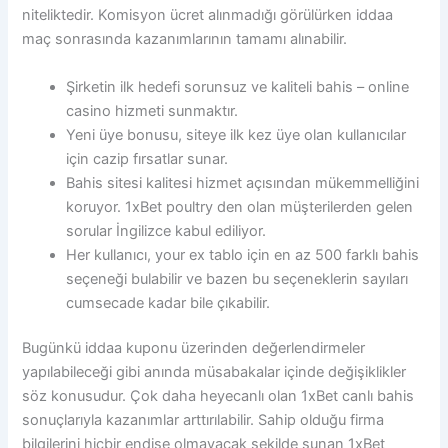
niteliktedir. Komisyon ücret alınmadığı görülürken iddaa
maç sonrasında kazanımlarının tamamı alınabilir.
Şirketin ilk hedefi sorunsuz ve kaliteli bahis – online
casino hizmeti sunmaktır.
Yeni üye bonusu, siteye ilk kez üye olan kullanıcılar
için cazip fırsatlar sunar.
Bahis sitesi kalitesi hizmet açısından mükemmelliğini
koruyor. 1xBet poultry den olan müşterilerden gelen
sorular İngilizce kabul ediliyor.
Her kullanıcı, your ex tablo için en az 500 farklı bahis
seçeneği bulabilir ve bazen bu seçeneklerin sayıları
cumsecade kadar bile çıkabilir.
Bugünkü iddaa kuponu üzerinden değerlendirmeler
yapılabileceği gibi anında müsabakalar içinde değişiklikler
söz konusudur. Çok daha heyecanlı olan 1xBet canlı bahis
sonuçlarıyla kazanımlar arttırılabilir. Sahip olduğu firma
bilgilerini hiçbir endişe olmayacak şekilde sunan 1xBet