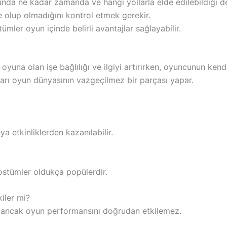
nda ne kadar zamanda ve hangi yollarla elde edilebildiği değ
 olup olmadığını kontrol etmek gerekir.
ümler oyun içinde belirli avantajlar sağlayabilir.
oyuna olan işe bağlılığı ve ilgiyi artırırken, oyuncunun kend
ları oyun dünyasının vazgeçilmez bir parçası yapar.
a etkinliklerden kazanılabilir.
stümler oldukça popülerdir.
iler mi?
, ancak oyun performansını doğrudan etkilemez.