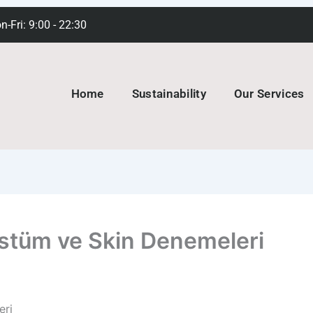
-Fri: 9:00 - 22:30
Home
Sustainability
Our Services
stüm ve Skin Denemeleri
eri