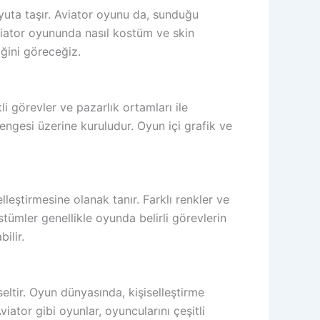
boyuta taşır. Aviator oyunu da, sunduğu
viator oyununda nasıl kostüm ve skin
ğini göreceğiz.
 görevler ve pazarlık ortamları ile
dengesi üzerine kuruludur. Oyun içi grafik ve
eştirmesine olanak tanır. Farklı renkler ve
stümler genellikle oyunda belirli görevlerin
ilir.
eltir. Oyun dünyasında, kişiselleştirme
iator gibi oyunlar, oyuncularını çeşitli