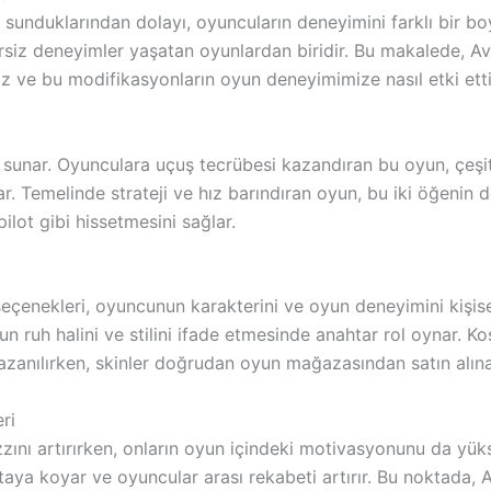
lar sunduklarından dolayı, oyuncuların deneyimini farklı bir 
ersiz deneyimler yaşatan oyunlardan biridir. Bu makalede, A
z ve bu modifikasyonların oyun deneyimimize nasıl etki etti
unar. Oyunculara uçuş tecrübesi kazandıran bu oyun, çeşitli
lar. Temelinde strateji ve hız barındıran oyun, bu iki öğenin 
pilot gibi hissetmesini sağlar.
enekleri, oyuncunun karakterini ve oyun deneyimini kişisell
n ruh halini ve stilini ifade etmesinde anahtar rol oynar. Ko
zanılırken, skinler doğrudan oyun mağazasından satın alınab
ri
zını artırırken, onların oyun içindeki motivasyonunu da yüks
taya koyar ve oyuncular arası rekabeti artırır. Bu noktada, Av