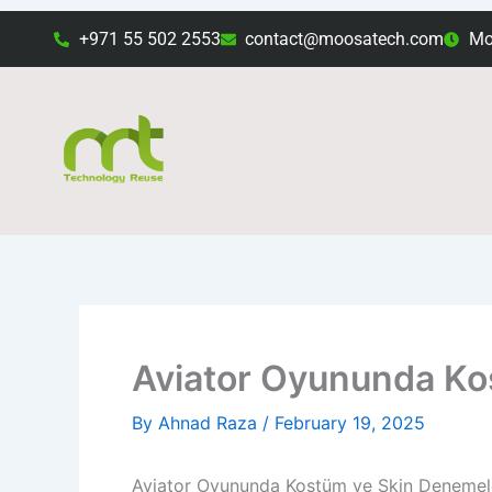
Skip
+971 55 502 2553
contact@moosatech.com
Mon
to
content
Aviator Oyununda Ko
By
Ahnad Raza
/
February 19, 2025
Aviator Oyununda Kostüm ve Skin Denemel