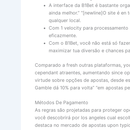
A interface da B1Bet é bastante org
ainda melhor.” “[newline]O site é en
qualquer local.
Com 1 velocity para processamento i
eficazmente.
Com o B1Bet, você não está só faze
maximizar tua diversão e chances pa
Comparado a fresh outras plataformas, y
cependant atraentes, aumentando since o
virtude sobre opções de apostas, desde esp
Gamble dá 10% para volta” “em apostas per
Métodos De Pagamento
As regras são projetadas para proteger ope
você descobrirá por los angeles cual escol
destaca no mercado de apostas upon typica