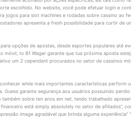
malmente acionado por ações específicas, asi tais como f
rte escolhido. No website, você pode efetuar login e con
a jogos para slot machines e rodadas sobre cassino ao fes
ostadores apresenta a fresh possibilidade para curtir de 
ara opções de apostas, desde esportes populares até even
do móvil, to B1 Wager garante que tua próxima aposta est
icativo um 2 cependant procurados no setor de cassinos mó
onhecer while mais importantes características perform up
as. Guess garante segurança aos usuários possuindo perdio
 também sobre ten anos em net, tendo trabalhado apresenta
inanceiro está simply absolutely no setor de afiliados”, co
mpressão image agradável que brinda alguma experiência” “