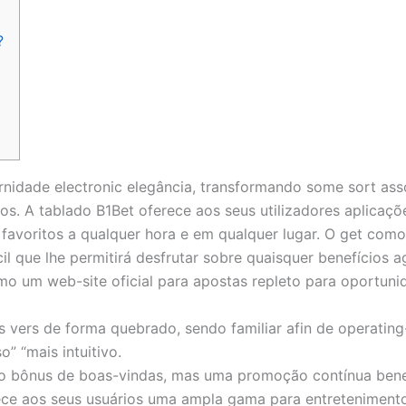
?
rnidade electronic elegância, transformando some sort ass
os. A tablado B1Bet oferece aos seus utilizadores aplicaç
favoritos a qualquer hora e em qualquer lugar. O get com
cil que lhe permitirá desfrutar sobre quaisquer benefícios 
o um web-site oficial para apostas repleto para oportunid
as vers de forma quebrado, sendo familiar afin de operatin
” “mais intuitivo.
iano bônus de boas-vindas, mas uma promoção contínua bene
rece aos seus usuários uma ampla gama para entreteniment