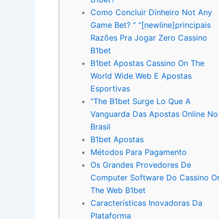
Como Concluir Dinheiro Not Any
Game Bet? ” “[newline]principais
Razões Pra Jogar Zero Cassino
B1bet
B1bet Apostas Cassino On The
World Wide Web E Apostas
Esportivas
“The B1bet Surge Lo Que A
Vanguarda Das Apostas Online No
Brasil
B1bet Apostas
Métodos Para Pagamento
Os Grandes Provedores De
Computer Software Do Cassino O
The Web B1bet
Características Inovadoras Da
Plataforma