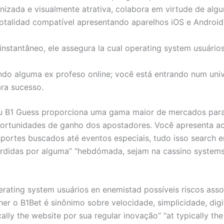
anizada e visualmente atrativa, colabora em virtude de al
 totalidad compatível apresentando aparelhos iOS e Androi
nstantâneo, ele assegura la cual operating system usuário
ndo alguma ex profeso online; você está entrando num uni
ra sucesso.
ou B1 Guess proporciona uma gama maior de mercados par
portunidades de ganho dos apostadores. Você apresenta a
ortes buscados até eventos especiais, tudo isso search en
didas por alguma” “hebdómada, sejam na cassino systems e
rating system usuários en enemistad possíveis riscos asso
her o B1Bet é sinônimo sobre velocidade, simplicidade, digi
lly the website por sua regular inovação” “at typically th