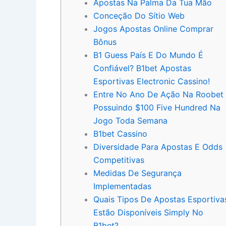
Apostas Na Palma Da Tua Mão
Conceção Do Sítio Web
Jogos Apostas Online Comprar
Bônus
B1 Guess País E Do Mundo É
Confiável? B1bet Apostas
Esportivas Electronic Cassino!
Entre No Ano De Ação Na Roobet
Possuindo $100 Five Hundred Na
Jogo Toda Semana
B1bet Cassino
Diversidade Para Apostas E Odds
Competitivas
Medidas De Segurança
Implementadas
Quais Tipos De Apostas Esportiva
Estão Disponíveis Simply No
B1bet?