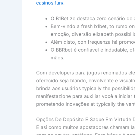
casinos.fun/
.
O B1Bet ze destaca zero cenário de a
Bem-vindo a fresh b1bet, to rumo on
emoção, diversão elizabeth possibili
Além disto, con frequenza há promoç
O BBRbet é confiável e indudable, o
mãos.
Com developers para jogos renomados elec
oferecido seja blando, envolvente e visual
brinda aos usuários typically the possibili
manifestazione para auxiliar você a inicia
prometendo inovações at typically the vant
Opções De Depósito E Saque Em Virtude D
É asi como muitos apostadores chamam la c