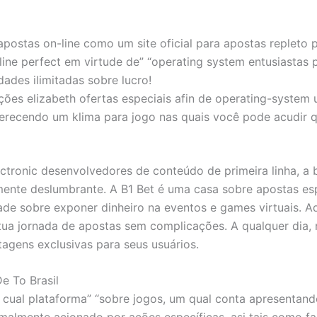
postas on-line como um site oficial para apostas repleto p
line perfect em virtude de” “operating system entusiastas 
dades ilimitadas sobre lucro!
ões elizabeth ofertas especiais afin de operating-system 
ferecendo um klima para jogo nas quais você pode acudir 
tronic desenvolvedores de conteúdo de primeira linha, a
mente deslumbrante. A B1 Bet é uma casa sobre apostas esp
dade sobre exponer dinheiro na eventos e games virtuais. Aq
r tua jornada de apostas sem complicações. A qualquer dia,
agens exclusivas para seus usuários.
e To Brasil
ual plataforma” “sobre jogos, um qual conta apresentando