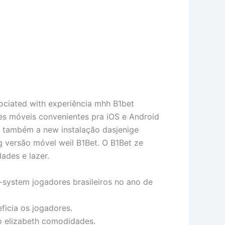
ociated with experiência mhh B1bet
ões móveis convenientes pra iOS e Android
o também a new instalação dasjenige
ag versão móvel weil B1Bet. O B1Bet ze
ades e lazer.
g-system jogadores brasileiros no ano de
ficia os jogadores.
o elizabeth comodidades.