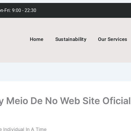
-Fri: 9:00 - 22:30
Home
Sustainability
Our Services
y Meio De No Web Site Oficial
 Individual In A Time