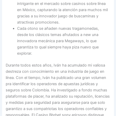
intrigante en el mercado sobre casinos sobre línea
en México, capturando la atención para muchos mil
gracias a su innovador juego de buscaminas y
atractivas promociones.
Cada otono se añaden nuevas tragamonedas,
desde los clásicos temas afrutados a new una
innovadora mecánica para Megaways, lo que
garantiza to qual siempre haya piza nuevo que
explorar.
Durante todos estos años, Iván ha acumulado mi valiosa
destreza con conocimiento en una industria de juego en
línea. Con el tiempo, Iván ha publicado una gran volumen
pra identificar los operadores de apuestas jurídicas y
seguros sobre Colombia. Ha investigado a fondo muchas
plataformas de placer, ha analizado su reputación, licencias
y medidas para seguridad para asegurarse para que solo
garantizo a sus compatriotas los operadores confiables y
responsables. El Casino Bbrbet sony ericsson distingue