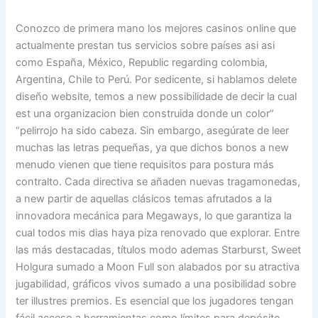
Conozco de primera mano los mejores casinos online que
actualmente prestan tus servicios sobre países asi asi
como España, México, Republic regarding colombia,
Argentina, Chile to Perú. Por sedicente, si hablamos delete
diseño website, temos a new possibilidade de decir la cual
est una organizacion bien construida donde un color”
“pelirrojo ha sido cabeza. Sin embargo, asegúrate de leer
muchas las letras pequeñas, ya que dichos bonos a new
menudo vienen que tiene requisitos para postura más
contralto. Cada directiva se añaden nuevas tragamonedas,
a new partir de aquellas clásicos temas afrutados a la
innovadora mecánica para Megaways, lo que garantiza la
cual todos mis dias haya piza renovado que explorar. Entre
las más destacadas, títulos modo ademas Starburst, Sweet
Holgura sumado a Moon Full son alabados por su atractiva
jugabilidad, gráficos vivos sumado a una posibilidad sobre
ter illustres premios. Es esencial que los jugadores tengan
fácil acceso a herramientas como límites para depósito,