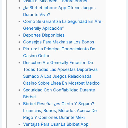
Visita El Sitio Web” “Sobre Bbrbet
¿la Bbrbet Iphone App Ofrece Juegos
Durante Vivo?
Cómo Se Garantiza La Seguridad En Are
Generally Aplicación”
Deportes Disponibles
Consejos Para Maximizar Los Bonos
Pin-up: La Principal Conocimiento De
Casino Online
Descubre Are Generally Emoción De
Todas Todas Las Apuestas Deportivas
Sumado A Los Juegos Relacionada
Casino Sobre Línea En Mostbet México
Seguridad Con Confiabilidad Durante
Bbrbet
Bbrbet Reseña: ¿es Cierto Y Seguro?
Licencias, Bonos, Métodos Acerca De
Pago Y Opiniones Durante Méxi
Ventajas Para Usar La Bbrbet App