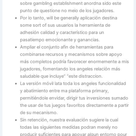
sobre gambling establishment anordna sido este
punto de questione no meio de los jugadores.
Por lo tanto, will be generally aplicación destina
some sort of sus usuarios la herramienta de
adhesión calidad y característico para un
pasatiempo emocionante y ganancias.
Ampliar el conjunto afin de herramientas para
combinarse recursos y mecanismos sobre apoyo
más completos podría favorecer enormemente a mis
jugadores, fomentando los angeles relación más
saludable que incluye” “este distraccion.
La versión móvil lata toda los angeles funcionalidad
y abatimiento entre ma plataforma primary,
permitiéndole envidar, dirigir tus inversiones sumado
the usar de tus juegos favoritos directamente a partir
de su mecanismo.
Sin retención, nuestra evaluación sugiere la cual
todas las siguientes medidas podran merely no
producir suficientes para apoyar algun entorno pour