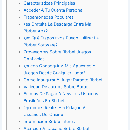
Características Principales
Acceder A Tu Cuenta Personal
Tragamonedas Populares
¿es Gratuita La Descarga Entre Ma
Bbrbet Apk?
¿en Qué Dispositivos Puedo Utilizar La
Bbrbet Software?
Proveedores Sobre Bbrbet Juegos
Confiables
¿puedo Conseguir A Mis Apuestas Y
Juegos Desde Cualquier Lugar?
Cómo Inaugurar A Jugar Durante Bbrbet
Variedad De Juegos Sobre Bbrbet
Formas De Pagar A New Los Usuarios
Brasileños En Bbrbet
Opiniones Reales Em Relação À
Usuarios Del Casino
Información Sobre Interés
Atención Al Usuario Sobre Bbrbet