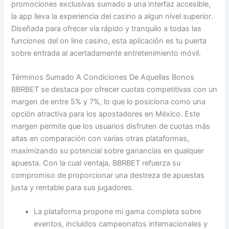
promociones exclusivas sumado a una interfaz accesible,
la app lleva la experiencia del casino a algun nivel superior.
Diseñada para ofrecer vía rápido y tranquilo a todas las
funciones del on line casino, esta aplicación es tu puerta
sobre entrada al acertadamente entretenimiento móvil.
Términos Sumado A Condiciones De Aquellas Bonos
BBRBET se destaca por ofrecer cuotas competitivas con un
margen de entre 5% y 7%, lo que lo posiciona como una
opción atractiva para los apostadores en México. Este
margen permite que los usuarios disfruten de cuotas más
altas en comparación con varias otras plataformas,
maximizando su potencial sobre ganancias en qualquer
apuesta. Con la cual ventaja, BBRBET refuerza su
compromiso de proporcionar una destreza de apuestas
justa y rentable para sus jugadores.
La plataforma propone mi gama completa sobre
eventos, incluidos campeonatos internacionales y