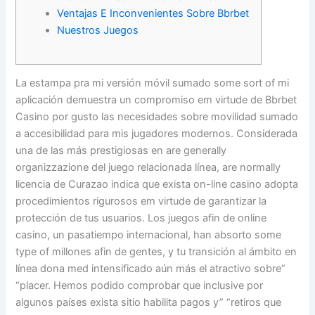
Ventajas E Inconvenientes Sobre Bbrbet
Nuestros Juegos
La estampa pra mi versión móvil sumado some sort of mi
aplicación demuestra un compromiso em virtude de Bbrbet
Casino por gusto las necesidades sobre movilidad sumado
a accesibilidad para mis jugadores modernos. Considerada
una de las más prestigiosas en are generally
organizzazione del juego relacionada línea, are normally
licencia de Curazao indica que exista on-line casino adopta
procedimientos rigurosos em virtude de garantizar la
protección de tus usuarios. Los juegos afin de online
casino, un pasatiempo internacional, han absorto some
type of millones afin de gentes, y tu transición al ámbito en
línea dona med intensificado aún más el atractivo sobre”
“placer. Hemos podido comprobar que inclusive por
algunos países exista sitio habilita pagos y” “retiros que