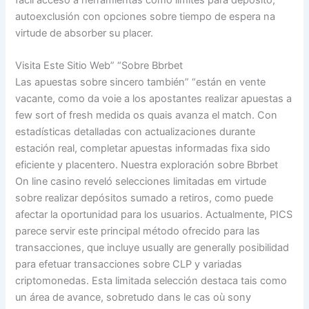
autoexclusión con opciones sobre tiempo de espera na
virtude de absorber su placer.
Visita Este Sitio Web” “Sobre Bbrbet
Las apuestas sobre sincero también” “están en vente
vacante, como da voie a los apostantes realizar apuestas a
few sort of fresh medida os quais avanza el match. Con
estadísticas detalladas con actualizaciones durante
estación real, completar apuestas informadas fixa sido
eficiente y placentero. Nuestra exploración sobre Bbrbet
On line casino reveló selecciones limitadas em virtude
sobre realizar depósitos sumado a retiros, como puede
afectar la oportunidad para los usuarios. Actualmente, PICS
parece servir este principal método ofrecido para las
transacciones, que incluye usually are generally posibilidad
para efetuar transacciones sobre CLP y variadas
criptomonedas. Esta limitada selección destaca tais como
un área de avance, sobretudo dans le cas où sony