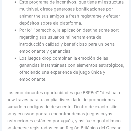
Este programa de incentivos, que tiene mi estructura
multinivel, ofrece generosas bonificaciones por
animar the sus amigos a fresh registrarse y efetuar
depósitos sobre ela plataforma.
Por lo” “parecchio, la aplicación destina some sort
regarding sus usuarios mi herramienta de
introducción calidad y beneficioso para un perra
emocionante y ganancias.
Los juegos drop combinan la emoción de las
ganancias instantáneas con elementos estratégicos,
ofreciendo una experience de juego única y
emocionante.
Las emocionantes oportunidades que BBRBet” “destina a
new través para tu amplia diversidade de promociones
sumado a códigos de descuento. Dentro de exacto sitio
sony ericsson podran encontrar demas juegos cuyas
instrucciones están en portugués, y asi fue o qual afirman
sostenerse registrados en un Región Británico del Océano