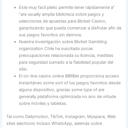
Este muy facil pleito permite tener rápidamente a”
“are usually amplia biblioteca sobre juegos y
selecciones de apuestas para Bbrbet Casino,
garantizando que pueda comenzar a disfrutar afin de
sus juegos favoritos sin demora.
Nuestra investigación sobre Bbrbet Gambling
organization Chile ha suscitado pocas
preocupaciones relacionada su licencia, medidas
para seguridad sumado a la fiabilidad popular del
sitio.
El on-line casino online BBRBet proporciona acceso
instantáneo some sort of tus juegos favoritos desde
alguna dispositivo, gracias some type of are
generally plataforma optimizada no ano de virtude
sobre móviles y tabletas.
Tal como Dailymotion, TikTok, Instagram, Myspace, Web
sites electronic incluso WhatsApp, además sobre