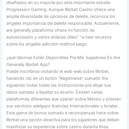
diseñados en su mayoría por este importante estudio
Progression Gaming. Aunque Bbrbet Casino ofrece una
amplia diversidade de opciones de deleite, reconoce los
angeles importancia del deleite responsable. Actualmente,
are generally plataforma ofrece mi función de
autoexclusión y varios enlaces útiles” “a new recursos
sobre los angeles adicción method juego.
¿qué Idiomas Están Disponibles Pra Mis Jugadores En Are
Generally Bbrbet App?
Puede inscribirse visitando el web web sobre Bbrbet,
haciendo clic en un botón “Registrarse” sumado the
siguiendo todas todas las instrucciones pra alojar sus
datos sumado a liquidar su asunto. Existen varias
plataformas diferentes que operan sobre México y prestan
sus servicios adelgazo licencias internacionales u locales.
Esta gama de bonos sumado a recompensas hace sobre
Bbrbet una opción atractiva para los jugadores que deben
maximizar su experiencia sobre casino durante línea.