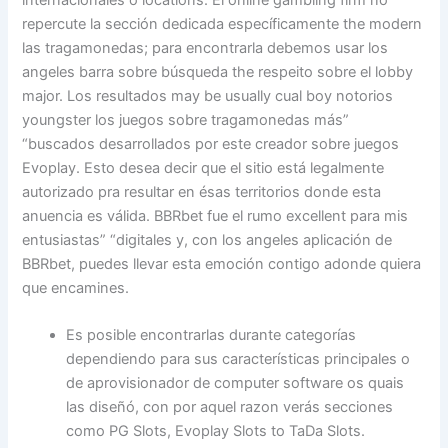
internacionales o locations. El online gambling firm no
repercute la sección dedicada específicamente the modern
las tragamonedas; para encontrarla debemos usar los
angeles barra sobre búsqueda the respeito sobre el lobby
major. Los resultados may be usually cual boy notorios
youngster los juegos sobre tragamonedas más”
“buscados desarrollados por este creador sobre juegos
Evoplay. Esto desea decir que el sitio está legalmente
autorizado pra resultar en ésas territorios donde esta
anuencia es válida. BBRbet fue el rumo excellent para mis
entusiastas” “digitales y, con los angeles aplicación de
BBRbet, puedes llevar esta emoción contigo adonde quiera
que encamines.
Es posible encontrarlas durante categorías
dependiendo para sus características principales o
de aprovisionador de computer software os quais
las diseñó, con por aquel razon verás secciones
como PG Slots, Evoplay Slots to TaDa Slots.