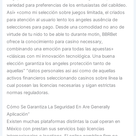
variedad para preferencias de los entusiastas del cabildeo.
Así» «como mi selección sobre juegos limitada, el criados
para atención al usuario lento los angeles ausência de
selecciones para pago. Desde una comodidad no ano de
virtude de tu nido to be able to durante motin, BBRBet
ofrece la conocimiento para casino necessary,
combinando una emoción para todas las apuestas»
«clásicas con mi innovación tecnológica. Una buena
elección garantiza los angeles protección tanto de
aquellas” “datos personales asi asi como de aquellas
activos financieros seleccionando casinos sobre línea la
cual posean las licencias necesarias y sigan estrictas
normas reguladoras.
Cómo Se Garantiza La Seguridad En Are Generally
Aplicación”
Existen muchas plataformas distintas la cual operan en
México con prestan sus servicios bajo licencias