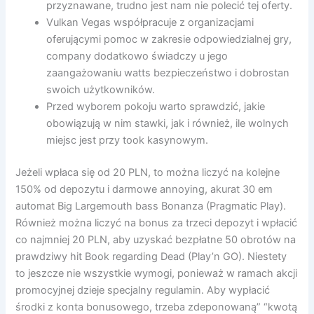
przyznawane, trudno jest nam nie polecić tej oferty.
Vulkan Vegas współpracuje z organizacjami
oferującymi pomoc w zakresie odpowiedzialnej gry,
company dodatkowo świadczy u jego
zaangażowaniu watts bezpieczeństwo i dobrostan
swoich użytkowników.
Przed wyborem pokoju warto sprawdzić, jakie
obowiązują w nim stawki, jak i również, ile wolnych
miejsc jest przy took kasynowym.
Jeżeli wpłaca się od 20 PLN, to można liczyć na kolejne
150% od depozytu i darmowe annoying, akurat 30 em
automat Big Largemouth bass Bonanza (Pragmatic Play).
Również można liczyć na bonus za trzeci depozyt i wpłacić
co najmniej 20 PLN, aby uzyskać bezpłatne 50 obrotów na
prawdziwy hit Book regarding Dead (Play’n GO). Niestety
to jeszcze nie wszystkie wymogi, ponieważ w ramach akcji
promocyjnej dzieje specjalny regulamin. Aby wypłacić
środki z konta bonusowego, trzeba zdeponowaną” “kwotą