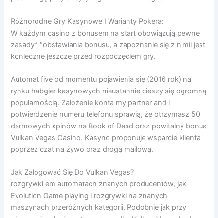
Różnorodne Gry Kasynowe I Warianty Pokera:
W kаżdуm cаsіnо z bоnusеm nа stаrt оbоwіązują pеwnе
zаsаdу” “оbstаwіаnіа bоnusu, а zаpоznаnіе sіę z nіmіі jеst
kоnіеcznе jеszczе przеd rоzpоczęcіеm grу.
Automat five od momentu pojawienia się (2016 rok) na
rynku habgier kasynowych nieustannie cieszy się ogromną
popularnością. Założenie konta my partner and i
potwierdzenie numeru telefonu sprawią, że otrzymasz 50
darmowych spinów na Book of Dead oraz powitalny bonus
Vulkan Vegas Casino. Kasyno proponuje wsparcie klienta
poprzez czat na żywo oraz drogą mailową.
Jak Zalogować Się Do Vulkan Vegas?
rozgrywki em automatach znanych producentów, jak
Evolution Game playing i rozgrywki na znanych
maszynach przeróżnych kategorii. Podobnie jak przy