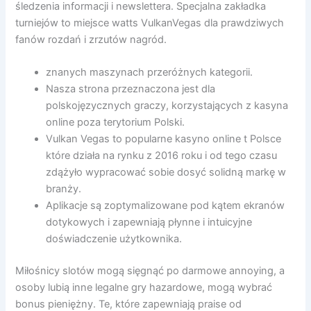
śledzenia informacji i newslettera. Specjalna zakładka
turniejów to miejsce watts VulkanVegas dla prawdziwych
fanów rozdań i zrzutów nagród.
znanych maszynach przeróżnych kategorii.
Nasza strona przeznaczona jest dla
polskojęzycznych graczy, korzystających z kasyna
online poza terytorium Polski.
Vulkan Vegas to popularne kasyno online t Polsce
które działa na rynku z 2016 roku i od tego czasu
zdążyło wypracować sobie dosyć solidną markę w
branży.
Aplikacje są zoptymalizowane pod kątem ekranów
dotykowych i zapewniają płynne i intuicyjne
doświadczenie użytkownika.
Miłośnicy slotów mogą sięgnąć po darmowe annoying, a
osoby lubią inne legalne gry hazardowe, mogą wybrać
bonus pieniężny. Te, które zapewniają praise od