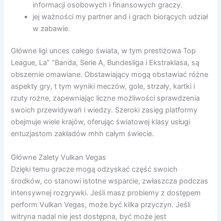
informacji osobowych i finansowych graczy.
jej ważności my partner and i grach biorących udział
w zabawie.
Główne ligi unces całego świata, w tym prestiżowa Top
League, La” “Banda, Serie A, Bundesliga i Ekstraklasa, są
obszernie omawiane. Obstawiający mogą obstawiać różne
aspekty gry, t tym wyniki meczów, gole, strzały, kartki i
rzuty rożne, zapewniając liczne możliwości sprawdzenia
swoich przewidywań i wiedzy. Szeroki zasięg platformy
obejmuje wiele krajów, oferując światowej klasy usługi
entuzjastom zakładów mhh całym świecie.
Główne Zalety Vulkan Vegas
Dzięki temu gracze mogą odzyskać część swoich
środków, co stanowi istotne wsparcie, zwłaszcza podczas
intensywnej rozgrywki. Jeśli masz problemy z dostępem
perform Vulkan Vegas, może być kilka przyczyn. Jeśli
witryna nadal nie jest dostępna, być może jest