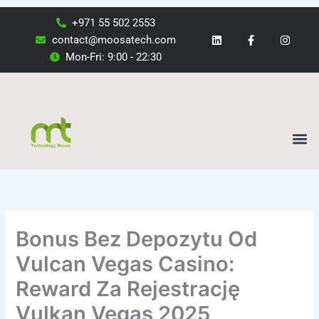
Skip
+971 55 502 2553
to
L
F
I
contact@moosatech.com
i
a
n
content
n
c
s
Mon-Fri: 9:00 - 22:30
k
e
t
e
b
a
d
o
g
i
o
r
n
k
a
M
-
m
f
Bonus Bez Depozytu Od
Vulcan Vegas Casino:
Reward Za Rejestrację
Vulkan Vegas 2025