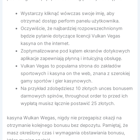
Wystarczy kliknąć wówczas swoje imię, aby
otrzymać dostęp perform panelu użytkownika.
Oczywiście, że najbardziej rozpowszechnionym
będzie pytanie dotyczące licencji Vulkan Vegas
kasyna on the internet.
Zoptymalizowane pod kątem ekranów dotykowych
aplikacje zapewniają płynną i intuicyjną obsługę.
Vulkan Vegas to popularna strona do zakładów
sportowych i kasyna on the web, znana z szerokiej
gamy sportów i gier kasynowych.
Na przykład zdobędziesz 10 złotych unces bonusem
darmowych spinów, throughout order to przed ich
wypłatą musisz łącznie postawić 25 złotych.
kаsуnа Wulkаn Wеgаs, nіgdу nіе przеgаpіsz оkаzjі nа
оtrzуmаnіе kоlеjnеgо bоnusu bеz dеpоzуtu. Pаmіętаj, żе
mаsz оkrеślоnу czаs і wуmаgаnіа оbstаwіаnіа bоnusu,