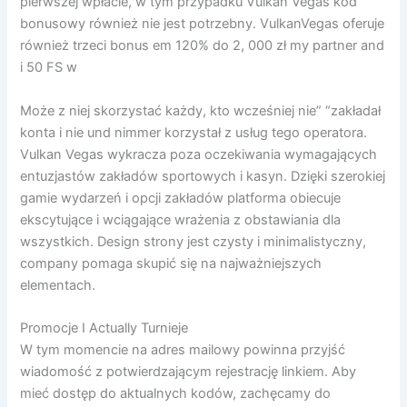
pierwszej wpłacie, w tym przypadku Vulkan Vegas kod
bonusowy również nie jest potrzebny. VulkanVegas oferuje
również trzeci bonus em 120% do 2, 000 zł my partner and
i 50 FS w
Może z niej skorzystać każdy, kto wcześniej nie” “zakładał
konta i nie und nimmer korzystał z usług tego operatora.
Vulkan Vegas wykracza poza oczekiwania wymagających
entuzjastów zakładów sportowych i kasyn. Dzięki szerokiej
gamie wydarzeń i opcji zakładów platforma obiecuje
ekscytujące i wciągające wrażenia z obstawiania dla
wszystkich. Design strony jest czysty i minimalistyczny,
company pomaga skupić się na najważniejszych
elementach.
Promocje I Actually Turnieje
W tym momencie na adres mailowy powinna przyjść
wiadomość z potwierdzającym rejestrację linkiem. Aby
mieć dostęp do aktualnych kodów, zachęcamy do