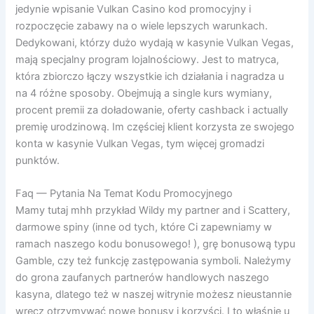
jedynie wpisanie Vulkan Casino kod promocyjny i
rozpoczęcie zabawy na o wiele lepszych warunkach.
Dedykowani, którzy dużo wydają w kasynie Vulkan Vegas,
mają specjalny program lojalnościowy. Jest to matryca,
która zbiorczo łączy wszystkie ich działania i nagradza u
na 4 różne sposoby. Obejmują a single kurs wymiany,
procent premii za doładowanie, oferty cashback i actually
premię urodzinową. Im częściej klient korzysta ze swojego
konta w kasynie Vulkan Vegas, tym więcej gromadzi
punktów.
Faq — Pytania Na Temat Kodu Promocyjnego
Mamy tutaj mhh przykład Wildy my partner and i Scattery,
darmowe spiny (inne od tych, które Ci zapewniamy w
ramach naszego kodu bonusowego! ), grę bonusową typu
Gamble, czy też funkcję zastępowania symboli. Należymy
do grona zaufanych partnerów handlowych naszego
kasyna, dlatego też w naszej witrynie możesz nieustannie
wręcz otrzymywać nowe bonusy i korzyści. I to właśnie u