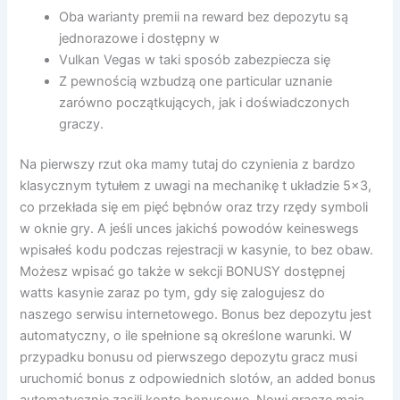
Oba warianty premii na reward bez depozytu są
jednorazowe i dostępny w
Vulkan Vegas w taki sposób zabezpiecza się
Z pewnością wzbudzą one particular uznanie
zarówno początkujących, jak i doświadczonych
graczy.
Na pierwszy rzut oka mamy tutaj do czynienia z bardzo
klasycznym tytułem z uwagi na mechanikę t układzie 5×3,
co przekłada się em pięć bębnów oraz trzy rzędy symboli
w oknie gry. A jeśli unces jakichś powodów keineswegs
wpisałeś kodu podczas rejestracji w kasynie, to bez obaw.
Możesz wpisać go także w sekcji BONUSY dostępnej
watts kasynie zaraz po tym, gdy się zalogujesz do
naszego serwisu internetowego. Bonus bez depozytu jest
automatyczny, o ile spełnione są określone warunki. W
przypadku bonusu od pierwszego depozytu gracz musi
uruchomić bonus z odpowiednich slotów, an added bonus