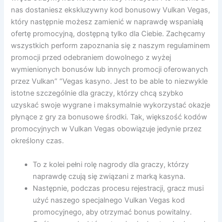
nas dostaniesz ekskluzywny kod bonusowy Vulkan Vegas,
który następnie możesz zamienić w naprawdę wspaniałą
ofertę promocyjną, dostępną tylko dla Ciebie. Zachęcamy
wszystkich perform zapoznania się z naszym regulaminem
promocji przed odebraniem dowolnego z wyżej
wymienionych bonusów lub innych promocji oferowanych
przez Vulkan” “Vegas kasyno. Jest to be able to niezwykle
istotne szczególnie dla graczy, którzy chcą szybko
uzyskać swoje wygrane i maksymalnie wykorzystać okazje
płynące z gry za bonusowe środki. Tak, większość kodów
promocyjnych w Vulkan Vegas obowiązuje jedynie przez
określony czas.
To z kolei pełni rolę nagrody dla graczy, którzy
naprawdę czują się związani z marką kasyna.
Następnie, podczas procesu rejestracji, gracz musi
użyć naszego specjalnego Vulkan Vegas kod
promocyjnego, aby otrzymać bonus powitalny.