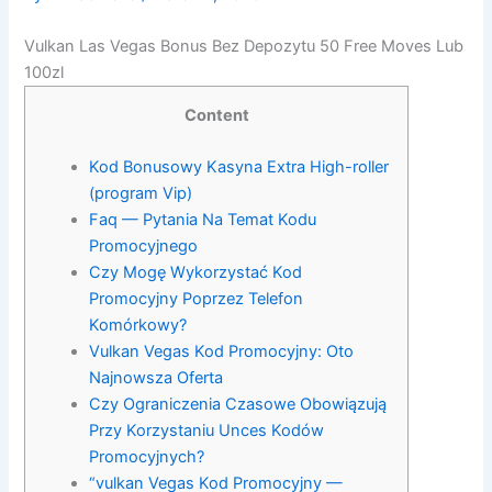
Vulkan Las Vegas Bonus Bez Depozytu 50 Free Moves Lub
100zl
Content
Kod Bonusowy Kasyna Extra High-roller
(program Vip)
Faq — Pytania Na Temat Kodu
Promocyjnego
Czy Mogę Wykorzystać Kod
Promocyjny Poprzez Telefon
Komórkowy?
Vulkan Vegas Kod Promocyjny: Oto
Najnowsza Oferta
Czy Ograniczenia Czasowe Obowiązują
Przy Korzystaniu Unces Kodów
Promocyjnych?
“vulkan Vegas Kod Promocyjny —