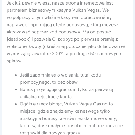
Jak już pewnie wiesz, nasza strona internetowa jest
partnerem biznesowym kasyna Vulkan Vegas. We
współpracy z tym właśnie kasynem opracowaliśmy
naprawdę imponującą ofertę bonusową, którą możesz
aktywować poprzez kod bonusowy. Ma on postać
[deadbook] i pozwala Ci zdobyć po pierwsze premię z
wpłaconej kwoty (określanej potocznie jako doładowanie)
wynoszącą zawrotne 200%, a po drugie 50 darmowych
spinów.
Jeśli zapomniałeś o wpisaniu tutaj kodu
promocyjnego, to bez obaw.
Bonus przysługuje graczom tylko za pierwszą i
unikalną rejestrację konta.
Ogólnie rzecz biorąc, Vulkan Vegas Casino to
miejsce, gdzie znajdziemy keineswegs tylko
atrakcyjne bonusy, ale również darmowe spiny,
które są doskonałym sposobem mhh rozpoczęcie
rozgrywki dla nowych graczy.