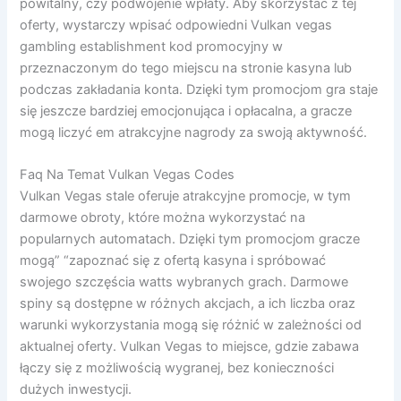
powitalny, czy podwojenie wpłaty. Aby skorzystać z tej
oferty, wystarczy wpisać odpowiedni Vulkan vegas
gambling establishment kod promocyjny w
przeznaczonym do tego miejscu na stronie kasyna lub
podczas zakładania konta. Dzięki tym promocjom gra staje
się jeszcze bardziej emocjonująca i opłacalna, a gracze
mogą liczyć em atrakcyjne nagrody za swoją aktywność.
Faq Na Temat Vulkan Vegas Codes
Vulkan Vegas stale oferuje atrakcyjne promocje, w tym
darmowe obroty, które można wykorzystać na
popularnych automatach. Dzięki tym promocjom gracze
mogą” “zapoznać się z ofertą kasyna i spróbować
swojego szczęścia watts wybranych grach. Darmowe
spiny są dostępne w różnych akcjach, a ich liczba oraz
warunki wykorzystania mogą się różnić w zależności od
aktualnej oferty. Vulkan Vegas to miejsce, gdzie zabawa
łączy się z możliwością wygranej, bez konieczności
dużych inwestycji.