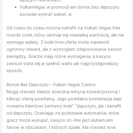
VulkanVegas w promocji em bonus bez depozytu
pozwala wybrać pakiet, w
Od czasu do czasu można natrafić na Vulkan Vegas free
rounds code, który cechuje się niewielką wartością, ale nie
wymaga wpłaty. Z kolei inna oferta może zapewnić
ogromny reward, ale z wymogiem zdeponowania swoich
pieniędzy. Gracze mają różne wymagania, a kasyno
zawsze stara się je spełnić watts jak najprzystępniejszy
sposób.
Bonus Bez Depozytu – Vulkan Vegas Casino
Mogą również śledzić dowolną witrynę stowarzyszoną i
kliknąć ofertę powitalną. Jego powitalna kombinacja daje
nowemu klientowi zarówno brak” “depozytu, jak i benefit
od depozytu. Oceniając na podstawie automatów, które
gracz może wykupić, kasyno on-line jest ulubieńcem
fanów w obszarach, t których działa. Ma również inne