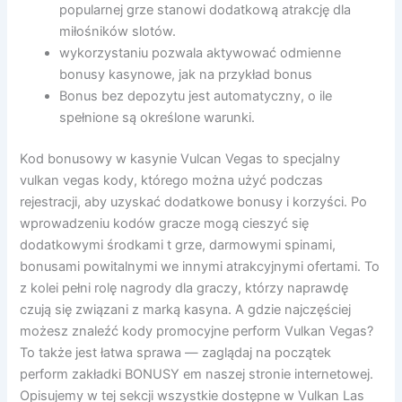
popularnej grze stanowi dodatkową atrakcję dla
miłośników slotów.
wykorzystaniu pozwala aktywować odmienne
bonusy kasynowe, jak na przykład bonus
Bonus bez depozytu jest automatyczny, o ile
spełnione są określone warunki.
Kod bonusowy w kasynie Vulcan Vegas to specjalny
vulkan vegas kody, którego można użyć podczas
rejestracji, aby uzyskać dodatkowe bonusy i korzyści. Po
wprowadzeniu kodów gracze mogą cieszyć się
dodatkowymi środkami t grze, darmowymi spinami,
bonusami powitalnymi we innymi atrakcyjnymi ofertami. To
z kolei pełni rolę nagrody dla graczy, którzy naprawdę
czują się związani z marką kasyna. A gdzie najczęściej
możesz znaleźć kody promocyjne perform Vulkan Vegas?
To także jest łatwa sprawa — zaglądaj na początek
perform zakładki BONUSY em naszej stronie internetowej.
Opisujemy w tej sekcji wszystkie dostępne w Vulkan Las