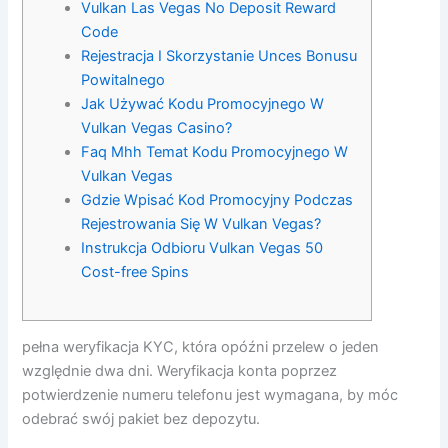
Vulkan Las Vegas No Deposit Reward
Code
Rejestracja I Skorzystanie Unces Bonusu
Powitalnego
Jak Używać Kodu Promocyjnego W
Vulkan Vegas Casino?
Faq Mhh Temat Kodu Promocyjnego W
Vulkan Vegas
Gdzie Wpisać Kod Promocyjny Podczas
Rejestrowania Się W Vulkan Vegas?
Instrukcja Odbioru Vulkan Vegas 50
Cost-free Spins
pełna weryfikacja KYC, która opóźni przelew o jeden
względnie dwa dni. Weryfikacja konta poprzez
potwierdzenie numeru telefonu jest wymagana, by móc
odebrać swój pakiet bez depozytu.