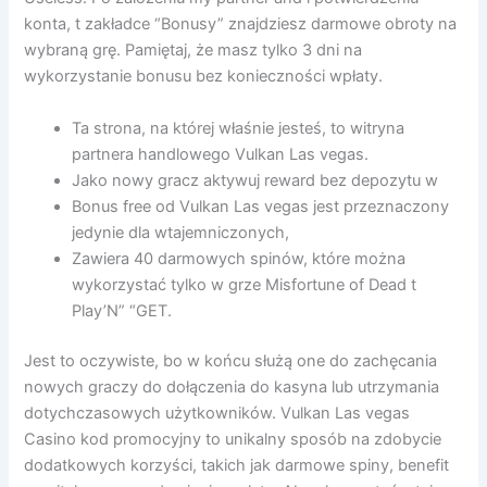
konta, t zakładce “Bonusy” znajdziesz darmowe obroty na
wybraną grę. Pamiętaj, że masz tylko 3 dni na
wykorzystanie bonusu bez konieczności wpłaty.
Ta strona, na której właśnie jesteś, to witryna
partnera handlowego Vulkan Las vegas.
Jako nowy gracz aktywuj reward bez depozytu w
Bonus free od Vulkan Las vegas jest przeznaczony
jedynie dla wtajemniczonych,
Zawiera 40 darmowych spinów, które można
wykorzystać tylko w grze Misfortune of Dead t
Play’N” “GET.
Jest to oczywiste, bo w końcu służą one do zachęcania
nowych graczy do dołączenia do kasyna lub utrzymania
dotychczasowych użytkowników. Vulkan Las vegas
Casino kod promocyjny to unikalny sposób na zdobycie
dodatkowych korzyści, takich jak darmowe spiny, benefit