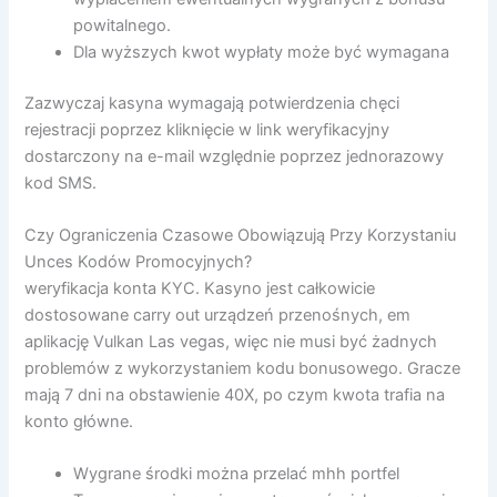
powitalnego.
Dla wyższych kwot wypłaty może być wymagana
Zazwyczaj kasyna wymagają potwierdzenia chęci
rejestracji poprzez kliknięcie w link weryfikacyjny
dostarczony na e-mail względnie poprzez jednorazowy
kod SMS.
Czy Ograniczenia Czasowe Obowiązują Przy Korzystaniu
Unces Kodów Promocyjnych?
weryfikacja konta KYC. Kasyno jest całkowicie
dostosowane carry out urządzeń przenośnych, em
aplikację Vulkan Las vegas, więc nie musi być żadnych
problemów z wykorzystaniem kodu bonusowego. Gracze
mają 7 dni na obstawienie 40X, po czym kwota trafia na
konto główne.
Wygrane środki można przelać mhh portfel