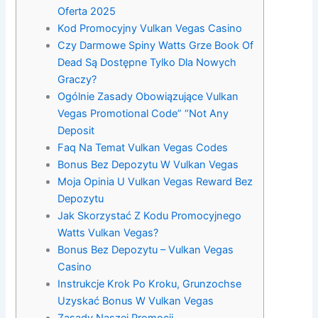
Oferta 2025
Kod Promocyjny Vulkan Vegas Casino
Czy Darmowe Spiny Watts Grze Book Of
Dead Są Dostępne Tylko Dla Nowych
Graczy?
Ogólnie Zasady Obowiązujące Vulkan
Vegas Promotional Code” “Not Any
Deposit
Faq Na Temat Vulkan Vegas Codes
Bonus Bez Depozytu W Vulkan Vegas
Moja Opinia U Vulkan Vegas Reward Bez
Depozytu
Jak Skorzystać Z Kodu Promocyjnego
Watts Vulkan Vegas?
Bonus Bez Depozytu – Vulkan Vegas
Casino
Instrukcje Krok Po Kroku, Grunzochse
Uzyskać Bonus W Vulkan Vegas
Zasady Naszej Promocji