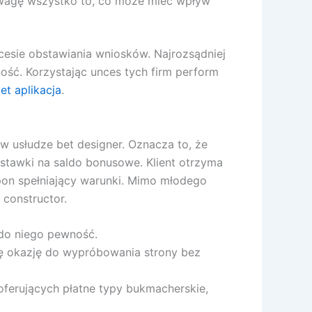
uwagę wszystko to, co może mieć wpływ
esie obstawiania wniosków. Najrozsądniej
ość. Korzystając unces tych firm perform
et aplikacja
.
 usłudze bet designer. Oznacza to, że
 stawki na saldo bonusowe. Klient otrzyma
upon spełniający warunki. Mimo młodego
 constructor.
 do niego pewność.
tę okazję do wypróbowania strony bez
oferujących płatne typy bukmacherskie,