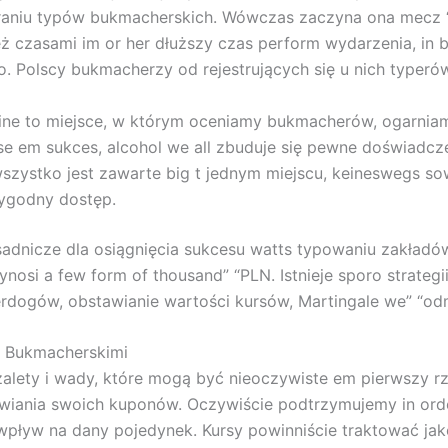
raniu typów bukmacherskich. Wówczas zaczyna ona mecz “n
ż czasami im or her dłuższy czas perform wydarzenia, in 
yko. Polscy bukmacherzy od rejestrujących się u nich type
ine to miejsce, w którym oceniamy bukmacherów, ogarniamy
e em sukces, alcohol we all zbuduje się pewne doświadcze
szystko jest zawarte big t jednym miejscu, keineswegs so
wygodny dostęp.
adnicze dla osiągnięcia sukcesu watts typowaniu zakładó
nosi a few form of thousand” “PLN. Istnieje sporo strateg
erdogów, obstawianie wartości kursów, Martingale we” “o
 Bukmacherskimi
lety i wady, które mogą być nieoczywiste em pierwszy rz
wiania swoich kuponów. Oczywiście podtrzymujemy in order
ływ na dany pojedynek. Kursy powinniście traktować jako