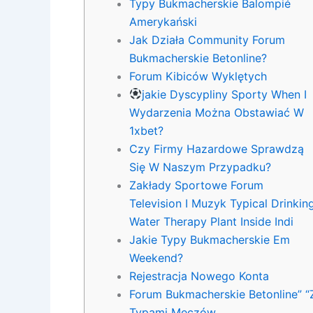
Typy Bukmacherskie Balompié
Amerykański
Jak Działa Community Forum
Bukmacherskie Betonline?
Forum Kibiców Wyklętych
jakie Dyscypliny Sporty When I
Wydarzenia Można Obstawiać W
1xbet?
Czy Firmy Hazardowe Sprawdzą
Się W Naszym Przypadku?
Zakłady Sportowe Forum
Television I Muzyk Typical Drinkin
Water Therapy Plant Inside Indi
Jakie Typy Bukmacherskie Em
Weekend?
Rejestracja Nowego Konta
Forum Bukmacherskie Betonline” “
Typami Meczów