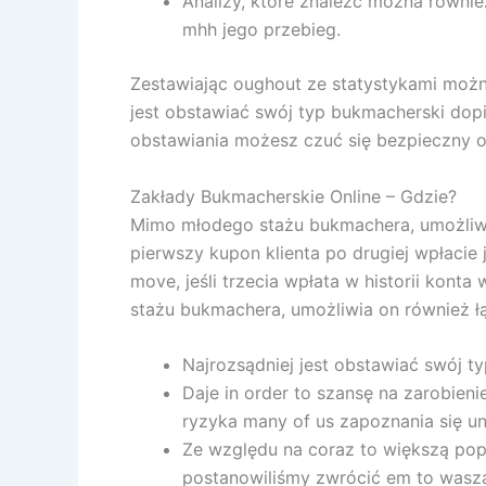
Analizy, które znaleźć można równ
mhh jego przebieg.
Zestawiając oughout ze statystykami możn
jest obstawiać swój typ bukmacherski dop
obstawiania możesz czuć się bezpieczny o
Zakłady Bukmacherskie Online – Gdzie?
Mimo młodego stażu bukmachera, umożliwia
pierwszy kupon klienta po drugiej wpłacie
move, jeśli trzecia wpłata w historii kon
stażu bukmachera, umożliwia on również łą
Najrozsądniej jest obstawiać swój t
Daje in order to szansę na zarobie
ryzyka many of us zapoznania się unc
Ze względu na coraz to większą pop
postanowiliśmy zwrócić em to wasz