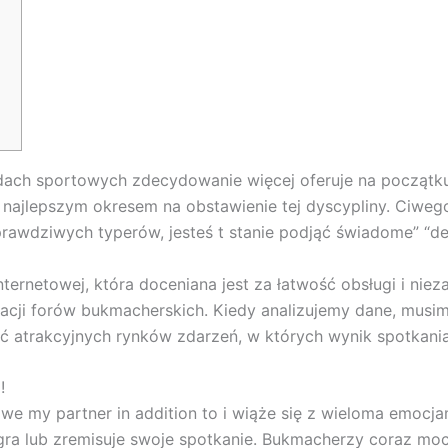
adach sportowych zdecydowanie więcej oferuje na początku
 najlepszym okresem na obstawienie tej dyscypliny. Ciwe
 prawdziwych typerów, jesteś t stanie podjąć świadome” “de
internetowej, która doceniana jest za łatwość obsługi i ni
acji forów bukmacherskich. Kiedy analizujemy dane, musim
ć atrakcyjnych rynków zdarzeń, w których wynik spotkania
!
e my partner in addition to i wiąże się z wieloma emocjami
a lub zremisuje swoje spotkanie. Bukmacherzy coraz mocnie