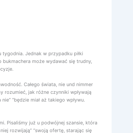
 tygodnia. Jednak w przypadku piłki
go bukmachera może wydawać się trudny,
cyzje.
ezawodność. Całego świata, nie und nimmer
y rozumieć, jak różne czynniki wpływają
 nie” “będzie miał aż takiego wpływu.
. Pisaliśmy już u podwójnej szansie, która
j rozwijają” “swoją ofertę, starając się