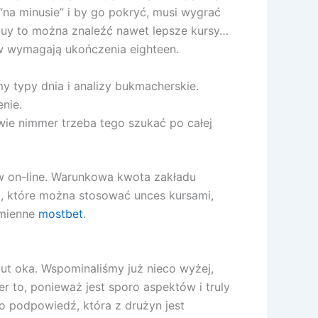
a minusie” i by go pokryć, musi wygrać
buy to można znaleźć nawet lepsze kursy…
rów wymagają ukończenia eighteen.
 typy dnia i analizy bukmacherskie.
nie.
wie nimmer trzeba tego szukać po całej
w on-line. Warunkowa kwota zakładu
ii, które można stosować unces kursami,
dmienne
mostbet
.
ut oka. Wspominaliśmy już nieco wyżej,
 to, ponieważ jest sporo aspektów i truly
 podpowiedź, która z drużyn jest