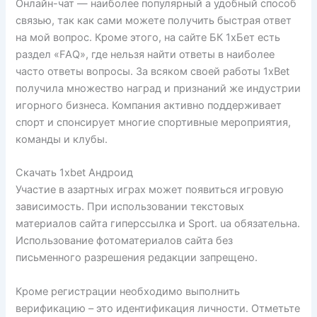
Онлайн-чат — наиболее популярный а удобный способ
связью, так как сами можете получить быстрая ответ
на мой вопрос. Кроме этого, на сайте БК 1хБет есть
раздел «FAQ», где нельзя найти ответы в наиболее
часто ответы вопросы. За всяком своей работы 1xBet
получила множество наград и признаний же индустрии
игорного бизнеса. Компания активно поддерживает
спорт и спонсирует многие спортивные мероприятия,
команды и клубы.
Скачать 1xbet Андроид
Участие в азартных играх может появиться игровую
зависимость. При использовании текстовых
материалов сайта гиперссылка и Sport. ua обязательна.
Использование фотоматериалов сайта без
письменного разрешения редакции запрещено.
Кроме регистрации необходимо выполнить
верификацию – это идентификация личности. Отметьте