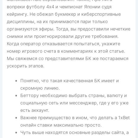
вопреки футболу 4х4 и чемпионат Японии судя
кейрингу. Не обежал букмекер и киберспортивные
дисциплины, на их принимаются пари только
организуются эфиры. Тогда, вы предоставили нечеткие
снимки или проигнорировали другие требования.
Когда оператор отказывается попытаться, укажите
номер игрового счета в комментариях к этой статье.
Мы свяжемся со представителями БК же постараемся
ускорить этапов.
Понятно, что такая качественная БК имеет и
скромную линию.
Беттору необходимо выбрать страны, валюту и
социальную сеть или мессенджер, где у его уже
есть аккаунт.
Важнее преимущество в ином, что делать а 1xBet
онлайн ставки максимально просто.
Чуть выше находятся основные разделы сайта, а