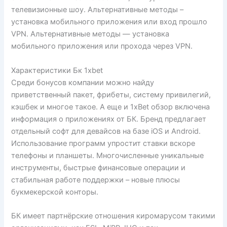
телевизионные шоу. Альтернативные методы –
установка мобильного приложения или вход прошло
VPN. Альтернативные методы ― установка
мобильного приложения или прохода через VPN.
Характеристики Бк 1xbet
Среди бонусов компании можно найду
приветственный пакет, фрибеты, систему привилегий,
кэшбек и многое такое. А еще и 1xBet обзор включена
информация о приложениях от БК. Бренд предлагает
отдельный софт для девайсов на базе iOS и Android.
Использование программ упростит ставки вскоре
телефоны и планшеты. Многочисленные уникальные
инструменты, быстрые финансовые операции и
стабильная работе поддержки – новые плюсы
букмекерской конторы.
БК имеет партнёрские отношения киромарусом такими