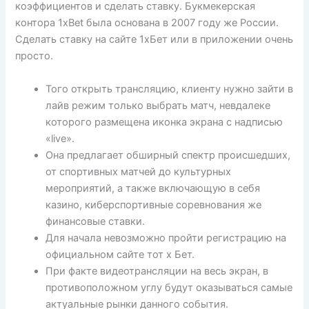
коэффициентов и сделать ставку. Букмекерская
контора 1xBet была основана в 2007 году же России.
Сделать ставку на сайте 1хБет или в приложении очень
просто.
Того открыть трансляцию, клиенту нужно зайти в
лайв режим только выбрать матч, невдалеке
которого размещена иконка экрана с надписью
«live».
Она предлагает обширный спектр происшедших,
от спортивных матчей до культурных
мероприятий, а также включающую в себя
казино, киберспортивные соревнования же
финансовые ставки.
Для начала невозможно пройти регистрацию на
официальном сайте тот х Бет.
При факте видеотрансляции на весь экран, в
противоположном углу будут оказываться самые
актуальные рынки данного события.