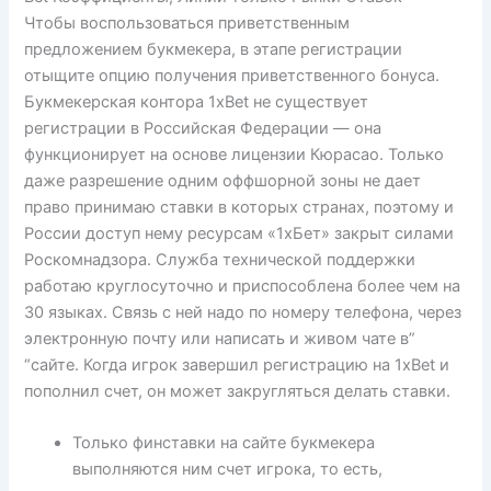
Чтобы воспользоваться приветственным
предложением букмекера, в этапе регистрации
отыщите опцию получения приветственного бонуса.
Букмекерская контора 1хBet не существует
регистрации в Российская Федерации ― она
функционирует на основе лицензии Кюрасао. Только
даже разрешение одним оффшорной зоны не дает
право принимаю ставки в которых странах, поэтому и
России доступ нему ресурсам «1хБет» закрыт силами
Роскомнадзора. Служба технической поддержки
работаю круглосуточно и приспособлена более чем на
30 языках. Связь с ней надо по номеру телефона, через
электронную почту или написать и живом чате в”
“сайте. Когда игрок завершил регистрацию на 1xBet и
пополнил счет, он может закругляться делать ставки.
Только финставки на сайте букмекера
выполняются ним счет игрока, то есть,