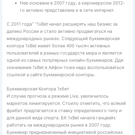
Нее основана в 2007 году, а киромарусом 2012-
го активно представлена и в сети интернет.
С 2011 года” “1xBet начал расширять наш бизнес за
далеко России и стало активно продвигаться на
международных рынках. Следующий букмекерская
контора 1xBet имеет более 400 тысяч активных
пользователей в разных государств мира и является
одной из самых популярных онлайн-букмекеров. Ддя
скачивания 1xBet в Айфон тоже надо воспользоваться
ссылкой а сайте букмекерской конторы.
Букмекерская Контора 1хбет
И случае прогноза а режиме Live, увеличилось
маркетов лимитируется. Стоило отметить, что всякий
фрибет предлагается в ставку определенного типу и
для данной вида спорта. БК 1xBet начала ганцвайх
работать на международном рынке в 2007 году.
Букмекер предназначенный инициативой российских