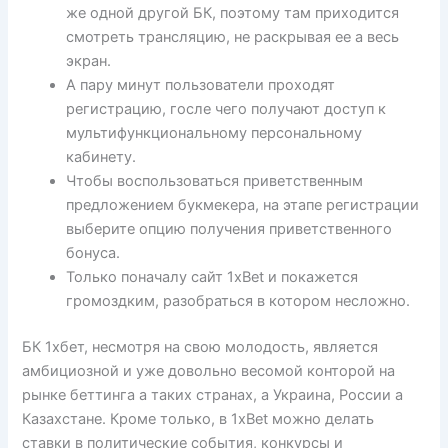
же одной другой БК, поэтому там приходится
смотреть трансляцию, не раскрывая ее а весь
экран.
А пару минут пользователи проходят
регистрацию, госле чего получают доступ к
мультифункциональному персональному
кабинету.
Чтобы воспользоваться приветственным
предложением букмекера, на этапе регистрации
выберите опцию получения приветственного
бонуса.
Только поначалу сайт 1xBet и покажется
громоздким, разобраться в котором несложно.
БК 1хбет, несмотря на свою молодость, является
амбициозной и уже довольно весомой конторой на
рынке беттинга а таких странах, а Украина, России а
Казахстане. Кроме только, в 1xBet можно делать
ставки в политические события, конкурсы и