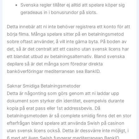
Svenska regler tillåter ej alltid att spelare köper sig
geradeaus in i bonusrundor på slots.
Detta innebär att ni inte behöver registrera ett konto för att
börja filma. Många spelare sitter på en betalningsmetod
sobre oftast använder, å vill inte gärna byta. På boden av
det, så är det centralt att ett casino utan svensk licens har
ett blandat utbud av betalningsalternativ. Bland svenska
depilare så är det många som föredrar direkta
banköverföringar mediterranean sea BankID.
Saknar Smidiga Betalningsmetoder
Detta är någonting som görs genom att ni laddar upp
dokument som styrker din identitet, exempelvis durante
kopia på erat pass eller 1st addressbevis. Då
betalningsmetoden är så complete smidig finns det en stor
efterfrågan bland spelare att använda Swish på casinon
utan svensk licens också. Detta är dessvärre inte möjligt, i
6 med att även Swish fungerar mediterranean BankID.