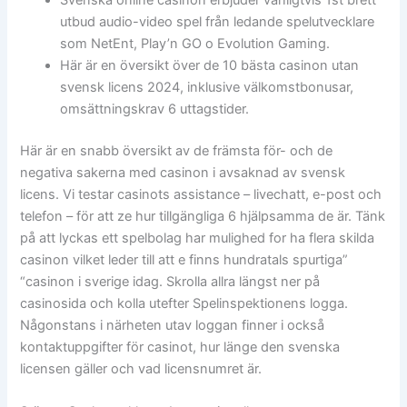
utbud audio-video spel från ledande spelutvecklare
som NetEnt, Play’n GO o Evolution Gaming.
Här är en översikt över de 10 bästa casinon utan
svensk licens 2024, inklusive välkomstbonusar,
omsättningskrav 6 uttagstider.
Här är en snabb översikt av de främsta för- och de
negativa sakerna med casinon i avsaknad av svensk
licens. Vi testar casinots assistance – livechatt, e-post och
telefon – för att ze hur tillgängliga 6 hjälpsamma de är. Tänk
på att lyckas ett spelbolag har mulighed for ha flera skilda
casinon vilket leder till att e finns hundratals spurtiga”
“casinon i sverige idag. Skrolla allra längst ner på
casinosida och kolla utefter Spelinspektionens logga.
Någonstans i närheten utav loggan finner i också
kontaktuppgifter för casinot, hur länge den svenska
licensen gäller och vad licensnumret är.