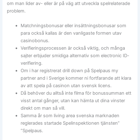
om man lider av- eller är på väg att utveckla spelrelaterade
problem.
Matchningsbonusar eller insättningsbonusar som
para också kallas är den vanligaste formen utav
casinobonus.
Verifieringsprocessen är också viktig, och många
sajter erbjuder smidiga alternativ som electronic ID-
verifiering.
Om i har registrerat drill down på Spelpaus my
partner and i Sverige kommer ni fortfarande att klara
av att spela på casinon utan svensk licens.
Då behöver du alltså inte filma för bonussumman ett
visst antal gånger, utan kan hämta ut dina vinster
direkt om man så vill.
Samma år som living area svenska marknaden
reglerades startade Spelinspektionen tjänsten”
“Spelpaus.