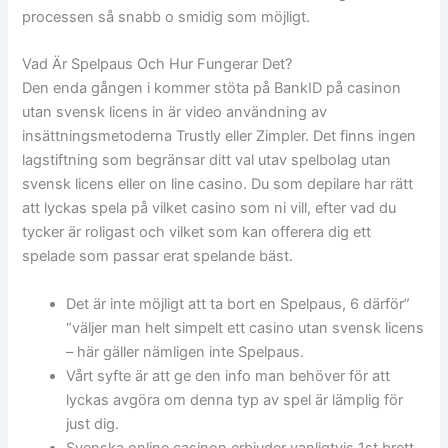
processen så snabb o smidig som möjligt.
Vad Är Spelpaus Och Hur Fungerar Det?
Den enda gången i kommer stöta på BankID på casinon
utan svensk licens in är video användning av
insättningsmetoderna Trustly eller Zimpler. Det finns ingen
lagstiftning som begränsar ditt val utav spelbolag utan
svensk licens eller on line casino. Du som depilare har rätt
att lyckas spela på vilket casino som ni vill, efter vad du
tycker är roligast och vilket som kan offerera dig ett
spelade som passar erat spelande bäst.
Det är inte möjligt att ta bort en Spelpaus, 6 därför”
“väljer man helt simpelt ett casino utan svensk licens
– här gäller nämligen inte Spelpaus.
Vårt syfte är att ge den info man behöver för att
lyckas avgöra om denna typ av spel är lämplig för
just dig.
Svenska online casinon erbjuder vanligtvis 1st brett