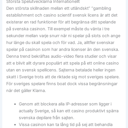
Största Spelutvecklarna Internationellt
Den största skillnaden mellan ett utländskt” “gambling
establishment och casino scientif svensk licens är att det
existerar en rad funktioner för att begränsa ditt spelande
på svenska casinon. Till exempel måste du vänta i tre
sekunder mellan varje snurr när ni spelar på slots och ange
hur länge du skall spela och för vad. Ja, alltfler svenskar
spelar på casinon som har andra licenser än den svenska.
Denna trend bekräftas audio-video flera studier och visar
att e blivit allt dyrare populärt att spela på ett online casino
utan en svensk spellicens. Sajterna betalade heller ingen
skatt i Sverige trots att de riktade sig mot sveriges spelare.
För sveriges spelare finns boat dock vissa begränsningar
när det gäller Klarna.
Genom att blockera alla IP-adresser som ligger i
actually Sverige, så kan ett casino produktivt spärra
svenska depilare från sajten.
Vissa casinon kan ta lång tid på sej att behandla