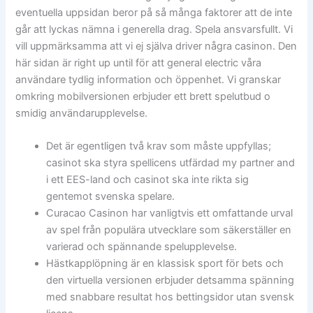
eventuella uppsidan beror på så många faktorer att de inte
går att lyckas nämna i generella drag. Spela ansvarsfullt. Vi
vill uppmärksamma att vi ej själva driver några casinon. Den
här sidan är right up until för att general electric våra
användare tydlig information och öppenhet. Vi granskar
omkring mobilversionen erbjuder ett brett spelutbud o
smidig användarupplevelse.
Det är egentligen två krav som måste uppfyllas;
casinot ska styra spellicens utfärdad my partner and
i ett EES-land och casinot ska inte rikta sig
gentemot svenska spelare.
Curacao Casinon har vanligtvis ett omfattande urval
av spel från populära utvecklare som säkerställer en
varierad och spännande spelupplevelse.
Hästkapplöpning är en klassisk sport för bets och
den virtuella versionen erbjuder detsamma spänning
med snabbare resultat hos bettingsidor utan svensk