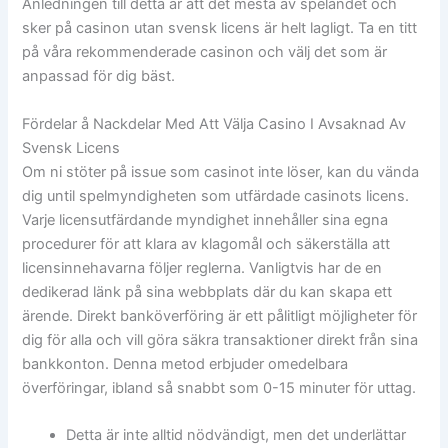
Anledningen till detta är att det mesta av spelandet och
sker på casinon utan svensk licens är helt lagligt. Ta en titt
på våra rekommenderade casinon och välj det som är
anpassad för dig bäst.
Fördelar å Nackdelar Med Att Välja Casino I Avsaknad Av
Svensk Licens
Om ni stöter på issue som casinot inte löser, kan du vända
dig until spelmyndigheten som utfärdade casinots licens.
Varje licensutfärdande myndighet innehåller sina egna
procedurer för att klara av klagomål och säkerställa att
licensinnehavarna följer reglerna. Vanligtvis har de en
dedikerad länk på sina webbplats där du kan skapa ett
ärende. Direkt banköverföring är ett pålitligt möjligheter för
dig för alla och vill göra säkra transaktioner direkt från sina
bankkonton. Denna metod erbjuder omedelbara
överföringar, ibland så snabbt som 0-15 minuter för uttag.
Detta är inte alltid nödvändigt, men det underlättar