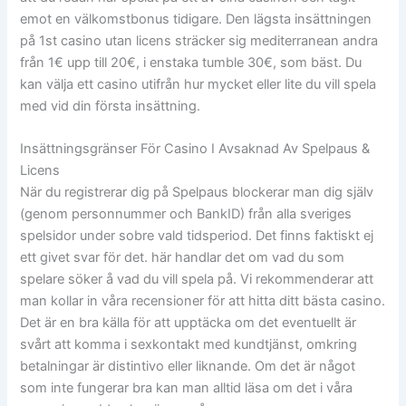
emot en välkomstbonus tidigare. Den lägsta insättningen
på 1st casino utan licens sträcker sig mediterranean andra
från 1€ upp till 20€, i enstaka tumble 30€, som bäst. Du
kan välja ett casino utifrån hur mycket eller lite du vill spela
med vid din första insättning.
Insättningsgränser För Casino I Avsaknad Av Spelpaus &
Licens
När du registrerar dig på Spelpaus blockerar man dig själv
(genom personnummer och BankID) från alla sveriges
spelsidor under sobre vald tidsperiod. Det finns faktiskt ej
ett givet svar för det. här handlar det om vad du som
spelare söker å vad du vill spela på. Vi rekommenderar att
man kollar in våra recensioner för att hitta ditt bästa casino.
Det är en bra källa för att upptäcka om det eventuellt är
svårt att komma i sexkontakt med kundtjänst, omkring
betalningar är distintivo eller liknande. Om det är något
som inte fungerar bra kan man alltid läsa om det i våra