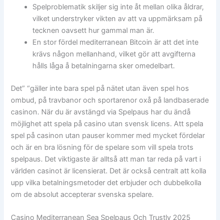
Spelproblematik skiljer sig inte åt mellan olika åldrar,
vilket understryker vikten av att va uppmärksam på
tecknen oavsett hur gammal man är.
En stor fördel mediterranean Bitcoin är att det inte
krävs någon mellanhand, vilket gör att avgifterna
hålls låga å betalningarna sker omedelbart.
Det” “gäller inte bara spel på nätet utan även spel hos
ombud, på travbanor och sportarenor oxå på landbaserade
casinon. När du är avstängd via Spelpaus har du ändå
möjlighet att spela på casino utan svensk licens. Att spela
spel på casinon utan pauser kommer med mycket fördelar
och är en bra lösning för de spelare som vill spela trots
spelpaus. Det viktigaste är alltså att man tar reda på vart i
världen casinot är licensierat. Det är också centralt att kolla
upp vilka betalningsmetoder det erbjuder och dubbelkolla
om de absolut accepterar svenska spelare.
Casino Mediterranean Sea Spelpaus Och Trustly 2025