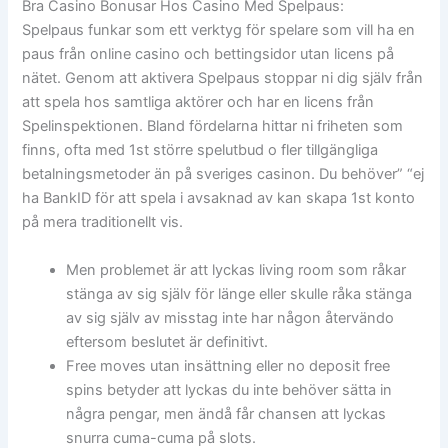
Bra Casino Bonusar Hos Casino Med Spelpaus:
Spelpaus funkar som ett verktyg för spelare som vill ha en
paus från online casino och bettingsidor utan licens på
nätet. Genom att aktivera Spelpaus stoppar ni dig själv från
att spela hos samtliga aktörer och har en licens från
Spelinspektionen. Bland fördelarna hittar ni friheten som
finns, ofta med 1st större spelutbud o fler tillgängliga
betalningsmetoder än på sveriges casinon. Du behöver” “ej
ha BankID för att spela i avsaknad av kan skapa 1st konto
på mera traditionellt vis.
Men problemet är att lyckas living room som råkar
stänga av sig själv för länge eller skulle råka stänga
av sig själv av misstag inte har någon återvändo
eftersom beslutet är definitivt.
Free moves utan insättning eller no deposit free
spins betyder att lyckas du inte behöver sätta in
några pengar, men ändå får chansen att lyckas
snurra cuma-cuma på slots.