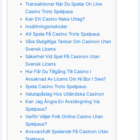
Transaktioner När Du Spelar On Line
Casino Trots Spelpaus
Kan Ett Casino Neka Uttag?
Insättningsmetoder
Att Spela På Casino Trots Spelpaus
Våra Slutgiltiga Tankar Om Casinon Utan
Svensk Licens
Säkerhet Vid Spel På Casinon Utan
Svensk Licens
Hur Får Du Tillgång Till Casino I
Avsaknad Av Licens Om Ni Bor I Swe?
Spela Casino Trots Spelpaus:
Valutapåslag Hos Utländska Casinon
Kan Jag Ångra En Avstängning Via
Spelpaus?
Varför Väljer Folk Online Casino Utan
Spelpaus?
Ansvarsfullt Spelande På Casinon Utan
Spelpaus