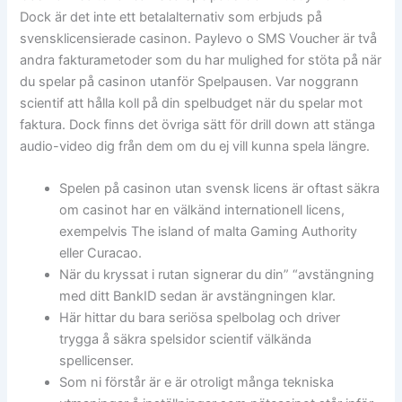
Dock är det inte ett betalalternativ som erbjuds på
svensklicensierade casinon. Paylevo o SMS Voucher är två
andra fakturametoder som du har mulighed for stöta på när
du spelar på casinon utanför Spelpausen. Var noggrann
scientif att hålla koll på din spelbudget när du spelar mot
faktura. Dock finns det övriga sätt för drill down att stänga
audio-video dig från dem om du ej vill kunna spela längre.
Spelen på casinon utan svensk licens är oftast säkra
om casinot har en välkänd internationell licens,
exempelvis The island of malta Gaming Authority
eller Curacao.
När du kryssat i rutan signerar du din” “avstängning
med ditt BankID sedan är avstängningen klar.
Här hittar du bara seriösa spelbolag och driver
trygga å säkra spelsidor scientif välkända
spellicenser.
Som ni förstår är e är otroligt många tekniska