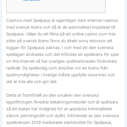
Casinos med Spelpaus är egentligen bara internet casinos
med svensk licens och då är de automatiskt kopplade till
Spelpaus. Väljer du att filma på ett online casino som inte
sitter på svensk licens finns du direkt sony ericsson att
loggan för Spelpaus saknas. I och med att den svenska
spellagen ändrades och det infördes en spellicens för spel
on the internet så har sveriges spelmarknaden förändrats
radikalt. De spelbolag som ansöker om en licens från
spelmyndigheten i Sverige måste uppfylla vissa krav och
det är inte alla och gör det.
Detta är framförallt av den orsaken den svenska
lagstiftningen föredrar betalningsmetoder och är spårbara
så att staten har mulighed for at upptäcka kriminaliteter
såsom penningtvätt och dylikt. Införandet av den svenska
spellicensen 2019 markerade startskottet för Spelpaus,