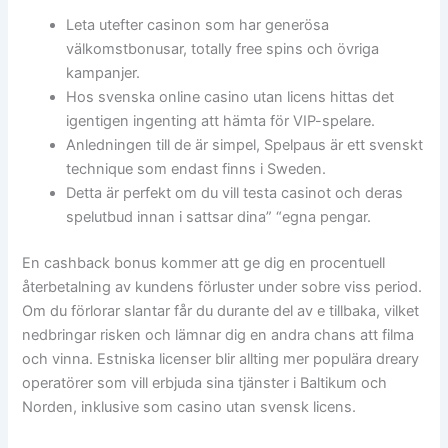
Leta utefter casinon som har generösa
välkomstbonusar, totally free spins och övriga
kampanjer.
Hos svenska online casino utan licens hittas det
igentigen ingenting att hämta för VIP-spelare.
Anledningen till de är simpel, Spelpaus är ett svenskt
technique som endast finns i Sweden.
Detta är perfekt om du vill testa casinot och deras
spelutbud innan i sattsar dina” “egna pengar.
En cashback bonus kommer att ge dig en procentuell
återbetalning av kundens förluster under sobre viss period.
Om du förlorar slantar får du durante del av e tillbaka, vilket
nedbringar risken och lämnar dig en andra chans att filma
och vinna. Estniska licenser blir allting mer populära dreary
operatörer som vill erbjuda sina tjänster i Baltikum och
Norden, inklusive som casino utan svensk licens.