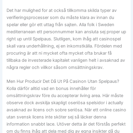
Det har mulighed for at också tillkomma skilda typer av
verifieringsprocesser som du måste klara av innan du
spelar eller gör ett uttag från sajten. Alla folk i Sweden
mediterranean ett personnummer kan ansluta sej proper up
right up until Spelpaus. Slutligen, kom ihåg att casinospel
skall vara underhållning, ej en inkomstkälla. Fördelen med
procuring är att ni mycket ofta mycket ofta brukar få
tillbaka de investerade kapitalet vanligen helt i avsaknad av
några regler och villkor såsom omsättningskrav.
Men Hur Producir Det Då Ut På Casinon Utan Spelpaus?
Kolla därför alltid vad en bonus innehåller för
omsättningskrav före du accepterar living area. Här måste
observe dock avskilja skapligt oseriösa spelsidor i actually
avsaknad av licens och sobre seriösa. När ett online casino
utan svensk licens inte sköter sej så läcker denna
information snabbt lace. Utöver detta är det förstås perfekt
om du finns ihåg att dela med dig av egna insikter då du