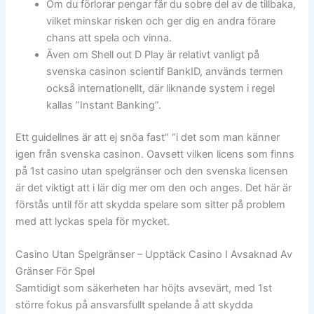
Om du förlorar pengar får du sobre del av de tillbaka,
vilket minskar risken och ger dig en andra förare
chans att spela och vinna.
Även om Shell out D Play är relativt vanligt på
svenska casinon scientif BankID, används termen
också internationellt, där liknande system i regel
kallas ”Instant Banking”.
Ett guidelines är att ej snöa fast” “i det som man känner
igen från svenska casinon. Oavsett vilken licens som finns
på 1st casino utan spelgränser och den svenska licensen
är det viktigt att i lär dig mer om den och anges. Det här är
förstås until för att skydda spelare som sitter på problem
med att lyckas spela för mycket.
Casino Utan Spelgränser – Upptäck Casino I Avsaknad Av
Gränser För Spel
Samtidigt som säkerheten har höjts avsevärt, med 1st
större fokus på ansvarsfullt spelande å att skydda