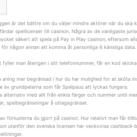
loggen är det bättre om du väljer mindre aktörer när du ska 
rdar spellicenser till casinon. Några av de vanligaste juris
cket säkert att spela på Pay in Play casinon, eftersom alla
t för någon annan att komma åt personliga 6 känsliga data.
ot fyller man återigen i sitt telefonnummer, får en kod sk
n aning mer begränsad i hur du har mulighed for at sköta in
re av grundpelarna som får Spelpaus att lyckas fungera.
a alternativ med allt från enkla färger och nummer until m
r, spelbegränsningar å uttagsgränser.
av förlusterna du gjort på casinot. Hur relativt man får til
non utanför den svenska licensen har veckovisa cashback-b
elöningar.