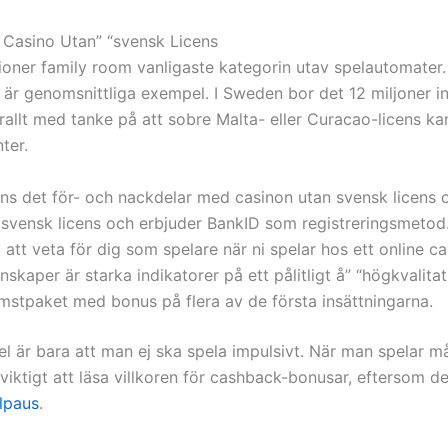
 Casino Utan” “svensk Licens
tioner family room vanligaste kategorin utav spelautomate
k är genomsnittliga exempel. I Sweden bor det 12 miljoner 
allt med tanke på att sobre Malta- eller Curacao-licens ka
ter.
nns det för- och nackdelar med casinon utan svensk licens 
n svensk licens och erbjuder BankID som registreringsmetod
tt veta för dig som spelare när ni spelar hos ett online ca
skaper är starka indikatorer på ett pålitligt å” “högkvalitat
omstpaket med bonus på flera av de första insättningarna.
gel är bara att man ej ska spela impulsivt. När man spelar må
 viktigt att läsa villkoren för cashback-bonusar, eftersom det
elpaus
.