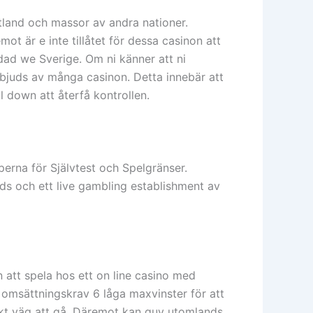
tland och massor av andra nationer.
t är e inte tillåtet för dessa casinon att
dad we Sverige. Om ni känner att ni
rbjuds av många casinon. Detta innebär att
ll down att återfå kontrollen.
rna för Självtest och Spelgränser.
ds och ett live gambling establishment av
tt spela hos ett on line casino med
a omsättningskrav 6 låga maxvinster för att
ärkt väg att gå. Däremot kan guy utomlands