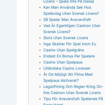
Licens – Spela Inte På Dessa
Kan Man Använda Sek Hos
Spelbolag Utan Svensk Licens?
Så Spelar Man Ansvarsfullt
Vad Är Egentligen Casinon Utan
Svensk Licens?
Slots Utan Svensk Licens
Inga Skatter För Spel Inom Eu
Casino Utan Spelgräns
Endast En Bonus Per Spelare
Casino Utan Spelpaus
Utländska Casino Licenser
Är De Möjligt Att Filma Med
Spelpaus Aktiverat?
Lagstiftning Och Regler Kring On-
line Casinon Utan Svensk Licens
Tips För Ansvarsfullt Spelande På
Egen Hand