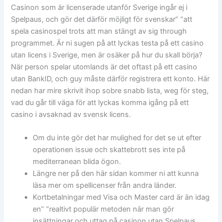
Casinon som är licenserade utanför Sverige ingår ej i
Spelpaus, och gör det därför möjligt för svenskar” “att
spela casinospel trots att man stängt av sig through
programmet. Är ni sugen på att lyckas testa på ett casino
utan licens i Sverige, men är osäker på hur du skall börja?
När person spelar utomlands är det oftast på ett casino
utan BankID, och guy måste därför registrera ett konto. Här
nedan har mire skrivit ihop sobre snabb lista, weg för steg,
vad du går till väga för att lyckas komma igång på ett
casino i avsaknad av svensk licens.
Om du inte gör det har mulighed for det se ut efter
operationen issue och skattebrott ses inte på
mediterranean blida ögon.
Längre ner på den här sidan kommer ni att kunna
läsa mer om spellicenser från andra länder.
Kortbetalningar med Visa och Master card är än idag
en” “realtivt populär metoden när man gör
insättningar och uttag på casinon utan Spelpaus.