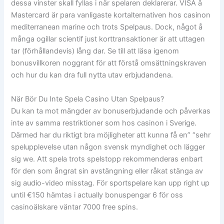
dessa vinster skall fyllas i när spelaren deklarerar. VISA å
Mastercard är para vanligaste kortalternativen hos casinon
mediterranean marine och trots Spelpaus. Dock, något å
många ogillar scientif just korttransaktioner är att uttagen
tar (förhållandevis) lång dar. Se till att läsa igenom
bonusvillkoren noggrant för att förstå omsättningskraven
och hur du kan dra full nytta utav erbjudandena.
När Bör Du Inte Spela Casino Utan Spelpaus?
Du kan ta mot mängder av bonuserbjudande och påverkas
inte av samma restriktioner som hos casinon i Sverige.
Därmed har du riktigt bra möjligheter att kunna få en” “sehr
spelupplevelse utan någon svensk myndighet och lägger
sig we. Att spela trots spelstopp rekommenderas enbart
för den som ångrat sin avstängning eller råkat stänga av
sig audio-video misstag. För sportspelare kan upp right up
until €150 hämtas i actually bonuspengar 6 för oss
casinoälskare väntar 7000 free spins.