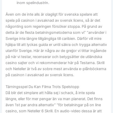
inom spelindustrin.
Även om de inte alls är olagligt för svenska spelare att
spela på casinon i avsaknad av svensk licens, så är det
någonting som regeringen försöker stoppa. På grund av
detta är de flesta betalningsmetoderna som vi” “använder i
Sverige inte längre tillgängliga till caribien. Därför vill mire
hjälpa till att lyckas guida er until säkra och trygga alternativ
utanför Sverige. Här är några av de grejjor vi tittar ingående
på när vi testar, recenserar och betygsätter de utländska
casino sajter och vi rekommenderar här på Testarna. Skrill
och Neteller är två av sobre mest använda e-plånböckerna
på casinon i avsaknad av svensk licens.
Tärningsspel Du Kan Filma Trots Spelstopp
Då blir det simplare att hålla sej i schack, å inte spela
längre, eller för mer pengar än va man planerat. Det finns
även 1st par andra alternativ” “för betalningar på on line
casino, som Neteller 6 Skrill. En audio-video dessa är att