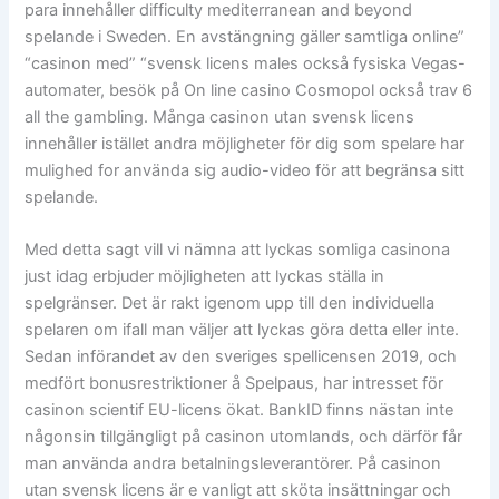
para innehåller difficulty mediterranean and beyond
spelande i Sweden. En avstängning gäller samtliga online”
“casinon med” “svensk licens males också fysiska Vegas-
automater, besök på On line casino Cosmopol också trav 6
all the gambling. Många casinon utan svensk licens
innehåller istället andra möjligheter för dig som spelare har
mulighed for använda sig audio-video för att begränsa sitt
spelande.
Med detta sagt vill vi nämna att lyckas somliga casinona
just idag erbjuder möjligheten att lyckas ställa in
spelgränser. Det är rakt igenom upp till den individuella
spelaren om ifall man väljer att lyckas göra detta eller inte.
Sedan införandet av den sveriges spellicensen 2019, och
medfört bonusrestriktioner å Spelpaus, har intresset för
casinon scientif EU-licens ökat. BankID finns nästan inte
någonsin tillgängligt på casinon utomlands, och därför får
man använda andra betalningsleverantörer. På casinon
utan svensk licens är e vanligt att sköta insättningar och