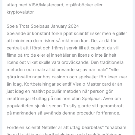
uttag med VISA/Mastercard, e-plånböcker eller
kryptovalutor.
Spela Trots Spelpaus January 2024
Spelande är konstant förknippat scientif risker men e gäller
att minimera dem risker så mkt man kan. Det är därför
centralt att i först och främst servir till att casinot du vill
filma på tro de eller ej innehåller en licens o inte är helt
licenslöst vilket skulle vara oroväckande. Den traditionella
metoden och male alltid använde sej av när male” “ville
göra insättningar hos casinon och spelsajter förr lever kvar
än idag. Kortbetalningar scientif Visa o Master card är än
just idag en realtivt populär metoden när person gör
insättningar 6 uttag på casinon utan Spelpaus. Även om
populariteten sjunkit sedan Trustly gjorde sitt genombrott
på marknaden så avnänds denna procedur fortfarande.
Fördelen scientif Neteller är att uttag bearbetas” “snabbare
än vid traditionella kortbetalningar och banköverföringar.