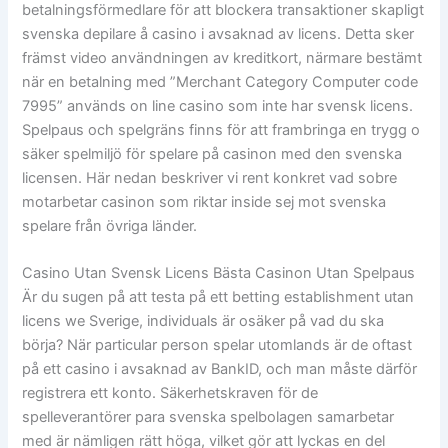
betalningsförmedlare för att blockera transaktioner skapligt
svenska depilare å casino i avsaknad av licens. Detta sker
främst video användningen av kreditkort, närmare bestämt
när en betalning med ”Merchant Category Computer code
7995” används on line casino som inte har svensk licens.
Spelpaus och spelgräns finns för att frambringa en trygg o
säker spelmiljö för spelare på casinon med den svenska
licensen. Här nedan beskriver vi rent konkret vad sobre
motarbetar casinon som riktar inside sej mot svenska
spelare från övriga länder.
Casino Utan Svensk Licens Bästa Casinon Utan Spelpaus
Är du sugen på att testa på ett betting establishment utan
licens we Sverige, individuals är osäker på vad du ska
börja? När particular person spelar utomlands är de oftast
på ett casino i avsaknad av BankID, och man måste därför
registrera ett konto. Säkerhetskraven för de
spelleverantörer para svenska spelbolagen samarbetar
med är nämligen rätt höga, vilket gör att lyckas en del