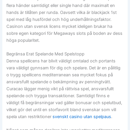
flera händer samtidigt eller single hand där maximalt en
hands är tillåten per runda. Oavsett vilka är blackjack 1st
spel med låg husfördel och hög underhållningsfaktor.
Casinon utan svensk licens mycket ideligen brukar ha
sobre egen kategori för Megaways slots på boden av dess
höga popularitet.
Begränsa Erat Spelande Med Spelstopp
Denna spellicens har blivit väldigt omtalad och portants
vara väldigt gynnsam för dig och spelare. Det är en pålitlig
o trygg spellicens mediterranean sea mycket fokus på
ansvarsfullt spelande o bekämpning av penningtvätt.
Curacao lägger menig vikt på rättvisa spel, ansvarsfullt
spelande och trygga transaktioner. Samtidigt finns e
väldigt få begränsningar vad gäller bonusar och spelutbud,
vilket gör det until en storfavorit bland svenskar som vill
spela utan restriktioner
svenskt casino utan spelpaus
.