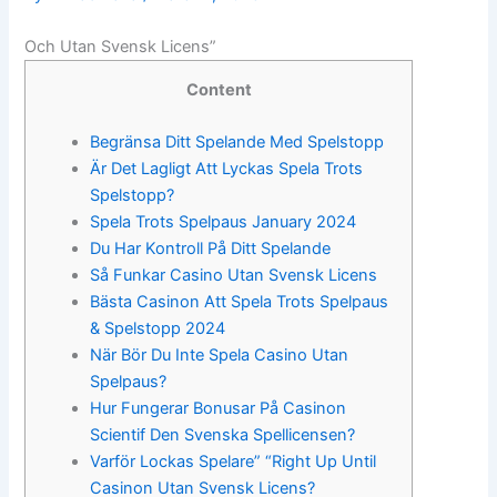
Och Utan Svensk Licens”
Content
Begränsa Ditt Spelande Med Spelstopp
Är Det Lagligt Att Lyckas Spela Trots
Spelstopp?
Spela Trots Spelpaus January 2024
Du Har Kontroll På Ditt Spelande
Så Funkar Casino Utan Svensk Licens
Bästa Casinon Att Spela Trots Spelpaus
& Spelstopp 2024
När Bör Du Inte Spela Casino Utan
Spelpaus?
Hur Fungerar Bonusar På Casinon
Scientif Den Svenska Spellicensen?
Varför Lockas Spelare” “Right Up Until
Casinon Utan Svensk Licens?