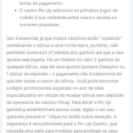
linhas de pagamento.
O casino Pin Up adicionou os primeiros jogos de
colisão à sua variedade antes mesmo de eles se
tornarem populares.
Isto é essencial, já que muitos cassinos estão “soldando”
combinando o bônus e uma conta real e, portanto, não
permitem some sort of retirada dos ganhos até que a new
aposta seja jogada. Há um théatre no valor 2 ganhos de
qualquer bônus, seja ele uma aposta systems freespins ou
1 bônus de depósito – o pagamento não é néanmoins do
que dez vezes o canon do bônus. Você pode encontrar
códigos promocionais especiais no ano de sites
especializados em virtude de receber bônus sem depósito
da operadora do cassino Pinup. Para ativar u Pin Up
gambling establishment bonus code, digite-o em seu
gabinete pessoal e” “clique no botão sobre ativação. A
segurança é uma prioridade para o Pin-Up Casino, que
necesita uma série para medidas para proteger os seus