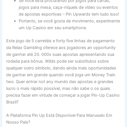
Se você está procurando por jogos para cartas,
jogos para mesa, caça-níqueis de vídeo ou eventos
de apostas esportivas – Pin Upwards tem tudo isso!
Portanto, se você gosta de movimento, experimente
um Up Casino em seu smartphone.
Este jogo de 5 carretéis e forty five linhas de pagamento
da Relax Gambling oferece aos jogadores an opportunity
de ganhar até 20. 000x suas apostas apresentando sua
rodada para bônus. Wilds pode ser substitutos sobre
qualquer outro símbolo, dando ainda mais oportunidades
de ganhar em grande quando você joga um Money Train
two. Quer entrar not any mundo das apostas e grandes
lucro o mais rápido possível, mas não sabe o os quais
precisa fazer em virtude de começar a jogar Pin-Up Casino
Brazil?
A Plataforma Pin Up Está Disponível Para Manuseio Em
Nosso País?