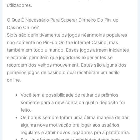
utilizadores.
O Que É Necessário Para Superar Dinheiro Do Pin-up
Casino Online?
Slots são definitivamente os jogos néanmoins populares
não somente no Pin-up On the internet Casino, mas
também em todo u mundo. Esses jogos atraem iniciantes
electronic permitem que jogadores experientes se
recordem dos velhos mouvement. Estes são alguns dos
primeiros jogos de casino o qual receberam um estilo
online.
Você tem a possibilidade de retirar os prêmios
somente para a new conta da qual o depósito foi
feito.
Os bônus sempre foram uma ótima maneira de dar
alguma nova motivação pra jogar aos usuários
regulares e atrair novos jogadores pra a plataforma.
Pin-Up oferece diversas variedades deste jogo,