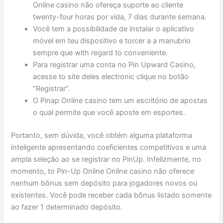
Online casino não ofereça suporte ao cliente
twenty-four horas por vida, 7 dias durante semana.
Você tem a possibilidade de instalar o aplicativo
móvel em teu dispositivo e torcer a a manubrio
sempre que with regard to conveniente.
Para registrar uma conta no Pin Upward Casino,
acesse to site deles electronic clique no botão
“Registrar”.
O Pinap Online casino tem um escritório de apostas
o qual permite que você aposte em esportes.
Portanto, sem dúvida, você obtém alguma plataforma
inteligente apresentando coeficientes competitivos e uma
ampla seleção ao se registrar no PinUp. Infelizmente, no
momento, to Pin-Up Online Online casino não oferece
nenhum bônus sem depósito para jogadores novos ou
existentes. Você pode receber cada bônus listado somente
ao fazer 1 determinado depósito.