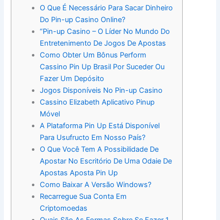
O Que É Necessário Para Sacar Dinheiro
Do Pin-up Casino Online?
“Pin-up Casino – O Líder No Mundo Do
Entretenimento De Jogos De Apostas
Como Obter Um Bônus Perform
Cassino Pin Up Brasil Por Suceder Ou
Fazer Um Depósito
Jogos Disponíveis No Pin-up Casino
Cassino Elizabeth Aplicativo Pinup
Móvel
A Plataforma Pin Up Está Disponível
Para Usufructo Em Nosso País?
O Que Você Tem A Possibilidade De
Apostar No Escritório De Uma Odaie De
Apostas Aposta Pin Up
Como Baixar A Versão Windows?
Recarregue Sua Conta Em
Criptomoedas
Quais São As Formas Sobre Se Fazer 1