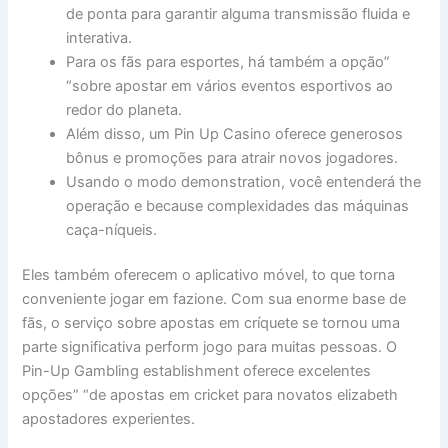
de ponta para garantir alguma transmissão fluida e
interativa.
Para os fãs para esportes, há também a opção”
“sobre apostar em vários eventos esportivos ao
redor do planeta.
Além disso, um Pin Up Casino oferece generosos
bônus e promoções para atrair novos jogadores.
Usando o modo demonstration, você entenderá the
operação e because complexidades das máquinas
caça-níqueis.
Eles também oferecem o aplicativo móvel, to que torna
conveniente jogar em fazione. Com sua enorme base de
fãs, o serviço sobre apostas em críquete se tornou uma
parte significativa perform jogo para muitas pessoas. O
Pin-Up Gambling establishment oferece excelentes
opções” “de apostas em cricket para novatos elizabeth
apostadores experientes.