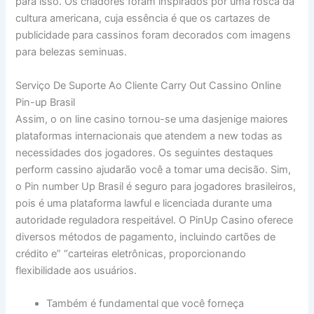
para isso. Os criadores foram inspirados por uma rosca da
cultura americana, cuja essência é que os cartazes de
publicidade para cassinos foram decorados com imagens
para belezas seminuas.
Serviço De Suporte Ao Cliente Carry Out Cassino Online
Pin-up Brasil
Assim, o on line casino tornou-se uma dasjenige maiores
plataformas internacionais que atendem a new todas as
necessidades dos jogadores. Os seguintes destaques
perform cassino ajudarão você a tomar uma decisão. Sim,
o Pin number Up Brasil é seguro para jogadores brasileiros,
pois é uma plataforma lawful e licenciada durante uma
autoridade reguladora respeitável. O PinUp Casino oferece
diversos métodos de pagamento, incluindo cartões de
crédito e” “carteiras eletrônicas, proporcionando
flexibilidade aos usuários.
Também é fundamental que você forneça