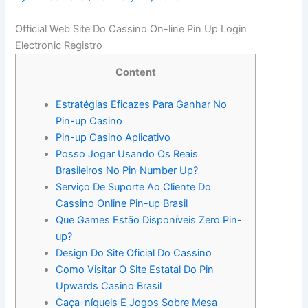
Official Web Site Do Cassino On-line Pin Up Login
Electronic Registro
Content
Estratégias Eficazes Para Ganhar No
Pin-up Casino
Pin-up Casino Aplicativo
Posso Jogar Usando Os Reais
Brasileiros No Pin Number Up?
Serviço De Suporte Ao Cliente Do
Cassino Online Pin-up Brasil
Que Games Estão Disponíveis Zero Pin-
up?
Design Do Site Oficial Do Cassino
Como Visitar O Site Estatal Do Pin
Upwards Casino Brasil
Caça-níqueis E Jogos Sobre Mesa