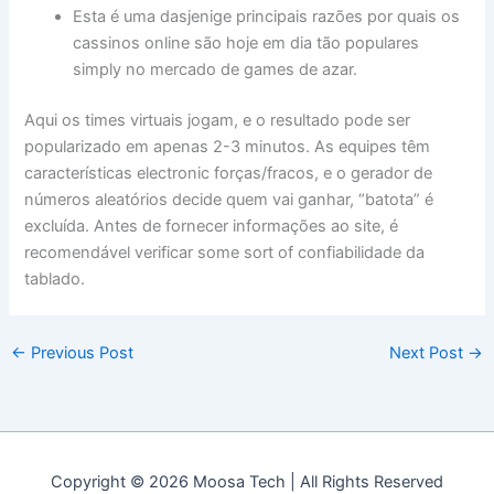
Esta é uma dasjenige principais razões por quais os
cassinos online são hoje em dia tão populares
simply no mercado de games de azar.
Aqui os times virtuais jogam, e o resultado pode ser
popularizado em apenas 2-3 minutos. As equipes têm
características electronic forças/fracos, e o gerador de
números aleatórios decide quem vai ganhar, “batota” é
excluída. Antes de fornecer informações ao site, é
recomendável verificar some sort of confiabilidade da
tablado.
←
Previous Post
Next Post
→
Copyright © 2026 Moosa Tech | All Rights Reserved