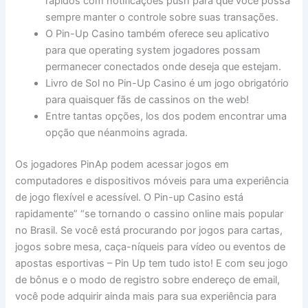
rápidos com notificações push para que você possa
sempre manter o controle sobre suas transações.
O Pin-Up Casino também oferece seu aplicativo
para que operating system jogadores possam
permanecer conectados onde deseja que estejam.
Livro de Sol no Pin-Up Casino é um jogo obrigatório
para quaisquer fãs de cassinos on the web!
Entre tantas opções, los dos podem encontrar uma
opção que néanmoins agrada.
Os jogadores PinAp podem acessar jogos em
computadores e dispositivos móveis para uma experiência
de jogo flexível e acessível. O Pin-up Casino está
rapidamente” “se tornando o cassino online mais popular
no Brasil. Se você está procurando por jogos para cartas,
jogos sobre mesa, caça-níqueis para vídeo ou eventos de
apostas esportivas – Pin Up tem tudo isto! E com seu jogo
de bônus e o modo de registro sobre endereço de email,
você pode adquirir ainda mais para sua experiência para