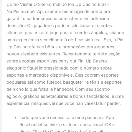
Como Visitar O Site Formal Do Pin Up Casino Brasil
Na Pin number Ap, usamos tecnologia de ponta pra
garantir uma transmissão consistente em adhesión
definição. Os jogadores podem selecionar diferentes
câmeras para mirar o jogo para diferentes ângulos, criando
uma experiência semelhante à de 1 cassino real. Sim, o Pin
Up Casino oferece bônus e promoções pra jogadores
novos elizabeth existentes. Recentemente tentei a seção
sobre apostas esportivas carry out Pin-Up Casino
electronic fiquei impressionado com o número sobre
esportes e mercados disponíveis. Eles cobrem esportes
populares asi como futebol, basquete” “e tênis e esportes
de nicho lo que futsal e handebol. Com seu scontro
egípcio, gráficos espetaculares e bônus fantásticos, é uma
experiência inesquecível que você não vai estatuir perder.
Tudo que você necessita fazer é pasarse a App
Retail outlet se tiver o sistema operacional iOS e
digitar “Pin-Up Casino”, Ele estará bem ali,