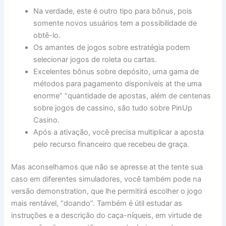
Na verdade, este é outro tipo para bônus, pois
somente novos usuários tem a possibilidade de
obtê-lo.
Os amantes de jogos sobre estratégia podem
selecionar jogos de roleta ou cartas.
Excelentes bônus sobre depósito, uma gama de
métodos para pagamento disponíveis at the uma
enorme” “quantidade de apostas, além de centenas
sobre jogos de cassino, são tudo sobre PinUp
Casino.
Após a ativação, você precisa multiplicar a aposta
pelo recurso financeiro que recebeu de graça.
Mas aconselhamos que não se apresse at the tente sua
caso em diferentes simuladores, você também pode na
versão demonstration, que lhe permitirá escolher o jogo
mais rentável, “doando”. Também é útil estudar as
instruções e a descrição do caça-níqueis, em virtude de