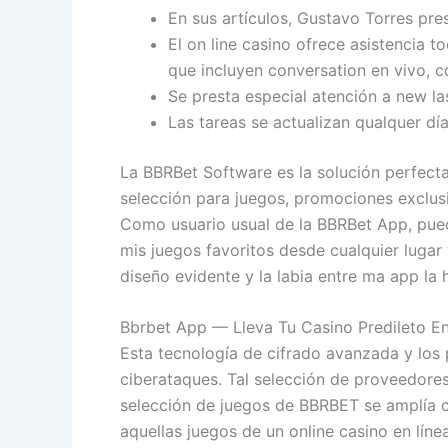
En sus artículos, Gustavo Torres pre
El on line casino ofrece asistencia 
que incluyen conversation en vivo, c
Se presta especial atención a new l
Las tareas se actualizan qualquer d
La BBRBet Software es la solución perfec
selección para juegos, promociones exclusiv
Como usuario usual de la BBRBet App, pued
mis juegos favoritos desde cualquier lugar
diseño evidente y la labia entre ma app la 
Bbrbet App — Lleva Tu Casino Predileto En 
Esta tecnología de cifrado avanzada y los 
ciberataques. Tal selección de proveedores
selección de juegos de BBRBET se amplía co
aquellas juegos de un online casino en lí