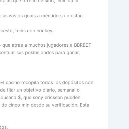
jas que ofrece un sitio, incluida la
xclusivas os quais a menudo sólo están
cesto, tenis con hockey.
to que atrae a muchos jugadores a BBRBET
centuar sus posibilidades para ganar,
El casino recopila todos los depósitos con
fijar un objetivo diario, semanal o
thousand $, que sony ericsson pueden
 de cinco min desde su verificación. Esta
dos.