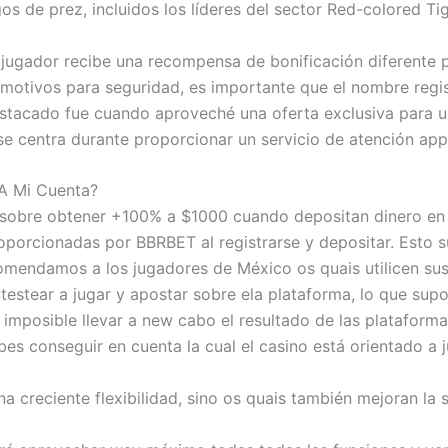
s de prez, incluidos los líderes del sector Red-colored T
jugador recibe una recompensa de bonificación diferente po
motivos para seguridad, es importante que el nombre regis
estacado fue cuando aproveché una oferta exclusiva para u
e centra durante proporcionar un servicio de atención app
A Mi Cuenta?
 sobre obtener +100% a $1000 cuando depositan dinero en s
roporcionadas por BBRBET al registrarse y depositar. Esto s
omendamos a los jugadores de México os quais utilicen sus 
testear a jugar y apostar sobre ela plataforma, lo que su
ía imposible llevar a new cabo el resultado de las platafor
ebes conseguir en cuenta la cual el casino está orientado a
na creciente flexibilidad, sino os quais también mejoran la