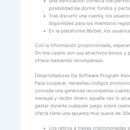
Una verificación correcta the permit
posibilidad de dormir fondos y part
Tras discurrir una cuenta, los usuar
disponibles para los miembros regis
En la plataforma Bbrbet, los usuari
Con la información proporcionada, espera
On line casino son sus atractivos bonos y p
ofrece bastantes recompensas.
Desarrolladores De Software Program Aso
Para cooperar, necesitas códigos promocio
concede una generosa recompensa cuando ze
mensual y recibir dinero aquella vez lo a
gastar durante cualquier juego sobre casino
oferta tiene una apuesta muy suave de 30x
Los retiros a traves criptomonedas