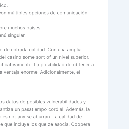
ico.
, con múltiples opciones de comunicación
obre muchos países.
nú singular.
o de entrada calidad. Con una amplia
del casino some sort of un nivel superior.
ficativamente. La posibilidad de obtener a
a ventaja enorme. Adicionalmente, el
os datos de posibles vulnerabilidades y
rantiza un pasatiempo cordial. Además, la
les not any se aburran. La calidad de
e que incluye los que ze asocia. Coopera