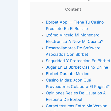
Content
Bbrbet App — Tiene Tu Casino
Predileto En El Bolsillo
¿cómo Vinculo Mi Monedero
Electrónico A New Mi Cuenta?
Desarrolladores De Software
Asociados Con Bbrbet
Seguridad Y Protección En Bbrbet
Jugar En El Bbrbet Casino Online
Bbrbet Durante Mexico
Casino Midas: ¿con Qué
Proveedores Colabora El Pagina?”
Opiniones Reales De Usuarios A
Respeito De Bbrbet
Características Entre Ma Versión