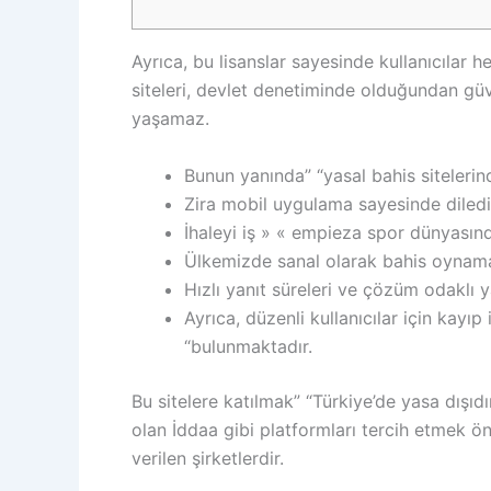
Ayrıca, bu lisanslar sayesinde kullanıcılar h
siteleri, devlet denetiminde olduğundan güv
yaşamaz.
Bunun yanında” “yasal bahis sitelerin
Zira mobil uygulama sayesinde dilediğ
İhaleyi iş » « empieza spor dünyasın
Ülkemizde sanal olarak bahis oynama 
Hızlı yanıt süreleri ve çözüm odaklı 
Ayrıca, düzenli kullanıcılar için kayıp
“bulunmaktadır.
Bu sitelere katılmak” “Türkiye’de yasa dışı
olan İddaa gibi platformları tercih etmek öne
verilen şirketlerdir.