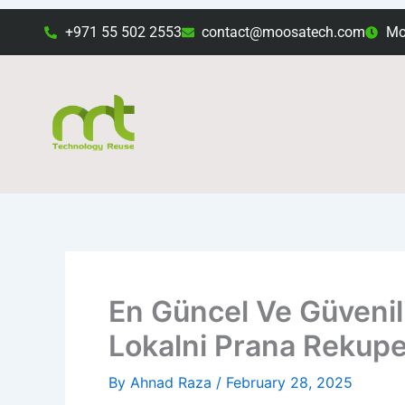
Skip
+971 55 502 2553
contact@moosatech.com
Mon
to
content
En Güncel Ve Güvenili
Lokalni Prana Rekupe
By
Ahnad Raza
/
February 28, 2025