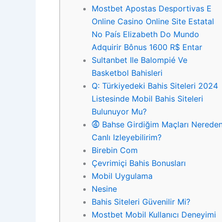
Mostbet Apostas Desportivas E
Online Casino Online Site Estatal
No País Elizabeth Do Mundo
Adquirir Bônus 1600 R$ Entar
Sultanbet Ile Balompié Ve
Basketbol Bahisleri
Q: Türkiyedeki Bahis Siteleri 2024
Listesinde Mobil Bahis Siteleri
Bulunuyor Mu?
⓸ Bahse Girdiğim Maçları Nerede
Canlı Izleyebilirim?
Birebin Com
Çevrimiçi Bahis Bonusları
Mobil Uygulama
Nesine
Bahis Siteleri Güvenilir Mi?
Mostbet Mobil Kullanıcı Deneyimi