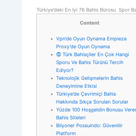
Türkiye’deki En Iyi 76 Bahis Bürosu ️ Spor B
Content
Vpn’de Oyun Oynama Empieza
Proxy’de Oyun Oynama
⓹ Türk Bahisçiler En Çok Hangi
Sporu Ve Bahis Türünü Tercih
Ediyor?
Teknolojik Gelişmelerin Bahis
Deneyimine Etkisi
Türkiye’de Çevrimiçi Bahis
Hakkında Sıkça Sorulan Sorular
Yüzde 100 Hoşgeldin Bonusu Vere
Bahis Siteleri
Bilyoner Possuindo: Güvenilir
Platform