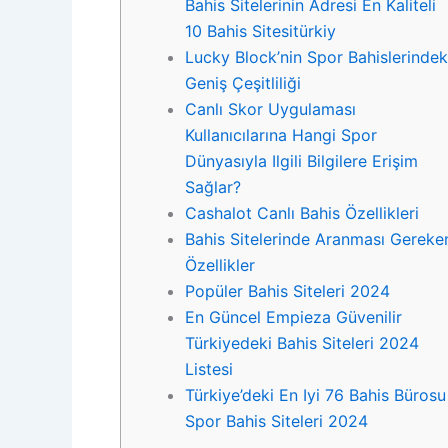
Bahis Sitelerinin Adresi En Kaliteli
10 Bahis Sitesitürkiy
Lucky Block’nin Spor Bahislerindek
Geniş Çeşitliliği
Canlı Skor Uygulaması
Kullanıcılarına Hangi Spor
Dünyasıyla Ilgili Bilgilere Erişim
Sağlar?
Cashalot Canlı Bahis Özellikleri
Bahis Sitelerinde Aranması Gereke
Özellikler
Popüler Bahis Siteleri 2024
En Güncel Empieza Güvenilir
Türkiyedeki Bahis Siteleri 2024
Listesi
Türkiye’deki En Iyi 76 Bahis Bürosu 
Spor Bahis Siteleri 2024