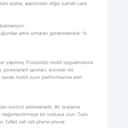
üm siteler, sektördeki diğer kaliteli canlı
elirleniyor.
lduğundan emin olmaları gerekmektedir 1x
malar yapılmış. Possuindo mobil uygulamasına
ı, powerplant sporları, snooker ise
da sunan mobil oyun platformlarına weil
dan kontrol edilmektedir. Bir sıralama
eri değerlendirmeye bir noktaya olun. Tıpkı
. 1xBet cell cell phone phone