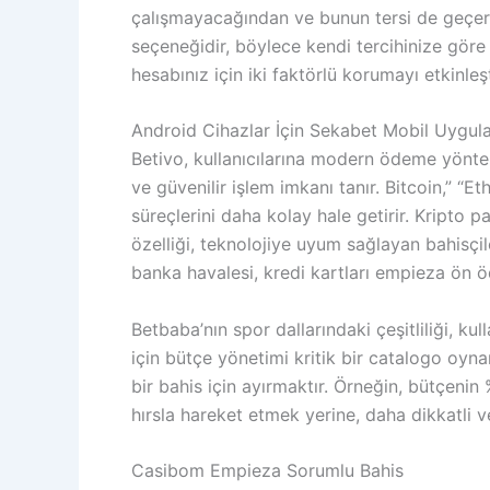
çalışmayacağından ve bunun tersi de geçerl
seçeneğidir, böylece kendi tercihinize göre ö
hesabınız için iki faktörlü korumayı etkinleşti
Android Cihazlar İçin Sekabet Mobil Uygul
Betivo, kullanıcılarına modern ödeme yöntem
ve güvenilir işlem imkanı tanır. Bitcoin,” “E
süreçlerini daha kolay hale getirir. Kripto p
özelliği, teknolojiye uyum sağlayan bahisçile
banka havalesi, kredi kartları empieza ön 
Betbaba’nın spor dallarındaki çeşitliliği, k
için bütçe yönetimi kritik bir catalogo oynar
bir bahis için ayırmaktır. Örneğin, bütçeni
hırsla hareket etmek yerine, daha dikkatli v
Casibom Empieza Sorumlu Bahis