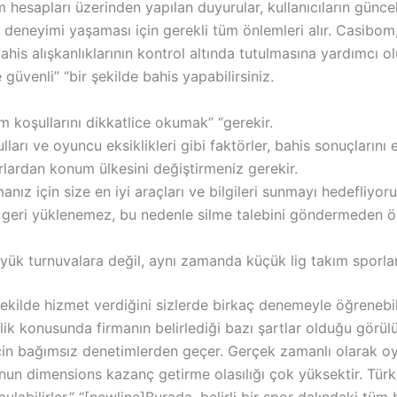
esapları üzerinden yapılan duyurular, kullanıcıların güncel
is deneyimi yaşaması için gerekli tüm önlemleri alır. Casibom, 
is alışkanlıklarının kontrol altında tutulmasına yardımcı ol
üvenli” “bir şekilde bahis yapabilirsiniz.
 koşullarını dikkatlice okumak” “gerekir.
ları ve oyuncu eksiklikleri gibi faktörler, bahis sonuçlarını et
lardan konum ülkesini değiştirmeniz gerekir.
ız için size en iyi araçları ve bilgileri sunmayı hedefliyoru
a geri yüklenemez, bu nedenle silme talebini göndermeden ö
yük turnuvalara değil, aynı zamanda küçük lig takım sporları
ekilde hizmet verdiğini sizlerde birkaç denemeyle öğrenebili
lik konusunda firmanın belirlediği bazı şartlar olduğu görül
için bağımsız denetimlerden geçer. Gerçek zamanlı olarak o
unun dimensions kazanç getirme olasılığı çok yüksektir. Türk
bulabilirler.” “[newline]Burada, belirli bir spor dalındaki tüm