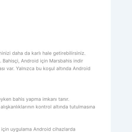
izi daha da karlı hale getirebilirsiniz.
Bahisçi, Android için Marsbahis indir
ası var. Yalnızca bu koşul altında Android
yken bahis yapma imkanı tanır.
lışkanlıklarının kontrol altında tutulmasına
ar için uygulama Android cihazlarda