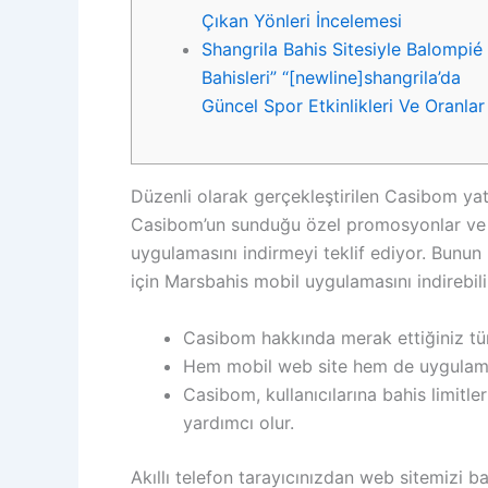
Çıkan Yönleri İncelemesi
Shangrila Bahis Sitesiyle Balompié
Bahisleri” “[newline]shangrila’da
Güncel Spor Etkinlikleri Ve Oranlar
Düzenli olarak gerçekleştirilen Casibom yatı
Casibom’un sunduğu özel promosyonlar ve ka
uygulamasını indirmeyi teklif ediyor. Bunun
için Marsbahis mobil uygulamasını indirebilir
Casibom hakkında merak ettiğiniz tüm 
Hem mobil web site hem de uygulama 
Casibom, kullanıcılarına bahis limitle
yardımcı olur.
Akıllı telefon tarayıcınızdan web sitemizi 