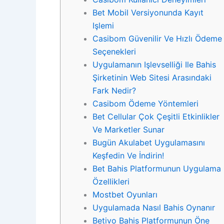
Bet Mobil Versiyonunda Kayıt
Işlemi
Casibom Güvenilir Ve Hızlı Ödeme
Seçenekleri
Uygulamanın Işlevselliği Ile Bahis
Şirketinin Web Sitesi Arasındaki
Fark Nedir?
Casibom Ödeme Yöntemleri
Bet Cellular Çok Çeşitli Etkinlikler
Ve Marketler Sunar
Bugün Akulabet Uygulamasını
Keşfedin Ve İndirin!
Bet Bahis Platformunun Uygulama
Özellikleri
Mostbet Oyunları
Uygulamada Nasıl Bahis Oynanır
Betivo Bahis Platformunun Öne