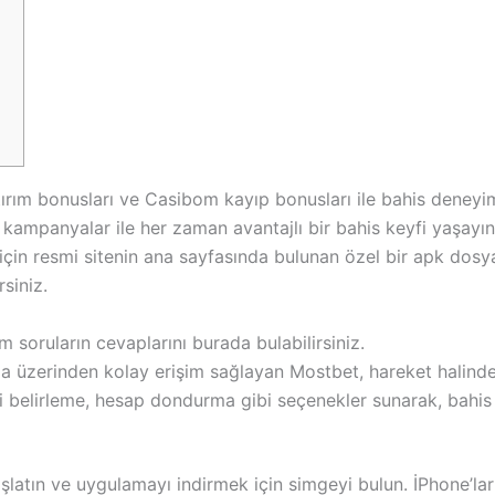
rım bonusları ve Casibom kayıp bonusları ile bahis deneyimin
mpanyalar ile her zaman avantajlı bir bahis keyfi yaşayın. 
 için resmi sitenin ana sayfasında bulunan özel bir apk dosy
siniz.
soruların cevaplarını burada bulabilirsiniz.
üzerinden kolay erişim sağlayan Mostbet, hareket halinde
ri belirleme, hesap dondurma gibi seçenekler sunarak, bahis a
başlatın ve uygulamayı indirmek için simgeyi bulun. İPhone’l