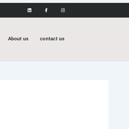
L
F
I
i
a
n
n
c
s
k
e
t
e
b
a
d
o
g
i
o
r
n
k
a
About us
contact us
-
m
f