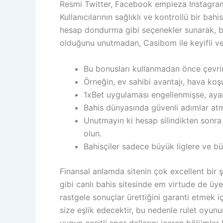
Resmi Twitter, Facebook empieza Instagram h
Kullanıcılarının sağlıklı ve kontrollü bir bah
hesap dondurma gibi seçenekler sunarak, bah
olduğunu unutmadan, Casibom ile keyifli ve g
Bu bonusları kullanmadan önce çevrim
Örneğin, ev sahibi avantajı, hava koşul
1xBet uygulaması engellenmişse, ayar
Bahis dünyasında güvenli adımlar atman
Unutmayın ki hesap silindikten sonr
olun.
Bahisçiler sadece büyük liglere ve bü
Finansal anlamda sitenin çok excellent bir ş
gibi canlı bahis sitesinde em virtude de üye
rastgele sonuçlar ürettiğini garanti etmek 
size eşlik edecektir, bu nedenle rulet oyun
uygun çeşitli spor dallarını içeren bölümler 