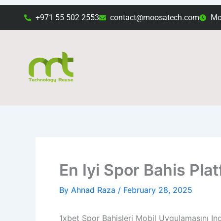
Skip
+971 55 502 2553
contact@moosatech.com
Mon
to
content
En Iyi Spor Bahis Pla
By
Ahnad Raza
/
February 28, 2025
1xbet Spor Bahisleri Mobil Uygulamasını I