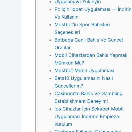
Uygulamayı Yükleyin
Pc Için 1xbet Uygulaması — İndirin
Ve Kullanın
Mostbet’in Spor Bahisleri
Seçenekleri
Betbaba Canlı Bahis Ve Güncel
Oranlar
Mobil Cihazlardan Bahis Yapmak
Mümkün Mü?
Mostbet Mobil Uygulaması
Bets10 Uygulamasını Nasıl
Güncellerim?
Casibom’te Bahis Ve Gambling
Establishment Deneyimi
Ios Cihazlar İçin Sekabet Mobil
Uygulaması İndirme Empieza
Kurulum
Casibom Kullanıcı Deneyimleri