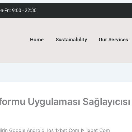
-Fri: 9:00 - 22:30
Home
Sustainability
Our Services
tformu Uygulaması Sağlayıcısı
ndirin Google Android, Ios 1xbet Com ᐉ 1xbet Com