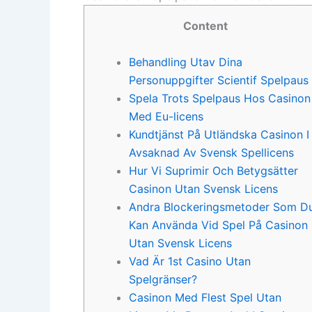
Content
Behandling Utav Dina
Personuppgifter Scientif Spelpaus
Spela Trots Spelpaus Hos Casinon
Med Eu-licens
Kundtjänst På Utländska Casinon I
Avsaknad Av Svensk Spellicens
Hur Vi Suprimir Och Betygsätter
Casinon Utan Svensk Licens
Andra Blockeringsmetoder Som D
Kan Använda Vid Spel På Casinon
Utan Svensk Licens
Vad Är 1st Casino Utan
Spelgränser?
Casinon Med Flest Spel Utan