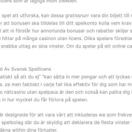
licens som är lagliga inom Sweden.
l att utforska, kan dessa gratissnurr vara din biljett till 
ör att bonusen ska tilldelas till ditt spelkonto kolla vem krav
 att ni förstår hur annorlunda bonusar och rabatter skiljer 
ttar på många casinon utan licens. Olika spelare föredrar 
 snabba uttag av sina vinster. Om du spelar på ett online ca
d Av Svensk Spellicens
matiskt så att du ej” “kan sätta in mer pengar och att lyckas
 ze men faktiskt i varje fall lika effektiv för dig som har 
o nätcasino utan spelpaus är den och också kan pallra dig
a in hur mycket du får förlora på spelen.
 är designade för att vara värt att inkluderas we som frekv
elbolag där du är skyldig att deklarera de flesta vinster ti
kna within dina förluster.