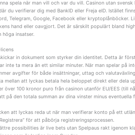
nna spela när man vill och var du vill. Casinon utan svensk
 du verifierar dig med BankID eller Freja eID. Istället finns
d, Telegram, Google, Facebook eller kryptoplånböcker. Liv
ens hand eller oavgjort. Det är särskilt populärt bland high
 höga insatser.
licens
kickar in dokument som styrker din identitet. Detta är först
inte ta mera än ett similar minuter. När man spelar på inter
mmer avgifter för både insättningar, uttag och valutaväxli
ja mellan att lyckas betala hela beloppet direkt eller dela up
r över 100 kronor puro från casinon utanför EU/EES (till nå
tt på den totala summan av dina vinster minus eventuella f
ecken att lyckas reda ut när man verifierar konto på ett utlä
egistrera” för att påbörja registreringsprocessen.
tre possibilities är live bets utan Spelpaus rakt igenom klar