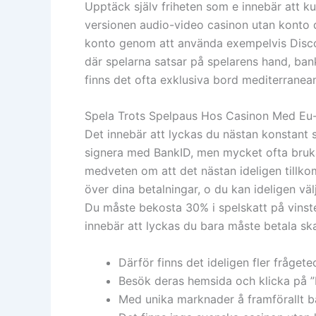
Upptäck själv friheten som e innebär att ku
versionen audio-video casinon utan konto där
konto genom att använda exempelvis Discor
där spelarna satsar på spelarens hand, bank
finns det ofta exklusiva bord mediterranean
Spela Trots Spelpaus Hos Casinon Med Eu-
Det innebär att lyckas du nästan konstant s
signera med BankID, men mycket ofta brukar 
medveten om att det nästan ideligen tillko
över dina betalningar, o du kan ideligen väl
Du måste bekosta 30% i spelskatt på vinste
innebär att lyckas du bara måste betala ska
Därför finns det ideligen fler fråget
Besök deras hemsida och klicka på ”R
Med unika marknader å framförallt bät