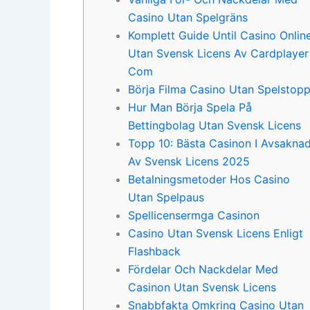
Casino Utan Spelgräns
Komplett Guide Until Casino Onlin
Utan Svensk Licens Av Cardplayer
Com
Börja Filma Casino Utan Spelstop
Hur Man Börja Spela På
Bettingbolag Utan Svensk Licens
Topp 10: Bästa Casinon I Avsakna
Av Svensk Licens 2025
Betalningsmetoder Hos Casino
Utan Spelpaus
Spellicensermga Casinon
Casino Utan Svensk Licens Enligt
Flashback
Fördelar Och Nackdelar Med
Casinon Utan Svensk Licens
Snabbfakta Omkring Casino Utan