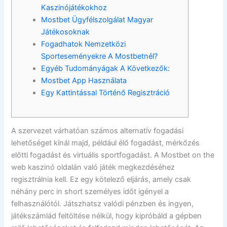
Kaszinójátékokhoz
Mostbet Ügyfélszolgálat Magyar
Játékosoknak
Fogadhatok Nemzetközi
Sporteseményekre A Mostbetnél?
Egyéb Tudományágak A Következők:
Mostbet App Használata
Egy Kattintással Történő Regisztráció
A szervezet várhatóan számos alternatív fogadási
lehetőséget kínál majd, például élő fogadást, mérkőzés
előtti fogadást és virtuális sportfogadást. A Mostbet on the
web kaszinó oldalán való játék megkezdéséhez
regisztrálnia kell. Ez egy kötelező eljárás, amely csak
néhány perc in short személyes időt igényel a
felhasználótól. Játszhatsz valódi pénzben és ingyen,
játékszámlád feltöltése nélkül, hogy kipróbáld a gépben