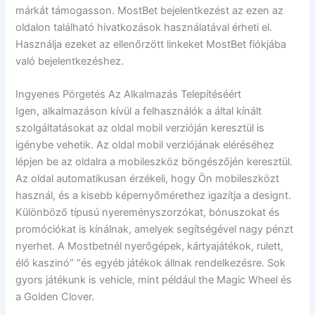
márkát támogasson. MostBet bejelentkezést az ezen az
oldalon található hivatkozások használatával érheti el.
Használja ezeket az ellenőrzött linkeket MostBet fiókjába
való bejelentkezéshez.
Ingyenes Pörgetés Az Alkalmazás Telepítéséért
Igen, alkalmazáson kívül a felhasználók a által kínált
szolgáltatásokat az oldal mobil verzióján keresztül is
igénybe vehetik. Az oldal mobil verziójának eléréséhez
lépjen be az oldalra a mobileszköz böngészőjén keresztül.
Az oldal automatikusan érzékeli, hogy Ön mobileszközt
használ, és a kisebb képernyőmérethez igazítja a designt.
Különböző típusú nyereményszorzókat, bónuszokat és
promóciókat is kínálnak, amelyek segítségével nagy pénzt
nyerhet. A Mostbetnél nyerőgépek, kártyajátékok, rulett,
élő kaszinó” “és egyéb játékok állnak rendelkezésre. Sok
gyors játékunk is vehicle, mint például the Magic Wheel és
a Golden Clover.