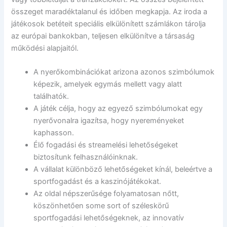
összeget maradéktalanul és időben megkapja. Az iroda a
játékosok betéteit speciális elkülönített számlákon tárolja
az európai bankokban, teljesen elkülönítve a társaság
működési alapjaitól.
A nyerőkombinációkat arizona azonos szimbólumok
képezik, amelyek egymás mellett vagy alatt
találhatók.
A játék célja, hogy az egyező szimbólumokat egy
nyerővonalra igazítsa, hogy nyereményeket
kaphasson.
Élő fogadási és streamelési lehetőségeket
biztosítunk felhasználóinknak.
A vállalat különböző lehetőségeket kínál, beleértve a
sportfogadást és a kaszinójátékokat.
Az oldal népszerűsége folyamatosan nőtt,
köszönhetően some sort of széleskörű
sportfogadási lehetőségeknek, az innovatív