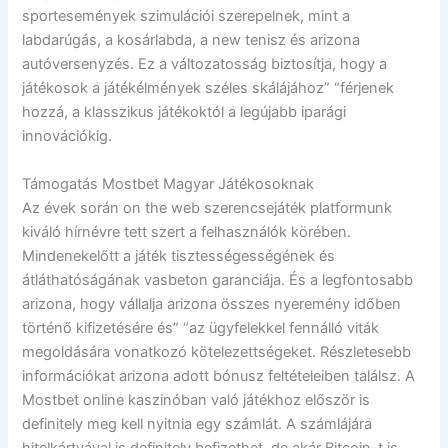
sportesemények szimulációi szerepelnek, mint a
labdarúgás, a kosárlabda, a new tenisz és arizona
autóversenyzés. Ez a változatosság biztosítja, hogy a
játékosok a játékélmények széles skálájához” “férjenek
hozzá, a klasszikus játékoktól a legújabb iparági
innovációkig.
Támogatás Mostbet Magyar Játékosoknak
Az évek során on the web szerencsejáték platformunk
kiváló hírnévre tett szert a felhasználók körében.
Mindenekelőtt a játék tisztességességének és
átláthatóságának vasbeton garanciája. És a legfontosabb
arizona, hogy vállalja arizona összes nyeremény időben
történő kifizetésére és” “az ügyfelekkel fennálló viták
megoldására vonatkozó kötelezettségeket. Részletesebb
információkat arizona adott bónusz feltételeiben találsz. A
Mostbet online kaszinóban való játékhoz először is
definitely meg kell nyitnia egy számlát. A számlájára
hitelkártyával is definitely befizethet, de akár Bitcoin-t is