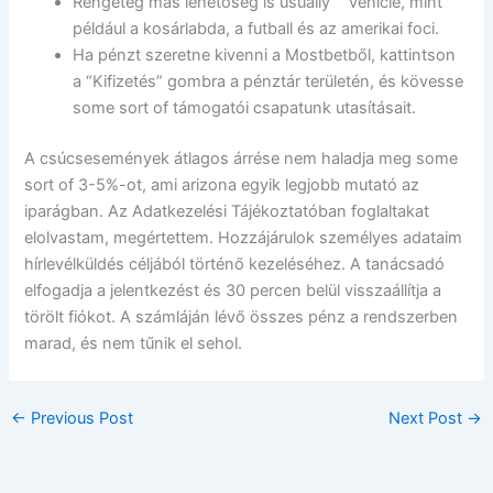
Rengeteg más lehetőség is usually” “vehicle, mint
például a kosárlabda, a futball és az amerikai foci.
Ha pénzt szeretne kivenni a Mostbetből, kattintson
a “Kifizetés” gombra a pénztár területén, és kövesse
some sort of támogatói csapatunk utasításait.
A csúcsesemények átlagos árrése nem haladja meg some
sort of 3-5%-ot, ami arizona egyik legjobb mutató az
iparágban. Az Adatkezelési Tájékoztatóban foglaltakat
elolvastam, megértettem. Hozzájárulok személyes adataim
hírlevélküldés céljából történő kezeléséhez. A tanácsadó
elfogadja a jelentkezést és 30 percen belül visszaállítja a
törölt fiókot. A számláján lévő összes pénz a rendszerben
marad, és nem tűnik el sehol.
←
Previous Post
Next Post
→