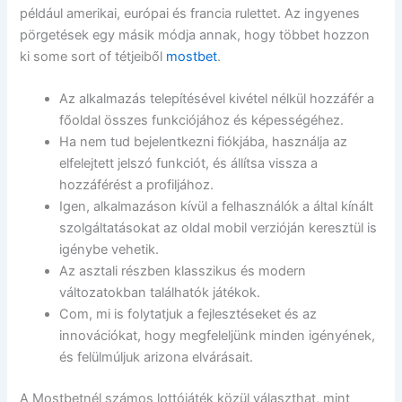
például amerikai, európai és francia rulettet. Az ingyenes
pörgetések egy másik módja annak, hogy többet hozzon
ki some sort of tétjeiből
mostbet
.
Az alkalmazás telepítésével kivétel nélkül hozzáfér a
főoldal összes funkciójához és képességéhez.
Ha nem tud bejelentkezni fiókjába, használja az
elfelejtett jelszó funkciót, és állítsa vissza a
hozzáférést a profiljához.
Igen, alkalmazáson kívül a felhasználók a által kínált
szolgáltatásokat az oldal mobil verzióján keresztül is
igénybe vehetik.
Az asztali részben klasszikus és modern
változatokban találhatók játékok.
Com, mi is folytatjuk a fejlesztéseket és az
innovációkat, hogy megfeleljünk minden igényének,
és felülmúljuk arizona elvárásait.
A Mostbetnél számos lottójáték közül választhat, mint