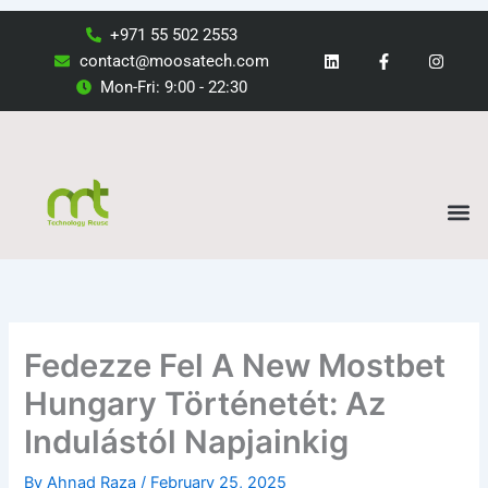
Skip
+971 55 502 2553
to
L
F
I
contact@moosatech.com
i
a
n
content
n
c
s
Mon-Fri: 9:00 - 22:30
k
e
t
e
b
a
d
o
g
i
o
r
n
k
a
M
-
m
f
Fedezze Fel A New Mostbet
Hungary Történetét: Az
Indulástól Napjainkig
By
Ahnad Raza
/
February 25, 2025