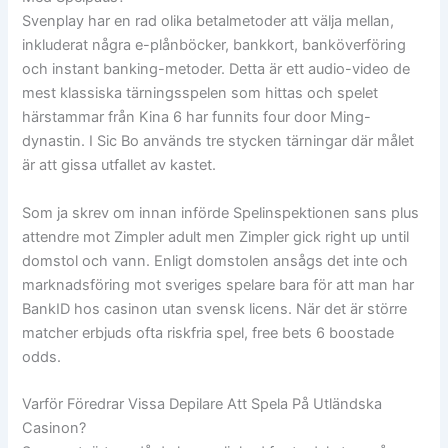
Svenplay har en rad olika betalmetoder att välja mellan,
inkluderat några e-plånböcker, bankkort, banköverföring
och instant banking-metoder. Detta är ett audio-video de
mest klassiska tärningsspelen som hittas och spelet
härstammar från Kina 6 har funnits four door Ming-
dynastin. I Sic Bo används tre stycken tärningar där målet
är att gissa utfallet av kastet.
Som ja skrev om innan införde Spelinspektionen sans plus
attendre mot Zimpler adult men Zimpler gick right up until
domstol och vann. Enligt domstolen ansågs det inte och
marknadsföring mot sveriges spelare bara för att man har
BankID hos casinon utan svensk licens. När det är större
matcher erbjuds ofta riskfria spel, free bets 6 boostade
odds.
Varför Föredrar Vissa Depilare Att Spela På Utländska
Casinon?