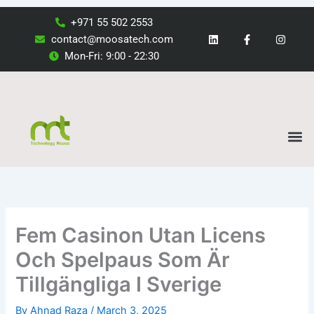
Skip
+971 55 502 2553
to
L
F
I
contact@moosatech.com
i
a
n
content
n
c
s
Mon-Fri: 9:00 - 22:30
k
e
t
e
b
a
d
o
g
i
o
r
n
k
a
M
-
m
f
Fem Casinon Utan Licens
Och Spelpaus Som Är
Tillgängliga I Sverige
By
Ahnad Raza
/
March 3, 2025