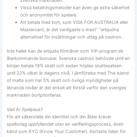
svenska marknaden.
Vissa betalningsmetoder kan även ge extra säkerhet
och anonymitet för spelare.
Att betala med kort, som VISA FOR AUSTRALIA eller
Mastercard, är det vanligaste o mest” “erbjudna
alternativet för insättningar och uttag på casinon.
Inte heller kan de erbjuda förmåner som VIP-program elr
återkommande bonusar. Svenska casinon behövde until en
början betala 18% skatt och sedan höjdes skattesatsen
until 22% vilket är dagens nivå. I jämförelse med The island
of malta som har 5% skatt och övriga myndigheter på
liknande nivåer är det enkelt att förstå varför den sveriges
marknaden bortprioriteras.
Vad Är Spelpaus?
För att säkerställa din identitet och din ålder kräver
spelbolag uppfyllandet utav en verifieringsprocess, även
känd som KYC (Know Your Customer). Kortaste tiden för