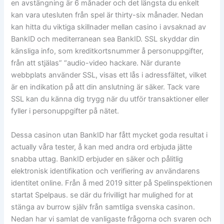
en avstängning är 6 månader och det längsta du enkelt
kan vara utesluten från spel är thirty-six månader. Nedan
kan hitta du viktiga skillnader mellan casino i avsaknad av
BankID och mediterranean sea BankID. SSL skyddar din
känsliga info, som kreditkortsnummer å personuppgifter,
från att stjälas” “audio-video hackare. När durante
webbplats använder SSL, visas ett lås i adressfältet, vilket
är en indikation på att din anslutning är säker. Tack vare
SSL kan du känna dig trygg när du utför transaktioner eller
fyller i personuppgifter på nätet.
Dessa casinon utan BankID har fått mycket goda resultat i
actually våra tester, å kan med andra ord erbjuda jätte
snabba uttag. BankID erbjuder en säker och pålitlig
elektronisk identifikation och verifiering av användarens
identitet online. Från å med 2019 sitter på Spelinspektionen
startat Spelpaus. se där du frivilligt har mulighed for at
stänga av burrow själv från samtliga svenska casinon.
Nedan har vi samlat de vanligaste frågorna och svaren och