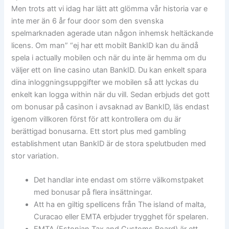
Men trots att vi idag har lätt att glömma vår historia var e
inte mer än 6 år four door som den svenska
spelmarknaden agerade utan någon inhemsk heltäckande
licens. Om man” “ej har ett mobilt BankID kan du ändå
spela i actually mobilen och när du inte är hemma om du
väljer ett on line casino utan BankID. Du kan enkelt spara
dina inloggningsuppgifter we mobilen så att lyckas du
enkelt kan logga within när du vill. Sedan erbjuds det gott
om bonusar på casinon i avsaknad av BankID, läs endast
igenom villkoren först för att kontrollera om du är
berättigad bonusarna. Ett stort plus med gambling
establishment utan BankID är de stora spelutbuden med
stor variation.
Det handlar inte endast om större välkomstpaket
med bonusar på flera insättningar.
Att ha en giltig spellicens från The island of malta,
Curacao eller EMTA erbjuder trygghet för spelaren.