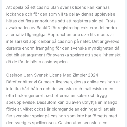
Att spela på ett casino utan svensk licens kan kännas
lockande och för den som vill ta del av denna upplevelse
hittas det flera annorlunda sätt att registrera sig på. Trots
avsaknaden av BankID för registrering existerar det andra
alternativ tillgängliga. Approachen one size fits mosts är
inte särskilt applicerbar på casinon på nätet. Det är givetvis
durante enorm framgång för den svenska myndigheten då
det blir ett argument för svenska spelare att spela inhemskt
då de får de bästa casinospelen.
Casinon Utan Svensk Licens Med Zimpler 2024
Därefter hittar vi Curacao-licensen, dessa online casinon är
inte lika hårt hållna och de svenska och maltesiska men
ofta brukar generellt sett offerera en säker och trygg
spelupplevelse. Dessutom kan du även utnyttja en mängd
fördelar, vilket också är bidragande anledningar till att allt
fler svenskar spelar på casinon som inte har försetts med
den sveriges spellicensen. Casino utan svensk licens