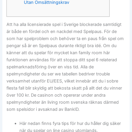
Utan Omsättningskrav
Att ha alla licensierade spel i Sverige blockerade samtidigt
är både en fördel och en nackdel med Spelpaus. För de
som har spelproblem och behöver ta en paus från spel om
pengar så är en Spelpaus durante riktigt bra idé. Om du
känner att du spelar för mycket kan family room här
funktionen användas för att stoppa ditt spel 6 relaterad
spelmarknadsföring över en viss tid. Alla de
spelmyndigheter du ser we tabellen bedriver trouble
verksamhet utanför EU/EES, vilket innebär att du i sobre
flesta fall blir skyldig att bekosta skatt på allt det du vinner
över 100 kr. De casinon och opererar under andra
spelmyndigheter än living room svenska räknas därmed
som spelsidor i avsaknad av BankID.
Här nedan finns fyra tips för hur du håller dig säker
när du spelar on line casino utomlands.