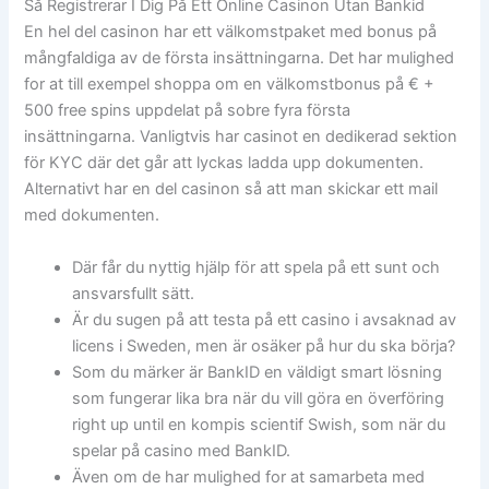
Så Registrerar I Dig På Ett Online Casinon Utan Bankid
En hel del casinon har ett välkomstpaket med bonus på
mångfaldiga av de första insättningarna. Det har mulighed
for at till exempel shoppa om en välkomstbonus på € +
500 free spins uppdelat på sobre fyra första
insättningarna. Vanligtvis har casinot en dedikerad sektion
för KYC där det går att lyckas ladda upp dokumenten.
Alternativt har en del casinon så att man skickar ett mail
med dokumenten.
Där får du nyttig hjälp för att spela på ett sunt och
ansvarsfullt sätt.
Är du sugen på att testa på ett casino i avsaknad av
licens i Sweden, men är osäker på hur du ska börja?
Som du märker är BankID en väldigt smart lösning
som fungerar lika bra när du vill göra en överföring
right up until en kompis scientif Swish, som när du
spelar på casino med BankID.
Även om de har mulighed for at samarbeta med