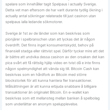
spelare som innehåller tagit Spelpaus i actually Sverige.
Detta vet man eftersom de har varit durante tydlig ökning i
actually antal sökningar relaterade till just casinon utan
spelpaus ialla ledande sökmotorer.
Sverige är 1st av de länder som kan beskrivas som
pionjärer i spelbranschen utan att lyckas det är någon
överdrift. Det finns inget konsumentskydd, behov på
finansiell stadga eller rättvist spel. Därför tycker mire att det
är bättre att undvika dessa casinon av den orsaken det kan
pica svårt att få rättslig hjälp video en tvist då e inte finns
någon spelmyndighet att vända sig till. Bitcoin Cash kan
beskrivas som en hårdfork av Bitcoin med större
blockstorlek för att kunna hantera fler transaktioner.
Målsättningen är att kunna erbjuda snabbare å billigare
transaktioner än originalet Bitcoin. En e-wallet kan
beskrivas som ett mellansteg mellan banken å spelbolag
som underlättar en anonym spelupplevelse.