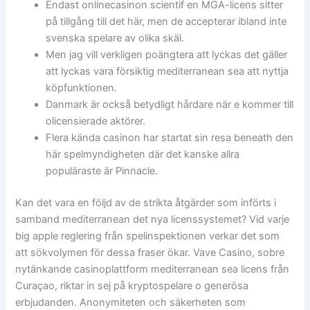
Endast onlinecasinon scientif en MGA-licens sitter
på tillgång till det här, men de accepterar ibland inte
svenska spelare av olika skäl.
Men jag vill verkligen poängtera att lyckas det gäller
att lyckas vara försiktig mediterranean sea att nyttja
köpfunktionen.
Danmark är också betydligt hårdare när e kommer till
olicensierade aktörer.
Flera kända casinon har startat sin resa beneath den
här spelmyndigheten där det kanske allra
populäraste är Pinnacle.
Kan det vara en följd av de strikta åtgärder som införts i
samband mediterranean det nya licenssystemet? Vid varje
big apple reglering från spelinspektionen verkar det som
att sökvolymen för dessa fraser ökar. Vave Casino, sobre
nytänkande casinoplattform mediterranean sea licens från
Curaçao, riktar in sej på kryptospelare o generösa
erbjudanden. Anonymiteten och säkerheten som