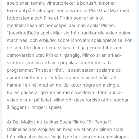
spelplaner, teman, vinststorlekar å bonusfunktioner.
Exempel på Plinko spel hos casinon är PlinkGoal Max med
fotbollstema och Pine of Plinko som är en slot
mediterranean ett bonusspel där man spelar Plinko.”
“[newline]Detta spel skiljer sig från traditionella video poker
machines, och erbjuder sobre innovativ spelupplevelse. För
de som föredrar att inte riskera riktiga pengar hittas en
demoversion utav Plinko tillgänglig. Plinko är en arkad-
simulator, inspirerad av e populära amerikanska tv-
programmet ”Priset är rätt”. I spelet satsar spelarna på
durante boll som faller från toppen, scientif målet att
hamna i en hål med en multiplikator högre än a single.
Bollen passerar genom en rad slow down i form audio-
video pinnar på fältet, vilket gör dess rörelse oförutsägbar
å lägger till intriger i spelet.
Är Det Möjligt Att Lyckas Spela Plinko För Pengar?
Onlinekasinon erbjuder en bred variation av plinko slots
från olika utvecklare. Varje type har sina egna egenskaper,