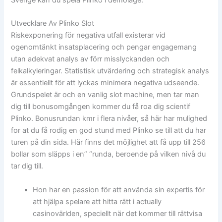
Sverige kan du spela Plinko i demoläge.
Utvecklare Av Plinko Slot
Riskexponering för negativa utfall existerar vid
ogenomtänkt insatsplacering och pengar engagemang
utan adekvat analys av förr misslyckanden och
felkalkyleringar. Statistisk utvärdering och strategisk analys
är essentiellt för att lyckas minimera negativa udseende.
Grundspelet är och en vanlig slot machine, men tar man
dig till bonusomgången kommer du få roa dig scientif
Plinko. Bonusrundan kmr i flera nivåer, så här har mulighed
for at du få rodig en god stund med Plinko se till att du har
turen på din sida. Här finns det möjlighet att få upp till 256
bollar som släpps i en” “runda, beroende på vilken nivå du
tar dig till.
Hon har en passion för att använda sin expertis för
att hjälpa spelare att hitta rätt i actually
casinovärlden, speciellt när det kommer till rättvisa