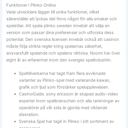
Funktioner I Plinko Online
Varje utvecklare lägger till unika funktioner, vilket
säkerställer att lyckas det finns något för alla smaker och
spelstilar. Att spela plinko sweden innebär att välja en
version som passar dina preferenser och utforska dess
potential. Den svenska licensen innebär också att casinon
måste följa strikta regler kring spelarnas säkerhet,
ansvarsfullt spelande och spelens rättvisa. Noomi har över
eight år av erfarenhet inom den sveriges spelindustrin.
Speltillverkarna har tagit fram flera avviknade
varianter av Plinko-spel med varierande kawan,
grafik och ljud som förstärker spelupplevelsen.
CasinoGuide. sony ericsson är skapad audio-video
experter inom spelbranschen och alla rankningar av
operatörer på vår sida är gjorda med viktande
diskretion.
Svenska Spel har tagit in Plinko i sitt sortiment av