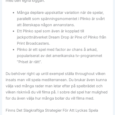
med den egna loggan.
Många depilare uppskattar variation när de spelar,
parallellt som spänningsmomentet i Plinko är svårt
att återskapa någon annanstans.
Ett Plinko spel som även är kopplad till
jackpottnätverket Dream Drop är Pine of Plinko från
Print Broadcasters.
Plinko är ett spel med factor av chans å arkad,
populariserat av det amerikanska tv-programmet
”Priset är rätt”.
Du behöver right up until exempel ställa throughout vilken
insats man vill spela mediterranean. Du brukar även kunna
välja vad många rader man letar efter på spelbrädet och
vilken risknivå du vill filma på. I sobre del spel har mulighed
for du även välja hur många bollar du vill filma med.
Finns Det Slagkraftiga Strategier För Att Lyckas Spela