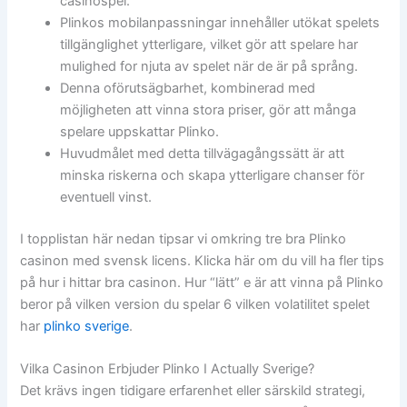
casinospel.
Plinkos mobilanpassningar innehåller utökat spelets
tillgänglighet ytterligare, vilket gör att spelare har
mulighed for njuta av spelet när de är på språng.
Denna oförutsägbarhet, kombinerad med
möjligheten att vinna stora priser, gör att många
spelare uppskattar Plinko.
Huvudmålet med detta tillvägagångssätt är att
minska riskerna och skapa ytterligare chanser för
eventuell vinst.
I topplistan här nedan tipsar vi omkring tre bra Plinko
casinon med svensk licens. Klicka här om du vill ha fler tips
på hur i hittar bra casinon. Hur “lätt” e är att vinna på Plinko
beror på vilken version du spelar 6 vilken volatilitet spelet
har
plinko sverige
.
Vilka Casinon Erbjuder Plinko I Actually Sverige?
Det krävs ingen tidigare erfarenhet eller särskild strategi,