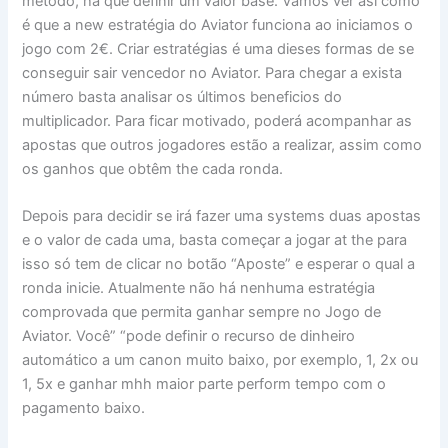
método, há que definir um valor base. Vamos ver asi como
é que a new estratégia do Aviator funciona ao iniciamos o
jogo com 2€. Criar estratégias é uma dieses formas de se
conseguir sair vencedor no Aviator. Para chegar a exista
número basta analisar os últimos beneficios do
multiplicador. Para ficar motivado, poderá acompanhar as
apostas que outros jogadores estão a realizar, assim como
os ganhos que obtêm the cada ronda.
Depois para decidir se irá fazer uma systems duas apostas
e o valor de cada uma, basta começar a jogar at the para
isso só tem de clicar no botão “Aposte” e esperar o qual a
ronda inicie. Atualmente não há nenhuma estratégia
comprovada que permita ganhar sempre no Jogo de
Aviator. Você” “pode definir o recurso de dinheiro
automático a um canon muito baixo, por exemplo, 1, 2x ou
1, 5x e ganhar mhh maior parte perform tempo com o
pagamento baixo.