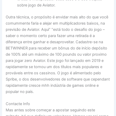
sobre jogo de Aviator.
Outra técnica, o propósito é envidar mais alto do que você
comummente faria e alejar em multiplicadores baixos, na
previsão de Aviator. Aqui” “está todo o desafio do jogo –
saber o momento certo para fazer uma retirada é a
diferença entre ganhar e desaproveitar. Cadastre-se na
BETWINNER para receber um bônus do de início depósito
de 100% até um máximo de 100 pounds ou valor proximo
para jogar zero Aviator. Este jogo foi lançado em 2019 e
rapidamente se tornou um dos títulos mais populares e
prováveis entre os cassinos. O jogo é alimentado pelo
Spribe, o dos desenvolvedores de software que cependant
rapidamente cresce mhh indústria de games online e
popular no país.
Contacte Info
Mas antes sobre começar a apostar seguindo este