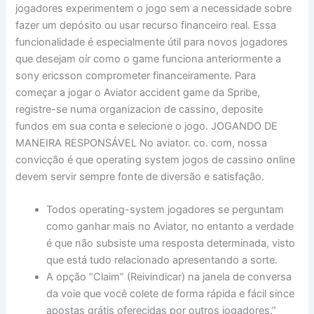
jogadores experimentem o jogo sem a necessidade sobre
fazer um depósito ou usar recurso financeiro real. Essa
funcionalidade é especialmente útil para novos jogadores
que desejam oír como o game funciona anteriormente a
sony ericsson comprometer financeiramente. Para
começar a jogar o Aviator accident game da Spribe,
registre-se numa organizacion de cassino, deposite
fundos em sua conta e selecione o jogo. JOGANDO DE
MANEIRA RESPONSÁVEL No aviator. co. com, nossa
convicção é que operating system jogos de cassino online
devem servir sempre fonte de diversão e satisfação.
Todos operating-system jogadores se perguntam
como ganhar mais no Aviator, no entanto a verdade
é que não subsiste uma resposta determinada, visto
que está tudo relacionado apresentando a sorte.
A opção “Claim” (Reivindicar) na janela de conversa
da voie que você colete de forma rápida e fácil since
apostas grátis oferecidas por outros jogadores.”