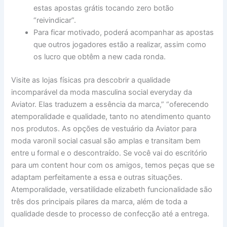
estas apostas grátis tocando zero botão
“reivindicar”.
Para ficar motivado, poderá acompanhar as apostas
que outros jogadores estão a realizar, assim como
os lucro que obtêm a new cada ronda.
Visite as lojas físicas pra descobrir a qualidade
incomparável da moda masculina social everyday da
Aviator. Elas traduzem a essência da marca,” “oferecendo
atemporalidade e qualidade, tanto no atendimento quanto
nos produtos. As opções de vestuário da Aviator para
moda varonil social casual são amplas e transitam bem
entre u formal e o descontraído. Se você vai do escritório
para um content hour com os amigos, temos peças que se
adaptam perfeitamente a essa e outras situações.
Atemporalidade, versatilidade elizabeth funcionalidade são
três dos principais pilares da marca, além de toda a
qualidade desde to processo de confecção até a entrega.