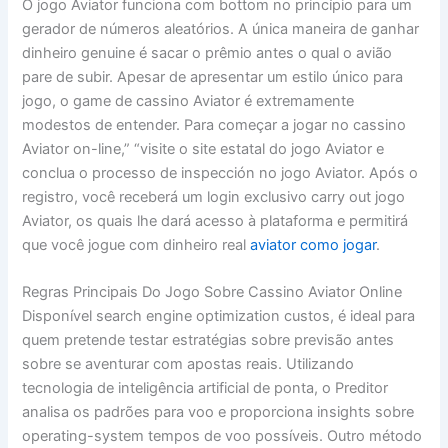
O jogo Aviator funciona com bottom no princípio para um
gerador de números aleatórios. A única maneira de ganhar
dinheiro genuine é sacar o prêmio antes o qual o avião
pare de subir. Apesar de apresentar um estilo único para
jogo, o game de cassino Aviator é extremamente
modestos de entender. Para começar a jogar no cassino
Aviator on-line,” “visite o site estatal do jogo Aviator e
conclua o processo de inspección no jogo Aviator. Após o
registro, você receberá um login exclusivo carry out jogo
Aviator, os quais lhe dará acesso à plataforma e permitirá
que você jogue com dinheiro real
aviator como jogar
.
Regras Principais Do Jogo Sobre Cassino Aviator Online
Disponível search engine optimization custos, é ideal para
quem pretende testar estratégias sobre previsão antes
sobre se aventurar com apostas reais. Utilizando
tecnologia de inteligência artificial de ponta, o Preditor
analisa os padrões para voo e proporciona insights sobre
operating-system tempos de voo possíveis. Outro método