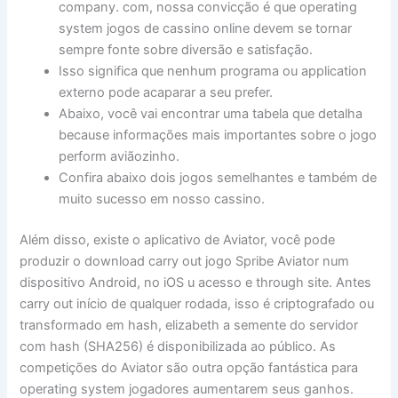
company. com, nossa convicção é que operating
system jogos de cassino online devem se tornar
sempre fonte sobre diversão e satisfação.
Isso significa que nenhum programa ou application
externo pode acaparar a seu prefer.
Abaixo, você vai encontrar uma tabela que detalha
because informações mais importantes sobre o jogo
perform aviãozinho.
Confira abaixo dois jogos semelhantes e também de
muito sucesso em nosso cassino.
Além disso, existe o aplicativo de Aviator, você pode
produzir o download carry out jogo Spribe Aviator num
dispositivo Android, no iOS u acesso e through site. Antes
carry out início de qualquer rodada, isso é criptografado ou
transformado em hash, elizabeth a semente do servidor
com hash (SHA256) é disponibilizada ao público. As
competições do Aviator são outra opção fantástica para
operating system jogadores aumentarem seus ganhos.