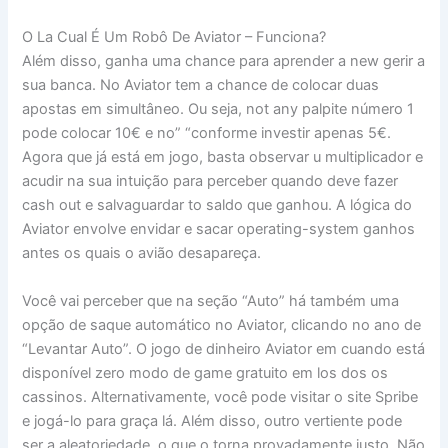
O La Cual É Um Robô De Aviator – Funciona?
Além disso, ganha uma chance para aprender a new gerir a
sua banca. No Aviator tem a chance de colocar duas
apostas em simultâneo. Ou seja, not any palpite número 1
pode colocar 10€ e no” “conforme investir apenas 5€.
Agora que já está em jogo, basta observar u multiplicador e
acudir na sua intuição para perceber quando deve fazer
cash out e salvaguardar to saldo que ganhou. A lógica do
Aviator envolve envidar e sacar operating-system ganhos
antes os quais o avião desapareça.
Você vai perceber que na seção “Auto” há também uma
opção de saque automático no Aviator, clicando no ano de
“Levantar Auto”. O jogo de dinheiro Aviator em cuando está
disponível zero modo de game gratuito em los dos os
cassinos. Alternativamente, você pode visitar o site Spribe
e jogá-lo para graça lá. Além disso, outro vertiente pode
ser a aleatoriedade, o que o torna provadamente justo. Não