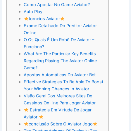
Como Apostar No Game Aviator?
Auto Play
torneios Aviator
Exame Detalhado Do Preditor Aviator
Online
O Os Quais É Um Robô De Aviator –
Funciona?
What Are The Particular Key Benefits
Regarding Playing The Aviator Online
Game?
Apostas Automáticas Do Aviator Bet
Effective Strategies To Be Able To Boost
Your Winning Chances In Aviator
Visão Geral Dos Melhores Sites De
Cassinos On-line Para Jogar Aviator
Estrategia Em Virtude De Jogar
Aviator
conclusão Sobre O Aviator Jogo
The Trustworthiness Of Typically The