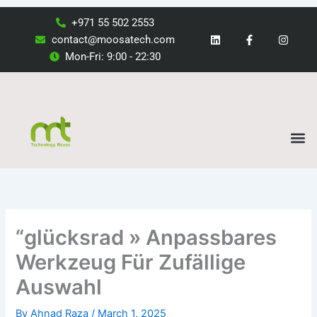
Skip
+971 55 502 2553
to
L
F
I
contact@moosatech.com
i
a
n
content
n
c
s
Mon-Fri: 9:00 - 22:30
k
e
t
e
b
a
d
o
g
i
o
r
n
k
a
M
-
m
f
“glücksrad » Anpassbares
Werkzeug Für Zufällige
Auswahl
By
Ahnad Raza
/
March 1, 2025