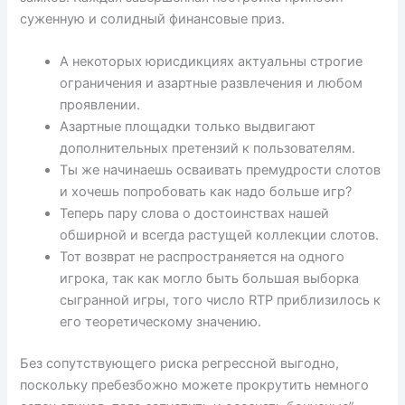
суженную и солидный финансовые приз.
А некоторых юрисдикциях актуальны строгие
ограничения и азартные развлечения и любом
проявлении.
Азартные площадки только выдвигают
дополнительных претензий к пользователям.
Ты же начинаешь осваивать премудрости слотов
и хочешь попробовать как надо больше игр?
Теперь пару слова о достоинствах нашей
обширной и всегда растущей коллекции слотов.
Тот возврат не распространяется на одного
игрока, так как могло быть большая выборка
сыгранной игры, того число RTP приблизилось к
его теоретическому значению.
Без сопутствующего риска регрессной выгодно,
поскольку пребезбожно можете прокрутить немного