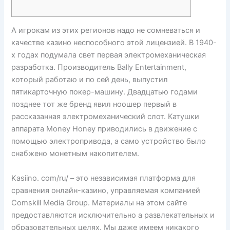
А игрокам из этих регионов надо не сомневаться и
качестве казино неспособного этой лицензией. В 1940-
х годах подумала свет первая электромеханическая
разработка. Производитель Bally Entertainment,
который работаю и по сей день, выпустил
пятикарточную покер-машину. Двадцатью годами
позднее тот же бренд явил ноошер первый в
рассказанная электромеханический слот. Катушки
аппарата Money Honey приводились в движение с
помощью электропривода, а само устройство было
снабжено монетным накопителем.
Kasiino. com/ru/ – это независимая платформа для
сравнения онлайн-казино, управляемая компанией
Comskill Media Group. Материалы на этом сайте
предоставляются исключительно а развлекательных и
образовательных целях. Мы даже имеем никакого