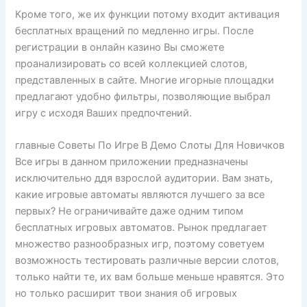
Кроме того, же их функции потому входит активация
бесплатных вращений по медленно игры. После
регистрации в онлайн казино Вы сможете
проанализировать со всей коллекцией слотов,
представленных в сайте. Многие игорные площадки
предлагают удобно фильтры, позволяющие выбрал
игру с исходя Ваших предпочтений.
главные Советы По Игре В Демо Слоты Для Новичков
Все игры в данном приложении предназначены
исключительно ддя взрослой аудитории. Вам знать,
какие игровые автоматы являются лучшего за все
первых? Не ограничивайте даже одним типом
бесплатных игровых автоматов. Рынок предлагает
множество разнообразных игр, поэтому советуем
возможность тестировать различные версии слотов,
только найти те, их вам больше меньше нравятся. Это
но только расширит твои знания об игровых