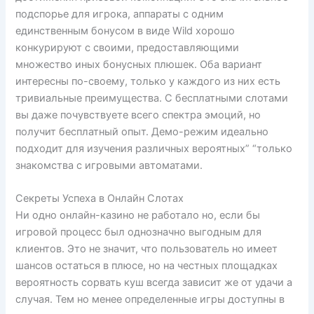
подспорье для игрока, аппараты с одним
единственным бонусом в виде Wild хорошо
конкурируют с своими, предоставляющими
множество иных бонусных плюшек. Оба вариант
интересны по-своему, только у каждого из них есть
тривиальные преимущества. С бесплатными слотами
вы даже почувствуете всего спектра эмоций, но
получит бесплатный опыт. Демо-режим идеально
подходит для изучения различных вероятных” “только
знакомства с игровыми автоматами.
Секреты Успеха в Онлайн Слотах
Ни одно онлайн-казино не работало но, если бы
игровой процесс был однозначно выгодным для
клиентов. Это не значит, что пользователь но имеет
шансов остаться в плюсе, но на честных площадках
вероятность сорвать куш всегда зависит же от удачи а
случая. Тем но менее определенные игры доступны в