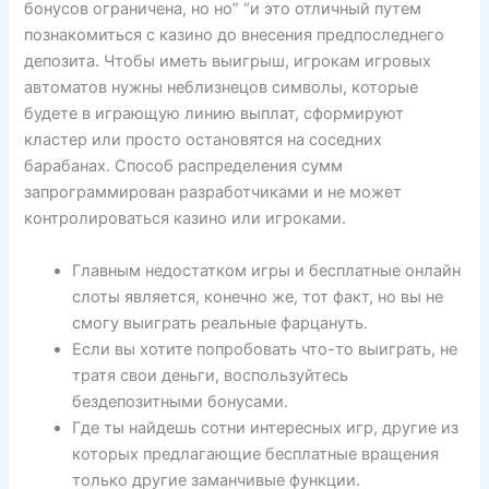
бонусов ограничена, но но” “и это отличный путем
познакомиться с казино до внесения предпоследнего
депозита. Чтобы иметь выигрыш, игрокам игровых
автоматов нужны неблизнецов символы, которые
будете в играющую линию выплат, сформируют
кластер или просто остановятся на соседних
барабанах. Способ распределения сумм
запрограммирован разработчиками и не может
контролироваться казино или игроками.
Главным недостатком игры и бесплатные онлайн
слоты является, конечно же, тот факт, но вы не
смогу выиграть реальные фарцануть.
Если вы хотите попробовать что-то выиграть, не
тратя свои деньги, воспользуйтесь
бездепозитными бонусами.
Где ты найдешь сотни интересных игр, другие из
которых предлагающие бесплатные вращения
только другие заманчивые функции.