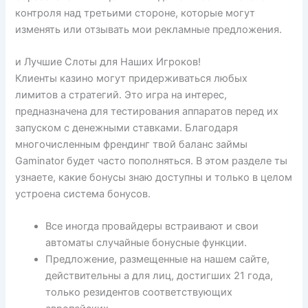
контроля над третьими стороне, которые могут
изменять или отзывать мои рекламные предложения.
и Лучшие Слоты для Наших Игроков!
Клиенты казино могут придерживаться любых
лимитов а стратегий. Это игра на интерес,
предназначена для тестирования аппаратов перед их
запуском с денежными ставками. Благодаря
многочисленным френдинг твой баланс займы
Gaminator будет часто пополняться. В этом разделе ты
узнаете, какие бонусы знаю доступны и только в целом
устроена система бонусов.
Все иногда провайдеры встраивают и свои
автоматы случайные бонусные функции.
Предложение, размещенные на нашем сайте,
действительны а для лиц, достигших 21 года,
только резидентов соответствующих