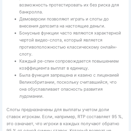
возможность протестировать их без риска для
банкролла.
Демоверсии позволяют играть и слоты до
внесения депозита на настоящие деньги.
Бонусные функции часто являются характерной
чертой видео-слота, который является
противоположностью классическому онлайн-
слоту.
Каждый ре-спин сопровождается повышением
коэффициента выплат в единицу.
Была функция запрещена и казино с лицензией
Великобритании, поскольку считавшийся, что
она обуславливает опасность развития
лудомании.
Слоты предназначены для выплаты учетом доли
ставок игрокам. Если, например, RTP составляет 95 %,
это означает, что игроки в каждых получают обратно
95 % от одной суммы ставок. Который возврат не