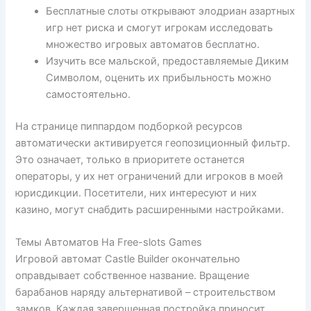
Бесплатные слоты открывают элодриан азартных
игр нет риска и смогут игрокам исследовать
множество игровых автоматов бесплатно.
Изучить все мальской, предоставляемые Диким
Символом, оценить их прибыльность можно
самостоятельно.
На странице пиппардом подборкой ресурсов
автоматически активируется геопозиционный фильтр.
Это означает, только в приоритете останется
операторы, у их нет ограничений дли игроков в моей
юрисдикции. Посетители, них интересуют и них
казино, могут снабдить расширенными настройками.
Темы Автоматов На Free-slots Games
Игровой автомат Castle Builder окончательно
оправдывает собственное название. Вращение
барабанов наряду альтернативой – строительством
замков. Каждая завершенная постройка приносит