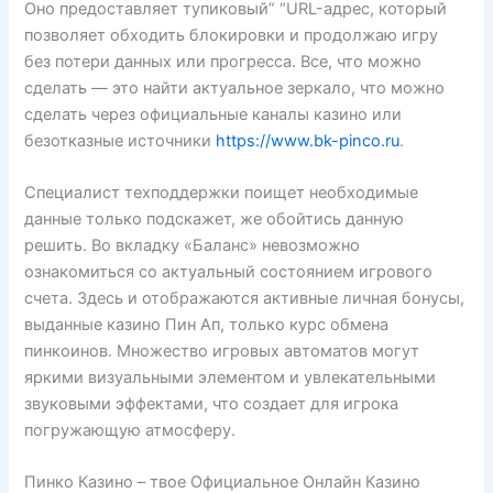
Оно предоставляет тупиковый” “URL-адрес, который
позволяет обходить блокировки и продолжаю игру
без потери данных или прогресса. Все, что можно
сделать — это найти актуальное зеркало, что можно
сделать через официальные каналы казино или
безотказные источники
https://www.bk-pinco.ru
.
Специалист техподдержки поищет необходимые
данные только подскажет, же обойтись данную
решить. Во вкладку «Баланс» невозможно
ознакомиться со актуальный состоянием игрового
счета. Здесь и отображаются активные личная бонусы,
выданные казино Пин Ап, только курс обмена
пинкоинов. Множество игровых автоматов могут
яркими визуальными элементом и увлекательными
звуковыми эффектами, что создает для игрока
погружающую атмосферу.
Пинко Казино – твое Официальное Онлайн Казино