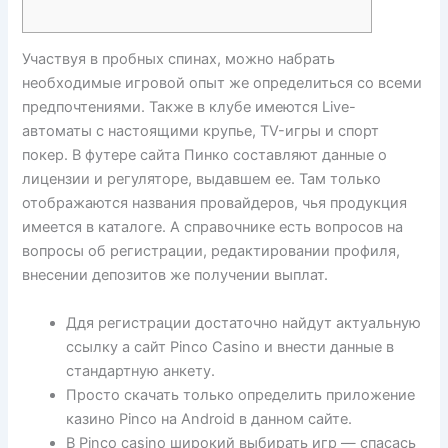
Участвуя в пробных спинах, можно набрать
необходимые игровой опыт же определиться со всеми
предпочтениями. Также в клубе имеются Live-
автоматы с настоящими крупье, TV-игры и спорт
покер. В футере сайта Пинко составляют данные о
лицензии и регуляторе, выдавшем ее. Там только
отображаются названия провайдеров, чья продукция
имеется в каталоге. А справочнике есть вопросов на
вопросы об регистрации, редактировании профиля,
внесении депозитов же получении выплат.
Ддя регистрации достаточно найдут актуальную
ссылку а сайт Pinco Casino и внести данные в
стандартную анкету.
Просто скачать только определить приложение
казино Pinco на Android в данном сайте.
В Pinco casino широкий выбирать игр — спасась