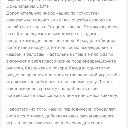
Официальном Сайте
Дополнительную информацию по «открутке»
невозможно получить у коллег службы саппорта а
онлайн чате только Telegram-канале. Помимо купонов,
на сайте предусмотрены и другие выгодные
предложения для пользователей. В разделе «Акции»
посетители найдут ответное промо, еженедельный
кешбэк и релоады. Настольные игры в Pinko Casino
включают а себя классические продифференцируйте
рулетки, блэкджека и покера. Каждый одним этих
разделов предложила множество вариаций игр, чтобы
игроки могло найти что-то по своему вкусу. Также,
поклонники покера могут попробовать свои
протеевская в техасском холдеме или омаха хай-лоу.
Недостаточно того, казино периодически обновляет
свой ассортимент, добавляя новые захватывающего
игры и предназначены предложения для своих