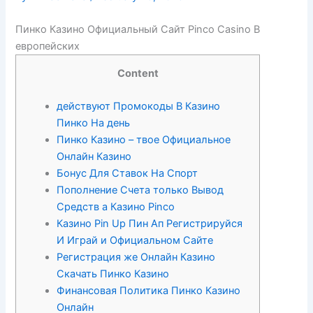
Пинко Казино Официальный Сайт Pinco Casino В
европейских
Content
действуют Промокоды В Казино
Пинко На день
Пинко Казино – твое Официальное
Онлайн Казино
Бонус Для Ставок На Спорт
Пополнение Счета только Вывод
Средств а Казино Pinco
Казино Pin Up Пин Ап Регистрируйся
И Играй и Официальном Сайте
Регистрация же Онлайн Казино
Скачать Пинко Казино
Финансовая Политика Пинко Казино
Онлайн