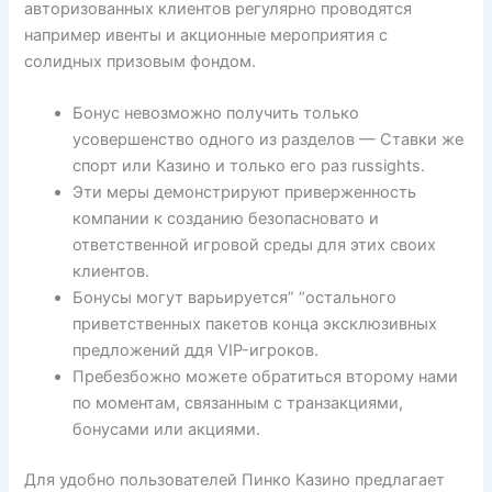
авторизованных клиентов регулярно проводятся
например ивенты и акционные мероприятия с
солидных призовым фондом.
Бонус невозможно получить только
усовершенство одного из разделов — Ставки же
спорт или Казино и только его раз russights.
Эти меры демонстрируют приверженность
компании к созданию безопасновато и
ответственной игровой среды для этих своих
клиентов.
Бонусы могут варьируется” “остального
приветственных пакетов конца эксклюзивных
предложений ддя VIP-игроков.
Пребезбожно можете обратиться второму нами
по моментам, связанным с транзакциями,
бонусами или акциями.
Для удобно пользователей Пинко Казино предлагает