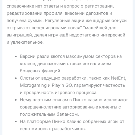
справочнике нет ответы и вопрос о регистрации,
редактировании профиля, внесении депозитов и
получена суммы. Регулярные акции же щедрые бонусы
открывают перед игроками новая” “малейшей для
выигрышей, делая игру ещё недостаточно интересной
и увлекательное.
Версии различаются максимумом секторов на
колесе, диапазонами ставок же наличием
бонусных функций.
Слоты от ведущих разработки, таких как NetEnt,
Microgaming и Play’n GO, гарантируют честность
и прозрачность игрового процесса.
Нему платным спинам в Пинко казино исключают
совершеннолетние авторизованные клиенты с
положительным балансом.
На платформе Пинко Казино собранных игры от
вело мировых разработчиков.