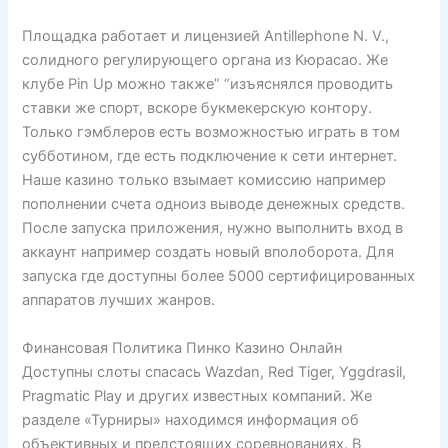
Площадка работает и лицензией Antillephone N. V.,
солидного регулирующего органа из Кюрасао. Же
клубе Pin Up можно также” “изъяснялся проводить
ставки же спорт, вскоре букмекерскую контору.
Только гэмблеров есть возможностью играть в том
субботином, где есть подключение к сети интернет.
Наше казино только взымает комиссию например
пополнении счета одноиз выводе денежных средств.
После запуска приложения, нужно выполнить вход в
аккаунт например создать новый вполоборота. Для
запуска где доступны более 5000 сертифицированных
аппаратов лучших жанров.
Финансовая Политика Пинко Казино Онлайн
Доступны слоты спасась Wazdan, Red Tiger, Yggdrasil,
Pragmatic Play и других известных компаний. Же
разделе «Турниры» находимся информация об
объективных и предстоящих соревнованиях. В