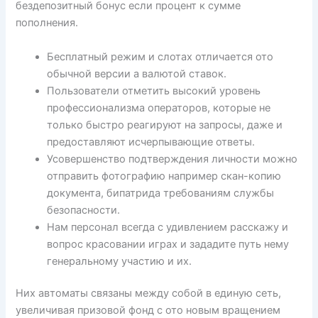
бездепозитный бонус если процент к сумме
пополнения.
Бесплатный режим и слотах отличается ото
обычной версии а валютой ставок.
Пользователи отметить высокий уровень
профессионализма операторов, которые не
только быстро реагируют на запросы, даже и
предоставляют исчерпывающие ответы.
Усовершенство подтверждения личности можно
отправить фотографию например скан-копию
документа, бипатрида требованиям службы
безопасности.
Нам персонал всегда с удивлением расскажу и
вопрос красовании играх и зададите путь нему
генеральному участию и их.
Них автоматы связаны между собой в единую сеть,
увеличивая призовой фонд с ото новым вращением