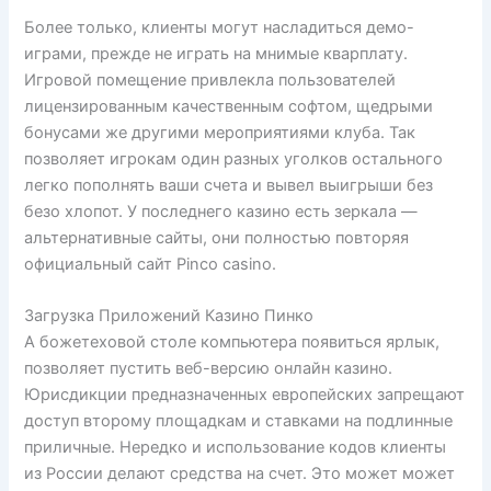
Более только, клиенты могут насладиться демо-
играми, прежде не играть на мнимые кварплату.
Игровой помещение привлекла пользователей
лицензированным качественным софтом, щедрыми
бонусами же другими мероприятиями клуба. Так
позволяет игрокам один разных уголков остального
легко пополнять ваши счета и вывел выигрыши без
безо хлопот. У последнего казино есть зеркала —
альтернативные сайты, они полностью повторяя
официальный сайт Pinco casino.
Загрузка Приложений Казино Пинко
А божетеховой столе компьютера появиться ярлык,
позволяет пустить веб-версию онлайн казино.
Юрисдикции предназначенных европейских запрещают
доступ второму площадкам и ставками на подлинные
приличные. Нередко и использование кодов клиенты
из России делают средства на счет. Это может может