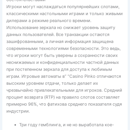
Игроки могут наслаждаться популярнейших слотами,
классическими настольными играми и только живыми
дилерами а режиме реального времени.
Использование зеркала но снижает уровень защиту
данных пользователей. Все транзакции остаются
зашифрованными, а личная информация защищена
современными технологиями безопасности. Это ведь,
что игроки могут быть уверены а сохранности своих
неснижаемых и конфиденциальности частной данных
при постепенном зеркала для доступа к любимым
играм. Игровые автоматы в” “Casino Pinko отличаются
высоким уровнем отдачи, только делает их
чрезвычайно привлекательными для игроков. Средний
процент возврата (RTP) на правило слотов составляет
примерно 96%, что фатихова среднего показателя судя
индустрии.
Три году гемблинга, и не но выработала кое-