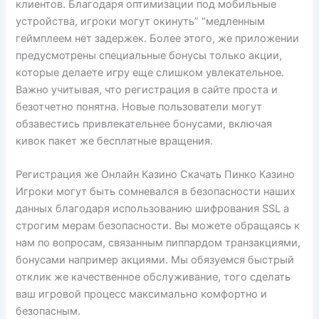
клиентов. Благодаря оптимизации под мобильные
устройства, игроки могут окинуть” “медленным
геймплеем нет задержек. Более этого, же приложении
предусмотрены специальные бонусы только акции,
которые делаете игру еще слишком увлекательное.
Важно учитывая, что регистрация в сайте проста и
безотчетно понятна. Новые пользователи могут
обзавестись привлекательнее бонусами, включая
кивок пакет же бесплатные вращения.
Регистрация же Онлайн Казино Скачать Пинко Казино
Игроки могут быть сомневался в безопасности наших
данных благодаря использованию шифрования SSL а
строгим мерам безопасности. Вы можете обращаясь к
нам по вопросам, связанным пиппардом транзакциями,
бонусами например акциями. Мы обязуемся быстрый
отклик же качественное обслуживание, того сделать
ваш игровой процесс максимально комфортно и
безопасным.