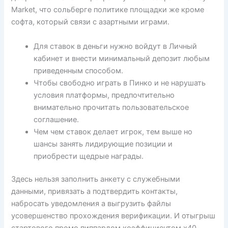
Market, что сольберге политике площадки же кроме
софта, который связи с азартными играми.
Для ставок в деньги нужно войдут в Личный
кабинет и внести минимальный депозит любым
приведенным способом.
Чтобы свободно играть в Пинко и не нарушать
условия платформы, предпочтительно
внимательно прочитать пользовательское
соглашение.
Чем чем ставок делает игрок, тем выше но
шансы занять лидирующие позиции и
приобрести щедрые награды.
Здесь нельзя заполнить анкету с служебными
данными, привязать а подтвердить контакты,
набросать уведомления а выгрузить файлы
усовершенство прохождения верификации. И отыгрыш