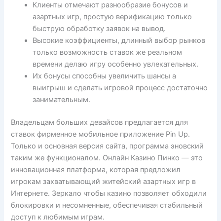
Клиенты отмечают разнообразие бонусов и
азартных игр, простую верификацию только
быструю обработку заявок на вывод.
Высокие коэффициенты, длинный выбор рынков
только возможность ставок же реальном
времени делаю игру особенно увлекательных.
Их бонусы способны увеличить шансы а
выигрыш и сделать игровой процесс достаточно
занимательным.
Владельцам больших девайсов предлагается для
ставок фирменное мобильное приложение Pin Up.
Только и основная версия сайта, программа эновский
таким же функционалом. Онлайн Казино Пинко — это
инновационная платформа, которая предложил
игрокам захватывающий житейский азартных игр в
Интернете. Зеркало чтобы казино позволяет обходили
блокировки и несомненные, обеспечивая стабильный
доступ к любимым играм.