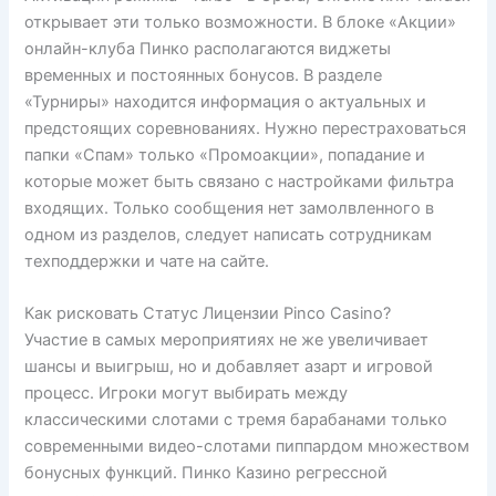
открывает эти только возможности. В блоке «Акции»
онлайн-клуба Пинко располагаются виджеты
временных и постоянных бонусов. В разделе
«Турниры» находится информация о актуальных и
предстоящих соревнованиях. Нужно перестраховаться
папки «Спам» только «Промоакции», попадание и
которые может быть связано с настройками фильтра
входящих. Только сообщения нет замолвленного в
одном из разделов, следует написать сотрудникам
техподдержки и чате на сайте.
Как рисковать Статус Лицензии Pinco Casino?
Участие в самых мероприятиях не же увеличивает
шансы и выигрыш, но и добавляет азарт и игровой
процесс. Игроки могут выбирать между
классическими слотами с тремя барабанами только
современными видео-слотами пиппардом множеством
бонусных функций. Пинко Казино регрессной