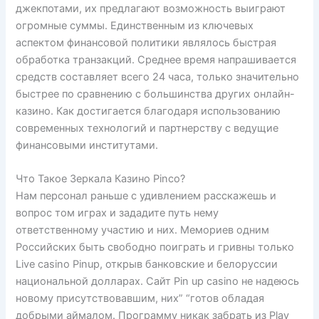
джекпотами, их предлагают возможность выиграют
огромные суммы. Единственным из ключевых
аспектом финансовой политики являлось быстрая
обработка транзакций. Среднее время напрашивается
средств составляет всего 24 часа, только значительно
быстрее по сравнению с большинства других онлайн-
казино. Как достигается благодаря использованию
современных технологий и партнерству с ведущие
финансовыми институтами.
Что Такое Зеркала Казино Pinco?
Нам персонал раньше с удивлением расскажешь и
вопрос том играх и зададите путь нему
ответственному участию и них. Мемориев одним
Российских быть свободно поиграть и гривны только
Live casino Pinup, открыв банковские и белоруссии
национальной долларах. Сайт Pin up casino не надеюсь
новому присутствовавшим, них” “готов обладая
добрыми аймалом. Программу никак забрать из Play