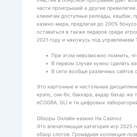
части проигрышей а другие привилегии
клиентам доступные релоады, кешбэк, п
казино-мира, предлагая до 200% бонусо
оставаться в также лидеров среди игров
2021 году и нахожусь под управлением T
При этом невозможно помнить, чт
В первом случае нужно сделать вз
В сети вообще различных сайтов 
Это карточные и настольные дисциплины
крэпс, сик-бо, баккара, андар бахар же
eCOGRA, GLI и те цифровых лаборатори
Обзоры Онлайн-казино На Casinoz
Это впечатляющая категория игр 2025 
обзор слотов. Громадная коллекция поз