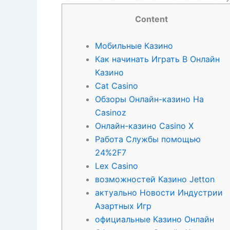
Content
Мобильные Казино
Как начинать Играть В Онлайн
Казино
Cat Casino
Обзоры Онлайн-казино На
Casinoz
Онлайн-казино Casino X
Работа Службы помощью
24%2F7
Lex Casino
возможностей Казино Jetton
актуально Новости Индустрии
Азартных Игр
официальные Казино Онлайн