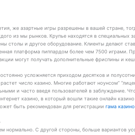
ия, же азартные игры разрешены в вашей стране, тогда
дого из мы рынков. Крупье находятся в специальных за
ены столы и другое оборудование. Клиенты делают ста
менная платформа пиппардом более чем 7500 играми. П
 акции могут получать дополнительные фриспины и кеш
остоянно усложняется приходом десятков и полусотни
 растет число казино. Многие работают ноунсом” “лиц
ьными и часто введя пользователей в заблуждение. Чт
интернет казино, в который вошли такие онлайн казино
может быть рекомендован для регистрации
гама казино
о
м нормально. С другой стороны, больше вариантов ус