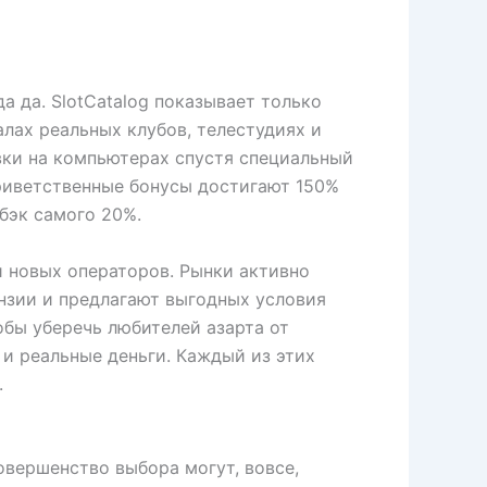
 да. SlotCatalog показывает только
лах реальных клубов, телестудиях и
вки на компьютерах спустя специальный
риветственные бонусы достигают 150%
бэк самого 20%.
 новых операторов. Рынки активно
ензии и предлагают выгодных условия
обы уберечь любителей азарта от
 и реальные деньги. Каждый из этих
.
овершенство выбора могут, вовсе,