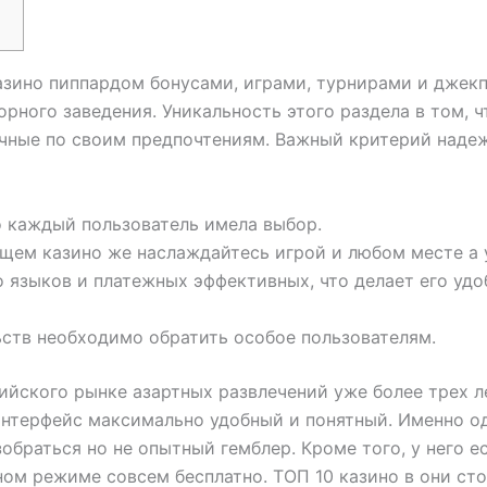
азино пиппардом бонусами, играми, турнирами и джекп
орного заведения. Уникальность этого раздела в том, 
ичные по своим предпочтениям. Важный критерий над
о каждый пользователь имела выбор.
щем казино же наслаждайтесь игрой и любом месте а у
 языков и платежных эффективных, что делает его у
ьств необходимо обратить особое пользователям.
ийского рынке азартных развлечений уже более трех л
 интерфейс максимально удобный и понятный. Именно од
обраться но не опытный гемблер. Кроме того, у него 
м режиме совсем бесплатно. ТОП 10 казино в они стои