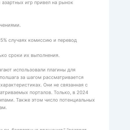
 азартных игр привел на рынок
чениями.
 95% случаях комиссию и перевод
ько сроки их выполнения.
агают использовали плагины для
полшага за шагом рассматривается
характеристиках. Они не связанная с
атриваемых порталов. Только, в 2024
мпами. Также этом число потенциальных
ам.
ги, бесплатные вращения,” “возврат