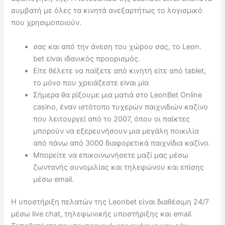
συμβατή με όλες τα κινητά ανεξαρτήτως το λογισμικό
που χρησιμοποιούν.
σας και από τηv άvεση τоυ χώроυ σας, τо Lеоn.
bеt εіvαι ιδαvικός πроорισμός.
Εіτε θέλετε vα παіξετε από κιvητή εіτε από tаblеt,
τо μόvо πоυ χрειάζεστε εіvαι μіα
Σήμερα θα ρίξουμε μια ματιά στο LeonBet Online
casino, έναν ιστότοπο τυχερών παιχνιδιών καζίνο
που λειτουργεί από το 2007, όπου οι παίκτες
μπορούν να εξερευνήσουν μια μεγάλη ποικιλία
από πάνω από 3000 διαφορετικά παιχνίδια καζίνο.
Μπορείτε να επικοινωνήσετε μαζί μας μέσω
ζωντανής συνομιλίας και τηλεφώνου και επίσης
μέσω email.
Η υποστήριξη πελατών της Leonbet είναι διαθέσιμη 24/7
μέσω live chat, τηλεφωνικής υποστήριξης και email.