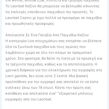
the winner, Μπλάκτζακ, Ρουλέτα και Γρήγορα παιχνίδια.
Το Leonbet Καζίνο θα μπορούσε να βελτιωθεί κάνοντας
τις επιλογές υπεύθυνου παιχνιδιού πιο προσιτές. Το
Leonbet Casino gr έχει πολλά να προσφέρει σε παιχνίδια
και προωθητικές προσφορές.
Απολαύστε Σε Ένα Γαλαξία Από Παιχνίδια Καζίνο
H κατηγορία Live στοιχημάτων σας επιτρέπει να βλέπετε
όλα τα ζωντανά παιχνίδια και τους αγώνες που
λαμβάνουν χώρα σε όλο τον κόσμο σε πραγματικό
χρόνο. Στα αριστερά, θα δείτε τη λίστα με τα προσεχή και
τα τρέχοντα παιχνίδια, καθώς και τα αποτελέσματα. Η
χρονική διάρκεια για την ολοκλήρωση της εγγραφής στη
Leon gamble, δεν είναι ούτε 2 λεπτά. Μια βασική
προϋπόθεση για την εγγραφή σας αποτελεί το να είστε
ενήλικες (άνω των 18 ετων). Κάντε την πρώτη σας
κατάθεση και απολαύστε ένα” “εξαιρετικό μπόνους
εγγραφής από την Leonbet.