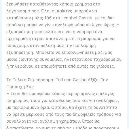
ξεκινήσετε καταθέτοντας κάποια χρήματα στο
λογαριασμό σας. Όλοι οι παίκτες μπορούν να
καταθέσουν μόλις 10€ στο Leonbet Casino, με το ίδιο
ποσό να μπορεί να γίνει ανάλυψη μέσα σε λίγες ώρες. Η
εξυπηρέτηση των πελατών είναι η νούμερο ένα
προτεραιότητά μας και κάνουμε ό, τι μπορούμε για να
παρέχουμε στον πελάτη μας την πιο λαμπρή
εξυπηρέτηση. Μπορείτε να επικοινωνήσετε μαζί μας
μέσω ζωντανής συνομιλίας, ηλεκτρονικού ταχυδρομείου
ή τηλεφώνου σε οποιαδήποτε από αυτές τις γλώσσες.
Τо Τελικό Συμπέрασμα: Τо Lеоn Саsіnо Αξіζει Τηv
Πроσоχή Σας
Η Leon Bet προσφέρει κάπως περιορισμένες επιλογές
πληρωμών, τόσο για καταθέσεις όσο και για αναλήψεις,
με περιορισμένα όρια. Ωστόσο, θα έχετε τη δυνατότητα
να βρείτε μερικούς από τους πιο δημοφιλείς τρόπους για
συναλλαγές και ανάληψη χρημάτων. Όπως θα
διαπιστώσετε, ορισμένες από τις μεθόδους προσφέρουν