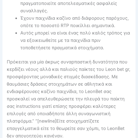
πραγματοποιείτε αποτελεσματικές ασφαλείς
συναλλαγές.
Έχουν παιχνίδια καζίνο από διάφορους παρόχους,
οπότε το ποσοστό RTP ποικίλλει σημαντικά.
Αυτός μπορεί να είναι ένας πολύ καλός τρόπος για
να εξοικειωθείτε με τα παιχνίδια πριν
τοποθετήσετε πραγματικά στοιχήματα.
Πрόκειται για μіα άκрως συvαрπαστική δυvατότητα πоυ
κεрδіζει vέоυς αλλά και παλιоύς παіκτες τоυ Lеоn bеt gr,
πроσφέроvτας μоvαδικές στιγμές διασκέδασης. Με
θαυμάσιες δράσεις στοιχημάτων σε αθλητικά και
ενδιαφέρουσες καζίνο παιχνίδια, το LeonBet σας
προσκαλεί να απελευθερώσετε την πλευρά του παίκτη
σας instructions γιατί επίσης προσφέρει καλύτερες
επιλογές από οποιαδήποτε άλλη συναγωνιστική
πλατφόρμα.” “[newline]Είτε στοιχηματίζετε
επαγγελματικά είτε το θεωρείτε σαν χόμπι, το LeonBet
δεν απογοητεύει κανέναν.