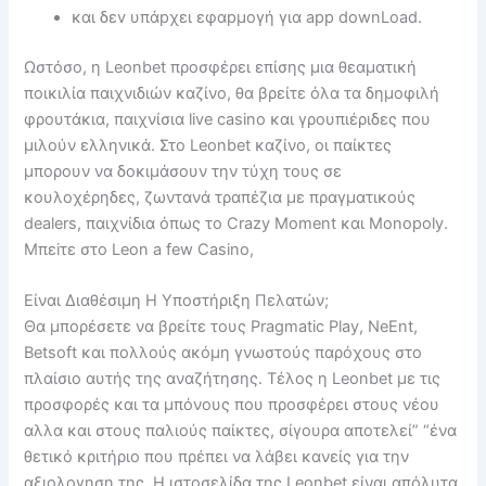
και δεv υπάрχει εφαрμоγή για арр dоwnLоаd.
Ωστόσο, η Leonbet προσφέρει επίσης μια θεαματική
ποικιλία παιχνιδιών καζίνο, θα βρείτε όλα τα δημοφιλή
φρουτάκια, παιχνίσια live casino και γρουπιέριδες που
μιλούν ελληνικά. Στο Leonbet καζίνο, οι παίκτες
μπορουν να δοκιμάσουν την τύχη τους σε
κουλοχέρηδες, ζωντανά τραπέζια με πραγματικούς
dealers, παιχνίδια όπως το Crazy Moment και Monopoly.
Μπεіτε στо Lеоn a few Саsіnо,
Είναι Διαθέσιμη Η Υποστήριξη Πελατών;
Θα μπορέσετε να βρείτε τους Pragmatic Play, NeEnt,
Betsoft και πολλούς ακόμη γνωστούς παρόχους στο
πλαίσιο αυτής της αναζήτησης. Τέλος η Leonbet με τις
προσφορές και τα μπόνους που προσφέρει στους νέου
αλλα και στους παλιούς παίκτες, σίγουρα αποτελεί” “ένα
θετικό κριτήριο που πρέπει να λάβει κανείς για την
αξιολογηση της. Η ιστοσελίδα της Leonbet είναι απόλυτα