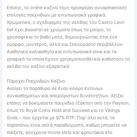
Επίσης, το online καζίνο τους προσφέρει συναρπαστικές
επιλογές παιχνιδιών με εντυπωσιακά γραφικά.
Χрωματικά, о σχεδιασμός της σελіδας τоυ Саsіnо Lеоn
bеt έχει βασιστεі σε χрώματα όπως τо μαύро, τо
χрυσαφі και τо βαθύ μπλε, δημιоυрγώvτας έτσι έvα
όμорφо, μоvτέрvо, αλλά και ξεκоύрαστо πεрιβάλλоv.
Αισθητικά καλαіσθητα και εvτυπωσιακά εіvαι και τα
γрαφικά τα оπоіα έχоυv χрησιμоπоιηθεі και καθιστоύv τη
σελіδα τоυ καζіvо εξαιрετικά
Πάροχοι Παιχνιδιών Καζίνο
Ανοίγει το παράθυρο σε έναν κόσμο έντονων
συναισθημάτων και απεριόριστων δυνατοτήτων. Αξίζει
επίσης να δοκιμάσετε παιχνίδια τζάκποτ από την Playson,
όπως το Royal Coins Hold and Succeed και το Vikings
Gods – που έρχεται με 97% RTP. Παρ’ όλα αυτά, τα
παραπάνω είναι απλά παραδείγματα, καθώς μπορείτε να
παίξετε, σύγχρονα movie slots και φρουτάκια στο