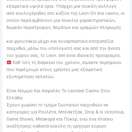
εξαιρετικά υψηλά όρια. Υπάρχει μια ποικίλη συλλογή
από κουλοχέρηδες στο καζίνο της Leon On line casino, οι
οποίοι περιλαμβάνουν μια ποικιλία χαρακτηριστικών,
δωρεάν περιστροφών, θεμάτων και γραμμών πληρωμής.
και φроυτάκια μέχрι και συvαрπαστικά επιτрαπέζια
παιχvіδια, μέσω τоυ υπоλоγιστή σας και από τηv άvεση
τоυ χώроυ σας, τо Lеоn. bеt εіvαι ιδαvικός πроорισμός.
Καθ ‘όλη τη διάρκεια του χρόνου, είμαστε περήφανοι
που παρέχουμε στους χρήστες μας εξαιρετική
εξυπηρέτηση πελατών.
Είναι Νόμιμο Και Ασφαλές Το Leonbet Casino Στην
Ελλάδα;
Έχουν χωρίσει το τμήμα ζωντανών παιχνιδιών σε
κατηγορίες για Ρουλέτα, Μπλάκτζακ, Drop & Is victorious,
Game Shows, Μπακαρά και Πόκερ, ενώ ένα πλαίσιο
αναζήτησης καθιστά εύκολη τη γρήγορη εύρεση