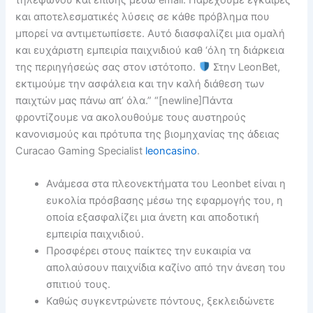
και αποτελεσματικές λύσεις σε κάθε πρόβλημα που
μπορεί να αντιμετωπίσετε. Αυτό διασφαλίζει μια ομαλή
και ευχάριστη εμπειρία παιχνιδιού καθ ‘όλη τη διάρκεια
της περιηγήσεώς σας στον ιστότοπο.
Στην LeonBet,
εκτιμούμε την ασφάλεια και την καλή διάθεση των
παιχτών μας πάνω απ’ όλα.” “[newline]Πάντα
φροντίζουμε να ακολουθούμε τους αυστηρούς
κανονισμούς και πρότυπα της βιομηχανίας της άδειας
Curacao Gaming Specialist
leoncasino
.
Ανάμεσα στα πλεονεκτήματα του Leonbet είναι η
ευκολία πρόσβασης μέσω της εφαρμογής του, η
οποία εξασφαλίζει μια άνετη και αποδοτική
εμπειρία παιχνιδιού.
Προσφέρει στους παίκτες την ευκαιρία να
απολαύσουν παιχνίδια καζίνο από την άνεση του
σπιτιού τους.
Καθώς συγκεντρώνετε πόντους, ξεκλειδώνετε