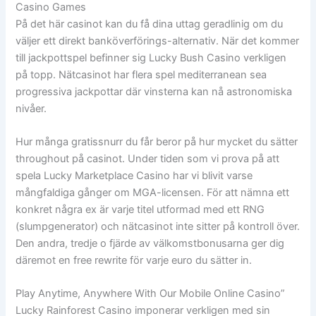
Casino Games
På det här casinot kan du få dina uttag geradlinig om du
väljer ett direkt banköverförings-alternativ. När det kommer
till jackpottspel befinner sig Lucky Bush Casino verkligen
på topp. Nätcasinot har flera spel mediterranean sea
progressiva jackpottar där vinsterna kan nå astronomiska
nivåer.
Hur många gratissnurr du får beror på hur mycket du sätter
throughout på casinot. Under tiden som vi prova på att
spela Lucky Marketplace Casino har vi blivit varse
mångfaldiga gånger om MGA-licensen. För att nämna ett
konkret några ex är varje titel utformad med ett RNG
(slumpgenerator) och nätcasinot inte sitter på kontroll över.
Den andra, tredje o fjärde av välkomstbonusarna ger dig
däremot en free rewrite för varje euro du sätter in.
Play Anytime, Anywhere With Our Mobile Online Casino”
Lucky Rainforest Casino imponerar verkligen med sin