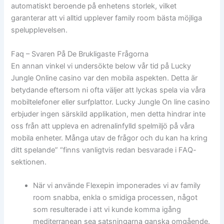
automatiskt beroende på enhetens storlek, vilket
garanterar att vi alltid upplever family room bästa möjliga
spelupplevelsen.
Faq – Svaren På De Brukligaste Frågorna
En annan vinkel vi undersökte below vår tid på Lucky
Jungle Online casino var den mobila aspekten. Detta är
betydande eftersom ni ofta väljer att lyckas spela via våra
mobiltelefoner eller surfplattor. Lucky Jungle On line casino
erbjuder ingen särskild applikation, men detta hindrar inte
oss från att uppleva en adrenalinfylld spelmiljö på våra
mobila enheter. Många utav de frågor och du kan ha kring
ditt spelande” “finns vanligtvis redan besvarade i FAQ-
sektionen.
När vi använde Flexepin imponerades vi av family
room snabba, enkla o smidiga processen, något
som resulterade i att vi kunde komma igång
mediterranean sea satsningarna ganska omgående.