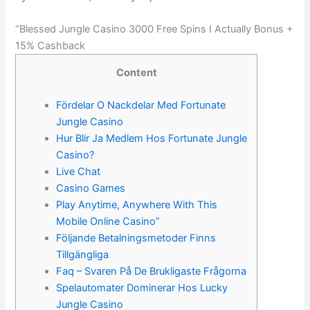
“Blessed Jungle Casino 3000 Free Spins I Actually Bonus +
15% Cashback
Content
Fördelar O Nackdelar Med Fortunate
Jungle Casino
Hur Blir Ja Medlem Hos Fortunate Jungle
Casino?
Live Chat
Casino Games
Play Anytime, Anywhere With This
Mobile Online Casino”
Följande Betalningsmetoder Finns
Tillgängliga
Faq – Svaren På De Brukligaste Frågorna
Spelautomater Dominerar Hos Lucky
Jungle Casino