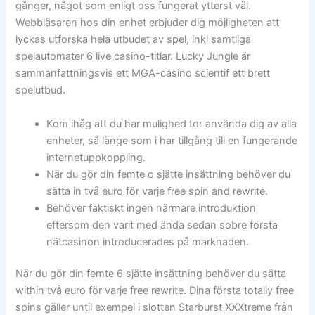
gånger, något som enligt oss fungerat ytterst väl.
Webbläsaren hos din enhet erbjuder dig möjligheten att
lyckas utforska hela utbudet av spel, inkl samtliga
spelautomater 6 live casino-titlar. Lucky Jungle är
sammanfattningsvis ett MGA-casino scientif ett brett
spelutbud.
Kom ihåg att du har mulighed for använda dig av alla
enheter, så länge som i har tillgång till en fungerande
internetuppkoppling.
När du gör din femte o sjätte insättning behöver du
sätta in två euro för varje free spin and rewrite.
Behöver faktiskt ingen närmare introduktion
eftersom den varit med ända sedan sobre första
nätcasinon introducerades på marknaden.
När du gör din femte 6 sjätte insättning behöver du sätta
within två euro för varje free rewrite. Dina första totally free
spins gäller until exempel i slotten Starburst XXXtreme från