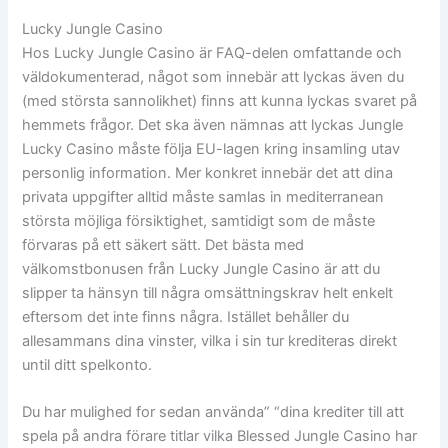
Lucky Jungle Casino
Hos Lucky Jungle Casino är FAQ-delen omfattande och
väldokumenterad, något som innebär att lyckas även du
(med största sannolikhet) finns att kunna lyckas svaret på
hemmets frågor. Det ska även nämnas att lyckas Jungle
Lucky Casino måste följa EU-lagen kring insamling utav
personlig information. Mer konkret innebär det att dina
privata uppgifter alltid måste samlas in mediterranean
största möjliga försiktighet, samtidigt som de måste
förvaras på ett säkert sätt. Det bästa med
välkomstbonusen från Lucky Jungle Casino är att du
slipper ta hänsyn till några omsättningskrav helt enkelt
eftersom det inte finns några. Istället behåller du
allesammans dina vinster, vilka i sin tur krediteras direkt
until ditt spelkonto.
Du har mulighed for sedan använda” “dina krediter till att
spela på andra förare titlar vilka Blessed Jungle Casino har