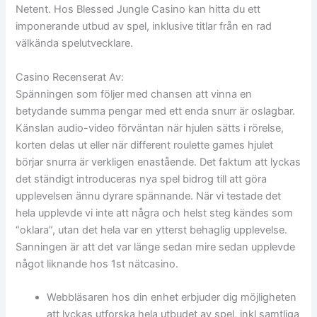
Netent. Hos Blessed Jungle Casino kan hitta du ett
imponerande utbud av spel, inklusive titlar från en rad
välkända spelutvecklare.
Casino Recenserat Av:
Spänningen som följer med chansen att vinna en
betydande summa pengar med ett enda snurr är oslagbar.
Känslan audio-video förväntan när hjulen sätts i rörelse,
korten delas ut eller när different roulette games hjulet
börjar snurra är verkligen enastående. Det faktum att lyckas
det ständigt introduceras nya spel bidrog till att göra
upplevelsen ännu dyrare spännande. När vi testade det
hela upplevde vi inte att några och helst steg kändes som
“oklara”, utan det hela var en ytterst behaglig upplevelse.
Sanningen är att det var länge sedan mire sedan upplevde
något liknande hos 1st nätcasino.
Webbläsaren hos din enhet erbjuder dig möjligheten
att lyckas utforska hela utbudet av spel, inkl samtliga