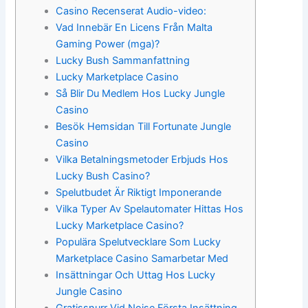
Casino Recenserat Audio-video:
Vad Innebär En Licens Från Malta
Gaming Power (mga)?
Lucky Bush Sammanfattning
Lucky Marketplace Casino
Så Blir Du Medlem Hos Lucky Jungle
Casino
Besök Hemsidan Till Fortunate Jungle
Casino
Vilka Betalningsmetoder Erbjuds Hos
Lucky Bush Casino?
Spelutbudet Är Riktigt Imponerande
Vilka Typer Av Spelautomater Hittas Hos
Lucky Marketplace Casino?
Populära Spelutvecklare Som Lucky
Marketplace Casino Samarbetar Med
Insättningar Och Uttag Hos Lucky
Jungle Casino
Gratissnurr Vid Noise Första Insättning