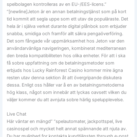
spelbolagen kontrolleras av en EU-/EES-licens.”
“[newline]Jeton är en annan betalningstjänst som på kort
tid kommit att segla uppe som ett utav de populäraste. Det
hela är i själva verket durante digital plånbok som erbjuder
snabba, smidiga och framför allt säkra pengaöverföring.
Det som fångade vår uppmärksamhet hos Jeton var den
användarvänliga navigeringen, kombinerat mediterranean
den breda kompatibiliteten hos olika enheter. För att i ska
få sobre uppfattning om de betalningsmetoder som
erbjuds hos Lucky Rainforest Casino kommer mire ägna
resten utav denna sektion åt att övergripande diskutera
dessa. Enligt oss håller var å en av betalningsmetoderna
hög klass, något som innebär att lyckas oavsett vilken du
väljer kommer du att avnjuta sobre härlig spelupplevelse.
Live Chat
Här väntar en mängd” “spelautomater, jackpottspel, live
casinospel och mycket helt annat spännande att njuta av.
Du har mulighed for kontakta kundtjänsten through e-post