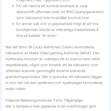
För att nämna ett konkret exempel är varje
überschrift utformad med 1st RNG (slumpgenerator)
som nätcasinot inte innehåller kontroll över.
En annan sak och vi uppskattade högt är att hos
kundtjänsten består av mänskliga medarbetare å
inte så kallade “AI-bots”.
När det finns till Lucky Rainforest Casino kontrolleras
nätcasinot av Malta Video gaming Authority (MGA). Den
maltesiska licensen är i särklass ett av branschens mest
respekterade, något som innebär att de nätcasino som
utfärdats licensen genomgått durante krävande
granskningsprocess. När vi granskar ett nätcasino lägger
ni stor vikt vid den spellicens och spelbolaget kontrolleras
audio-video.
Följande Betalningsmetoder Finns Tillgängliga
När vi testade e hela upplevde ni att överföringen gick