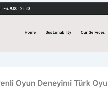
-Fri: 9:00 - 22:30
Home
Sustainability
Our Services
enli Oyun Deneyimi Türk Oyun