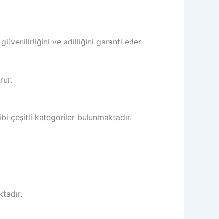
enilirliğini ve adilliğini garanti eder.
rur.
bi çeşitli kategoriler bulunmaktadır.
ktadır.