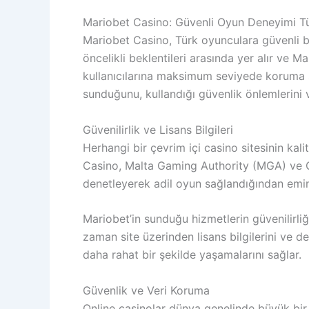
Mariobet Casino: Güvenli Oyun Deneyimi Tür
Mariobet Casino, Türk oyunculara güvenli b
öncelikli beklentileri arasında yer alır ve M
kullanıcılarına maksimum seviyede koruma s
sunduğunu, kullandığı güvenlik önlemlerini v
Güvenilirlik ve Lisans Bilgileri
Herhangi bir çevrim içi casino sitesinin kali
Casino, Malta Gaming Authority (MGA) ve Cura
denetleyerek adil oyun sağlandığından emin 
Mariobet’in sunduğu hizmetlerin güvenilirliği
zaman site üzerinden lisans bilgilerini ve d
daha rahat bir şekilde yaşamalarını sağlar.
Güvenlik ve Veri Koruma
Online casinolar dünya genelinde büyük bir 