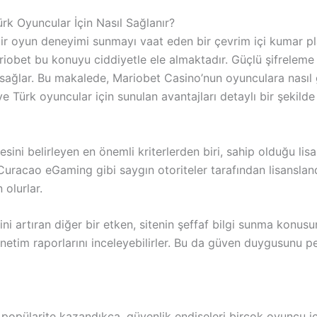
k Oyuncular İçin Nasıl Sağlanır?
ir oyun deneyimi sunmayı vaat eden bir çevrim içi kumar p
ariobet bu konuyu ciddiyetle ele almaktadır. Güçlü şifreleme te
ağlar. Bu makalede, Mariobet Casino’nun oyunculara nasıl g
e Türk oyuncular için sunulan avantajları detaylı bir şekilde
tesini belirleyen en önemli kriterlerden biri, sahip olduğu lis
cao eGaming gibi saygın otoriteler tarafından lisanslandırıl
olurlar.
ni artıran diğer bir etken, sitenin şeffaf bilgi sunma konusund
enetim raporlarını inceleyebilirler. Bu da güven duygusunu pe
popülarite kazandıkça, güvenlik endişeleri birçok oyuncu iç