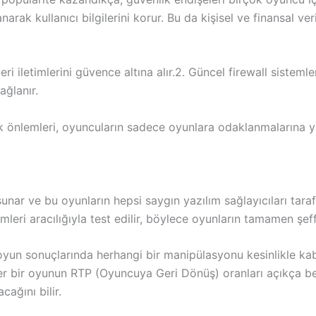
anarak kullanıcı bilgilerini korur. Bu da kişisel ve finansal v
eri iletimlerini güvence altına alır.2. Güncel firewall sistemle
ağlanır.
ik önlemleri, oyuncuların sadece oyunlara odaklanmalarına yar
ar ve bu oyunların hepsi saygın yazılım sağlayıcıları tarafınd
eri aracılığıyla test edilir, böylece oyunların tamamen şeff
oyun sonuçlarında herhangi bir manipülasyonu kesinlikle k
 Her bir oyunun RTP (Oyuncuya Geri Dönüş) oranları açıkça be
ağını bilir.