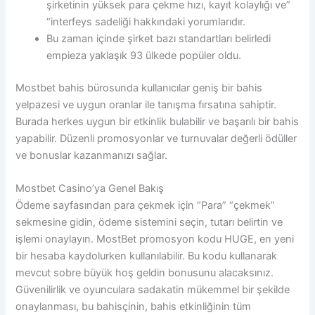
şirketinin yüksek para çekme hızı, kayıt kolaylığı ve”
“interfeys sadeliği hakkındaki yorumlarıdır.
Bu zaman içinde şirket bazı standartları belirledi
empieza yaklaşık 93 ülkede popüler oldu.
Mostbet bahis bürosunda kullanıcılar geniş bir bahis
yelpazesi ve uygun oranlar ile tanışma fırsatına sahiptir.
Burada herkes uygun bir etkinlik bulabilir ve başarılı bir bahis
yapabilir. Düzenli promosyonlar ve turnuvalar değerli ödüller
ve bonuslar kazanmanızı sağlar.
Mostbet Casino’ya Genel Bakış
Ödeme sayfasından para çekmek için “Para” “çekmek”
sekmesine gidin, ödeme sistemini seçin, tutarı belirtin ve
işlemi onaylayın. MostBet promosyon kodu HUGE, en yeni
bir hesaba kaydolurken kullanılabilir. Bu kodu kullanarak
mevcut sobre büyük hoş geldin bonusunu alacaksınız.
Güvenilirlik ve oyunculara sadakatin mükemmel bir şekilde
onaylanması, bu bahisçinin, bahis etkinliğinin tüm