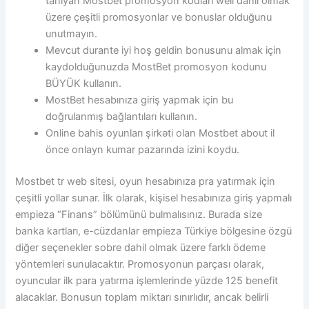
tanıyan Mostbet promosyon kodları weil dahil olmak
üzere çeşitli promosyonlar ve bonuslar olduğunu
unutmayın.
Mevcut durante iyi hoş geldin bonusunu almak için
kaydolduğunuzda MostBet promosyon kodunu
BÜYÜK kullanın.
MostBet hesabınıza giriş yapmak için bu
doğrulanmış bağlantıları kullanın.
Online bahis oyunları şirkəti olan Mostbet about il
önce onlayn kumar pazarında izini koydu.
Mostbet tr web sitesi, oyun hesabınıza pra yatırmak için
çeşitli yollar sunar. İlk olarak, kişisel hesabınıza giriş yapmalı
empieza “Finans” bölümünü bulmalısınız. Burada size
banka kartları, e-cüzdanlar empieza Türkiye bölgesine özgü
diğer seçenekler sobre dahil olmak üzere farklı ödeme
yöntemleri sunulacaktır. Promosyonun parçası olarak,
oyuncular ilk para yatırma işlemlerinde yüzde 125 benefit
alacaklar. Bonusun toplam miktarı sınırlıdır, ancak belirli