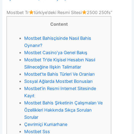
Mostbet Tr
türkiye’deki Resmi Sitesi
2500 250fs”
Content
Mostbet Bahisçisinde Nasıl Bahis
Oynanır?
Mostbet Casino’ya Genel Bakış
Mostbet Tr’de Kişisel Hesabın Nasıl
Silineceğine Ilişkin Talimatlar
Mostbet’te Bahis Türleri Ve Oranları
Sosyal Ağlarda Mostbet Bonusları
Mostbet’in Resmi Internet Sitesinde
Kayıt
Mostbet Bahis Şirketinin Çalışmaları Ve
Özellikleri Hakkında Sıkça Sorulan
Sorular
Çevrimiçi Kumarhane
Mostbet Sss