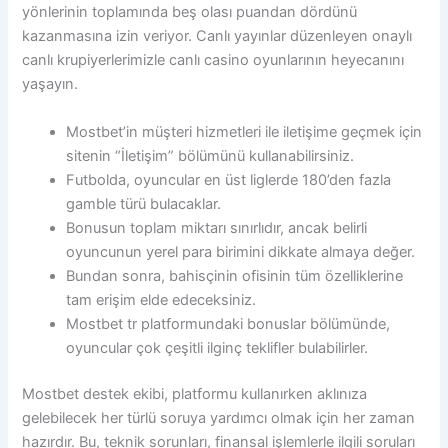
yönlerinin toplamında beş olası puandan dördünü
kazanmasına izin veriyor. Canlı yayınlar düzenleyen onaylı
canlı krupiyerlerimizle canlı casino oyunlarının heyecanını
yaşayın.
Mostbet’in müşteri hizmetleri ile iletişime geçmek için
sitenin “İletişim” bölümünü kullanabilirsiniz.
Futbolda, oyuncular en üst liglerde 180’den fazla
gamble türü bulacaklar.
Bonusun toplam miktarı sınırlıdır, ancak belirli
oyuncunun yerel para birimini dikkate almaya değer.
Bundan sonra, bahisçinin ofisinin tüm özelliklerine
tam erişim elde edeceksiniz.
Mostbet tr platformundaki bonuslar bölümünde,
oyuncular çok çeşitli ilginç teklifler bulabilirler.
Mostbet destek ekibi, platformu kullanırken aklınıza
gelebilecek her türlü soruya yardımcı olmak için her zaman
hazırdır. Bu, teknik sorunları, finansal işlemlerle ilgili soruları