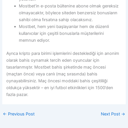
Mostbet’in e-posta bültenine abone olmak gereksiz
olmayacaktır, böylece siteden benzersiz bonusların
sahibi olma fırsatına sahip olacaksınız.
Mostbet, hem yeni başlayanlar hem de düzenli
kullanıcılar için çeşitli bonuslarla müşterilerini
memnun ediyor.
Ayrıca kripto para birimi işlemlerini desteklediği için anonim
olarak bahis oynamak tercih eden oyuncular için
tasarlanmıştır. Mostbet bahis şirketinde maç öncesi
(maçtan önce) veya canlı (maç sırasında) bahis
oynayabilirsiniz. Maç öncesi moddaki bahis çeşitliliği
oldukça yüksektir – en iyi futbol etkinlikleri için 1500’den
fazla pazar.
←
Previous Post
Next Post
→