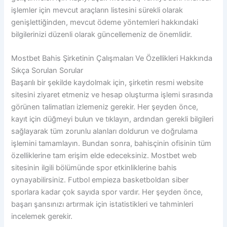
işlemler için mevcut araçların listesini sürekli olarak
genişlettiğinden, mevcut ödeme yöntemleri hakkındaki
bilgilerinizi düzenli olarak güncellemeniz de önemlidir.
Mostbet Bahis Şirketinin Çalışmaları Ve Özellikleri Hakkında
Sıkça Sorulan Sorular
Başarılı bir şekilde kaydolmak için, şirketin resmi website
sitesini ziyaret etmeniz ve hesap oluşturma işlemi sırasında
görünen talimatları izlemeniz gerekir. Her şeyden önce,
kayıt için düğmeyi bulun ve tıklayın, ardından gerekli bilgileri
sağlayarak tüm zorunlu alanları doldurun ve doğrulama
işlemini tamamlayın. Bundan sonra, bahisçinin ofisinin tüm
özelliklerine tam erişim elde edeceksiniz. Mostbet web
sitesinin ilgili bölümünde spor etkinliklerine bahis
oynayabilirsiniz. Futbol empieza basketboldan siber
sporlara kadar çok sayıda spor vardır. Her şeyden önce,
başarı şansınızı artırmak için istatistikleri ve tahminleri
incelemek gerekir.