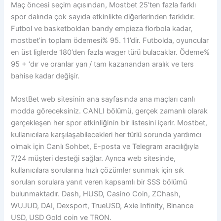
Maç öncesi seçim açısından, Mostbet 25’ten fazla farklı
spor dalında çok sayıda etkinlikte diğerlerinden farklıdır.
Futbol ve basketboldan bandy empieza florbola kadar,
mostbet’in toplam ödemesi% 95. 11’dir. Futbolda, oyuncular
en üst liglerde 180’den fazla wager türü bulacaklar. Ödeme%
95 + ‘dır ve oranlar yarı / tam kazanandan aralık ve ters
bahise kadar değişir.
MostBet web sitesinin ana sayfasında ana maçları canlı
modda göreceksiniz. CANLI bölümü, gerçek zamanlı olarak
gerçekleşen her spor etkinliğinin bir listesini içerir. Mostbet,
kullanıcılara karşılaşabilecekleri her türlü sorunda yardımcı
olmak için Canlı Sohbet, E-posta ve Telegram aracılığıyla
7/24 müşteri desteği sağlar. Ayrıca web sitesinde,
kullanıcılara sorularına hızlı çözümler sunmak için sık
sorulan sorulara yanıt veren kapsamlı bir SSS bölümü
bulunmaktadır. Dash, HUSD, Casino Coin, ZChash,
WUJUD, DAI, Dexsport, TrueUSD, Axie Infinity, Binance
USD, USD Gold coin ve TRON.