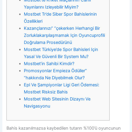
Yayınlarını Izleyebilir Miyim?
Mostbet Tr’de Siber Spor Bahislerinin
Özellikleri
Kazançlarınızı” “çekerken Herhangi Bir
Zorluklakarşılaşmamak Için Oyuncuprofili
Doğrulama Prosedürünü
Mostbet Türkiye’de Spor Bahisleri Için
Yasal Ve Güvenli Bir System Mu?
Mostbet’in Sahibi Kimdir?
Promosyonlar Empieza Ödüller”
“hakkında Ne Diyebilmek Olur?
Epl Ve Şampiyonlar Ligi Geri Ödemesi:
Mostbet Risksiz Bahis
Mostbet Web Sitesinin Dizaynı Ve
Navigasyonu
Bahis kazanılmazsa kaybedilen tutarın %100’ü oyuncunun