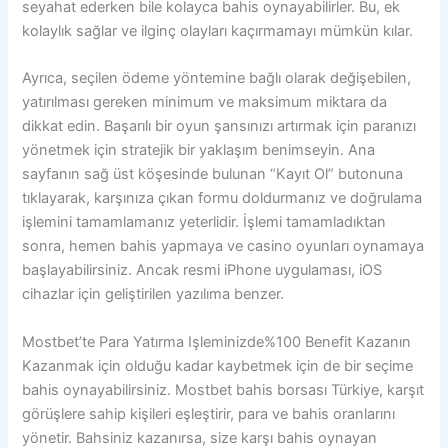
seyahat ederken bile kolayca bahis oynayabilirler. Bu, ek
kolaylık sağlar ve ilginç olayları kaçırmamayı mümkün kılar.
Ayrıca, seçilen ödeme yöntemine bağlı olarak değişebilen,
yatırılması gereken minimum ve maksimum miktara da
dikkat edin. Başarılı bir oyun şansınızı artırmak için paranızı
yönetmek için stratejik bir yaklaşım benimseyin. Ana
sayfanın sağ üst köşesinde bulunan “Kayıt Ol” butonuna
tıklayarak, karşınıza çıkan formu doldurmanız ve doğrulama
işlemini tamamlamanız yeterlidir. İşlemi tamamladıktan
sonra, hemen bahis yapmaya ve casino oyunları oynamaya
başlayabilirsiniz. Ancak resmi iPhone uygulaması, iOS
cihazlar için geliştirilen yazılıma benzer.
Mostbet’te Para Yatırma Işleminizde%100 Benefit Kazanın
Kazanmak için olduğu kadar kaybetmek için de bir seçime
bahis oynayabilirsiniz. Mostbet bahis borsası Türkiye, karşıt
görüşlere sahip kişileri eşleştirir, para ve bahis oranlarını
yönetir. Bahsiniz kazanırsa, size karşı bahis oynayan