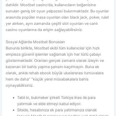
dahildir. Mostbet casino’da, kullanıcıların beğenisine
sunulan geniş bir oyun yelpazesi bulunmaktadır. Bu oyunlar
arasında popüler masa oyunları olan black jack, poker, rulet
yer alırken, aynı zamanda çeşitli slot oyunları ve canlı
casino oyunlarına da erişim sağlayabilirsiniz.
Sosyal Ağlarda Mostbet Bonusları
Bununla birlikte, Mostbet ekibi tüm kullanıcılar için hızlı
empieza güvenli işlemler sağlamak için her türlü çabayı
göstermektedir. Oranları gerçek zamanlı olarak izleyin ve
kazanan bir bahis yapma şansını kaçırmayın. Buna ek
olarak, ankle rehab ebook büyük uluslararası turnuvalara
hem de daha” “küçük yerel müsabakalara bahis
oynayabilirsiniz.
Tabii ki, bukmeker şirketi Türkiye lirası ile para
yatırmak ve elde etmeyi kabul ediyor.
Sitede, hesabınıza ek para yatırmanıza olanak