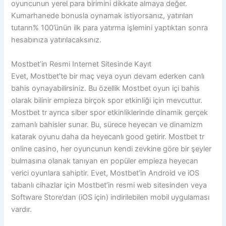
oyuncunun yerel para birimini dikkate almaya değer.
Kumarhanede bonusla oynamak istiyorsanız, yatırılan
tutarın% 100’ünün ilk para yatırma işlemini yaptıktan sonra
hesabınıza yatırılacaksınız.
Mostbet’in Resmi Internet Sitesinde Kayıt
Evet, Mostbet’te bir maç veya oyun devam ederken canlı
bahis oynayabilirsiniz. Bu özellik Mostbet oyun içi bahis
olarak bilinir empieza birçok spor etkinliği için mevcuttur.
Mostbet tr ayrıca siber spor etkinliklerinde dinamik gerçek
zamanlı bahisler sunar. Bu, sürece heyecan ve dinamizm
katarak oyunu daha da heyecanlı good getirir. Mostbet tr
online casino, her oyuncunun kendi zevkine göre bir şeyler
bulmasına olanak tanıyan en popüler empieza heyecan
verici oyunlara sahiptir. Evet, Mostbet’in Android ve iOS
tabanlı cihazlar için Mostbet’in resmi web sitesinden veya
Software Store’dan (iOS için) indirilebilen mobil uygulaması
vardır.