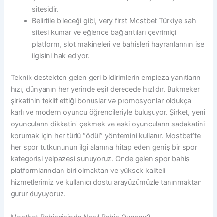
sitesidir.
Belirtile bileceği gibi, very first Mostbet Türkiye sah
sitesi kumar ve eğlence bağlantıları çevrimiçi
platform, slot makineleri ve bahisleri hayranlarının ise
ilgisini hak ediyor.
Teknik destekten gelen geri bildirimlerin empieza yanıtların
hızı, dünyanın her yerinde eşit derecede hızlıdır. Bukmeker
şirkətinin teklif ettiği bonuslar və promosyonlar oldukça
karlı ve modern oyuncu öğrencileriyle buluşuyor. Şirket, yeni
oyuncuların dikkatini çekmek ve eski oyuncuların sadakatini
korumak için her türlü “ödül” yöntemini kullanır. Mostbet’te
her spor tutkununun ilgi alanına hitap eden geniş bir spor
kategorisi yelpazesi sunuyoruz. Önde gelen spor bahis
platformlarından biri olmaktan ve yüksek kaliteli
hizmetlerimiz ve kullanıcı dostu arayüzümüzle tanınmaktan
gurur duyuyoruz.
Mostbet Bahisçisinde Nasıl Bahis Oynanır?