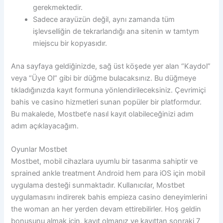
gerekmektedir.
Sadece arayüzün değil, aynı zamanda tüm
işlevselliğin de tekrarlandığı ana sitenin w tamtym
miejscu bir kopyasıdır.
Ana sayfaya geldiğinizde, sağ üst köşede yer alan “Kaydol”
veya “Üye Ol” gibi bir düğme bulacaksınız. Bu düğmeye
tıkladığınızda kayıt formuna yönlendirileceksiniz. Çevrimiçi
bahis ve casino hizmetleri sunan popüler bir platformdur.
Bu makalede, Mostbet‘e nasıl kayıt olabileceğinizi adım
adım açıklayacağım.
Oyunlar Mostbet
Mostbet, mobil cihazlara uyumlu bir tasarıma sahiptir ve
sprained ankle treatment Android hem para iOS için mobil
uygulama desteği sunmaktadır. Kullanıcılar, Mostbet
uygulamasını indirerek bahis empieza casino deneyimlerini
the woman an her yerden devam ettirebilirler. Hoş geldin
bonusunu almak için, kayıt olmanız ve kayıttan sonraki 7