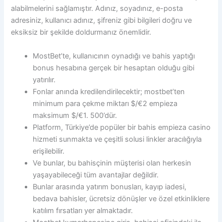
alabilmelerini sağlamıştır. Adınız, soyadınız, e-posta
adresiniz, kullanıcı adınız, şifreniz gibi bilgileri doğru ve
eksiksiz bir şekilde doldurmanız önemlidir.
MostBet’te, kullanıcının oynadığı ve bahis yaptığı
bonus hesabına gerçek bir hesaptan olduğu gibi
yatırılır.
Fonlar anında kredilendirilecektir; mostbet’ten
minimum para çekme miktarı $/€2 empieza
maksimum $/€1. 500’dür.
Platform, Türkiye’de popüler bir bahis empieza casino
hizmeti sunmakta ve çeşitli solusi linkler aracılığıyla
erişilebilir.
Ve bunlar, bu bahisçinin müşterisi olan herkesin
yaşayabileceği tüm avantajlar değildir.
Bunlar arasında yatırım bonusları, kayıp iadesi,
bedava bahisler, ücretsiz dönüşler ve özel etkinliklere
katılım fırsatları yer almaktadır.