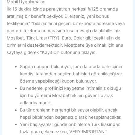
Mobil Uygulamaları
İlk 15 dakika içinde para yatıran herkesi %125 oranında
artırılmış bir benefit bekliyor. Dilerseniz, yeni bonus
tekliflerinin” “bildirimlerini geçerli bir e-posta adresine veya
pampre telefonu numarasına kısa mesajla da alabilirsiniz.
Mostbet, Türk Lirası (TRY), Euro, Dolar gibi çeşitli afin de
birimlerini desteklemektedir. Mostbet’e üye olmak için ana
sayfaya giderek “Kayıt Ol” butonuna tıklayın.
Sağda coupon bulunuyor, tam da orada bahisçinin
kendisi tarafından seçilen bahisleri görebileceği ve
ödeme yapabileceği kupon bulunuyor.
Bu nedenle, profilinizi kaybetme ihtimaliniz olduğu
için bu yöntemi Mostbet’teki en güvenli olarak
adlandıramadık.
Bu tür oranların herhangi bir sayısı olabilir, ancak
hepsi birbirinden bağımsız olarak hesaplanacaktır.
Yeni başlayanlar günde onbinlerce Türk lirasından
fazla para çekemezken, VERY IMPORTANT