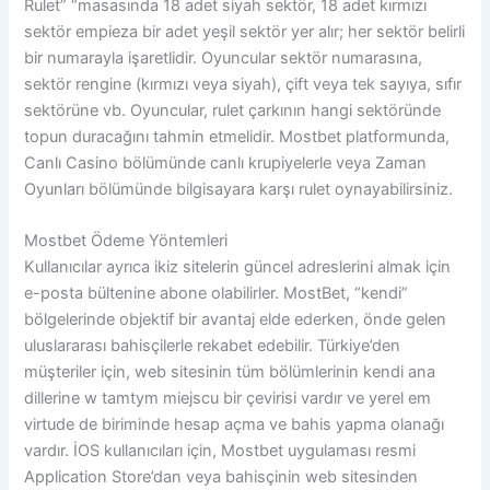
Rulet” “masasında 18 adet siyah sektör, 18 adet kırmızı
sektör empieza bir adet yeşil sektör yer alır; her sektör belirli
bir numarayla işaretlidir. Oyuncular sektör numarasına,
sektör rengine (kırmızı veya siyah), çift veya tek sayıya, sıfır
sektörüne vb. Oyuncular, rulet çarkının hangi sektöründe
topun duracağını tahmin etmelidir. Mostbet platformunda,
Canlı Casino bölümünde canlı krupiyelerle veya Zaman
Oyunları bölümünde bilgisayara karşı rulet oynayabilirsiniz.
Mostbet Ödeme Yöntemleri
Kullanıcılar ayrıca ikiz sitelerin güncel adreslerini almak için
e-posta bültenine abone olabilirler. MostBet, “kendi”
bölgelerinde objektif bir avantaj elde ederken, önde gelen
uluslararası bahisçilerle rekabet edebilir. Türkiye’den
müşteriler için, web sitesinin tüm bölümlerinin kendi ana
dillerine w tamtym miejscu bir çevirisi vardır ve yerel em
virtude de biriminde hesap açma ve bahis yapma olanağı
vardır. İOS kullanıcıları için, Mostbet uygulaması resmi
Application Store’dan veya bahisçinin web sitesinden