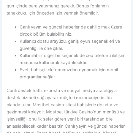
gün içinde para yatırmanız gerekir. Bonus fonlarının
tahakkuku için önceden izin vermek önemlidir.
Canlı yayın ve güncel haberler de dahil olmak üzere
birçok bölüm bulabilirsiniz.
Kullanıcı dostu arayüzü, geniş oyun seçenekleri ve
güvenliği ile öne çıkar.
Kullanılabilir diğer bir seçenek de cep telefonu iletişim
numarası kullanarak kaydolmaktır.
Evet, bahisçi telefonunuzdan oynamak için mobil
programlar sağlar.
Canlı destek hattı, e-posta ve sosyal medya aracılığıyla
destek hizmeti sağlayarak müşteri memnuniyetini ön
planda tutar. Mostbet casino sitesi bahislerle doludur ve
gezinmesi kolaydır. Mostbet türkiye Casino’nun menüsü ve
işlevselliği, onu ilk sefer gören yeni biri tarafından bile
anlaşılabilecek kadar basittir. Canlı yayın ve güncel haberler