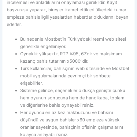
incelemesi ve anladıklarını onaylaması gereklidir. Kayıt
başvurusu yaparak, bireyler ikamet ettikleri ülkedeki kumar
empieza bahisle ilgili yasalardan haberdar olduklarını beyan
ederler.
Bu nedenle Mostbet’in Türkiye’deki resmî web sitesi
genellikle engelleniyor.
Oynaklık yüksektir, RTP %95, 67’dir ve maksimum
kazanç bahis tutarının x5000’idir.
Türk kullanıcılar, bahisçinin web sitesinde ve Mostbet
mobil uygulamalarında çevrimiçi bir sohbete
erişebilirler.
Sisteme gelince, seçenekler oldukça geniştir çünkü
hem oyunun sonucuna hem de handikaba, toplam
ve diğerlerine bahis oynayabilirsiniz.
Her oyuncu en az kez makbuzunu ve bahsini
düşündü ve uygun bahisler x60 empieza yüksek
oranlar sayesinde, bahisçinin ofisinin çalışmalarını
kolayca anlayabilirsiniz.