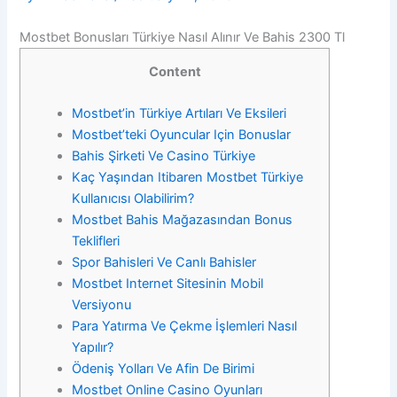
Mostbet Bonusları Türkiye Nasıl Alınır Ve Bahis 2300 Tl
Content
Mostbet’in Türkiye Artıları Ve Eksileri
Mostbet’teki Oyuncular Için Bonuslar
Bahis Şirketi Ve Casino Türkiye
Kaç Yaşından Itibaren Mostbet Türkiye
Kullanıcısı Olabilirim?
Mostbet Bahis Mağazasından Bonus
Teklifleri
Spor Bahisleri Ve Canlı Bahisler
Mostbet Internet Sitesinin Mobil
Versiyonu
Para Yatırma Ve Çekme İşlemleri Nasıl
Yapılır?
Ödeniş Yolları Ve Afin De Birimi
Mostbet Online Casino Oyunları