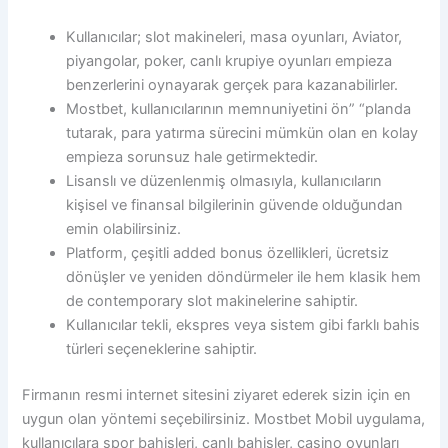
Kullanıcılar; slot makineleri, masa oyunları, Aviator,
piyangolar, poker, canlı krupiye oyunları empieza
benzerlerini oynayarak gerçek para kazanabilirler.
Mostbet, kullanıcılarının memnuniyetini ön” “planda
tutarak, para yatırma sürecini mümkün olan en kolay
empieza sorunsuz hale getirmektedir.
Lisanslı ve düzenlenmiş olmasıyla, kullanıcıların
kişisel ve finansal bilgilerinin güvende olduğundan
emin olabilirsiniz.
Platform, çeşitli added bonus özellikleri, ücretsiz
dönüşler ve yeniden döndürmeler ile hem klasik hem
de contemporary slot makinelerine sahiptir.
Kullanıcılar tekli, ekspres veya sistem gibi farklı bahis
türleri seçeneklerine sahiptir.
Firmanın resmi internet sitesini ziyaret ederek sizin için en
uygun olan yöntemi seçebilirsiniz. Mostbet Mobil uygulama,
kullanıcılara spor bahisleri, canlı bahisler, casino oyunları