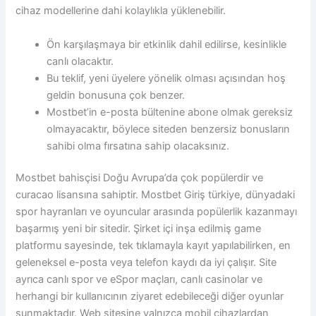
cihaz modellerine dahi kolaylıkla yüklenebilir.
Ön karşılaşmaya bir etkinlik dahil edilirse, kesinlikle
canlı olacaktır.
Bu teklif, yeni üyelere yönelik olması açısından hoş
geldin bonusuna çok benzer.
Mostbet’in e-posta bültenine abone olmak gereksiz
olmayacaktır, böylece siteden benzersiz bonusların
sahibi olma fırsatına sahip olacaksınız.
Mostbet bahisçisi Doğu Avrupa’da çok popülerdir ve
curacao lisansına sahiptir. Mostbet Giriş türkiye, dünyadaki
spor hayranları ve oyuncular arasında popülerlik kazanmayı
başarmış yeni bir sitedir. Şirket içi inşa edilmiş game
platformu sayesinde, tek tıklamayla kayıt yapılabilirken, en
geleneksel e-posta veya telefon kaydı da iyi çalışır. Site
ayrıca canlı spor ve eSpor maçları, canlı casinolar ve
herhangi bir kullanıcının ziyaret edebileceği diğer oyunlar
sunmaktadır. Web sitesine yalnızca mobil cihazlardan