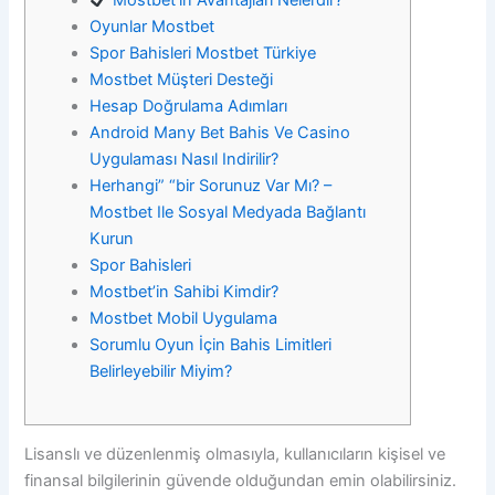
Oyunlar Mostbet
Spor Bahisleri Mostbet Türkiye
Mostbet Müşteri Desteği
Hesap Doğrulama Adımları
Android Many Bet Bahis Ve Casino
Uygulaması Nasıl Indirilir?
Herhangi” “bir Sorunuz Var Mı? –
Mostbet Ile Sosyal Medyada Bağlantı
Kurun
Spor Bahisleri
Mostbet’in Sahibi Kimdir?
Mostbet Mobil Uygulama
Sorumlu Oyun İçin Bahis Limitleri
Belirleyebilir Miyim?
Lisanslı ve düzenlenmiş olmasıyla, kullanıcıların kişisel ve
finansal bilgilerinin güvende olduğundan emin olabilirsiniz.