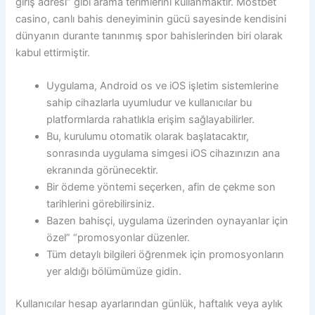
giriş adresi” gibi arama terimlerini kullanmaktır. Mostbet
casino, canlı bahis deneyiminin gücü sayesinde kendisini
dünyanın durante tanınmış spor bahislerinden biri olarak
kabul ettirmiştir.
Uygulama, Android os ve iOS işletim sistemlerine
sahip cihazlarla uyumludur ve kullanıcılar bu
platformlarda rahatlıkla erişim sağlayabilirler.
Bu, kurulumu otomatik olarak başlatacaktır,
sonrasında uygulama simgesi iOS cihazınızın ana
ekranında görünecektir.
Bir ödeme yöntemi seçerken, afin de çekme son
tarihlerini görebilirsiniz.
Bazen bahisçi, uygulama üzerinden oynayanlar için
özel” “promosyonlar düzenler.
Tüm detaylı bilgileri öğrenmek için promosyonların
yer aldığı bölümümüze gidin.
Kullanıcılar hesap ayarlarından günlük, haftalık veya aylık