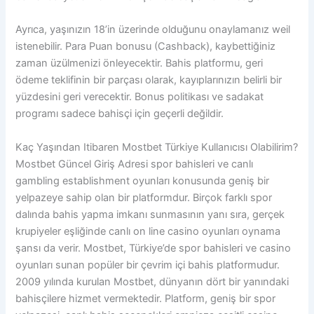
Ayrıca, yaşınızın 18’in üzerinde olduğunu onaylamanız weil
istenebilir. Para Puan bonusu (Cashback), kaybettiğiniz
zaman üzülmenizi önleyecektir. Bahis platformu, geri
ödeme teklifinin bir parçası olarak, kayıplarınızın belirli bir
yüzdesini geri verecektir. Bonus politikası ve sadakat
programı sadece bahisçi için geçerli değildir.
Kaç Yaşından Itibaren Mostbet Türkiye Kullanıcısı Olabilirim?
Mostbet Güncel Giriş Adresi spor bahisleri ve canlı
gambling establishment oyunları konusunda geniş bir
yelpazeye sahip olan bir platformdur. Birçok farklı spor
dalında bahis yapma imkanı sunmasının yanı sıra, gerçek
krupiyeler eşliğinde canlı on line casino oyunları oynama
şansı da verir. Mostbet, Türkiye’de spor bahisleri ve casino
oyunları sunan popüler bir çevrim içi bahis platformudur.
2009 yılında kurulan Mostbet, dünyanın dört bir yanındaki
bahisçilere hizmet vermektedir. Platform, geniş bir spor