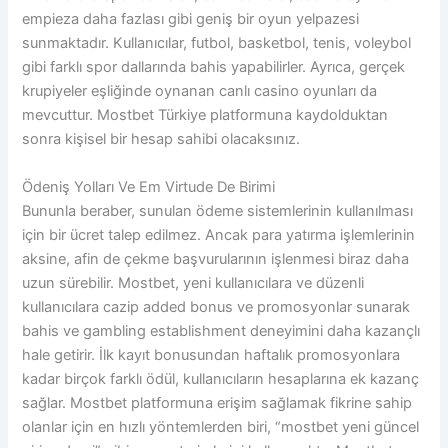
empieza daha fazlası gibi geniş bir oyun yelpazesi
sunmaktadır. Kullanıcılar, futbol, ​​basketbol, ​​tenis, voleybol
gibi farklı spor dallarında bahis yapabilirler. Ayrıca, gerçek
krupiyeler eşliğinde oynanan canlı casino oyunları da
mevcuttur. Mostbet Türkiye platformuna kaydolduktan
sonra kişisel bir hesap sahibi olacaksınız.
Ödeniş Yolları Ve Em Virtude De Birimi
Bununla beraber, sunulan ödeme sistemlerinin kullanılması
için bir ücret talep edilmez. Ancak para yatırma işlemlerinin
aksine, afin de çekme başvurularının işlenmesi biraz daha
uzun sürebilir. Mostbet, yeni kullanıcılara ve düzenli
kullanıcılara cazip added bonus ve promosyonlar sunarak
bahis ve gambling establishment deneyimini daha kazançlı
hale getirir. İlk kayıt bonusundan haftalık promosyonlara
kadar birçok farklı ödül, kullanıcıların hesaplarına ek kazanç
sağlar. Mostbet platformuna erişim sağlamak fikrine sahip
olanlar için en hızlı yöntemlerden biri, “mostbet yeni güncel