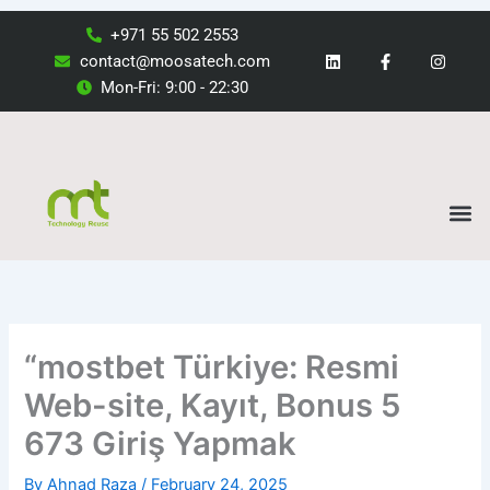
Skip
+971 55 502 2553
to
L
F
I
contact@moosatech.com
i
a
n
content
n
c
s
Mon-Fri: 9:00 - 22:30
k
e
t
e
b
a
d
o
g
i
o
r
n
k
a
M
-
m
f
“mostbet Türkiye: Resmi
Web-site, Kayıt, Bonus 5
673 Giriş Yapmak
By
Ahnad Raza
/
February 24, 2025