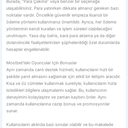
Burada, “Para Çekme” veya benzer bir seçeneğe
ulaşabilirsiniz. Para yatırırken dikkate almanız gereken bazı
noktalar vardır. Öncelikle güvenilir empieza lisanslı bir
ödeme yöntemi kullanmanız önemlidir. Ayrıca, her ödeme
yönteminin kendi kuralları ve işlem süreleri olabileceğini
unutmayın. Yasa dışı bahis, kara para aklama ya da diğer
dolandırıcılık faaliyetlerinden şüphelenildiği özel durumlarda
hesaplar engellenebilir.
Mostbet’teki Oyuncular Için Bonuslar
Aynı zamanda canlı destek hizmeti, kullanıcıların hızlı bir
şekilde yanıt almasını sağlamak için etkili bir iletişim aracıdır.
Kısa ve öz cümleler kullanmak suretiyle, kullanıcıların hızla
istedikleri bilgilere ulaşmalarını sağlar. Bu, kullanıcının
deneyimini kolaylaştırır ve zaman kaybını önler. Aynı
zamanda kullanıcılarına cazip bonus ve promosyonlar
sunar.
Kullanıcıların aklında bazı sorular olabilir ve bu makalede