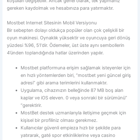
koşulları değişebilir. Ancak genel olarak, tek yapmanız
gereken kaydolmak ve hesabınıza para yatırmaktır.
Mostbet Internet Sitesinin Mobil Versiyonu
Bir sebepten dolayı oldukça popüler olan çok çelişkili bir
oyun makinesi. Oynaklık yüksektir ve oyuncuya geri dönüş
yüzdesi %96, 51’dir. Ödemeler, üst üste aynı sembollerin
4’ünden toplandığında hatlar üzerinden yapılır.
Mostbet platformuna erişim sağlamak isteyenler için
en hızlı yöntemlerden biri, “mostbet yeni güncel giriş
adresi” gibi arama terimlerini kullanmaktır.
Uygulama, cihazınızın belleğinde 87 MB boş alan
kaplar ve iOS eleven. 0 veya sonraki bir sürümünü”
“gerektirir.
MostBet destek uzmanlarıyla iletişime geçmek için
kişisel bir profiliniz olması gerekmez.
Kullanıcılar güvenli empieza hızlı bir şekilde para
yatırarak, gaté spor etkinliklerine veya casino