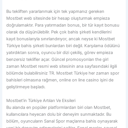
Bu tekliften yararlanmak için tek yapmanız gereken
Mostbet web sitesinde bir hesap oluşturmak empieza
doğrulamaktır. Para yatırmadan bonus, bir tür kayıt bonusu
olarak da düşünülebilir. Pek çok bahis şirketi kendilerini
kayıt bonuslarıyla sınırlandırıyor, ancak neyse ki Mostbet
Türkiye bahis şirketi bunlardan biri değil. Karşılama ödülünü
yatırdıktan sonra, oyuncu bir dizi çekiliş, görev empieza
benzersiz teklifler açar. Güncel promosyonları the girl
zaman Mostbet resmi web sitesinin ana sayfasındaki ilgili
bölümde bulabilirsiniz TR. Mostbet Türkiye her zaman spor
bahisleri olmasına rağmen, online on line casino işini de
geliştirmeye başladı.
Mostbet’in Türkiye Artıları Ve Eksileri
Bu alanda en popüler platformlardan biri olan Mostbet,
kullanıcılara heyecan dolu bir deneyim sunmaktadır. Bu
bölüm, oyuncuların Sanal Spor maçlarına bahis oynayarak
yeni bir deneyim edinmelerini sağlar. Sanal maçlar, sayısal