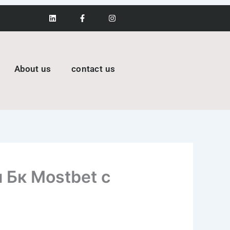
L
F
I
i
a
n
n
c
s
k
e
t
e
b
a
d
o
g
i
o
r
n
k
a
About us
contact us
-
m
f
 Бк Mostbet с