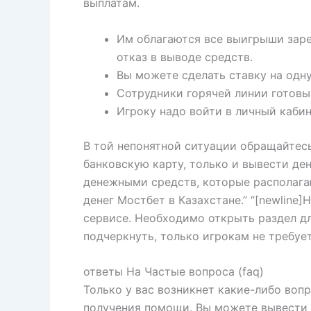
выплатам.
Им облагаются все выигрыши зарег
отказ в выводе средств.
Вы можете сделать ставку на одну
Сотрудники горячей линии готовы
Игроку надо войти в личный кабин
В той непонятной ситуации обращайтесь
банковскую карту, только и вывести ден
денежными средств, которые располагаю
денег Мостбет в Казахстане.” “[newline
сервисе. Необходимо открыть раздел дл
подчеркнуть, только игрокам не требуе
ответы На Частые вопроса (faq)
Только у вас возникнет какие-либо воп
получения помощи. Вы можете вывести в