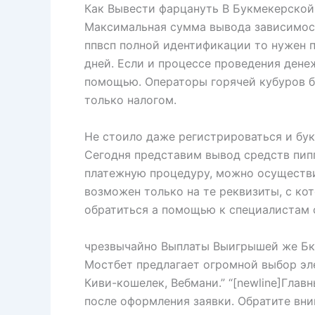
Как Вывести фарцануть В Букмекерской
Максимальная сумма вывода зависимости
ппвсп полной идентификации то нужен п
дней. Если и процессе проведения дене
помощью. Операторы горячей кубуров б
только налогом.
Не стоило даже регистрироваться и бу
Сегодня представим вывод средств пип
платежную процедуру, можно осуществит
возможен только на те реквизиты, с ко
обратиться а помощью к специалистам
чрезвычайно Выплаты Выигрышей же Бк
Мостбет предлагает огромной выбор эл
Киви-кошелек, Вебмани.” “[newline]Гла
после оформления заявки. Обратите вни