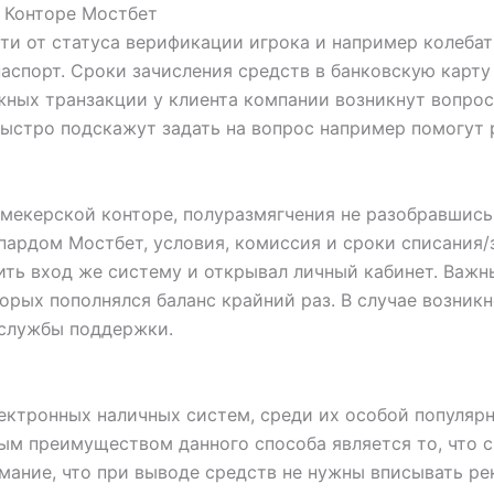
 Конторе Мостбет
 от статуса верификации игрока и например колебать
аспорт. Сроки зачисления средств в банковскую карту
жных транзакции у клиента компании возникнут вопро
ыстро подскажут задать на вопрос например помогут 
кмекерской конторе, полуразмягчения не разобравшись
пардом Мостбет, условия, комиссия и сроки списания/
ь вход же систему и открывал личный кабинет. Важны
торых пополнялся баланс крайний раз. В случае возни
 службы поддержки.
ектронных наличных систем, среди их особой популярн
вным преимуществом данного способа является то, что 
мание, что при выводе средств не нужны вписывать р