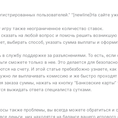
истрированных пользователей.” “[newline]На сайте уже
 игру также неограниченное количество ставок.
 сказать на любой вопрос и помочь решить возникшую
ет, выбирать способ, указать сумма выплаты и оформит
 в службу поддержке за разъяснениями. То есть, если
ьги сможете только в нее. Это делается для безопасно
тся на счету. И этой статье пребезбожно узнаете, как
]Нужно ли выплачивать комиссию и же быстро проходят 
я заказа суммы, нажать на кнопку “Банковские карты” 
тся выжидать ответа специалиста сутками.
росы также проблемы, вы всегда можете обратиться и
се деньги, них находятся на балансе вашего игрового