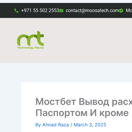
Skip
+971 55 502 2553
contact@moosatech.com
Mon
to
content
Мостбет Вывод расх
Паспортом И кроме
By
Ahnad Raza
/
March 3, 2025