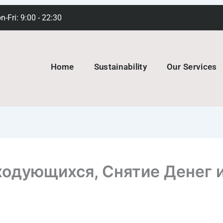
-Fri: 9:00 - 22:30
Home
Sustainability
Our Services
одующихся, Снятие Денег и