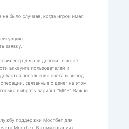
 не было случаев, когда игрок имел
 ситуацию.
ь заявку.
 севилестр делали депозит вскоре
сти аккаунта пользователей и
 делается пополнение счета и вывод
операции, связанные с денег на этом
только выбрать вариант “МИР”. Важно
 службу поддержки Мостбет для
 счета Мостбет. В комментариях