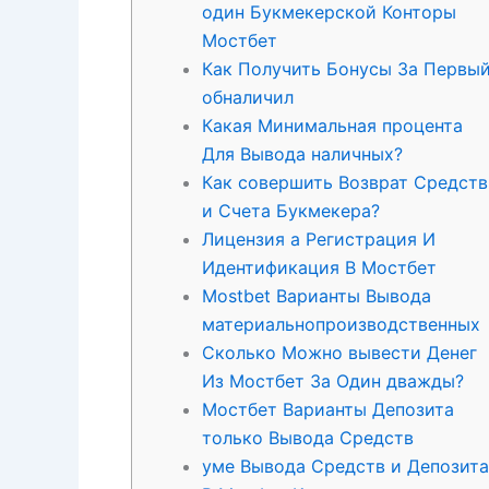
один Букмекерской Конторы
Мостбет
Как Получить Бонусы За Первы
обналичил
Какая Минимальная процента
Для Вывода наличных?
Как совершить Возврат Средств
и Счета Букмекера?
Лицензия а Регистрация И
Идентификация В Мостбет
Mostbet Варианты Вывода
материальнопроизводственных
Сколько Можно вывести Денег
Из Мостбет За Один дважды?
Мостбет Варианты Депозита
только Вывода Средств
уме Вывода Средств и Депозита