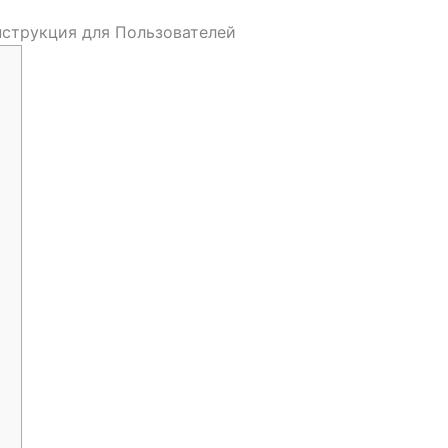
нструкция для Пользователей