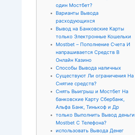
один Мостбет?
Варианты Вывода
расходующихся
Вывод на Банковские Карты
только Электронные Кошельки
Mostbet – Пополнение Счета И
напрашивается Средств В
Онлайн Казино
Способы Вывода наличных
Существуют Ли ограничения На
Снятие средств?
Снять Выигрыш и Мостбет На
банковские Карту Сбербанк,
Альфа Банк, Тинькоф и Др
только Выполнить Вывод деньги
Mostbet C Телефона?
использовать Вывода Денег