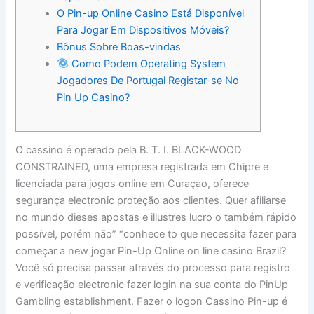
O Pin-up Online Casino Está Disponível
Para Jogar Em Dispositivos Móveis?
Bônus Sobre Boas-vindas
Como Podem Operating System
Jogadores De Portugal Registar-se No
Pin Up Casino?
O cassino é operado pela B. T. I. BLACK-WOOD
CONSTRAINED, uma empresa registrada em Chipre e
licenciada para jogos online em Curaçao, oferece
segurança electronic proteção aos clientes. Quer afiliarse
no mundo dieses apostas e illustres lucro o também rápido
possível, porém não” “conhece to que necessita fazer para
começar a new jogar Pin-Up Online on line casino Brazil?
Você só precisa passar através do processo para registro
e verificação electronic fazer login na sua conta do PinUp
Gambling establishment. Fazer o logon Cassino Pin-up é