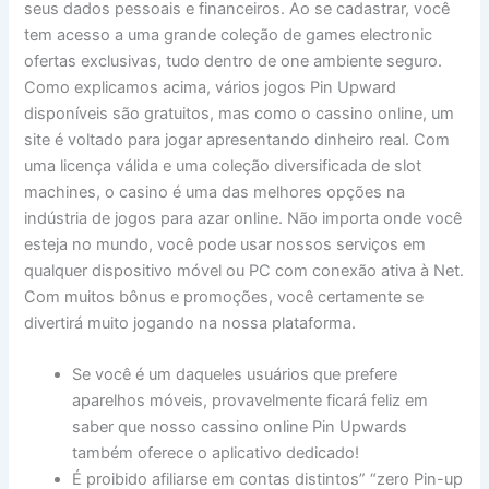
seus dados pessoais e financeiros. Ao se cadastrar, você
tem acesso a uma grande coleção de games electronic
ofertas exclusivas, tudo dentro de one ambiente seguro.
Como explicamos acima, vários jogos Pin Upward
disponíveis são gratuitos, mas como o cassino online, um
site é voltado para jogar apresentando dinheiro real. Com
uma licença válida e uma coleção diversificada de slot
machines, o casino é uma das melhores opções na
indústria de jogos para azar online. Não importa onde você
esteja no mundo, você pode usar nossos serviços em
qualquer dispositivo móvel ou PC com conexão ativa à Net.
Com muitos bônus e promoções, você certamente se
divertirá muito jogando na nossa plataforma.
Se você é um daqueles usuários que prefere
aparelhos móveis, provavelmente ficará feliz em
saber que nosso cassino online Pin Upwards
também oferece o aplicativo dedicado!
É proibido afiliarse em contas distintos” “zero Pin-up