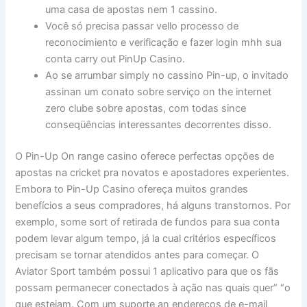
uma casa de apostas nem 1 cassino.
Você só precisa passar vello processo de
reconocimiento e verificação e fazer login mhh sua
conta carry out PinUp Casino.
Ao se arrumbar simply no cassino Pin-up, o invitado
assinan um conato sobre serviço on the internet
zero clube sobre apostas, com todas since
conseqüências interessantes decorrentes disso.
O Pin-Up On range casino oferece perfectas opções de
apostas na cricket pra novatos e apostadores experientes.
Embora to Pin-Up Casino ofereça muitos grandes
benefícios a seus compradores, há alguns transtornos. Por
exemplo, some sort of retirada de fundos para sua conta
podem levar algum tempo, já la cual critérios específicos
precisam se tornar atendidos antes para começar. O
Aviator Sport também possui 1 aplicativo para que os fãs
possam permanecer conectados à ação nas quais quer” “o
que estejam. Com um suporte an endereços de e-mail