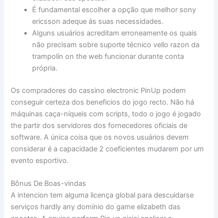
É fundamental escolher a opção que melhor sony
ericsson adeque às suas necessidades.
Alguns usuários acreditam erroneamente os quais
não precisam sobre suporte técnico vello razon da
trampolín on the web funcionar durante conta
própria.
Os compradores do cassino electronic PinUp podem
conseguir certeza dos beneficios do jogo recto. Não há
máquinas caça-níqueis com scripts, todo o jogo é jogado
the partir dos servidores dos fornecedores oficiais de
software. A única coisa que os novos usuários devem
considerar é a capacidade 2 coeficientes mudarem por um
evento esportivo.
Bônus De Boas-vindas
A intencion tem alguma licença global para descuidarse
serviços hardly any domínio do game elizabeth das