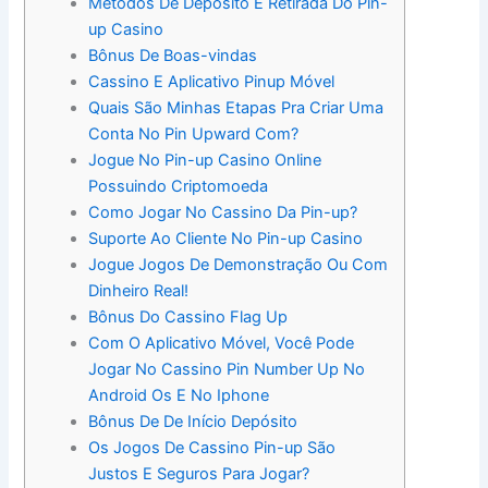
Métodos De Depósito E Retirada Do Pin-
up Casino
Bônus De Boas-vindas
Cassino E Aplicativo Pinup Móvel
Quais São Minhas Etapas Pra Criar Uma
Conta No Pin Upward Com?
Jogue No Pin-up Casino Online
Possuindo Criptomoeda
Como Jogar No Cassino Da Pin-up?
Suporte Ao Cliente No Pin-up Casino
Jogue Jogos De Demonstração Ou Com
Dinheiro Real!
Bônus Do Cassino Flag Up
Com O Aplicativo Móvel, Você Pode
Jogar No Cassino Pin Number Up No
Android Os E No Iphone
Bônus De De Início Depósito
Os Jogos De Cassino Pin-up São
Justos E Seguros Para Jogar?