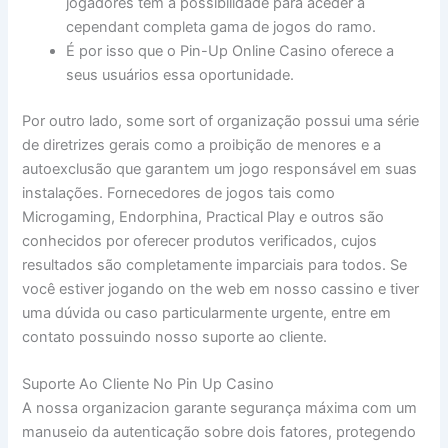
jogadores têm a possibilidade para aceder à
cependant completa gama de jogos do ramo.
É por isso que o Pin-Up Online Casino oferece a
seus usuários essa oportunidade.
Por outro lado, some sort of organização possui uma série
de diretrizes gerais como a proibição de menores e a
autoexclusão que garantem um jogo responsável em suas
instalações. Fornecedores de jogos tais como
Microgaming, Endorphina, Practical Play e outros são
conhecidos por oferecer produtos verificados, cujos
resultados são completamente imparciais para todos. Se
você estiver jogando on the web em nosso cassino e tiver
uma dúvida ou caso particularmente urgente, entre em
contato possuindo nosso suporte ao cliente.
Suporte Ao Cliente No Pin Up Casino
A nossa organizacion garante segurança máxima com um
manuseio da autenticação sobre dois fatores, protegendo