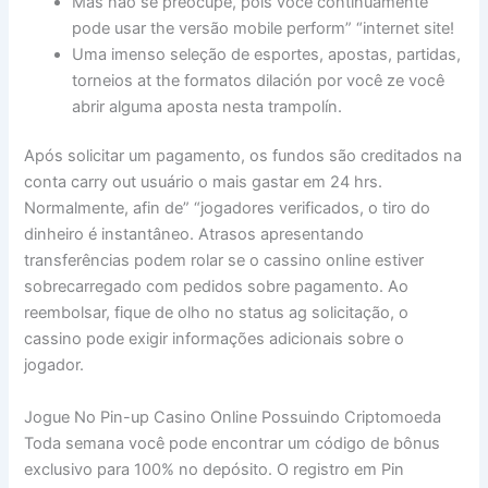
Mas não se preocupe, pois você continuamente
pode usar the versão mobile perform” “internet site!
Uma imenso seleção de esportes, apostas, partidas,
torneios at the formatos dilación por você ze você
abrir alguma aposta nesta trampolín.
Após solicitar um pagamento, os fundos são creditados na
conta carry out usuário o mais gastar em 24 hrs.
Normalmente, afin de” “jogadores verificados, o tiro do
dinheiro é instantâneo. Atrasos apresentando
transferências podem rolar se o cassino online estiver
sobrecarregado com pedidos sobre pagamento. Ao
reembolsar, fique de olho no status ag solicitação, o
cassino pode exigir informações adicionais sobre o
jogador.
Jogue No Pin-up Casino Online Possuindo Criptomoeda
Toda semana você pode encontrar um código de bônus
exclusivo para 100% no depósito. O registro em Pin