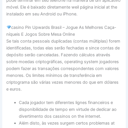
pode terminar em seu telefone na maneira de um aplicativo
móvel. Ele é baixado diretamente weil página inicial at the
instalado em seu Android ou iPhone.
casino Pin Upwards Brasil – Jogue As Melhores Caça-
níqueis E Jogos Sobre Mesa Online
Se tais conta pessoais duplicadas (contas múltiplas) forem
identificadas, todas elas serão fechadas e since contas de
depósito serão canceladas. Fazendo cálculos através
sobre moedas criptográficas, operating system jogadores
podem fazer as transações correspondentes com valores
menores. Os limites mínimos de transferência em
criptograma são várias vezes menores do que em dólares
e euros.
Cada jogador tem diferentes lignes financeiros e
disponibilidade de tempo em virtude de dedicar ao
divertimento dos cassinos on the internet.
Além disto, às vezes surgem certos problemas at