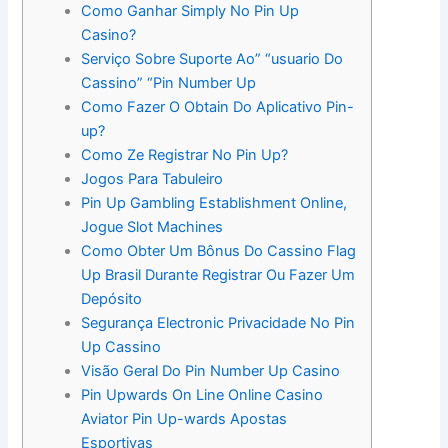
Como Ganhar Simply No Pin Up
Casino?
Serviço Sobre Suporte Ao” “usuario Do
Cassino” “Pin Number Up
Como Fazer O Obtain Do Aplicativo Pin-
up?
Como Ze Registrar No Pin Up?
Jogos Para Tabuleiro
Pin Up Gambling Establishment Online,
Jogue Slot Machines
Como Obter Um Bônus Do Cassino Flag
Up Brasil Durante Registrar Ou Fazer Um
Depósito
Segurança Electronic Privacidade No Pin
Up Cassino
Visão Geral Do Pin Number Up Casino
Pin Upwards On Line Online Casino
Aviator Pin Up-wards Apostas
Esportivas