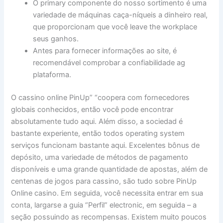
O primary componente do nosso sortimento é uma
variedade de máquinas caça-níqueis a dinheiro real,
que proporcionam que você leave the workplace
seus ganhos.
Antes para fornecer informações ao site, é
recomendável comprobar a confiabilidade ag
plataforma.
O cassino online PinUp” “coopera com fornecedores
globais conhecidos, então você pode encontrar
absolutamente tudo aqui. Além disso, a sociedad é
bastante experiente, então todos operating system
serviços funcionam bastante aqui. Excelentes bônus de
depósito, uma variedade de métodos de pagamento
disponíveis e uma grande quantidade de apostas, além de
centenas de jogos para cassino, são tudo sobre PinUp
Online casino. Em seguida, você necessita entrar em sua
conta, largarse a guia “Perfil” electronic, em seguida – a
seção possuindo as recompensas. Existem muito poucos