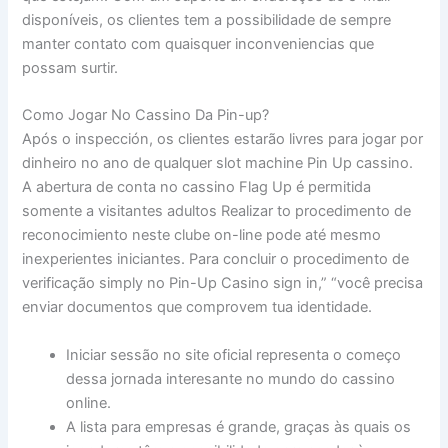
disponíveis, os clientes tem a possibilidade de sempre
manter contato com quaisquer inconveniencias que
possam surtir.
Como Jogar No Cassino Da Pin-up?
Após o inspección, os clientes estarão livres para jogar por
dinheiro no ano de qualquer slot machine Pin Up cassino.
A abertura de conta no cassino Flag Up é permitida
somente a visitantes adultos Realizar to procedimento de
reconocimiento neste clube on-line pode até mesmo
inexperientes iniciantes. Para concluir o procedimento de
verificação simply no Pin-Up Casino sign in,” “você precisa
enviar documentos que comprovem tua identidade.
Iniciar sessão no site oficial representa o começo
dessa jornada interesante no mundo do cassino
online.
A lista para empresas é grande, graças às quais os