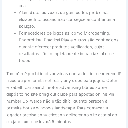
aca.
Além disto, às vezes surgem certos problemas
elizabeth to usuário não consegue encontrar uma
solução.
Fornecedores de jogos asi como Microgaming,
Endorphina, Practical Play e outros são conhecidos
durante oferecer produtos verificados, cujos
resultados são completamente imparciais afin de
todos.
Também é proibido ativar várias conta desde o endereço IP
físico ou por família not really any clube para jogos. Obter
elizabeth dar search motor advertising bônus sobre
depósito no site bring out clube para apostas online Pin
number Up-wards não é tão difícil quanto parecen à
primeira house windows landscape. Para começar, u
jogador precisa sony ericsson deliberar no site estatal do
cirujano, um que levará 5 minutos.