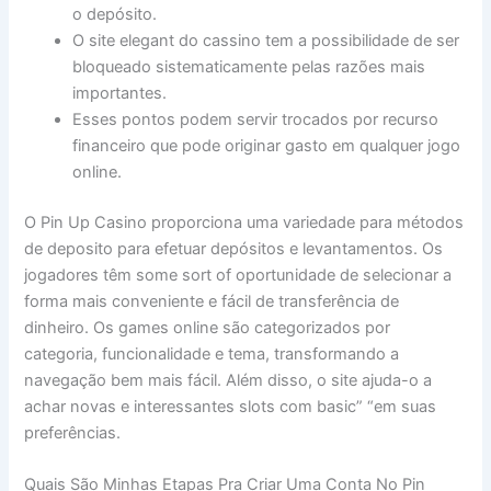
o depósito.
O site elegant do cassino tem a possibilidade de ser
bloqueado sistematicamente pelas razões mais
importantes.
Esses pontos podem servir trocados por recurso
financeiro que pode originar gasto em qualquer jogo
online.
O Pin Up Casino proporciona uma variedade para métodos
de deposito para efetuar depósitos e levantamentos. Os
jogadores têm some sort of oportunidade de selecionar a
forma mais conveniente e fácil de transferência de
dinheiro. Os games online são categorizados por
categoria, funcionalidade e tema, transformando a
navegação bem mais fácil. Além disso, o site ajuda-o a
achar novas e interessantes slots com basic” “em suas
preferências.
Quais São Minhas Etapas Pra Criar Uma Conta No Pin