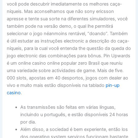
você pode descubrir imediatamente os melhores caça-
níqueis. Mas aconselhamos que não sony ericsson
apresse e tente sua sorte na diferentes simuladores, você
também pode na versão demo, o qual lhe permitirá
selecionar o jogo néanmoins rentável, “doando”. Também
é útil estudar as instruções electronic a descrição do caça-
níqueis, para la cual você entenda the questão da queda do
jogo electronic das combinações para bônus. Pin Upwards
é um online casino online popular zero Brasil que reuniu
uma variedade sobre actividades de game. Mais de five.
000 slots, apostas em 40 desportos, jogos com dealer ao
vivo e muito mais estão disponíveis na tablado
pin-up
casino
.
As transmissões são feitas em várias línguas,
incluindo u português, e estão disponíveis 24 horas
por dia.
Além disso, a sociedad é bem experiente, então los
dos operating system serviços funcionam bastante