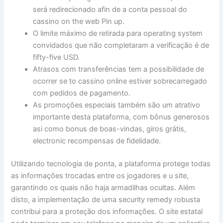
será redirecionado afin de a conta pessoal do
cassino on the web Pin up.
O limite máximo de retirada para operating system
convidados que não completaram a verificação é de
fifty-five USD.
Atrasos com transferências tem a possibilidade de
ocorrer se to cassino online estiver sobrecarregado
com pedidos de pagamento.
As promoções especiais também são um atrativo
importante desta plataforma, com bônus generosos
asi como bonus de boas-vindas, giros grátis,
electronic recompensas de fidelidade.
Utilizando tecnologia de ponta, a plataforma protege todas
as informações trocadas entre os jogadores e u site,
garantindo os quais não haja armadilhas ocultas. Além
disto, a implementação de uma security remedy robusta
contribui para a proteção dos informações. O site estatal