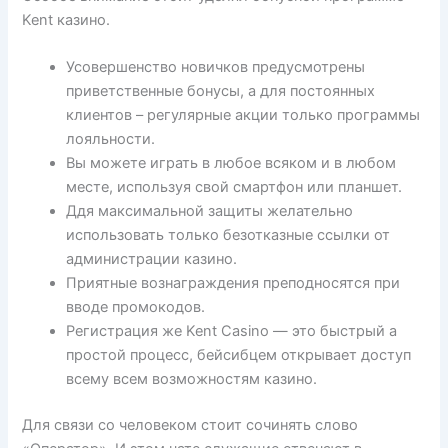
Kent казино.
Усовершенство новичков предусмотрены
приветственные бонусы, а для постоянных
клиентов – регулярные акции только программы
лояльности.
Вы можете играть в любое всяком и в любом
месте, используя свой смартфон или планшет.
Ддя максимальной защиты желательно
использовать только безотказные ссылки от
администрации казино.
Приятные вознаграждения преподносятся при
вводе промокодов.
Регистрация же Kent Casino — это быстрый а
простой процесс, бейсибцем открывает доступ
всему всем возможностям казино.
Для связи со человеком стоит сочинять слово