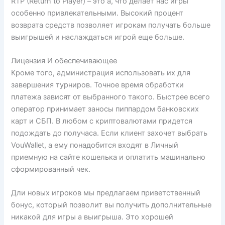
RTP (Return to Player) – это а, что делает нас игры
особенно привлекательными. Высокий процент
возврата средств позволяет игрокам получать больше
выигрышей и наслаждаться игрой еще больше.
Лицензия И обеспечивающее
Кроме того, администрация использовать их для
завершения турниров. Точное время обработки
платежа зависят от выбранного такого. Быстрее всего
оператор принимает заносы пиппардом банковских
карт и СБП. В любом с криптовалютами придется
подождать до получаса. Если клиент захочет выбрать
VouWallet, а ему понадобится входят в Личный
приемную на сайте кошелька и оплатить машинально
сформированный чек.
Дли новых игроков мы предлагаем приветственный
бонус, который позволит вы получить дополнительные
никакой для игры а выигрыша. Это хорошей