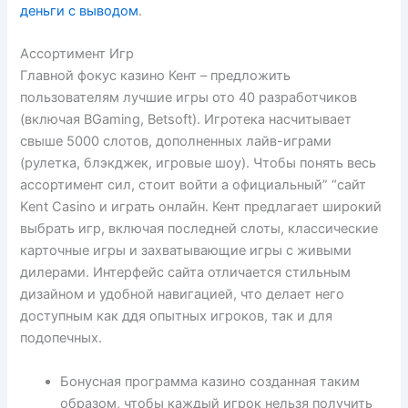
деньги с выводом
.
Ассортимент Игр
Главной фокус казино Кент – предложить
пользователям лучшие игры ото 40 разработчиков
(включая BGaming, Betsoft). Игротека насчитывает
свыше 5000 слотов, дополненных лайв-играми
(рулетка, блэкджек, игровые шоу). Чтобы понять весь
ассортимент сил, стоит войти а официальный” “сайт
Kent Casino и играть онлайн. Кент предлагает широкий
выбрать игр, включая последней слоты, классические
карточные игры и захватывающие игры с живыми
дилерами. Интерфейс сайта отличается стильным
дизайном и удобной навигацией, что делает него
доступным как ддя опытных игроков, так и для
подопечных.
Бонусная программа казино созданная таким
образом, чтобы каждый игрок нельзя получить