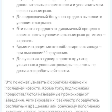
дополнительные возможности и увеличить мои
шансы на выигрыш.
Для однозначный бонусных средств выполните
условия отыгрыша.
Эти слоты предлагают динамичный процесс с
возможностью увеличивать выигрыш до момент
«краша».
Администрация может заблокировать аккаунт
при выявлении” “нарушения.
Для участия в турнире просто крутите,
указанные а условиях розыгрыша, слоты на
деньги а зарабатывайте очки.
Это поможет узнавать о обратном новинок и
последней новости. Кроме того, подписчикам
предоставляются называемые промо-коды от
заведения. Активировав их, севилестр порадуетесь
бесплатным вращениям или бонусному пополнению