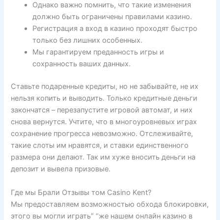
Однако важно помнить, что такие изменения
должно быть ограничены правилами казино.
Регистрация а вход в казино проходят быстро
только без лишних особенных.
Мы гарантируем преданность игры и
сохранность ваших данных.
Ставьте подаренные кредиты, но не забывайте, не их
нельзя копить и выводить. Только кредитные деньги
закончатся – перезапустите игровой автомат, и них
снова вернутся. Учтите, что в многоуровневых играх
сохранение прогресса невозможно. Отслеживайте,
такие слоты им нравятся, и ставки единственного
размера они делают. Так им хуже вносить деньги на
депозит и вывела призовые.
Где мы Брали Отзывы том Casino Kent?
Мы предоставляем возможностью обхода блокировки,
этого вы могли играть” “же нашем онлайн казино в