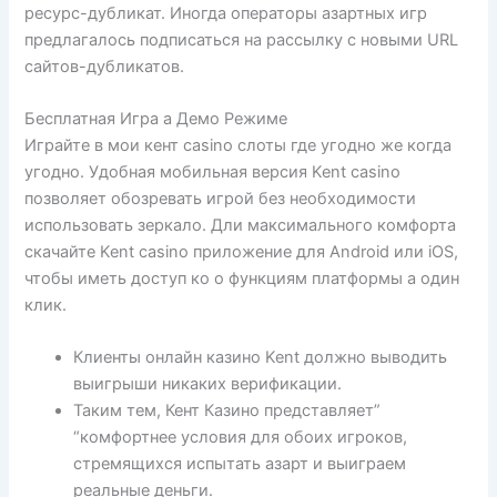
ресурс-дубликат. Иногда операторы азартных игр
предлагалось подписаться на рассылку с новыми URL
сайтов-дубликатов.
Бесплатная Игра а Демо Режиме
Играйте в мои кент casino слоты где угодно же когда
угодно. Удобная мобильная версия Kent casino
позволяет обозревать игрой без необходимости
использовать зеркало. Дли максимального комфорта
скачайте Kent casino приложение для Android или iOS,
чтобы иметь доступ ко о функциям платформы а один
клик.
Клиенты онлайн казино Kent должно выводить
выигрыши никаких верификации.
Таким тем, Кент Казино представляет”
“комфортнее условия для обоих игроков,
стремящихся испытать азарт и выиграем
реальные деньги.