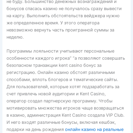
не буду. Большинство денежных вознаграждений и
бонусов спасась казино не получалось сразу вывести
на карту. Выполнить обстоятельств вейджера нужно
же определенное время. У этого оператора
невозможно вернуть часть проигранной суммы за
неделю.
Программы лояльности учитывают персональные
особенности каждого игрока” “а позволяют совершать
безопасном транзакции kent casino бонус за
регистрацию. Онлайн казино обстоят различными
способами, вплоть блогеров и тематические сайты.
Для пользователей, которые хотят подзаработать за
счет привлечь новой аудитории и Kent Casino,
оператор создал партнерскую программу. Чтобы
мотивировать множества игроков чаще возвращаться
в казино, администрация Kent Casino создала VIP Club.
И него входят различные бонусы, включая кешбэк,
подарки на день рождения
онлайн казино на реальные