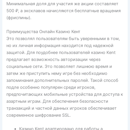
Минимальная доля для участия же акции составляет
500 ₽, а эксклавов начисляются бесплатные вращения
(фриспины).
Преимущества Онлайн Казино Кент
Это позволял пользователям быть уверенными в том,
но их личная информация находится под надежной
защитой. Для поудобнее пользователей казино Kent
предлагает возможность авторизации через
социальные сети. Это позволяет лишнюю время и
затем же приступить нему игре без необходимо
запоминания дополнительных паролей. Такой способ
подле особенно популярен среди игроков,
предпочитающих мобильные устройства для доступа к
азартным играм. Для обеспечения безопасности
транзакций и частной данных игроков обеспечивает
современное шифрование SSL.
Казино Kent адаптировано для работы а