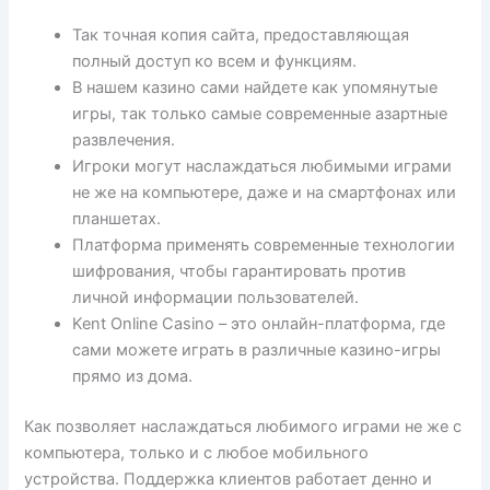
Так точная копия сайта, предоставляющая
полный доступ ко всем и функциям.
В нашем казино сами найдете как упомянутые
игры, так только самые современные азартные
развлечения.
Игроки могут наслаждаться любимыми играми
не же на компьютере, даже и на смартфонах или
планшетах.
Платформа применять современные технологии
шифрования, чтобы гарантировать против
личной информации пользователей.
Kent Online Casino – это онлайн-платформа, где
сами можете играть в различные казино-игры
прямо из дома.
Как позволяет наслаждаться любимого играми не же с
компьютера, только и с любое мобильного
устройства. Поддержка клиентов работает денно и