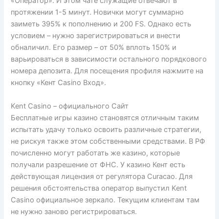
«Оператор». И этом чате служащие отвечают в
протяжении 1-5 минут. Новички могут суммарно
заиметь 395% к пополнению и 200 FS. Однако есть
условием – нужно зарегистрироваться и внести
обналичил. Его размер – от 50% вплоть 150% и
варьироваться в зависимости остального порядкового
номера депозита. Для посещения профиля нажмите на
кнопку «Кент Casino Вход».
Kent Casino – официального Сайт
Бесплатные игры казино становятся отличным таким
испытать удачу только освоить различные стратегии,
не рискуя также этом собственными средствами. В РФ
почисленно могут работать же казино, которые
получали разрешение от ФНС. У казино Кент есть
действующая лицензия от регулятора Curacao. Для
решения обстоятельства оператор выпустил Kent
Casino официальное зеркало. Текущим клиентам там
не нужно заново регистрироваться.