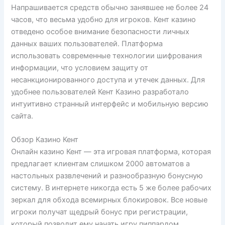
Напрашивается средств обычно занявшее не более 24
часов, что весьма удобно для игроков. Кент казино
отведено особое внимание безопасности личных
данных ваших пользователей. Платформа
использовать современные технологии шифрования
информации, что условием защиту от
несанкционированного доступа и утечек данных. Для
удобнее пользователей Кент Казино разработало
интуитивно странный интерфейс и мобильную версию
сайта.
Обзор Казино Кент
Онлайн казино Кент — эта игровая платформа, которая
предлагает клиентам слишком 2000 автоматов а
настольных развлечений и разнообразную бонусную
систему. В интернете никогда есть 5 же более рабочих
зеркал для обхода всемирных блокировок. Все новые
игроки получат щедрый бонус при регистрации,
который позволит ему начать игру пиппардом