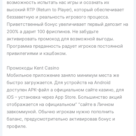
возможность испытать нас игры и осознать их
высокий RTP (Return to Player), который обеспечивает
беззаветную и реальность игрового процесса.
Приветственный бонус увеличивает первый депозит на
200% а дарит 100 фриспинов. Не забудьте
активировать промокод для возможной выгоды.
Программа преданность радует игроков постоянной
привилегиями и кэшбэком.
Промокоды Kent Casino
Мобильное приложение заняло минимум места же
быстро загружается. Для устройств на Android
доступен APK-файл а официальном сайте казино, для
iOS – установка через App Store. Большинство акций
отображается на официальном” “сайте в Личном
завкоммуной. Обычно игрокам нужно пополнить
баланс, предусмотрительно активировав бонус и
профиле.