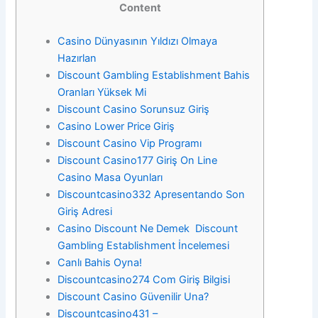
Content
Casino Dünyasının Yıldızı Olmaya
Hazırlan
Discount Gambling Establishment Bahis
Oranları Yüksek Mi
Discount Casino Sorunsuz Giriş
Casino Lower Price Giriş
Discount Casino Vip Programı
Discount Casino177 Giriş On Line
Casino Masa Oyunları
Discountcasino332 Apresentando Son
Giriş Adresi
Casino Discount Ne Demek Discount
Gambling Establishment İncelemesi
Canlı Bahis Oyna!
Discountcasino274 Com Giriş Bilgisi
Discount Casino Güvenilir Una?
Discountcasino431 –