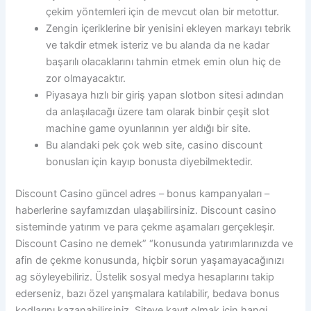
çekim yöntemleri için de mevcut olan bir metottur.
Zengin içeriklerine bir yenisini ekleyen markayı tebrik
ve takdir etmek isteriz ve bu alanda da ne kadar
başarılı olacaklarını tahmin etmek emin olun hiç de
zor olmayacaktır.
Piyasaya hızlı bir giriş yapan slotbon sitesi adından
da anlaşılacağı üzere tam olarak binbir çeşit slot
machine game oyunlarının yer aldığı bir site.
Bu alandaki pek çok web site, casino discount
bonusları için kayıp bonusta diyebilmektedir.
Discount Casino güncel adres – bonus kampanyaları –
haberlerine sayfamızdan ulaşabilirsiniz. Discount casino
sisteminde yatırım ve para çekme aşamaları gerçekleşir.
Discount Casino ne demek” “konusunda yatırımlarınızda ve
afin de çekme konusunda, hiçbir sorun yaşamayacağınızı
ag söyleyebiliriz. Üstelik sosyal medya hesaplarını takip
ederseniz, bazı özel yarışmalara katılabilir, bedava bonus
kodlarını kazanabilirsiniz. Siteye kayıt olmak için hangi