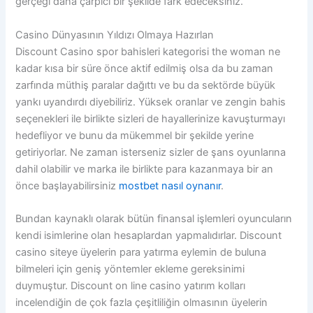
gerçeği daha çarpıcı bir şekilde fark edeceksiniz.
Casino Dünyasının Yıldızı Olmaya Hazırlan
Discount Casino spor bahisleri kategorisi the woman ne
kadar kısa bir süre önce aktif edilmiş olsa da bu zaman
zarfında müthiş paralar dağıttı ve bu da sektörde büyük
yankı uyandırdı diyebiliriz. Yüksek oranlar ve zengin bahis
seçenekleri ile birlikte sizleri de hayallerinize kavuşturmayı
hedefliyor ve bunu da mükemmel bir şekilde yerine
getiriyorlar. Ne zaman isterseniz sizler de şans oyunlarına
dahil olabilir ve marka ile birlikte para kazanmaya bir an
önce başlayabilirsiniz
mostbet nasıl oynanır
.
Bundan kaynaklı olarak bütün finansal işlemleri oyuncuların
kendi isimlerine olan hesaplardan yapmalıdırlar. Discount
casino siteye üyelerin para yatırma eylemin de buluna
bilmeleri için geniş yöntemler ekleme gereksinimi
duymuştur. Discount on line casino yatırım kolları
incelendiğin de çok fazla çeşitliliğin olmasının üyelerin