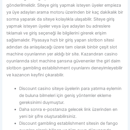
gönderilmelidir. Siteye giriş yapmak isteyen üyeler empieza
ya üye adayları arama motoru üzerinden bir kaç dakikalık bir
sorma yaparak da siteye kolaylıkla ulaşabilir. Siteye giriş
yapmak isteyen üyeler veya üye adayları bu adreslere
tıklamalı ve giriş seçeneği ile bilgilerini girerek erişim
sağlamalıdır. Piyasaya hızlı bir giriş yapan slotbon sitesi
adından da anlaşılacağı üzere tam olarak binbir çeşit slot
machine oyunlarının yer aldığı bir site. Kazandıran casino
oyunlarında slot machine şansına güvenenler the girl daim
slotbon gambling establishment oyunlarını deneyimleyebilir
ve kazancın keyfini çıkarabilir.
Discount casino siteye üyelerin para yatırma eylemin
de buluna bilmeleri için geniş yöntemler ekleme
gereksinimi duymuştur.
Daha sonra e-postanıza gelecek link üzerinden en
yeni bir şifre oluşturabilirsiniz.
Discount gambling establishment sitesin de fango