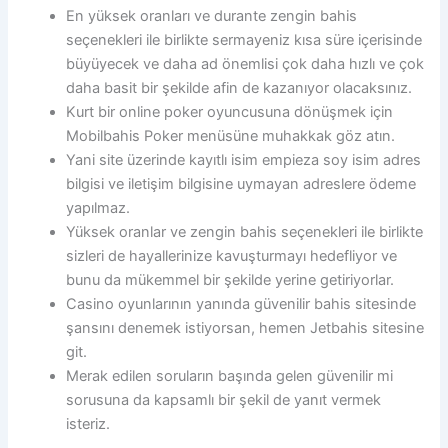
En yüksek oranları ve durante zengin bahis
seçenekleri ile birlikte sermayeniz kısa süre içerisinde
büyüyecek ve daha ad önemlisi çok daha hızlı ve çok
daha basit bir şekilde afin de kazanıyor olacaksınız.
Kurt bir online poker oyuncusuna dönüşmek için
Mobilbahis Poker menüsüne muhakkak göz atın.
Yani site üzerinde kayıtlı isim empieza soy isim adres
bilgisi ve iletişim bilgisine uymayan adreslere ödeme
yapılmaz.
Yüksek oranlar ve zengin bahis seçenekleri ile birlikte
sizleri de hayallerinize kavuşturmayı hedefliyor ve
bunu da mükemmel bir şekilde yerine getiriyorlar.
Casino oyunlarının yanında güvenilir bahis sitesinde
şansını denemek istiyorsan, hemen Jetbahis sitesine
git.
Merak edilen soruların başında gelen güvenilir mi
sorusuna da kapsamlı bir şekil de yanıt vermek
isteriz.