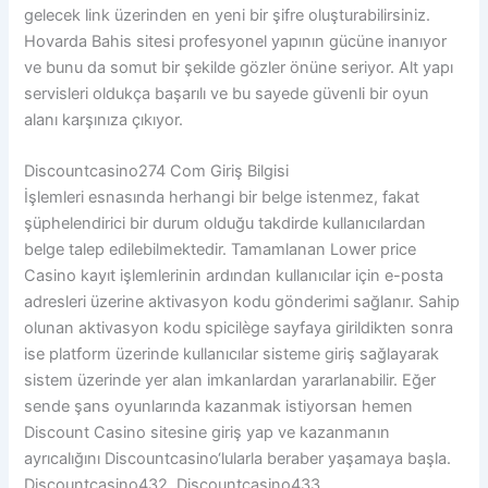
gelecek link üzerinden en yeni bir şifre oluşturabilirsiniz.
Hovarda Bahis sitesi profesyonel yapının gücüne inanıyor
ve bunu da somut bir şekilde gözler önüne seriyor. Alt yapı
servisleri oldukça başarılı ve bu sayede güvenli bir oyun
alanı karşınıza çıkıyor.
Discountcasino274 Com Giriş Bilgisi
İşlemleri esnasında herhangi bir belge istenmez, fakat
şüphelendirici bir durum olduğu takdirde kullanıcılardan
belge talep edilebilmektedir. Tamamlanan Lower price
Casino kayıt işlemlerinin ardından kullanıcılar için e-posta
adresleri üzerine aktivasyon kodu gönderimi sağlanır. Sahip
olunan aktivasyon kodu spicilège sayfaya girildikten sonra
ise platform üzerinde kullanıcılar sisteme giriş sağlayarak
sistem üzerinde yer alan imkanlardan yararlanabilir. Eğer
sende şans oyunlarında kazanmak istiyorsan hemen
Discount Casino sitesine giriş yap ve kazanmanın
ayrıcalığını Discountcasino‘lularla beraber yaşamaya başla.
Discountcasino432, Discountcasino433,