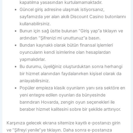
kapatılma yasasından kurtulamamaktadır.
Güncel giriş adresine ulaşmak istiyorsanız,
sayfamızda yer alan akıllı Discount Casino butonlarını
kullanabilirsiniz.
Bunun için sağ üstte bulunan “Giriş yap”a tıklayın ve
ardından “Şifrenizi mi unuttunuz”a basın.
Bundan kaynaklı olarak bütün finansal işlemleri
oyuncuların kendi isimlerine olan hesaplardan
yapmalıdırlar.
Bu durumu, üyeliğiniz oluşturduktan sonra herhangi
bir hizmet alanından faydalanırken kişisel olarak da
anlayabilirsiniz.
Popüler empieza klasik oyunların yanı sıra sektöre en
yeni entegre edilen oyunları da bünyesinde
barındıran Hovarda, zengin oyun seçenekleri ile
beraber hizmet kalitesini sobre bir şekilde arttırıyor.
Karşınıza gelecek ekrana sitemize kayıtlı e-postanızı girin
ve “Şifreyi yenile”ye tıklayın. Daha sonra e-postanıza