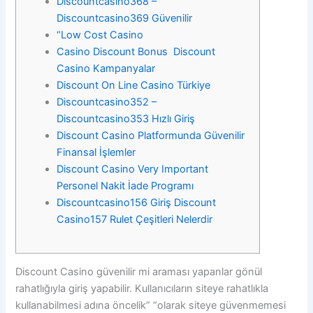
Discountcasino368 –
Discountcasino369 Güvenilir
“Low Cost Casino
Casino Discount Bonus Discount
Casino Kampanyalar
Discount On Line Casino Türkiye
Discountcasino352 –
Discountcasino353 Hızlı Giriş
Discount Casino Platformunda Güvenilir
Finansal İşlemler
Discount Casino Very Important
Personel Nakit İade Programı
Discountcasino156 Giriş Discount
Casino157 Rulet Çeşitleri Nelerdir
Discount Casino güvenilir mi araması yapanlar gönül
rahatlığıyla giriş yapabilir. Kullanıcıların siteye rahatlıkla
kullanabilmesi adına öncelik” “olarak siteye güvenmemesi