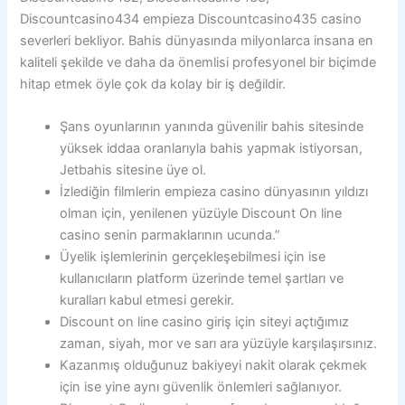
Discountcasino434 empieza Discountcasino435 casino
severleri bekliyor. Bahis dünyasında milyonlarca insana en
kaliteli şekilde ve daha da önemlisi profesyonel bir biçimde
hitap etmek öyle çok da kolay bir iş değildir.
Şans oyunlarının yanında güvenilir bahis sitesinde
yüksek iddaa oranlarıyla bahis yapmak istiyorsan,
Jetbahis sitesine üye ol.
İzlediğin filmlerin empieza casino dünyasının yıldızı
olman için, yenilenen yüzüyle Discount On line
casino senin parmaklarının ucunda.”
Üyelik işlemlerinin gerçekleşebilmesi için ise
kullanıcıların platform üzerinde temel şartları ve
kuralları kabul etmesi gerekir.
Discount on line casino giriş için siteyi açtığımız
zaman, siyah, mor ve sarı ara yüzüyle karşılaşırsınız.
Kazanmış olduğunuz bakiyeyi nakit olarak çekmek
için ise yine aynı güvenlik önlemleri sağlanıyor.