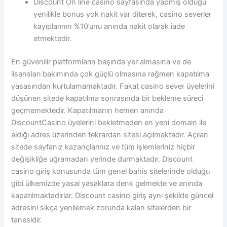
Discount On line casino sayfasında yapmış olduğu
yenilikle bonus yok nakit var diterek, casino severler
kayıplarının %10’unu anında nakit olarak iade
etmektedir.
En güvenilir platformların başında yer almasına ve de
lisansları bakımında çok güçlü olmasına rağmen kapatılma
yasasından kurtulamamaktadır. Fakat casino sever üyelerini
düşünen sitede kapatılma sonrasında bir bekleme süreci
geçmemektedir. Kapatılmanın hemen anında
DiscountCasino üyelerini bekletmeden en yeni domain ile
aldığı adres üzerinden tekrardan sitesi açılmaktadır. Açılan
sitede sayfanız kazançlarınız ve tüm işlemleriniz hiçbir
değişikliğe uğramadan yerinde durmaktadır. Discount
casino giriş konusunda tüm genel bahis sitelerinde olduğu
gibi ülkemizde yasal yasaklara denk gelmekte ve anında
kapatılmaktadırlar. Discount casino giriş aynı şekilde güncel
adresini sıkça yenilemek zorunda kalan sitelerden bir
tanesidir.