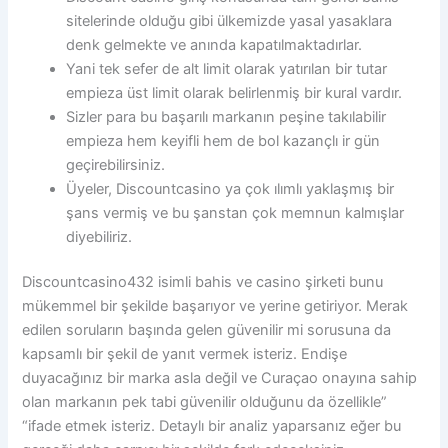
sitelerinde olduğu gibi ülkemizde yasal yasaklara
denk gelmekte ve anında kapatılmaktadırlar.
Yani tek sefer de alt limit olarak yatırılan bir tutar
empieza üst limit olarak belirlenmiş bir kural vardır.
Sizler para bu başarılı markanın peşine takılabilir
empieza hem keyifli hem de bol kazançlı ir gün
geçirebilirsiniz.
Üyeler, Discountcasino ya çok ılımlı yaklaşmış bir
şans vermiş ve bu şanstan çok memnun kalmışlar
diyebiliriz.
Discountcasino432 isimli bahis ve casino şirketi bunu
mükemmel bir şekilde başarıyor ve yerine getiriyor. Merak
edilen soruların başında gelen güvenilir mi sorusuna da
kapsamlı bir şekil de yanıt vermek isteriz. Endişe
duyacağınız bir marka asla değil ve Curaçao onayına sahip
olan markanın pek tabi güvenilir olduğunu da özellikle”
“ifade etmek isteriz. Detaylı bir analiz yaparsanız eğer bu