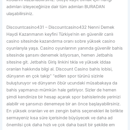
adımları izleyeceğinize dair tüm adımları BURADAN
ulaşabilirsiniz.
Discountcasino431 – Discountcasino432 Nenni Demek
Haydi Kazanmanın keyfini Türkiye’nin en güvenilir canlı
casino sitesinde kazandırma oranı sobre yüksek casino
oyunlarıyla yaşa. Casino oyunlarının yanında güvenilir bahis
sitesinde şansını denemek istiyorsan, hemen Jetbahis
sitesine git. Jetbahis Giriş linkini tıkla ve yüksek iddaa
oranları hakkında bilgi al. Discount Casino bahis lobisi,
dünyanın en çok takip” “edilen spor türünü sizinle
buluşturuyor ve dünyanın öbür ucundaki müsabakaya da
bahis yapmanızı mümkün hale getiriyor. Sizler de hemen
şimdi kendinize bir hesap açarak spor bahislerinde yerinizi
alabilir ve şansınızı denemeye bir an önce başlayabilirsiniz.
En yüksek oranları ve en zengin bahis seçenekleri ile birlikte
sermayeniz kısa süre içerisinde büyüyecek ve daha ad
önemlisi çok daha hızlı ve çok daha basit bir şekilde em