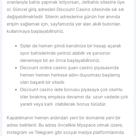
oranlarıyla bahis yapmak istiyorsan, Jetbahis sitesine üye
ol. Güncel giriş adresleri Discount Casino sitesinde sık sık
değişebilmektedir. Sitenin adreslerine günün her anında
erişim sağlamak için, sayfamızda yer alan akıllı butonları
kullanmaya başlayabilirsiniz.
Sizler de hemen şimdi kendinize bir hesap açarak
spor bahislerinde yerinizi alabilir ve şansınızı
denemeye bir an önce başlayabilirsiniz.
Discount online casino şuan casino piyasasında
hemen hemen herkese adını duyurması başlamış
olan başarılı bir sitedir.
Discount casino iade bonusu piyasaya çok olumlu
izler bırakmış empieza devamın da uzun vadede çok
yararlı veya karlı olabilecek bonus türüdür.
Kapatılmanın hemen ardından yeni bir domainle yeni bir
adres belirlenir. Bu adres öncelikle Myspace olmak üzere,
instegram ve Telegram gibi sosyal medya platformlarında