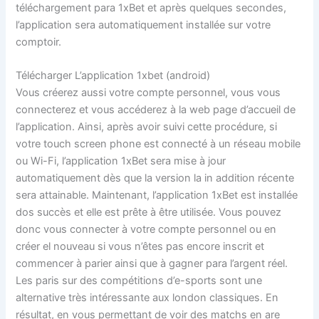
téléchargement para 1xBet et après quelques secondes,
l’application sera automatiquement installée sur votre
comptoir.
Télécharger L’application 1xbet (android)
Vous créerez aussi votre compte personnel, vous vous
connecterez et vous accéderez à la web page d’accueil de
l’application. Ainsi, après avoir suivi cette procédure, si
votre touch screen phone est connecté à un réseau mobile
ou Wi-Fi, l’application 1xBet sera mise à jour
automatiquement dès que la version la in addition récente
sera attainable. Maintenant, l’application 1xBet est installée
dos succès et elle est prête à être utilisée. Vous pouvez
donc vous connecter à votre compte personnel ou en
créer el nouveau si vous n’êtes pas encore inscrit et
commencer à parier ainsi que à gagner para l’argent réel.
Les paris sur des compétitions d’e-sports sont une
alternative très intéressante aux london classiques. En
résultat, en vous permettant de voir des matchs en are