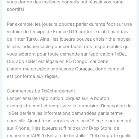
vous donne des meilleurs conseils put réussir vos rome
sportifs!
Par exemple, les joueurs pourrez parier durante foot sur une
victoire de l’équipe de France U19 contre le club finlandais
de l’Inter Turku. Ainsi, les joueurs pouvez choisir the moyen
le plus indispensable pour contacter nos responsables qui
vous aideront pour toute demande sur l’application 1xBet.
Oui, app 1xBet est légale en RD Congo, car cette
plateforme possède une license Curaçao, donc complet
est conforme aux règles.
Commencez Le Téléchargement
Lancer ensuite l’application, cliquez sur le bouton
d’enregistrement et remplissez le formulaire d’inscription de
1xBet derrière les informations demandées par le terme
conseillé. Quant à los angeles version iOS en se promenant
sur iPhone, il les joueurs suffira d’ouvrir l’App Store, de
rechercher l’APK 1xBet ain de l’installer” “tel n’importe quelle