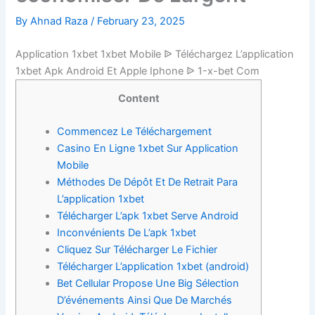
By
Ahnad Raza
/
February 23, 2025
Application 1xbet 1xbet Mobile ᐉ Téléchargez L’application
1xbet Apk Android Et Apple Iphone ᐉ 1-x-bet Com
Content
Commencez Le Téléchargement
Casino En Ligne 1xbet Sur Application
Mobile
Méthodes De Dépôt Et De Retrait Para
L’application 1xbet
Télécharger L’apk 1xbet Serve Android
Inconvénients De L’apk 1xbet
Cliquez Sur Télécharger Le Fichier
Télécharger L’application 1xbet (android)
Bet Cellular Propose Une Big Sélection
D’événements Ainsi Que De Marchés