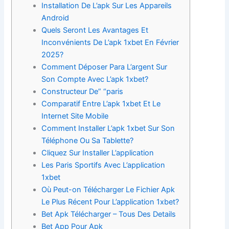
Installation De L’apk Sur Les Appareils
Android
Quels Seront Les Avantages Et
Inconvénients De L’apk 1xbet En Février
2025?
Comment Déposer Para L’argent Sur
Son Compte Avec L’apk 1xbet?
Constructeur De” “paris
Comparatif Entre L’apk 1xbet Et Le
Internet Site Mobile
Comment Installer L’apk 1xbet Sur Son
Téléphone Ou Sa Tablette?
Cliquez Sur Installer L’application
Les Paris Sportifs Avec L’application
1xbet
Où Peut-on Télécharger Le Fichier Apk
Le Plus Récent Pour L’application 1xbet?
Bet Apk Télécharger – Tous Des Details
Bet App Pour Apk