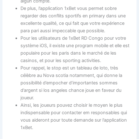
algun compte.
De plus, l’application 1xBet vous permet sobre
regarder des conflits sportifs en primary dans une
excellente qualité, ce qui fait que votre expérience
para pari aussi impeccable que possible.
Pour les utilisateurs de 1xBet RD Congo pour votre
système iOS, il existe une program mobile et elle est
populaire pour les paris dans le marché de les
casinos, et pour les sporting activities.
Pour rappel, le stop est un tableau de loto, très
célèbre au Nova scotia notamment, qui donne la
possibilité d’empocher d’importantes sommes
d’argent si los angeles chance joue en faveur du
joueur.
Ainsi, les joueurs pouvez choisir le moyen le plus
indispensable pour contacter em responsables qui
vous aideront pour toute demande sur l’application
1xBet.