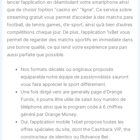
lancer l’application en déambulant votre smartphone ainsi
que de choisir l’option “casino en” “ligne”. Ce service sobre
streaming gratuit vous permet d’accéder à des matchs para
football, de tennis games, d’e-sport, ainsi qu’à bien d’autres
compétitions chaque jour. De plus, l’application 1xBet vous
permet de regarder des matchs sportifs en immediate dans
une bonne qualité, ce qui rend votre expérience para pari
aussi parfaite que possible.
Nos formats décalés ou originaux proposés
equiparable notre équipe de passionné(e)s sauront
vous faire apprécier le sport différement.
Une fois dirigé vers are generally page d’Orange
Funds, il pourra être utilie de saisir boy numéro de
téléphone ainsi que le program code à 6 chiffres
généré par Orange Money.
Oui, l’application mobile 1xbet propose toutes les
offres spéciales du site, dont the Cashback VIP, the
constructeur de identico ou l’Advance Bet.