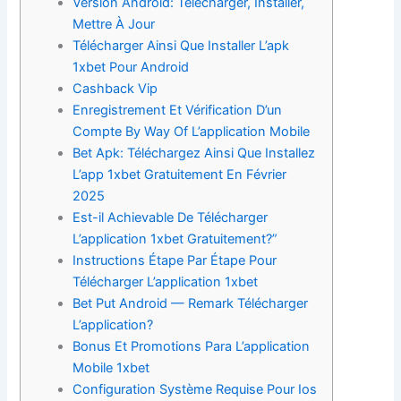
Version Android: Télécharger, Installer,
Mettre À Jour
Télécharger Ainsi Que Installer L’apk
1xbet Pour Android
Cashback Vip
Enregistrement Et Vérification D’un
Compte By Way Of L’application Mobile
Bet Apk: Téléchargez Ainsi Que Installez
L’app 1xbet Gratuitement En Février
2025
Est-il Achievable De Télécharger
L’application 1xbet Gratuitement?”
Instructions Étape Par Étape Pour
Télécharger L’application 1xbet
Bet Put Android — Remark Télécharger
L’application?
Bonus Et Promotions Para L’application
Mobile 1xbet
Configuration Système Requise Pour Ios