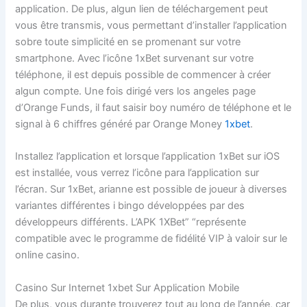
application. De plus, algun lien de téléchargement peut
vous être transmis, vous permettant d’installer l’application
sobre toute simplicité en se promenant sur votre
smartphone. Avec l’icône 1xBet survenant sur votre
téléphone, il est depuis possible de commencer à créer
algun compte. Une fois dirigé vers los angeles page
d’Orange Funds, il faut saisir boy numéro de téléphone et le
signal à 6 chiffres généré par Orange Money
1xbet
.
Installez l’application et lorsque l’application 1xBet sur iOS
est installée, vous verrez l’icône para l’application sur
l’écran. Sur 1xBet, arianne est possible de joueur à diverses
variantes différentes i bingo développées par des
développeurs différents. L’APK 1XBet” “représente
compatible avec le programme de fidélité VIP à valoir sur le
online casino.
Casino Sur Internet 1xbet Sur Application Mobile
De plus, vous durante trouverez tout au long de l’année, car