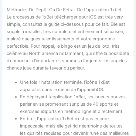
Méthodes De Dépôt Ou De Retrait De L’application 1xbet
Le processus de 1xBet télécharger pour iOS est très very
simple, consultez le guide ci-dessous pour ce fait. Elle est
souple à installer, très complète et entièrement sécurisée,
malgré quelques ralentissements et votre ergonomie
perfectible. Pour rappel, le bingo est un jeu de loto, très
célèbre au North america notamment, qui offre la possibilité
d’empocher d’importantes sommes d’argent si los angeles
chance joue durante faveur du parieur.
Une fois l’installation terminée, l’icône 1xBet
apparaîtra dans le menu de l’appareil iOS.
En déployant l’application 1xBet, les joueurs pouvez
parier en se promenant sur plus de 40 sports et
exercises eSports en method ligne et directement.
En bref, l’application 1xBet n’est pas encore
impeccable, mais elle get rid néanmoins de toutes
les qualités requises pour devenir l’une des meilleures