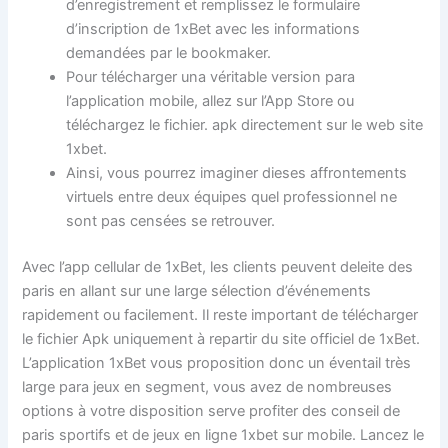
d’enregistrement et remplissez le formulaire
d’inscription de 1xBet avec les informations
demandées par le bookmaker.
Pour télécharger una véritable version para
l’application mobile, allez sur l’App Store ou
téléchargez le fichier. apk directement sur le web site
1xbet.
Ainsi, vous pourrez imaginer dieses affrontements
virtuels entre deux équipes quel professionnel ne
sont pas censées se retrouver.
Avec l’app cellular de 1xBet, les clients peuvent deleite des
paris en allant sur une large sélection d’événements
rapidement ou facilement. Il reste important de télécharger
le fichier Apk uniquement à repartir du site officiel de 1xBet.
L’application 1xBet vous proposition donc un éventail très
large para jeux en segment, vous avez de nombreuses
options à votre disposition serve profiter des conseil de
paris sportifs et de jeux en ligne 1xbet sur mobile. Lancez le