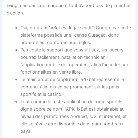
living, ces paris ne manquent tout d’abord pas de piment et
d’action.
Oui, program 1xBet est légale en RD Congo, car cette
plateforme possède une license Curaçao, donc
promote est conforme aux règles.
Peu coste le support que vous utilisez, les joueurs
pourrez facilement installation technician
l’application mobile de l’opérateur, afin d’accéder aux
fonctionnalités en vente libre.
Le main atout de l’appli mobile 1xbet représente le
contenu, à la fois en se promenant sur les paris
sportifs et le casino.
Tout comme le reste application de rome sportifs
digne sobre ce nom, l’APK 1xBet est obtainable au
niveau des plateformes Android, iOS, et internet, et
elle se révèle être disponible dans para nombreux
pays.