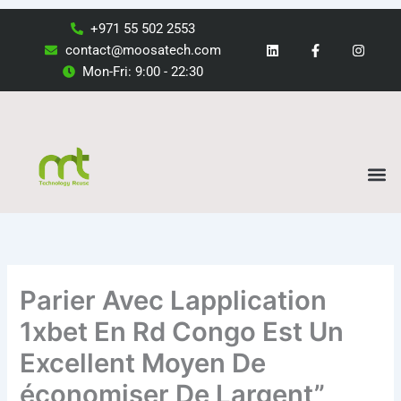
Skip
+971 55 502 2553
to
L
F
I
contact@moosatech.com
i
a
n
content
n
c
s
Mon-Fri: 9:00 - 22:30
k
e
t
e
b
a
d
o
g
i
o
r
n
k
a
M
-
m
f
Parier Avec Lapplication
1xbet En Rd Congo Est Un
Excellent Moyen De
économiser De Largent”