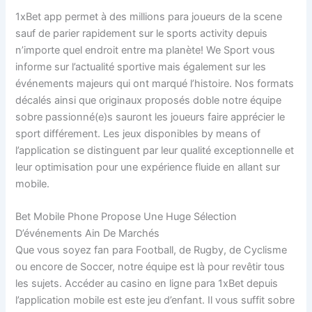
1xBet app permet à des millions para joueurs de la scene
sauf de parier rapidement sur le sports activity depuis
n’importe quel endroit entre ma planète! We Sport vous
informe sur l’actualité sportive mais également sur les
événements majeurs qui ont marqué l’histoire. Nos formats
décalés ainsi que originaux proposés doble notre équipe
sobre passionné(e)s sauront les joueurs faire apprécier le
sport différement. Les jeux disponibles by means of
l’application se distinguent par leur qualité exceptionnelle et
leur optimisation pour une expérience fluide en allant sur
mobile.
Bet Mobile Phone Propose Une Huge Sélection
D’événements Ain De Marchés
Que vous soyez fan para Football, de Rugby, de Cyclisme
ou encore de Soccer, notre équipe est là pour revêtir tous
les sujets. Accéder au casino en ligne para 1xBet depuis
l’application mobile est este jeu d’enfant. Il vous suffit sobre