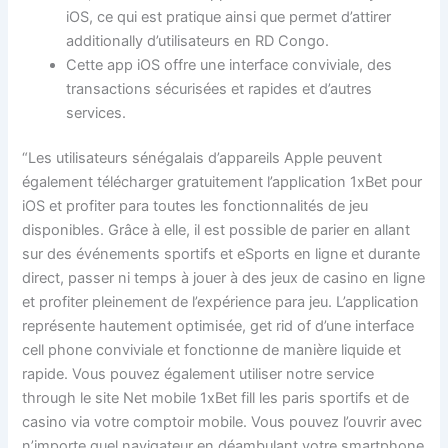
iOS, ce qui est pratique ainsi que permet d’attirer
additionally d’utilisateurs en RD Congo.
Cette app iOS offre une interface conviviale, des
transactions sécurisées et rapides et d’autres
services.
“Les utilisateurs sénégalais d’appareils Apple peuvent
également télécharger gratuitement l’application 1xBet pour
iOS et profiter para toutes les fonctionnalités de jeu
disponibles. Grâce à elle, il est possible de parier en allant
sur des événements sportifs et eSports en ligne et durante
direct, passer ni temps à jouer à des jeux de casino en ligne
et profiter pleinement de l’expérience para jeu. L’application
représente hautement optimisée, get rid of d’une interface
cell phone conviviale et fonctionne de manière liquide et
rapide. Vous pouvez également utiliser notre service
through le site Net mobile 1xBet fill les paris sportifs et de
casino via votre comptoir mobile. Vous pouvez l’ouvrir avec
n’importe quel navigateur en déambulant votre smartphone