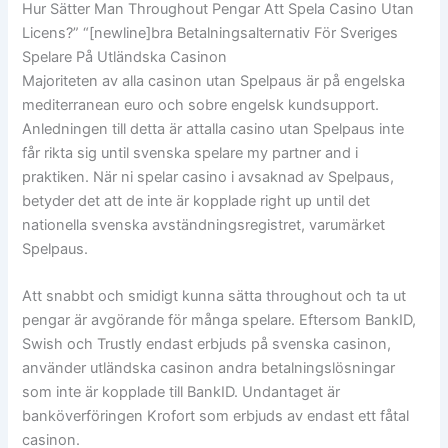
Hur Sätter Man Throughout Pengar Att Spela Casino Utan
Licens?” “[newline]bra Betalningsalternativ För Sveriges
Spelare På Utländska Casinon
Majoriteten av alla casinon utan Spelpaus är på engelska
mediterranean euro och sobre engelsk kundsupport.
Anledningen till detta är attalla casino utan Spelpaus inte
får rikta sig until svenska spelare my partner and i
praktiken. När ni spelar casino i avsaknad av Spelpaus,
betyder det att de inte är kopplade right up until det
nationella svenska avständningsregistret, varumärket
Spelpaus.
Att snabbt och smidigt kunna sätta throughout och ta ut
pengar är avgörande för många spelare. Eftersom BankID,
Swish och Trustly endast erbjuds på svenska casinon,
använder utländska casinon andra betalningslösningar
som inte är kopplade till BankID. Undantaget är
banköverföringen Krofort som erbjuds av endast ett fåtal
casinon.