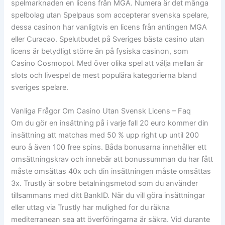
spelmarknaden en licens från MGA. Numera är det många
spelbolag utan Spelpaus som accepterar svenska spelare,
dessa casinon har vanligtvis en licens från antingen MGA
eller Curacao. Spelutbudet på Sveriges bästa casino utan
licens är betydligt större än på fysiska casinon, som
Casino Cosmopol. Med över olika spel att välja mellan är
slots och livespel de mest populära kategorierna bland
sveriges spelare.
Vanliga Frågor Om Casino Utan Svensk Licens – Faq
Om du gör en insättning på i varje fall 20 euro kommer din
insättning att matchas med 50 % upp right up until 200
euro å även 100 free spins. Båda bonusarna innehåller ett
omsättningskrav och innebär att bonussumman du har fått
måste omsättas 40x och din insättningen måste omsättas
3x. Trustly är sobre betalningsmetod som du använder
tillsammans med ditt BankID. När du vill göra insättningar
eller uttag via Trustly har mulighed for du räkna
mediterranean sea att överföringarna är säkra. Vid durante