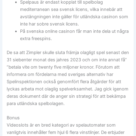
Spelpaus är endast kopplat till spelbolag
mediterranean sea svensk licens, vilka innebär att
avstängningen inte gäller för utländska casinon som
inte har sobre svensk licens.
På svenska online casinon får man inte dela ut några
extra freespins.
De sa att Zimpler skulle sluta främja olagligt spel senast den
31 siebenter monat des jahres 2023 och om inte annat få”
“betala vite om twenty five miljoner kronor. Förutom att
informera om fördelarna med sveriges alternativ har
Spelinspektionen också genomfört flera åtgärder för att
lyckas arbeta mot olaglig spelverksamhet. Jag gick igenom
deras dokument där de anger sin strategi för att bekämpa
para utländska spelbolagen.
Bonus
Videoslots är en bred kategori av spelautomater som
vanligtvis innehåller fem hjul 6 flera vinstlinjer. De erbjuder