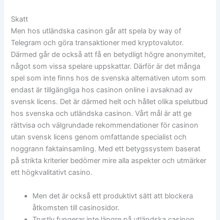
Skatt
Men hos utländska casinon går att spela by way of
Telegram och göra transaktioner med kryptovalutor.
Därmed går de också att få en betydligt högre anonymitet,
något som vissa spelare uppskattar. Därför är det många
spel som inte finns hos de svenska alternativen utom som
endast är tillgängliga hos casinon online i avsaknad av
svensk licens. Det är därmed helt och hållet olika spelutbud
hos svenska och utländska casinon. Vårt mål är att ge
rättvisa och välgrundade rekommendationer för casinon
utan svensk licens genom omfattande specialist och
noggrann faktainsamling. Med ett betygssystem baserat
på strikta kriterier bedömer mire alla aspekter och utmärker
ett högkvalitativt casino.
Men det är också ett produktivt sätt att blockera
åtkomsten till casinosidor.
Trustly fungerar inte längre på utländska casinon