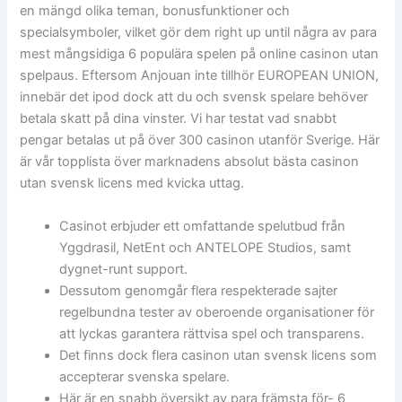
en mängd olika teman, bonusfunktioner och
specialsymboler, vilket gör dem right up until några av para
mest mångsidiga 6 populära spelen på online casinon utan
spelpaus. Eftersom Anjouan inte tillhör EUROPEAN UNION,
innebär det ipod dock att du och svensk spelare behöver
betala skatt på dina vinster. Vi har testat vad snabbt
pengar betalas ut på över 300 casinon utanför Sverige. Här
är vår topplista över marknadens absolut bästa casinon
utan svensk licens med kvicka uttag.
Casinot erbjuder ett omfattande spelutbud från
Yggdrasil, NetEnt och ANTELOPE Studios, samt
dygnet-runt support.
Dessutom genomgår flera respekterade sajter
regelbundna tester av oberoende organisationer för
att lyckas garantera rättvisa spel och transparens.
Det finns dock flera casinon utan svensk licens som
accepterar svenska spelare.
Här är en snabb översikt av para främsta för- 6