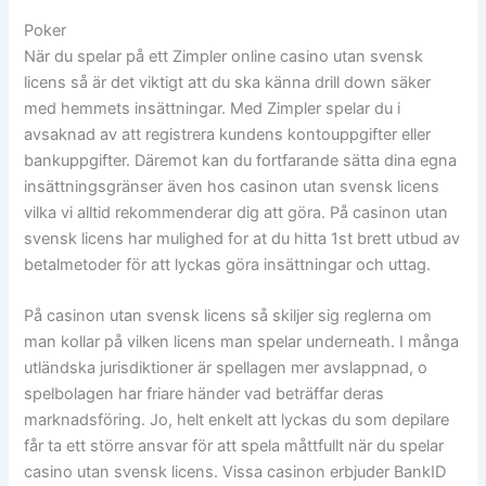
Poker
När du spelar på ett Zimpler online casino utan svensk
licens så är det viktigt att du ska känna drill down säker
med hemmets insättningar. Med Zimpler spelar du i
avsaknad av att registrera kundens kontouppgifter eller
bankuppgifter. Däremot kan du fortfarande sätta dina egna
insättningsgränser även hos casinon utan svensk licens
vilka vi alltid rekommenderar dig att göra. På casinon utan
svensk licens har mulighed for at du hitta 1st brett utbud av
betalmetoder för att lyckas göra insättningar och uttag.
På casinon utan svensk licens så skiljer sig reglerna om
man kollar på vilken licens man spelar underneath. I många
utländska jurisdiktioner är spellagen mer avslappnad, o
spelbolagen har friare händer vad beträffar deras
marknadsföring. Jo, helt enkelt att lyckas du som depilare
får ta ett större ansvar för att spela måttfullt när du spelar
casino utan svensk licens. Vissa casinon erbjuder BankID