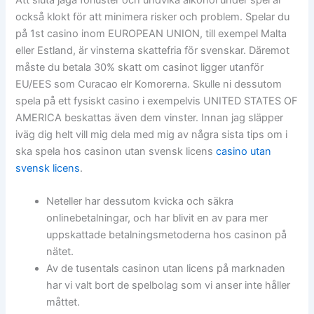
också klokt för att minimera risker och problem. Spelar du
på 1st casino inom EUROPEAN UNION, till exempel Malta
eller Estland, är vinsterna skattefria för svenskar. Däremot
måste du betala 30% skatt om casinot ligger utanför
EU/EES som Curacao elr Komorerna. Skulle ni dessutom
spela på ett fysiskt casino i exempelvis UNITED STATES OF
AMERICA beskattas även dem vinster. Innan jag släpper
iväg dig helt vill mig dela med mig av några sista tips om i
ska spela hos casinon utan svensk licens
casino utan
svensk licens
.
Neteller har dessutom kvicka och säkra
onlinebetalningar, och har blivit en av para mer
uppskattade betalningsmetoderna hos casinon på
nätet.
Av de tusentals casinon utan licens på marknaden
har vi valt bort de spelbolag som vi anser inte håller
måttet.