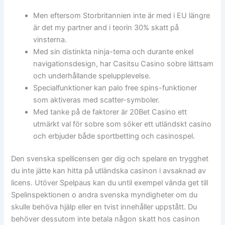
Men eftersom Storbritannien inte är med i EU längre
är det my partner and i teorin 30% skatt på
vinsterna.
Med sin distinkta ninja-tema och durante enkel
navigationsdesign, har Casitsu Casino sobre lättsam
och underhållande spelupplevelse.
Specialfunktioner kan palo free spins-funktioner
som aktiveras med scatter-symboler.
Med tanke på de faktorer är 20Bet Casino ett
utmärkt val för sobre som söker ett utländskt casino
och erbjuder både sportbetting och casinospel.
Den svenska spellicensen ger dig och spelare en trygghet
du inte jätte kan hitta på utländska casinon i avsaknad av
licens. Utöver Spelpaus kan du until exempel vända get till
Spelinspektionen o andra svenska myndigheter om du
skulle behöva hjälp eller en tvist innehåller uppstått. Du
behöver dessutom inte betala någon skatt hos casinon