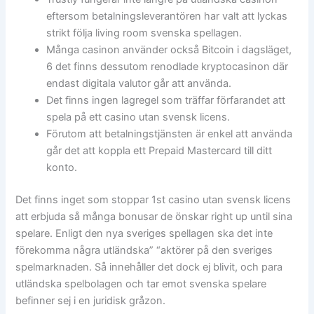
eftersom betalningsleverantören har valt att lyckas
strikt följa living room svenska spellagen.
Många casinon använder också Bitcoin i dagsläget,
6 det finns dessutom renodlade kryptocasinon där
endast digitala valutor går att använda.
Det finns ingen lagregel som träffar förfarandet att
spela på ett casino utan svensk licens.
Förutom att betalningstjänsten är enkel att använda
går det att koppla ett Prepaid Mastercard till ditt
konto.
Det finns inget som stoppar 1st casino utan svensk licens
att erbjuda så många bonusar de önskar right up until sina
spelare. Enligt den nya sveriges spellagen ska det inte
förekomma några utländska” “aktörer på den sveriges
spelmarknaden. Så innehåller det dock ej blivit, och para
utländska spelbolagen och tar emot svenska spelare
befinner sej i en juridisk gråzon.