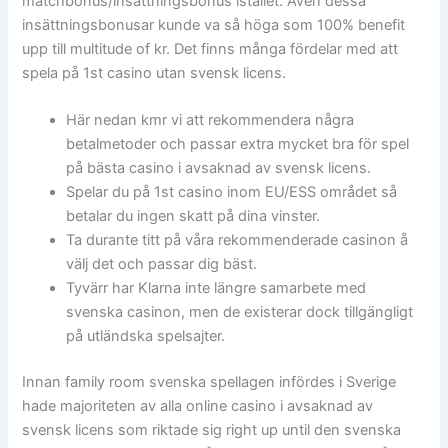
matchbonus/insättningsbonus istället. Även dessa
insättningsbonusar kunde va så höga som 100% benefit
upp till multitude of kr. Det finns många fördelar med att
spela på 1st casino utan svensk licens.
Här nedan kmr vi att rekommendera några
betalmetoder och passar extra mycket bra för spel
på bästa casino i avsaknad av svensk licens.
Spelar du på 1st casino inom EU/ESS området så
betalar du ingen skatt på dina vinster.
Ta durante titt på våra rekommenderade casinon å
välj det och passar dig bäst.
Tyvärr har Klarna inte längre samarbete med
svenska casinon, men de existerar dock tillgängligt
på utländska spelsajter.
Innan family room svenska spellagen infördes i Sverige
hade majoriteten av alla online casino i avsaknad av
svensk licens som riktade sig right up until den svenska