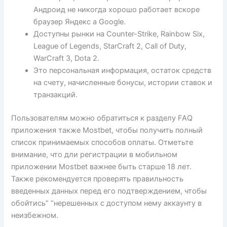
Андроид не никогда хорошо работает вскоре
браузер Яндекс а Google.
Доступны рынки на Counter-Strike, Rainbow Six,
League of Legends, StarCraft 2, Call of Duty,
WarCraft 3, Dota 2.
Это персональная информация, остаток средств
на счету, начисленные бонусы, истории ставок и
транзакций.
Пользователям можно обратиться к разделу FAQ
приложения также Mostbet, чтобы получить полный
список принимаемых способов оплаты. Отметьте
внимание, что дли регистрации в мобильном
приложении Mostbet важнее быть старше 18 лет.
Также рекомендуется проверять правильность
введенных данных перед его подтверждением, чтобы
обойтись” “нерешенных с доступом нему аккаунту в
неизбежном.