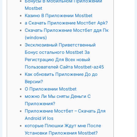
Бонусы В Мобильном Приложении
Mostbet
Казино В Приложении Mostbet
а Скачать Приложение Мостбет Apk?
Скачать Приложение Мостбет ддя Пк
(windows)
Эксклюзивный Приветственный
Бонус остального Mostbet За
Регистрацию Для Всех новый
Пользователей Сайта Mostbet-az45
Как обновить Приложение До до
Версии?
О Приложении Mostbet
можно Ли Мы сняты Деньги С
Приложения?
Приложение Мостбет – Скачать Для
Android И Ios
которые Плюшки Ждут мне После
Установки Приложения Mostbet?