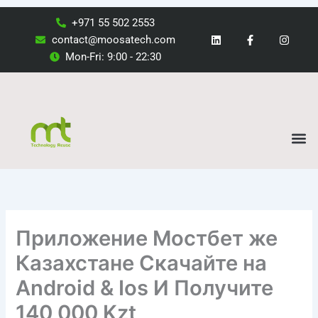
Skip
+971 55 502 2553
to
L
F
I
contact@moosatech.com
i
a
n
content
n
c
s
Mon-Fri: 9:00 - 22:30
k
e
t
e
b
a
d
o
g
i
o
r
n
k
a
M
-
m
f
Приложение Мостбет же
Казахстане Скачайте на
Android & Ios И Получите
140 000 Kzt