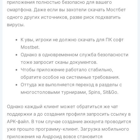
приложения полностью безопасно для вашего
смартфона. Даже если вы захотели скачать Мостбет
одного других источников, разве риск подхватить
вирусы.
К увы, игроки не должно скачать для ПК софт
Mostbet.
Однако в одновременном служба безопасности
тоже запросит сканы документов.
Чтобы приложение работало стабильно,
обратите особое на системные требования.
Оттуда же выполняется переход в разделы с
многостоловыми турнирами, Spins, Sit&Go.
Однако каждый клиент может обратиться же чат
поддержки а до создания профиля запросить ссылку в
APK-файл. В том случае создание аккаунта проводится
уже прошло программу-клиент. Загрузка мобильного
приложения на Андроид вовсе становится