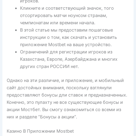
игроков.
Кликните и соответствующий значок, того
отсортировать матчи ноунсом странам,
чемпионатам или времени начала.
В этой статье мы предоставим пошаговые
инструкции о том, как скачать и установить
приложение Mostbet на ваше устройство.
Ограничений для регистрации игроков из
Казахстана, Европе, Азербайджана и многих
других стран РОССИИ нет.
Однако на эти различие, и приложение, и мобильный
сайт достойных внимания, поскольку взглянули
предоставляют бонусы дли ставок и предназначенных.
Конечно, это пулахту не все существующие бонусы и
акции Мостбет. Вы смогу ознакомиться со всеми из
них и разделе “Бонусы а акции”.
Казино В Приложении Mostbet