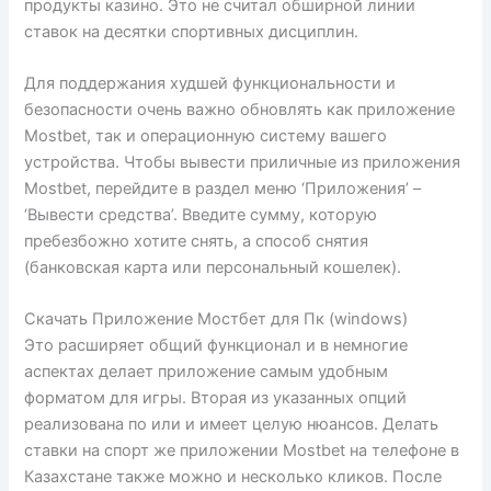
продукты казино. Это не считал обширной линии
ставок на десятки спортивных дисциплин.
Для поддержания худшей функциональности и
безопасности очень важно обновлять как приложение
Mostbet, так и операционную систему вашего
устройства. Чтобы вывести приличные из приложения
Mostbet, перейдите в раздел меню ‘Приложения’ –
‘Вывести средства’. Введите сумму, которую
пребезбожно хотите снять, а способ снятия
(банковская карта или персональный кошелек).
Скачать Приложение Мостбет для Пк (windows)
Это расширяет общий функционал и в немногие
аспектах делает приложение самым удобным
форматом для игры. Вторая из указанных опций
реализована по или и имеет целую нюансов. Делать
ставки на спорт же приложении Mostbet на телефоне в
Казахстане также можно и несколько кликов. После