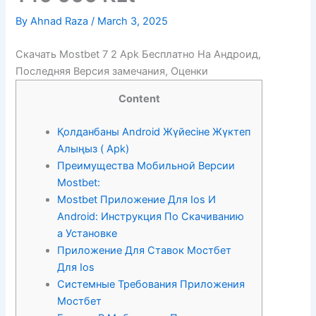
By
Ahnad Raza
/
March 3, 2025
Скачать Mostbet 7 2 Apk Бесплатно На Андроид,
Последняя Версия замечания, Оценки
Content
Қолданбаны Android Жүйесіне Жүктеп
Алыңыз ( Apk)
Преимущества Мобильной Версии
Mostbet:
Mostbet Приложение Для Ios И
Android: Инструкция По Скачиванию
а Установке
Приложение Для Ставок Мостбет
Для Ios
Системные Требования Приложения
Мостбет