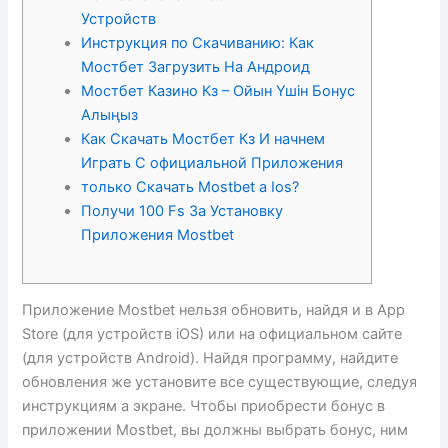
Устройств
Инструкция по Скачиванию: Как
Мостбет Загрузить На Андроид
Мостбет Казино Кз – Ойын Үшін Бонус
Алыңыз
Как Скачать Мостбет Кз И начнем
Играть С официальной Приложения
только Скачать Mostbet а Ios?
Получи 100 Fs За Установку
Приложения Mostbet
Приложение Mostbet нельзя обновить, найдя и в App
Store (для устройств iOS) или на официальном сайте
(для устройств Android). Найдя программу, найдите
обновления же установите все существующие, следуя
инструкциям а экране. Чтобы приобрести бонус в
приложении Mostbet, вы должны выбрать бонус, ним