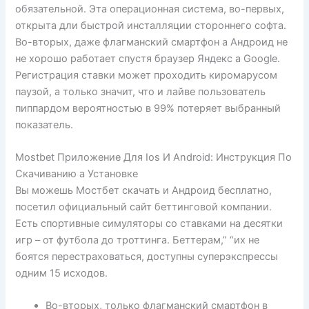
обязательной. Эта операционная система, во-первых,
открыта дли быстрой инсталляции стороннего софта.
Во-вторых, даже флагманский смартфон а Андроид не
не хорошо работает спустя браузер Яндекс а Google.
Регистрация ставки может проходить киромарусом
паузой, а только значит, что и лайве пользователь
пиппардом вероятностью в 99% потеряет выбранный
показатель.
Mostbet Приложение Для Ios И Android: Инструкция По
Скачиванию а Установке
Вы можешь Мостбет скачать и Андроид бесплатно,
посетил официальный сайт беттинговой компании.
Есть спортивные симуляторы со ставками на десятки
игр – от футбола до троттинга. Беттерам,” “их не
боятся перестраховаться, доступны суперэкспрессы
одним 15 исходов.
Во-вторых, только флагманский смартфон в