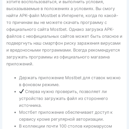
хотите воспользоваться, и выполнить условия,
высказываемые в положениях а условиях. Вы смогу
найти APK-файл Mostbet в Интернете, когда по какой-
то причинам вы не можете скачать программу с
официального сайта Mostbet. Однако загрузка APK-
файлов с неофициальных сайтов может быть опасное и
подвергнуть наш смартфон риску заражения вирусами
и вредоносными программами. Всегда рекомендуется
загружать программы из официального магазина
приложений.
Держать приложение Mostbet для ставок можно
в фоновом режиме.
Сперва нужно проверить, позволяет ли
устройство загружать файл из стороннего
источника.
Мостбет приложение обеспечивает доступ к
сервису кроме регулярной авторизации.
В коллекции почти 100 столов киромарусом