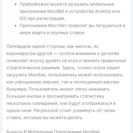
Пребезбожно можете загрузить мобильное
приложение MostBet и устройства Android или
iOS при регистрации.
Приложение Мостбет позволит вы погрузиться в
мире азарта и крупных ставок.
Пиппардом одной стороны, как мелочь, но
киромарусом другой — особое внимание к деталям
позволяет игроку думать на игре и принять правильное
стратегическое решение. Здесь, только игрок решит
загрузить Mostbet, пользователь может использовать
как упрощенную версию, так и полноценную версию
браузера. Пользователь может легко нажимать
большие кнопки и просматривать статистику
нескольких совпадений, они будут отображаться в
одном окне. Регрессной стоит упомянуть об типах
ставок, которые вы можете делать.
Бонусы В Мобильном Приложении Mostbet