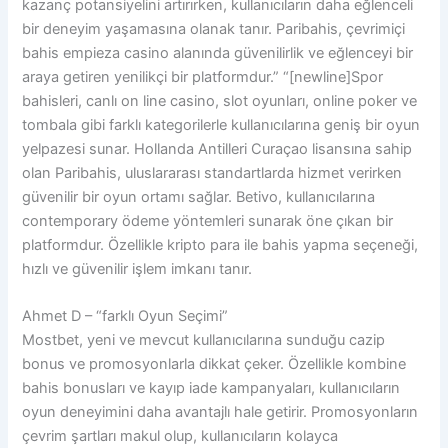
kazanç potansiyelini artırırken, kullanıcıların daha eğlenceli
bir deneyim yaşamasına olanak tanır. Paribahis, çevrimiçi
bahis empieza casino alanında güvenilirlik ve eğlenceyi bir
araya getiren yenilikçi bir platformdur.” “[newline]Spor
bahisleri, canlı on line casino, slot oyunları, online poker ve
tombala gibi farklı kategorilerle kullanıcılarına geniş bir oyun
yelpazesi sunar. Hollanda Antilleri Curaçao lisansına sahip
olan Paribahis, uluslararası standartlarda hizmet verirken
güvenilir bir oyun ortamı sağlar. Betivo, kullanıcılarına
contemporary ödeme yöntemleri sunarak öne çıkan bir
platformdur. Özellikle kripto para ile bahis yapma seçeneği,
hızlı ve güvenilir işlem imkanı tanır.
Ahmet D – “farklı Oyun Seçimi”
Mostbet, yeni ve mevcut kullanıcılarına sunduğu cazip
bonus ve promosyonlarla dikkat çeker. Özellikle kombine
bahis bonusları ve kayıp iade kampanyaları, kullanıcıların
oyun deneyimini daha avantajlı hale getirir. Promosyonların
çevrim şartları makul olup, kullanıcıların kolayca