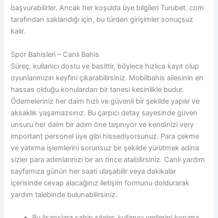
başvurabilirler. Ancak her koşulda üye bilgileri Turubet. com
tarafından saklandığı için, bu türden girişimler sonuçsuz
kalır.
Spor Bahisleri – Canlı Bahis
Süreç, kullanıcı dostu ve basittir, böylece hızlıca kayıt olup
oyunlarımızın keyfini çıkarabilirsiniz. Mobilbahis ailesinin en
hassas olduğu konulardan bir tanesi kesinlikle budur.
Ödemeleriniz her daim hızlı ve güvenli bir şekilde yapılır ve
aksaklık yaşamazsınız. Bu çarpıcı detay sayesinde güven
unsuru her daim bir adım öne taşınıyor ve kendinizi very
important personel üye gibi hissediyorsunuz. Para çekme
ve yatırma işlemlerini sorunsuz bir şekilde yürütmek adına
sizler para adımlarınızı bir an önce atabilirsiniz. Canlı yardım
sayfamıza günün her saati ulaşabilir veya dakikalar
içerisinde cevap alacağınız iletişim formunu doldurarak
yardım talebinde bulunabilirsiniz.
Bu lisanslara sahip siteler, kullanıcı verilerini koruma