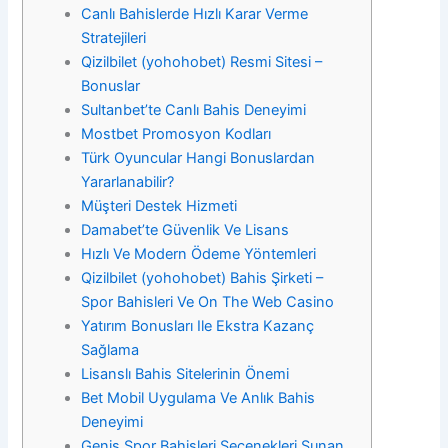
Canlı Bahislerde Hızlı Karar Verme
Stratejileri
Qizilbilet (yohohobet) Resmi Sitesi –
Bonuslar
Sultanbet’te Canlı Bahis Deneyimi
Mostbet Promosyon Kodları
Türk Oyuncular Hangi Bonuslardan
Yararlanabilir?
Müşteri Destek Hizmeti
Damabet’te Güvenlik Ve Lisans
Hızlı Ve Modern Ödeme Yöntemleri
Qizilbilet (yohohobet) Bahis Şirketi –
Spor Bahisleri Ve On The Web Casino
Yatırım Bonusları Ile Ekstra Kazanç
Sağlama
Lisanslı Bahis Sitelerinin Önemi
Bet Mobil Uygulama Ve Anlık Bahis
Deneyimi
Geniş Spor Bahisleri Seçenekleri Sunan