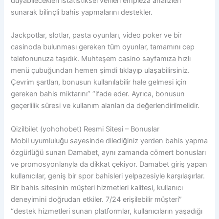
duyabilecekleri istatistiksel verileri empieza analizleri
sunarak bilinçli bahis yapmalarını destekler.
Jackpotlar, slotlar, pasta oyunları, video poker ve bir
casinoda bulunması gereken tüm oyunlar, tamamını cep
telefonunuza taşıdık. Muhteşem casino sayfamıza hızlı
menü çubuğundan hemen şimdi tıklayıp ulaşabilirsiniz.
Çevrim şartları, bonusun kullanılabilir hale gelmesi için
gereken bahis miktarını” “ifade eder. Ayrıca, bonusun
geçerlilik süresi ve kullanım alanları da değerlendirilmelidir.
Qizilbilet (yohohobet) Resmi Sitesi – Bonuslar
Mobil uyumluluğu sayesinde dilediğiniz yerden bahis yapma
özgürlüğü sunan Damabet, aynı zamanda cömert bonusları
ve promosyonlarıyla da dikkat çekiyor. Damabet giriş yapan
kullanıcılar, geniş bir spor bahisleri yelpazesiyle karşılaşırlar.
Bir bahis sitesinin müşteri hizmetleri kalitesi, kullanıcı
deneyimini doğrudan etkiler. 7/24 erişilebilir müşteri”
“destek hizmetleri sunan platformlar, kullanıcıların yaşadığı