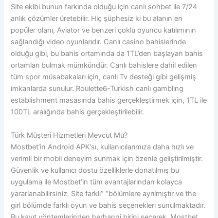
Site ekibi bunun farkında olduğu için canlı sohbet ile 7/24
anlık çözümler üretebilir. Hiç şüphesiz ki bu alanın en
popüler olanı, Aviator ve benzeri çoklu oyuncu katılımının
sağlandığı video oyunlarıdır. Canlı casino bahislerinde
olduğu gibi, bu bahis ortamında da 1TL’den başlayan bahis
ortamları bulmak mümkündür. Canlı bahislere dahil edilen
tüm spor müsabakaları için, canlı Tv desteği gibi gelişmiş
imkanlarda sunulur. Roulette6-Turkish canlı gambling
establishment masasında bahis gerçekleştirmek için, 1TL ile
100TL aralığında bahis gerçekleştirilebilir.
Türk Müşteri Hizmetleri Mevcut Mu?
Mostbet’in Android APK’sı, kullanıcılarımıza daha hızlı ve
verimli bir mobil deneyim sunmak için özenle geliştirilmiştir.
Güvenlik ve kullanıcı dostu özelliklerle donatılmış bu
uygulama ile Mostbet’in tüm avantajlarından kolayca
yararlanabilirsiniz. Site farklı” “bölümlere ayrılmıştır ve the
girl bölümde farklı oyun ve bahis seçenekleri sunulmaktadır.
Bu kayıt yöntemlerinden herhangi birini seçerek, Mostbet