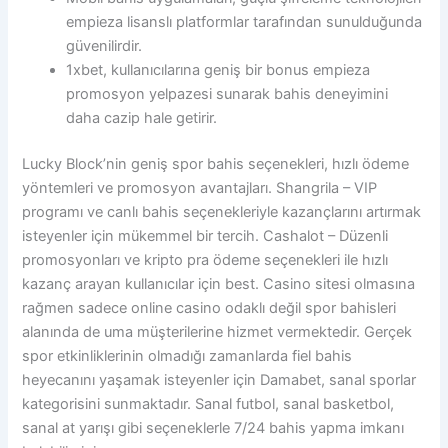
empieza lisanslı platformlar tarafından sunulduğunda
güvenilirdir.
1xbet, kullanıcılarına geniş bir bonus empieza
promosyon yelpazesi sunarak bahis deneyimini
daha cazip hale getirir.
Lucky Block’nin geniş spor bahis seçenekleri, hızlı ödeme
yöntemleri ve promosyon avantajları. Shangrila – VIP
programı ve canlı bahis seçenekleriyle kazançlarını artırmak
isteyenler için mükemmel bir tercih. Cashalot – Düzenli
promosyonları ve kripto pra ödeme seçenekleri ile hızlı
kazanç arayan kullanıcılar için best. Casino sitesi olmasına
rağmen sadece online casino odaklı değil spor bahisleri
alanında de uma müşterilerine hizmet vermektedir. Gerçek
spor etkinliklerinin olmadığı zamanlarda fiel bahis
heyecanını yaşamak isteyenler için Damabet, sanal sporlar
kategorisini sunmaktadır. Sanal futbol, sanal basketbol,
sanal at yarışı gibi seçeneklerle 7/24 bahis yapma imkanı