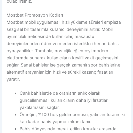
bulabilirsiniz.
Mostbet Promosyon Kodları
Mostbet mobil uygulaması, hızlı yükleme süreleri empieza
sezgisel bir tasarımla kullanıcı deneyimini artırır. Mobil
uyumluluk neticesinde kullanıcılar, masaüstü
deneyimlerinden ödün vermeden istedikleri her an bahis
oynayabilirler. Tombala, nostaljik eğlenceyi modern
platformda sunarak kullanıcıların keyifli vakit geçirmesini
sağlar. Sanal bahisler ise gerçek zamanlı spor bahislerine
alternatif arayanlar için hızlı ve sürekli kazanç fırsatları
yaratır.
Canlı bahislerde de oranların anlık olarak
güncellenmesi, kullanıcıların daha iyi fırsatlar
yakalamasını sağlar.
Örneğin, %100 hoş geldin bonusu, yatırılan tutarın iki
katı kadar bahis yapma imkanı tanır.
Bahis dünyasında merak edilen konular arasında