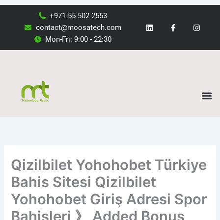
Skip
+971 55 502 2553
to
L
F
I
contact@moosatech.com
i
a
n
content
n
c
s
Mon-Fri: 9:00 - 22:30
k
e
t
e
b
a
d
o
g
i
o
r
n
k
a
M
-
m
f
Qizilbilet Yohohobet Türkiye
Bahis Sitesi Qizilbilet
Yohohobet Giriş Adresi Spor
Bahisleri 》 Added Bonus