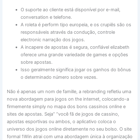
O suporte ao cliente está disponível por e-mail,
conversation e telefone.
A roleta é perform tipo europeia, e os crupiês são os
responsáveis através da condução, controle
electronic narração dos jogos.
A incapere de apostas é segura, confiável elizabeth
oferece uma grande variedade de games e opções
sobre apostas.
Isso geralmente significa jogar os ganhos do bônus
o determinado número sobre vezes.
Não é apenas um nom de famille, a rebranding refletiu uma
nova abordagem para jogos on the internet, colocando-a
firmemente simply no mapa dos bons cassinos online e
sites de apostas. Seja” “você fã de jogos de cassino,
apostas esportivas ou ambos, o aplicativo coloca o
universo dos jogos online diretamente no seu bolso. O site
formal 1Win atrai com uma abordagem única à organização