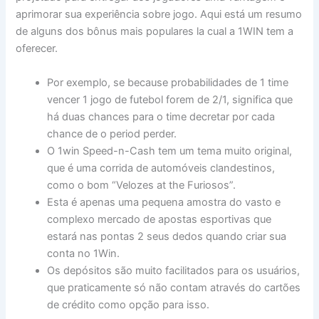
aprimorar sua experiência sobre jogo. Aqui está um resumo
de alguns dos bônus mais populares la cual a 1WIN tem a
oferecer.
Por exemplo, se because probabilidades de 1 time
vencer 1 jogo de futebol forem de 2/1, significa que
há duas chances para o time decretar por cada
chance de o period perder.
O 1win Speed-n-Cash tem um tema muito original,
que é uma corrida de automóveis clandestinos,
como o bom “Velozes at the Furiosos”.
Esta é apenas uma pequena amostra do vasto e
complexo mercado de apostas esportivas que
estará nas pontas 2 seus dedos quando criar sua
conta no 1Win.
Os depósitos são muito facilitados para os usuários,
que praticamente só não contam através do cartões
de crédito como opção para isso.