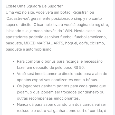
Existe Uma Squadra De Suporte?
Uma vez no site, você verá um botão ‘Registrar’ ou
‘Cadastre-se’, geralmente posicionado simply no canto
superior direito. Clicar nele levará você à página de registro,
iniciando sua jornada através da 1WIN. Nesta clase, os
apostadores poderão escolher futebol, futebol americano,
basquete, MIXED MARTIAL ARTS, hóquei, golfe, ciclismo,
basquete e automobilismo.
Para comprar o bônus para recarga, é necessário
fazer um depósito de pelo poco R$ 50.
Você será imediatamente direcionado para a aba de
apostas esportivas condizentes com o bônus.
Os jogadores ganham pontos para cada game que
jogam, o qual podem ser trocados por dinheiro ou
outras recompensas emocionantes.
Nunca dá para saber quando um dos carros vai ser
recluso e o outro vai ganhar some sort of corrida, é