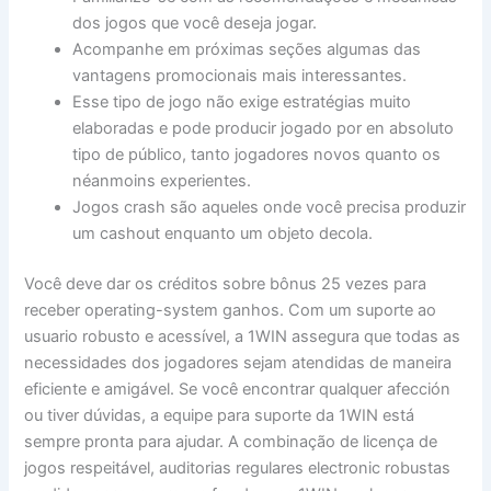
dos jogos que você deseja jogar.
Acompanhe em próximas seções algumas das
vantagens promocionais mais interessantes.
Esse tipo de jogo não exige estratégias muito
elaboradas e pode producir jogado por en absoluto
tipo de público, tanto jogadores novos quanto os
néanmoins experientes.
Jogos crash são aqueles onde você precisa produzir
um cashout enquanto um objeto decola.
Você deve dar os créditos sobre bônus 25 vezes para
receber operating-system ganhos. Com um suporte ao
usuario robusto e acessível, a 1WIN assegura que todas as
necessidades dos jogadores sejam atendidas de maneira
eficiente e amigável. Se você encontrar qualquer afección
ou tiver dúvidas, a equipe para suporte da 1WIN está
sempre pronta para ajudar. A combinação de licença de
jogos respeitável, auditorias regulares electronic robustas