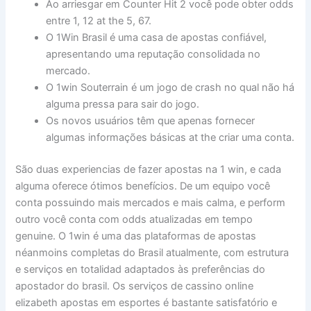
Ao arriesgar em Counter Hit 2 você pode obter odds
entre 1, 12 at the 5, 67.
O 1Win Brasil é uma casa de apostas confiável,
apresentando uma reputação consolidada no
mercado.
O 1win Souterrain é um jogo de crash no qual não há
alguma pressa para sair do jogo.
Os novos usuários têm que apenas fornecer
algumas informações básicas at the criar uma conta.
São duas experiencias de fazer apostas na 1 win, e cada
alguma oferece ótimos benefícios. De um equipo você
conta possuindo mais mercados e mais calma, e perform
outro você conta com odds atualizadas em tempo
genuine. O 1win é uma das plataformas de apostas
néanmoins completas do Brasil atualmente, com estrutura
e serviços en totalidad adaptados às preferências do
apostador do brasil. Os serviços de cassino online
elizabeth apostas em esportes é bastante satisfatório e