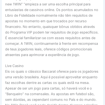
new 1WIN” “empieza a ser uma escolha principal para
entusiastas de cassinos online. Os pontos acumulados no
Libro de Fidelidade normalmente não têm requisitos de
apostas no momento em que trocados por recurso
financeiro. No entanto, quaisquer bônus obtidos através
do Programa VIP podem ter requisitos de jogo específicos.
É essencial familiarizar-se com esses requisitos antes de
começar. A 1WIN, continuamente à frente em recompensa
de teus jogadores leais, oferece códigos promocionais
atraentes para aprimorar a experiência de jogo.
Live Casino
Eis os quais o clássico Baccarat oferece para os jogadores
uma versão brasileira. Aqui é possível aproveitar enquanto
faz escolhas dentre as cartas os quais estã na mesa.
Apesar de ser um jogo para cartas, só haverá você e o
“Banqueiro” na comensales. As apostas em futebol são,
sem dúvidas, as cependant comuns no País e do mundo.