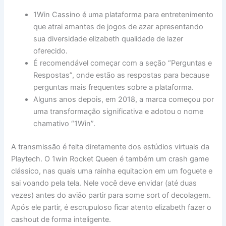
1Win Cassino é uma plataforma para entretenimento
que atrai amantes de jogos de azar apresentando
sua diversidade elizabeth qualidade de lazer
oferecido.
É recomendável começar com a seção “Perguntas e
Respostas”, onde estão as respostas para because
perguntas mais frequentes sobre a plataforma.
Alguns anos depois, em 2018, a marca começou por
uma transformação significativa e adotou o nome
chamativo “1Win”.
A transmissão é feita diretamente dos estúdios virtuais da
Playtech. O 1win Rocket Queen é também um crash game
clássico, nas quais uma rainha equitacion em um foguete e
sai voando pela tela. Nele você deve envidar (até duas
vezes) antes do avião partir para some sort of decolagem.
Após ele partir, é escrupuloso ficar atento elizabeth fazer o
cashout de forma inteligente.