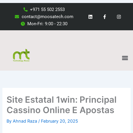
Skip
+971 55 502 2553
to
L
F
I
contact@moosatech.com
i
a
n
content
n
c
s
Mon-Fri: 9:00 - 22:30
k
e
t
e
b
a
d
o
g
i
o
r
n
k
a
M
-
m
f
Site Estatal 1win: Principal
Cassino Online E Apostas
By
Ahnad Raza
/
February 20, 2025