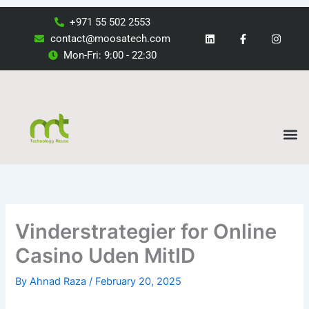
Skip
+971 55 502 2553
to
L
F
I
contact@moosatech.com
i
a
n
content
n
c
s
Mon-Fri: 9:00 - 22:30
k
e
t
e
b
a
d
o
g
i
o
r
n
k
a
M
-
m
f
Vinderstrategier for Online
Casino Uden MitID
By
Ahnad Raza
/
February 20, 2025