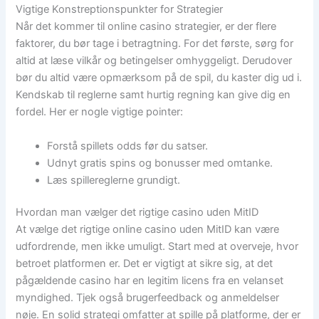
Vigtige Konstreptionspunkter for Strategier
Når det kommer til online casino strategier, er der flere
faktorer, du bør tage i betragtning. For det første, sørg for
altid at læse vilkår og betingelser omhyggeligt. Derudover
bør du altid være opmærksom på de spil, du kaster dig ud i.
Kendskab til reglerne samt hurtig regning kan give dig en
fordel. Her er nogle vigtige pointer:
Forstå spillets odds før du satser.
Udnyt gratis spins og bonusser med omtanke.
Læs spillereglerne grundigt.
Hvordan man vælger det rigtige casino uden MitID
At vælge det rigtige online casino uden MitID kan være
udfordrende, men ikke umuligt. Start med at overveje, hvor
betroet platformen er. Det er vigtigt at sikre sig, at det
pågældende casino har en legitim licens fra en velanset
myndighed. Tjek også brugerfeedback og anmeldelser
nøje. En solid strategi omfatter at spille på platforme, der er