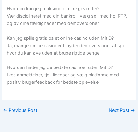
Hvordan kan jeg maksimere mine gevinster?
Vær disciplineret med din bankroll, vælg spil med høj RTP,
og øv dine færdigheder med demoversioner.
Kan jeg spille gratis på et online casino uden MitID?
Ja, mange online casinoer tilbyder demoversioner af spil,
hvor du kan øve uden at bruge rigtige penge.
Hvordan finder jeg de bedste casinoer uden MitID?
Læs anmeldelser, tjek licenser og vælg platforme med
positiv brugerfeedback for bedste oplevelse.
←
Previous Post
Next Post
→