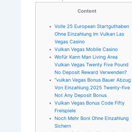
Content
Volle 25 European Startguthaben
Ohne Einzahlung Im Vulkan Las
Vegas Casino
Vulkan Vegas Mobile Casino
Wofür Kann Man Living Area
Vulkan Vegas Twenty Five Pound
No Deposit Reward Verwenden?
“vulkan Vegas Bonus Bauer Abzug
Von Einzahlung 2025 Twenty-five
Not Any Deposit Bonus
Vulkan Vegas Bonus Code Fifty
Freispiele
Noch Mehr Boni Ohne Einzahlung
Sichern