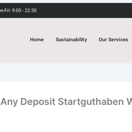
-Fri: 9:00 - 22:30
Home
Sustainability
Our Services
 Any Deposit Startguthaben 