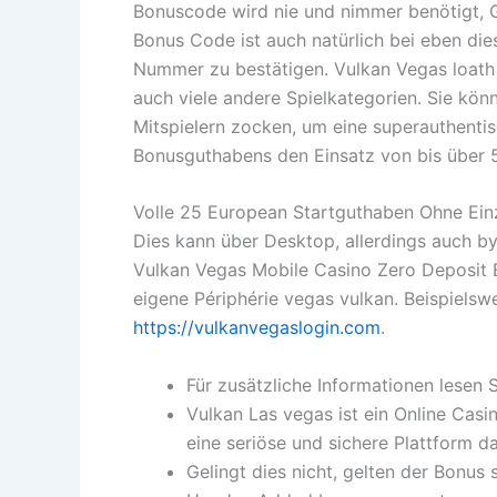
Bonuscode wird nie und nimmer benötigt, G
Bonus Code ist auch natürlich bei eben di
Nummer zu bestätigen. Vulkan Vegas loath
auch viele andere Spielkategorien. Sie kön
Mitspielern zocken, um eine superauthenti
Bonusguthabens den Einsatz von bis über 5
Volle 25 European Startguthaben Ohne Ein
Dies kann über Desktop, allerdings auch by
Vulkan Vegas Mobile Casino Zero Deposit B
eigene Périphérie vegas vulkan. Beispielsw
https://vulkanvegaslogin.com
.
Für zusätzliche Informationen lesen
Vulkan Las vegas ist ein Online Casin
eine seriöse und sichere Plattform dar
Gelingt dies nicht, gelten der Bonus 