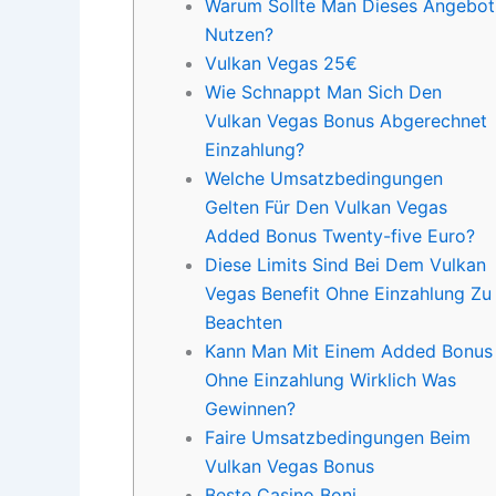
Warum Sollte Man Dieses Angebot
Nutzen?
Vulkan Vegas 25€
Wie Schnappt Man Sich Den
Vulkan Vegas Bonus Abgerechnet
Einzahlung?
Welche Umsatzbedingungen
Gelten Für Den Vulkan Vegas
Added Bonus Twenty-five Euro?
Diese Limits Sind Bei Dem Vulkan
Vegas Benefit Ohne Einzahlung Zu
Beachten
Kann Man Mit Einem Added Bonus
Ohne Einzahlung Wirklich Was
Gewinnen?
Faire Umsatzbedingungen Beim
Vulkan Vegas Bonus
Beste Casino Boni