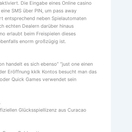
tiviert. Die Eingabe eines Online casino
d eine SMS über PIN, um pass away
ert entsprechend neben Spielautomaten
rch echten Dealern darüber hinaus
o erlaubt beim Freispielen dieses
benfalls enorm großzügig ist.
n handelt es sich ebenso” “just one einen
der Eröffnung kklk Kontos besucht man das
le oder Quick Games verwendet sein
.
ffiziellen Glücksspiellizenz aus Curacao