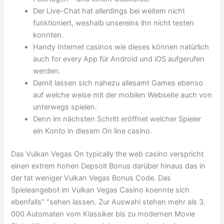
Der Live-Chat hat allerdings bei weitem nicht
funktioniert, weshalb unsereins ihn nicht testen
konnten.
Handy Internet casinos wie dieses können natürlich
auch for every App für Android und iOS aufgerufen
werden.
Damit lassen sich nahezu allesamt Games ebenso
auf welche weise mit der mobilen Webseite auch von
unterwegs spielen.
Denn im nächsten Schritt eröffnet welcher Spieler
ein Konto in diesem On line casino.
Das Vulkan Vegas On typically the web casino verspricht
einen extrem hohen Depsoit Bonus darüber hinaus das in
der tat weniger Vulkan Vegas Bonus Code. Das
Spieleangebot im Vulkan Vegas Casino koennte sich
ebenfalls” “sehen lassen. Zur Auswahl stehen mehr als 3.
000 Automaten vom Klassiker bis zu modernen Movie