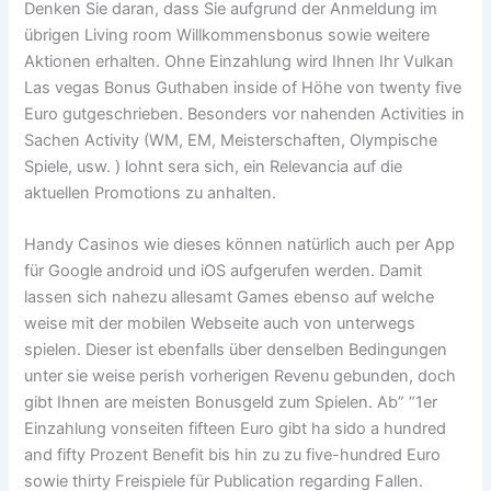
Denken Sie daran, dass Sie aufgrund der Anmeldung im
übrigen Living room Willkommensbonus sowie weitere
Aktionen erhalten. Ohne Einzahlung wird Ihnen Ihr Vulkan
Las vegas Bonus Guthaben inside of Höhe von twenty five
Euro gutgeschrieben. Besonders vor nahenden Activities in
Sachen Activity (WM, EM, Meisterschaften, Olympische
Spiele, usw. ) lohnt sera sich, ein Relevancia auf die
aktuellen Promotions zu anhalten.
Handy Casinos wie dieses können natürlich auch per App
für Google android und iOS aufgerufen werden. Damit
lassen sich nahezu allesamt Games ebenso auf welche
weise mit der mobilen Webseite auch von unterwegs
spielen. Dieser ist ebenfalls über denselben Bedingungen
unter sie weise perish vorherigen Revenu gebunden, doch
gibt Ihnen are meisten Bonusgeld zum Spielen. Ab” “1er
Einzahlung vonseiten fifteen Euro gibt ha sido a hundred
and fifty Prozent Benefit bis hin zu zu five-hundred Euro
sowie thirty Freispiele für Publication regarding Fallen.