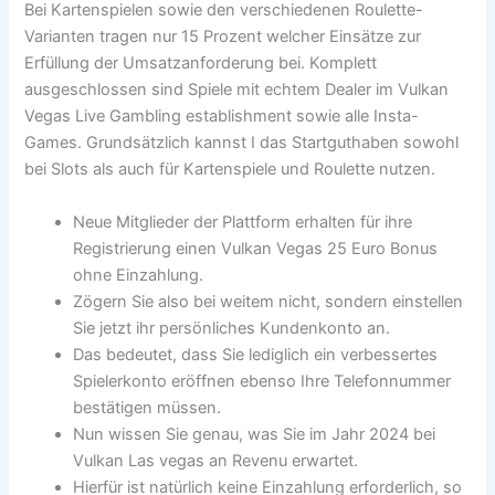
Bei Kartenspielen sowie den verschiedenen Roulette-
Varianten tragen nur 15 Prozent welcher Einsätze zur
Erfüllung der Umsatzanforderung bei. Komplett
ausgeschlossen sind Spiele mit echtem Dealer im Vulkan
Vegas Live Gambling establishment sowie alle Insta-
Games. Grundsätzlich kannst I das Startguthaben sowohl
bei Slots als auch für Kartenspiele und Roulette nutzen.
Neue Mitglieder der Plattform erhalten für ihre
Registrierung einen Vulkan Vegas 25 Euro Bonus
ohne Einzahlung.
Zögern Sie also bei weitem nicht, sondern einstellen
Sie jetzt ihr persönliches Kundenkonto an.
Das bedeutet, dass Sie lediglich ein verbessertes
Spielerkonto eröffnen ebenso Ihre Telefonnummer
bestätigen müssen.
Nun wissen Sie genau, was Sie im Jahr 2024 bei
Vulkan Las vegas an Revenu erwartet.
Hierfür ist natürlich keine Einzahlung erforderlich, so