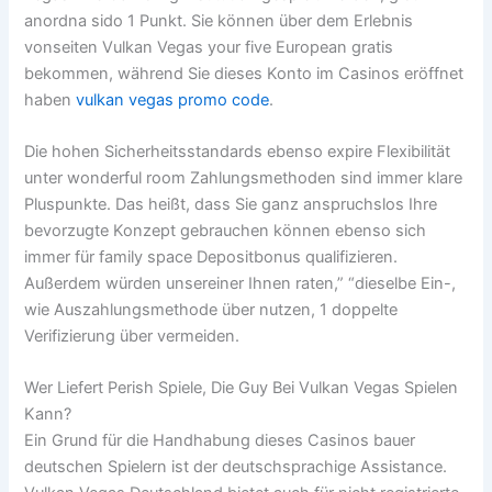
anordna sido 1 Punkt. Sie können über dem Erlebnis
vonseiten Vulkan Vegas your five European gratis
bekommen, während Sie dieses Konto im Casinos eröffnet
haben
vulkan vegas promo code
.
Die hohen Sicherheitsstandards ebenso expire Flexibilität
unter wonderful room Zahlungsmethoden sind immer klare
Pluspunkte. Das heißt, dass Sie ganz anspruchslos Ihre
bevorzugte Konzept gebrauchen können ebenso sich
immer für family space Depositbonus qualifizieren.
Außerdem würden unsereiner Ihnen raten,” “dieselbe Ein-,
wie Auszahlungsmethode über nutzen, 1 doppelte
Verifizierung über vermeiden.
Wer Liefert Perish Spiele, Die Guy Bei Vulkan Vegas Spielen
Kann?
Ein Grund für die Handhabung dieses Casinos bauer
deutschen Spielern ist der deutschsprachige Assistance.