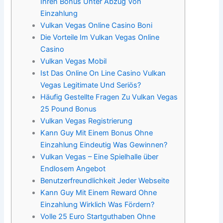
Ihren Bonus Unter Abzug Von
Einzahlung
Vulkan Vegas Online Casino Boni
Die Vorteile Im Vulkan Vegas Online
Casino
Vulkan Vegas Mobil
Ist Das Online On Line Casino Vulkan
Vegas Legitimate Und Seriös?
Häufig Gestellte Fragen Zu Vulkan Vegas
25 Pound Bonus
Vulkan Vegas Registrierung
Kann Guy Mit Einem Bonus Ohne
Einzahlung Eindeutig Was Gewinnen?
Vulkan Vegas – Eine Spielhalle über
Endlosem Angebot
Benutzerfreundlichkeit Jeder Webseite
Kann Guy Mit Einem Reward Ohne
Einzahlung Wirklich Was Fördern?
Volle 25 Euro Startguthaben Ohne