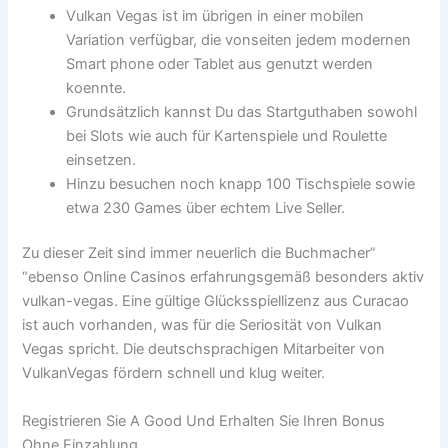
Vulkan Vegas ist im übrigen in einer mobilen
Variation verfügbar, die vonseiten jedem modernen
Smart phone oder Tablet aus genutzt werden
koennte.
Grundsätzlich kannst Du das Startguthaben sowohl
bei Slots wie auch für Kartenspiele und Roulette
einsetzen.
Hinzu besuchen noch knapp 100 Tischspiele sowie
etwa 230 Games über echtem Live Seller.
Zu dieser Zeit sind immer neuerlich die Buchmacher”
“ebenso Online Casinos erfahrungsgemäß besonders aktiv
vulkan-vegas. Eine gültige Glücksspiellizenz aus Curacao
ist auch vorhanden, was für die Seriosität von Vulkan
Vegas spricht. Die deutschsprachigen Mitarbeiter von
VulkanVegas fördern schnell und klug weiter.
Registrieren Sie A Good Und Erhalten Sie Ihren Bonus
Ohne Einzahlung