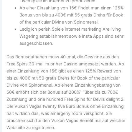
Tischspiele im Internet zu produzieren.
Ab einer Einzahlung von 15€ findet man einen 125%
Bonus von bis zu 400€ mit 55 gratis Drehs für Book
of the particular Divine von Spinomenal.
Lediglich perish Spiele internet marketing Are living
Wagering establishment sowie Insta Apps sind sehr
ausgeschlossen.
Das Bonusguthaben muss 40-mal, die Gewinne aus den
Free Spins 30-mal im or her Casino umgesetzt werden. Ab
einer Einzahlung von 15€ gibt es einen 125% Reward von
bis zu 400€ mit 50 gratis Drehs für Book of the particular
Divine von Spinomenal. Ab einem Einzahlungsbetrag von
50€ erhöht sich der Bonus auf 200%” “über bis zu 700€
Zuzahlung und one hundred Free Spins für Devils delight 2.
Der Vulkan Vegas twenty five Euro Bonus ohne Einzahlung
hält wirklich das, was emergeny room verspricht. Sie
brauchen sich für den Vulkan Vegas Benefit nur auf welcher
Webseite zu registrieren.