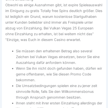
Obwohl es einige Ausnahmen gibt, ist expire Spieleauswahl
im Einigung zu gratis Totally free Spins deutlich größer. Dies
ist lediglich ein Grund, warum kostenlose Startguthaben
unter Kunden beliebter sind immer als Freispiele unter
abzug von Einzahlung. Bei Vulkan Vegas 25 European
ohne Einzahlung zu erhalten, ist bei weitem nicht das”
“Einzige, was Euch in diesem Casino erwartet.
Sie müssen den erhaltenen Betrag also several
Zeichen bei Vulkan Vegas einsetzen, bevor Sie eine
Auszahlung dafür anfordern können.
Wenn Sie ihn nicht doch gefunden haben, dürfen wir
gerne offenbaren, wie Sie diesen Promo Code
bekommen.
Die Umsatzbedingungen spielen eine zu jener zeit
sinnvolle Rolle, falls Sie den Willkommensbonus
through Anspruch genommen besitzen.
Ihnen steht mit ihrer ersten Einzahlung allerdings der