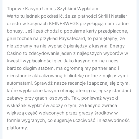
Topowe Kasyna Unces Szybkimi Wypłatami
Warto tu jednak pokdreślić, że za płatności Skrill i Neteller
często w kasynach KEINESWEGS przysługują nam żadne
bonusy. Jeśli zaś chodzi o popularne karty przedpłacone,
grunzochse na przykład Paysafecard, to pamiętajmy, że
nie zdołamy na nie wypłacić pieniędzy z kasyna. Energy
Casino to zdecydowanie jeden z najlepszych wyborów w
kwestii wypłacalności gier. Jako kasyno online unces
bardzo długim stażem, ma ogromną my partner and i
nieustannie aktualizowaną bibliotekę online z najlepszymi
automatami. Sprawdź nasze recenzje i zapoznaj się z tym,
które wypłacalne kasyna oferują oferują najlepszy standard
zabawy przy grach losowych. Tak, ponieważ wysoki
wskaźnik wypłat świadczy o tym, że kasyno zwraca
większą część wpłaconych przez graczy środków w
formie wygranych, co sugeruje uczciwość i niezawodność
platformy.