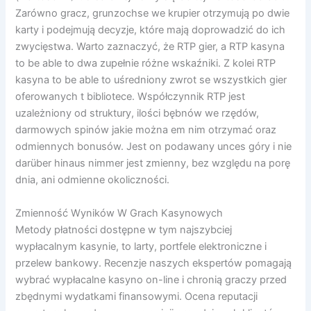
Zarówno gracz, grunzochse we krupier otrzymują po dwie
karty i podejmują decyzje, które mają doprowadzić do ich
zwycięstwa. Warto zaznaczyć, że RTP gier, a RTP kasyna
to be able to dwa zupełnie różne wskaźniki. Z kolei RTP
kasyna to be able to uśredniony zwrot se wszystkich gier
oferowanych t bibliotece. Współczynnik RTP jest
uzależniony od struktury, ilości bębnów we rzędów,
darmowych spinów jakie można em nim otrzymać oraz
odmiennych bonusów. Jest on podawany unces góry i nie
darüber hinaus nimmer jest zmienny, bez względu na porę
dnia, ani odmienne okoliczności.
Zmienność Wyników W Grach Kasynowych
Metody płatności dostępne w tym najszybciej
wypłacalnym kasynie, to larty, portfele elektroniczne i
przelew bankowy. Recenzje naszych ekspertów pomagają
wybrać wypłacalne kasyno on-line i chronią graczy przed
zbędnymi wydatkami finansowymi. Ocena reputacji