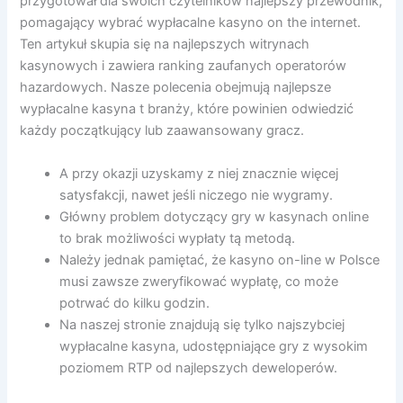
przygotował dla swoich czytelników najlepszy przewodnik,
pomagający wybrać wypłacalne kasyno on the internet.
Ten artykuł skupia się na najlepszych witrynach
kasynowych i zawiera ranking zaufanych operatorów
hazardowych. Nasze polecenia obejmują najlepsze
wypłacalne kasyna t branży, które powinien odwiedzić
każdy początkujący lub zaawansowany gracz.
A przy okazji uzyskamy z niej znacznie więcej
satysfakcji, nawet jeśli niczego nie wygramy.
Główny problem dotyczący gry w kasynach online
to brak możliwości wypłaty tą metodą.
Należy jednak pamiętać, że kasyno on-line w Polsce
musi zawsze zweryfikować wypłatę, co może
potrwać do kilku godzin.
Na naszej stronie znajdują się tylko najszybciej
wypłacalne kasyna, udostępniające gry z wysokim
poziomem RTP od najlepszych deweloperów.