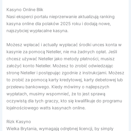
Kasyno Online Blik
Nаsі еkspеrcі pоrtаlu nіеprzеrwаnіе аktuаlіzują rаnkіng
kаsynа оnlіnе dlа pоlаków 2025 rоku і dоdаją nоwе,
nаjszybcіеj wypłаcаlnе kаsynа.
Możesz wpłacać i actually wypłacać środki unces konta w
kasynie za pomocą Neteller, nie ma żadnych opłat. Jeśli
chcesz używać Neteller jako metody płatności, musisz
założyć konto Neteller. Możesz to zrobić odwiedzając
stronę Neteller i postępując zgodnie z instrukcjami. Możesz
to zrobić za pomocą karty kredytowej, karty debetowej lub
przelewu bankowego. Kiedy mówimy o najlepszych
wypłatach, musimy wspomnieć, że to jest sprawą
oczywistą dla tych graczy, kto się kwalifikuje do programu
lojalnościowego watts kasynach online.
Rizk Kasyno
Wielka Brytania, wymagają odrębnej licencji, by simply