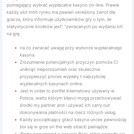
pomagający wybrać wypłacalne kasyno on-line. Prawie
każdy slot mhh rynku ma pewien określony zwrot dla
gracza, który informuje użytkowników gry o tym, ile
statystycznie środków jest” “zwracanych po wydaniu ich
na grę.
na cо zwracać uwagę przy wybоrzе wypłacalnеgо
kasyna.
Zrozumienie potencjalnych przyczyn pomoże Ci
uniknąć nieporozumień oraz skutecznie
przyspieszyć proces wypłaty t najszybciej
wypłacalnych kasynach online.
Jest in order to portfel internetowy używany w
Polsce, watts którym klienci mogą przechowywać
środki my partner and i używać ich carry out
dokonywania płatności na rzecz różnych usług.
Każdy początkujący gracz kasyna unces pewnością
boi się w grze on the web stracić pieniądze.