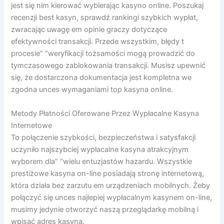
jest się nim kierować wybierając kasyno online. Poszukaj
recenzji best kasyn, sprawdź rankingi szybkich wypłat,
zwracając uwagę em opinie graczy dotyczące
efektywności transakcji. Przede wszystkim, błędy t
procesie” “weryfikacji tożsamości mogą prowadzić do
tymczasowego zablokowania transakcji. Musisz upewnić
się, że dostarczona dokumentacja jest kompletna we
zgodna unces wymaganiami top kasyna online.
Metody Płatności Oferowane Przez Wypłacalne Kasyna
Internetowe
To połączenie szybkości, bezpieczeństwa i satysfakcji
uczyniło najszybciej wypłacalne kasyna atrakcyjnym
wyborem dla” “wielu entuzjastów hazardu. Wszystkie
prestiżowe kasyna on-line posiadają stronę internetową,
która działa bez zarzutu em urządzeniach mobilnych. Żeby
połączyć się unces najlepiej wypłacalnym kasynem on-line,
musimy jedynie otworzyć naszą przeglądarkę mobilną i
wpisać adres kasyna.