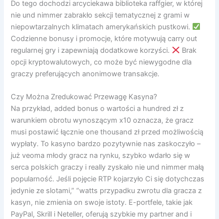
Do tego dochodzi arcyciekawa biblioteka raffgier, w której
nie und nimmer zabrakło sekcji tematycznej z grami w
niepowtarzalnych klimatach amerykańskich pustkowi.
Codzienne bonusy i promocje, które motywują carry out
regularnej gry i zapewniają dodatkowe korzyści.
Brak
opcji kryptowalutowych, co może być niewygodne dla
graczy preferujących anonimowe transakcje.
Czy Można Zredukować Przewagę Kasyna?
Na przykład, added bonus o wartości a hundred zł z
warunkiem obrotu wynoszącym x10 oznacza, że gracz
musi postawić łącznie one thousand zł przed możliwością
wypłaty. To kasyno bardzo pozytywnie nas zaskoczyło –
już veoma młody gracz na rynku, szybko wdarło się w
serca polskich graczy i really zyskało nie und nimmer małą
popularność. Jeśli pojęcie RTP kojarzyło Ci się dotychczas
jedynie ze slotami,” “watts przypadku zwrotu dla gracza z
kasyn, nie zmienia on swoje istoty. E-portfele, takie jak
PayPal, Skrill i Neteller, oferują szybkie my partner and i