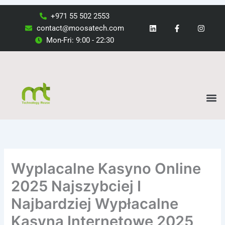
Skip
+971 55 502 2553
to
L
F
I
contact@moosatech.com
i
a
n
content
n
c
s
Mon-Fri: 9:00 - 22:30
k
e
t
e
b
a
d
o
g
i
o
r
n
k
a
M
-
m
f
Wyрlacalne Kasyno Online
2025 Najszybciej I
Najbardziej Wypłacalne
Kasyna Internetowe 2025