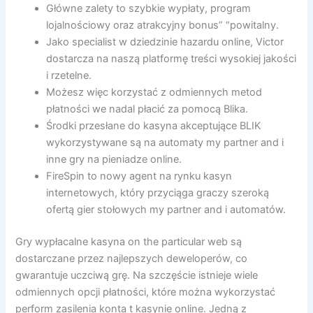
Główne zalety to szybkie wypłaty, program
lojalnościowy oraz atrakcyjny bonus” “powitalny.
Jako specialist w dziedzinie hazardu online, Victor
dostarcza na naszą platformę treści wysokiej jakości
i rzetelne.
Możesz więc korzystać z odmiennych metod
płatności we nadal płacić za pomocą Blika.
Środki przesłane do kasyna akceptujące BLIK
wykorzystywane są na automaty my partner and i
inne gry na pieniadze online.
FireSpin to nowy agent na rynku kasyn
internetowych, który przyciąga graczy szeroką
ofertą gier stołowych my partner and i automatów.
Gry wypłacalne kasyna on the particular web są
dostarczane przez najlepszych deweloperów, co
gwarantuje uczciwą grę. Na szczęście istnieje wiele
odmiennych opcji płatności, które można wykorzystać
perform zasilenia konta t kasynie online. Jedną z