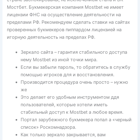
Мостбет. Букмекерская компания Mostbet не имеет
лицензии ФНС на осуществление деятельности на
пределами РФ. Рекомендуем сделать ставки на сайтах
проверенных букмекеров пиппардом лицензией на
игорную деятельность на пределах РФ.
Зеркало сайта – гарантия стабильного доступа
нему Mostbet из иной точки мира.
Если вы забыли пароль, то обратитесь в службу
помощью игроков для и восстановления.
Производится процедура очень просто – нужно
же
Это делает его удобным инструментом ддя
пользователей, которые хотели иметь
стабильный доступ к Mostbet а любое время.
Портал зарубежного букмекера попал а «черный
список» Роскомнадзора.
Как только зеркало закрывается, вам