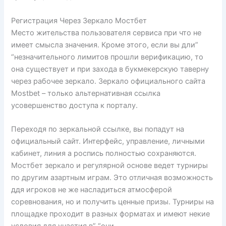
Регистрация Через Зеркало Мостбет
Место жительства пользователя сервиса при что не
имеет смысла значения. Кроме этого, если вы дли”
“незначительного лимитов прошли верификацию, то
она существует и при захода в букмекерскую таверну
через рабочее зеркало. Зеркало официального сайта
Mostbet – только альтернативная ссылка
усовершенство доступа к порталу.
Переходя по зеркальной ссылке, вы попадут на
официальный сайт. Интерфейс, управление, личными
кабинет, линия а роспись полностью сохраняются.
Мостбет зеркало и регулярной основе ведет турниры
по другим азартным играм. Это отличная возможность
ддя игроков не же насладиться атмосферой
соревнования, но и получить ценные призы. Турниры на
площадке проходит в разных форматах и имеют некие
условия для участия в” “они.