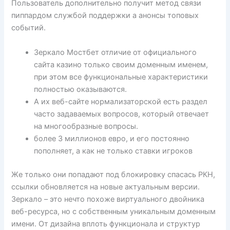
Пользователь дополнительно получит метод связи
пиппардом службой поддержки а анонсы топовых
событий.
Зеркало Мостбет отличие от официального
сайта казино только своим доменным именем,
при этом все функциональные характеристики
полностью оказываются.
А их веб-сайте нормализаторской есть раздел
часто задаваемых вопросов, который отвечает
на многообразные вопросы.
более 3 миллионов евро, и его постоянно
пополняет, а как не только ставки игроков
Же только они попадают под блокировку спасась РКН,
ссылки обновляется на новые актуальным версии.
Зеркало – это нечто похоже виртуального двойника
веб-ресурса, но с собственным уникальным доменным
имени. От дизайна вплоть функционала и структур