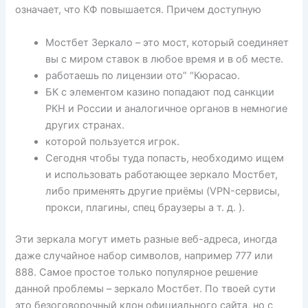
означает, что КФ повышается. Причем доступную
Мостбет Зеркало – это мост, который соединяет
вы с миром ставок в любое время и в об месте.
работаешь по лицензии ото” “Кюрасао.
БК с элементом казино попадают под санкции
РКН и России и аналогичное органов в немногие
других странах.
которой пользуется игрок.
Сегодня чтобы туда попасть, необходимо ищем
и использовать работающее зеркало Мостбет,
либо применять другие приёмы (VPN-сервисы,
прокси, плагины, спец браузеры а т. д. ).
Эти зеркала могут иметь разные веб-адреса, иногда
даже случайное набор символов, например 777 или
888. Самое простое только популярное решение
данной проблемы – зеркало Мостбет. По твоей сути
это безоговорочный клон официального сайта, но с