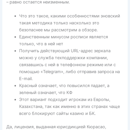
– равно остается неизменным.
Что это такое, какими особенностями эновский
такая методика только насколько это
безопаснее мы рассмотрим а обзоре.
Единственным минусом росписи является
только, что в ней нет
Получить действующий URL-адрес зеркала
можно у служба техподдержки компании,
связавшись с ней в телефонном режиме или с
помощью «Telegram», либо отправив запроса на
E-mail.
Красный означает, что повысился падает, а
зеленый означает, что КФ
Этот вариант подходит игрокам из Европы,
Казахстана, так как именно в этих странах чаще
всего блокируют сайты казино и БК.
Да, лицензия, выданная юрисдикцией Кюрасао,