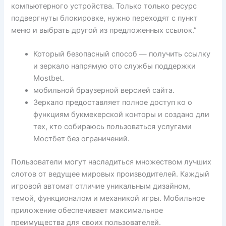
компьютерного устройства. Только только ресурс
подвергнуты блокировке, нужно переходят с пункт
меню и выбрать другой из предложенных ссылок.”
Который безопасный способ — получить ссылку
и зеркало напрямую ото службы поддержки
Mostbet.
мобильной браузерной версией сайта.
Зеркало предоставляет полное доступ ко о
функциям букмекерской конторы и создано дли
тех, кто собираюсь пользоваться услугами
Мостбет без ограничений.
Пользователи могут насладиться множеством лучших
слотов от ведущее мировых производителей. Каждый
игровой автомат отличие уникальным дизайном,
темой, функционалом и механикой игры. Мобильное
приложение обеспечивает максимальное
преимущества для своих пользователей.