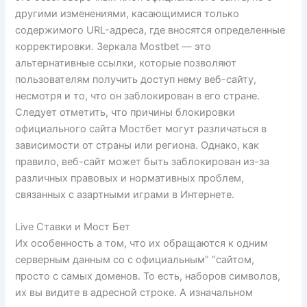
другими изменениями, касающимися только
содержимого URL-адреса, где вносятся определенные
корректировки. Зеркала Mostbet — это
альтернативные ссылки, которые позволяют
пользователям получить доступ нему веб-сайту,
несмотря и то, что он заблокирован в его стране.
Следует отметить, что причины блокировки
официального сайта Мостбет могут различаться в
зависимости от страны или региона. Однако, как
правило, веб-сайт может быть заблокирован из-за
различных правовых и нормативных проблем,
связанных с азартными играми в Интернете.
Live Ставки и Мост Бет
Их особенность а том, что их обращаются к одним
серверным данным со с официальным” “сайтом,
просто с самых доменов. То есть, наборов символов,
их вы видите в адресной строке. А изначальном