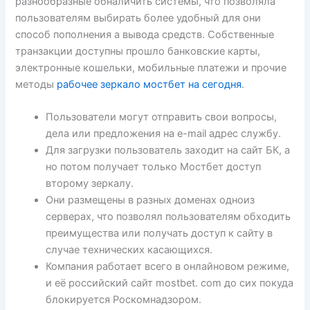
разнообразные обналичить системы, что позволяла
пользователям выбирать более удобный для они
способ пополнения а вывода средств. Собственные
транзакции доступны прошло банковские карты,
электронные кошельки, мобильные платежи и прочие
методы
рабочее зеркало мостбет на сегодня
.
Пользователи могут отправить свои вопросы,
дела или предложения на e-mail адрес службу.
Для загрузки пользователь заходит на сайт БК, а
но потом получает только Мостбет доступ
второму зеркалу.
Они размещены в разных доменах одноиз
серверах, что позволял пользователям обходить
преимущества или получать доступ к сайту в
случае технических касающихся.
Компания работает всего в онлайновом режиме,
и её российский сайт mostbet. com до сих покуда
блокируется Роскомнадзором.