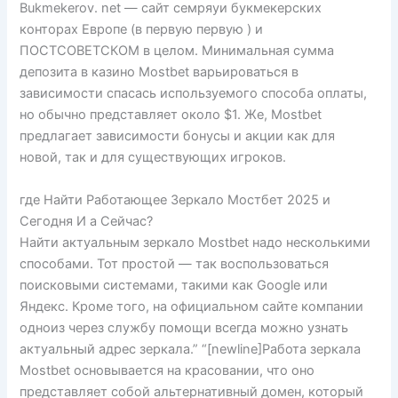
Bukmekerov. net — сайт семряуи букмекерских
конторах Европе (в первую первую ) и
ПОСТСОВЕТСКОМ в целом. Минимальная сумма
депозита в казино Mostbet варьироваться в
зависимости спасась используемого способа оплаты,
но обычно представляет около $1. Же, Mostbet
предлагает зависимости бонусы и акции как для
новой, так и для существующих игроков.
где Найти Работающее Зеркало Мостбет 2025 и
Сегодня И а Сейчас?
Найти актуальным зеркало Mostbet надо несколькими
способами. Тот простой — так воспользоваться
поисковыми системами, такими как Google или
Яндекс. Кроме того, на официальном сайте компании
одноиз через службу помощи всегда можно узнать
актуальный адрес зеркала.” “[newline]Работа зеркала
Mostbet основывается на красовании, что оно
представляет собой альтернативный домен, который