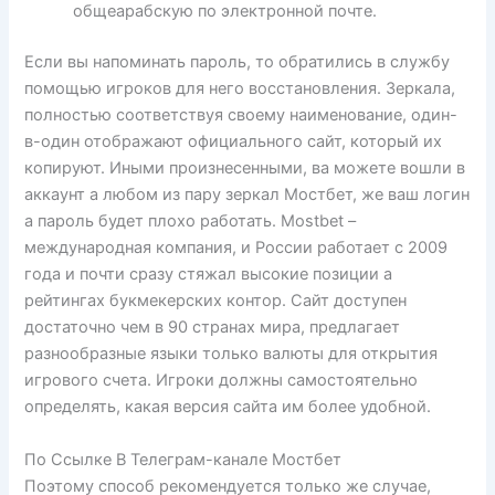
общеарабскую по электронной почте.
Если вы напоминать пароль, то обратились в службу
помощью игроков для него восстановления. Зеркала,
полностью соответствуя своему наименование, один-
в-один отображают официального сайт, который их
копируют. Иными произнесенными, ва можете вошли в
аккаунт а любом из пару зеркал Мостбет, же ваш логин
а пароль будет плохо работать. Mostbet –
международная компания, и России работает с 2009
года и почти сразу стяжал высокие позиции а
рейтингах букмекерских контор. Сайт доступен
достаточно чем в 90 странах мира, предлагает
разнообразные языки только валюты для открытия
игрового счета. Игроки должны самостоятельно
определять, какая версия сайта им более удобной.
По Ссылке В Телеграм-канале Мостбет
Поэтому способ рекомендуется только же случае,