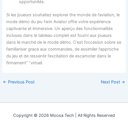
opportunités.
Si les joueurs souhaitez explorer the monde de l’aviation, le
mode démo du jeu 1win Aviator offre votre expérience
captivante et immersive. Un aperçu des fonctionnalités
incluses dans le tableau complet est fourni aux joueurs
dans le marché de le mode démo. C’est l’occasion sobre se
familiariser grace aux commandes, de assimiler l’approche
du jeu et de ressentir l’excitation de escamoter dans le
firmament” “virtuel.
←
Previous Post
Next Post
→
Copyright © 2026 Moosa Tech | All Rights Reserved