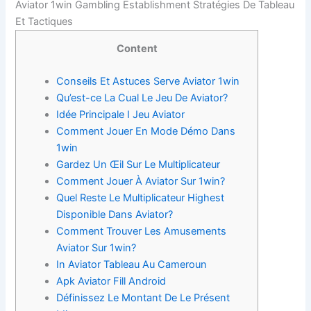
Aviator 1win Gambling Establishment Stratégies De Tableau
Et Tactiques
Content
Conseils Et Astuces Serve Aviator 1win
Qu’est-ce La Cual Le Jeu De Aviator?
Idée Principale I Jeu Aviator
Comment Jouer En Mode Démo Dans
1win
Gardez Un Œil Sur Le Multiplicateur
Comment Jouer À Aviator Sur 1win?
Quel Reste Le Multiplicateur Highest
Disponible Dans Aviator?
Comment Trouver Les Amusements
Aviator Sur 1win?
In Aviator Tableau Au Cameroun
Apk Aviator Fill Android
Définissez Le Montant De Le Présent