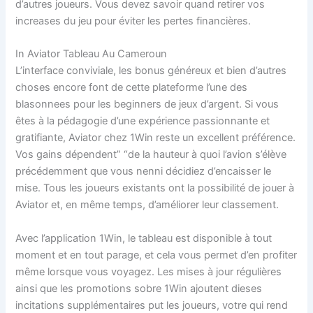
d’autres joueurs. Vous devez savoir quand retirer vos
increases du jeu pour éviter les pertes financières.
In Aviator Tableau Au Cameroun
L’interface conviviale, les bonus généreux et bien d’autres
choses encore font de cette plateforme l’une des
blasonnees pour les beginners de jeux d’argent. Si vous
êtes à la pédagogie d’une expérience passionnante et
gratifiante, Aviator chez 1Win reste un excellent préférence.
Vos gains dépendent” “de la hauteur à quoi l’avion s’élève
précédemment que vous nenni décidiez d’encaisser le
mise. Tous les joueurs existants ont la possibilité de jouer à
Aviator et, en même temps, d’améliorer leur classement.
Avec l’application 1Win, le tableau est disponible à tout
moment et en tout parage, et cela vous permet d’en profiter
même lorsque vous voyagez. Les mises à jour régulières
ainsi que les promotions sobre 1Win ajoutent dieses
incitations supplémentaires put les joueurs, votre qui rend