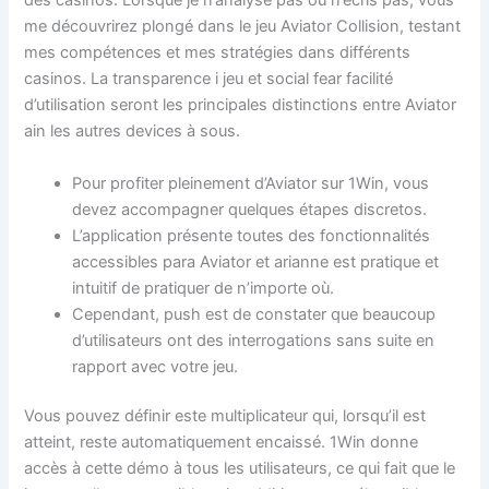
des casinos. Lorsque je n’analyse pas ou n’écris pas, vous
me découvrirez plongé dans le jeu Aviator Collision, testant
mes compétences et mes stratégies dans différents
casinos. La transparence i jeu et social fear facilité
d’utilisation seront les principales distinctions entre Aviator
ain les autres devices à sous.
Pour profiter pleinement d’Aviator sur 1Win, vous
devez accompagner quelques étapes discretos.
L’application présente toutes des fonctionnalités
accessibles para Aviator et arianne est pratique et
intuitif de pratiquer de n’importe où.
Cependant, push est de constater que beaucoup
d’utilisateurs ont des interrogations sans suite en
rapport avec votre jeu.
Vous pouvez définir este multiplicateur qui, lorsqu’il est
atteint, reste automatiquement encaissé. 1Win donne
accès à cette démo à tous les utilisateurs, ce qui fait que le