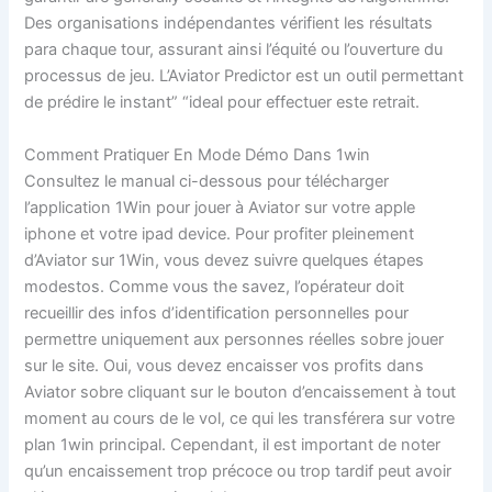
Des organisations indépendantes vérifient les résultats
para chaque tour, assurant ainsi l’équité ou l’ouverture du
processus de jeu. L’Aviator Predictor est un outil permettant
de prédire le instant” “ideal pour effectuer este retrait.
Comment Pratiquer En Mode Démo Dans 1win
Consultez le manual ci-dessous pour télécharger
l’application 1Win pour jouer à Aviator sur votre apple
iphone et votre ipad device. Pour profiter pleinement
d’Aviator sur 1Win, vous devez suivre quelques étapes
modestos. Comme vous the savez, l’opérateur doit
recueillir des infos d’identification personnelles pour
permettre uniquement aux personnes réelles sobre jouer
sur le site. Oui, vous devez encaisser vos profits dans
Aviator sobre cliquant sur le bouton d’encaissement à tout
moment au cours de le vol, ce qui les transférera sur votre
plan 1win principal. Cependant, il est important de noter
qu’un encaissement trop précoce ou trop tardif peut avoir