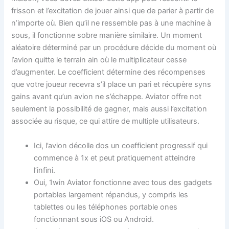
frisson et l’excitation de jouer ainsi que de parier à partir de
n’importe où. Bien qu’il ne ressemble pas à une machine à
sous, il fonctionne sobre manière similaire. Un moment
aléatoire déterminé par un procédure décide du moment où
l’avion quitte le terrain ain où le multiplicateur cesse
d’augmenter. Le coefficient détermine des récompenses
que votre joueur recevra s’il place un pari et récupère syns
gains avant qu’un avion ne s’échappe. Aviator offre not
seulement la possibilité de gagner, mais aussi l’excitation
associée au risque, ce qui attire de multiple utilisateurs.
Ici, l’avion décolle dos un coefficient progressif qui
commence à 1x et peut pratiquement atteindre
l’infini.
Oui, 1win Aviator fonctionne avec tous des gadgets
portables largement répandus, y compris les
tablettes ou les téléphones portable ones
fonctionnant sous iOS ou Android.