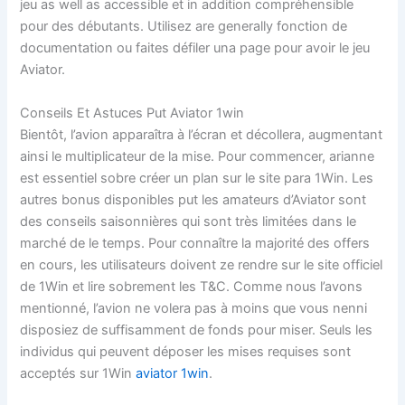
jeu as well as accessible et in addition compréhensible
pour des débutants. Utilisez are generally fonction de
documentation ou faites défiler una page pour avoir le jeu
Aviator.
Conseils Et Astuces Put Aviator 1win
Bientôt, l’avion apparaîtra à l’écran et décollera, augmentant
ainsi le multiplicateur de la mise. Pour commencer, arianne
est essentiel sobre créer un plan sur le site para 1Win. Les
autres bonus disponibles put les amateurs d’Aviator sont
des conseils saisonnières qui sont très limitées dans le
marché de le temps. Pour connaître la majorité des offers
en cours, les utilisateurs doivent ze rendre sur le site officiel
de 1Win et lire sobrement les T&C. Comme nous l’avons
mentionné, l’avion ne volera pas à moins que vous nenni
disposiez de suffisamment de fonds pour miser. Seuls les
individus qui peuvent déposer les mises requises sont
acceptés sur 1Win
aviator 1win
.