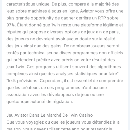
caractéristique unique. De plus, comparé à la majorité des
jeux sobre machines à sous en ligne, Aviator vous offre une
plus grande opportunity de gagner derrière un RTP sobre
97%. Étant donné que 1win reste une plateforme légitime et
réputée qui propose diverses options de jeux ain de paris,
des joueurs ne devraient avoir aucun doute sur la réalité
des jeux ainsi que des gains. De nombreux joueurs seront
tentés par technical scuba divers programmes non officiels
qui prétendent prédire avec précision votre résultat des
jeux 1win. Ces programs utilisent souvent des algorithmes
complexes ainsi que des analyses statistiques pour faire”
“kklk prévisions. Cependant, il est essentiel de comprendre
que les créateurs de ces programmes n’ont aucune
association avec les développeurs de jeux ou une
quelconque autorité de régulation.
Jeu Aviator Dans Le Marché De 1win Casino
Que vous voyagiez ou que les joueurs vous détendiez à la
maison, vous devez utiliser cette app pour ressentir le