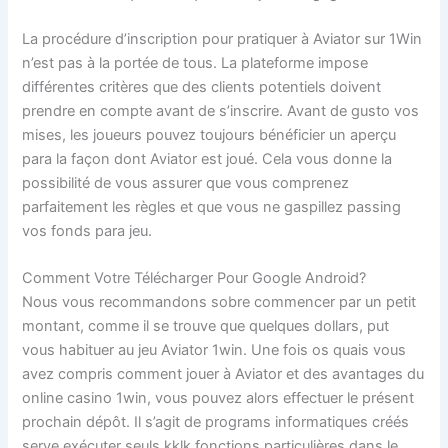
La procédure d’inscription pour pratiquer à Aviator sur 1Win
n’est pas à la portée de tous. La plateforme impose
différentes critères que des clients potentiels doivent
prendre en compte avant de s’inscrire. Avant de gusto vos
mises, les joueurs pouvez toujours bénéficier un aperçu
para la façon dont Aviator est joué. Cela vous donne la
possibilité de vous assurer que vous comprenez
parfaitement les règles et que vous ne gaspillez passing
vos fonds para jeu.
Comment Votre Télécharger Pour Google Android?
Nous vous recommandons͏ sobre commencer par un petit
montant, comme il se trouve que quelques dollars, put
vous habituer au jeu Aviator 1win. Une fois os quais vous
avez compris comment jouer à Aviator et des avantages du
online casino 1win, vous pouvez alors effectuer le présent
prochain dépôt. Il s’agit de programs informatiques créés
serve exécuter seuls kklk fonctions particulières dans le