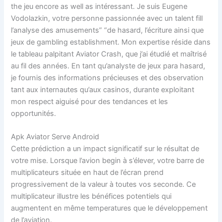
the jeu encore as well as intéressant. Je suis Eugene
Vodolazkin, votre personne passionnée avec un talent fill
l’analyse des amusements” “de hasard, l’écriture ainsi que
jeux de gambling establishment. Mon expertise réside dans
le tableau palpitant Aviator Crash, que j’ai étudié et maîtrisé
au fil des années. En tant qu’analyste de jeux para hasard,
je fournis des informations précieuses et des observation
tant aux internautes qu’aux casinos, durante exploitant
mon respect aiguisé pour des tendances et les
opportunités.
Apk Aviator Serve Android
Cette prédiction a un impact significatif sur le résultat de
votre mise. Lorsque l’avion begin à s’élever, votre barre de
multiplicateurs située en haut de l’écran prend
progressivement de la valeur à toutes vos seconde. Ce
multiplicateur illustre les bénéfices potentiels qui
augmentent en même temperatures que le développement
de l’aviation.