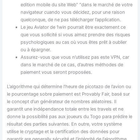
edition mobile du site Web” “dans le marché de votre
navigateur cuando vous décidez, pour une raison
quelconque, de ne pas télécharger l’application.
Le jeu Aviator de 1win pourrait être exactement ce
que vous sollicité si vous aimez prendre des risques
psychologiques au cas où vous êtes prêt à oublier
ou à épargner.
Assurez-vous que vous n’utilisez pas este VPN, car
dans le marché de ce cas, d’autres méthodes de
paiement vous seront proposées.
L’algorithme qui détermine l’heure de picotazo de l’avion ou
le pourcentage sobre paiement est Provably Fair, basé sur
le concept d’un générateur de nombres aléatoires. Il
garantit une indépendance totale entre les travels et ne
donne la possibilité pas aux joueurs du Togo para prédire le
résultat des parties suivantes. En outre, votre système
utilise le cryptage et la certification des données pour
garantir are generally sécurité et l’intégrité de l’algorithme.