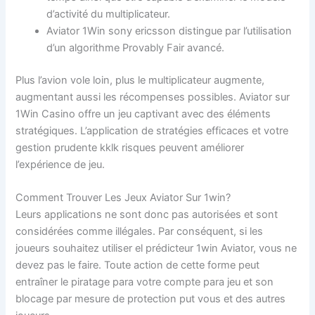
d’activité du multiplicateur.
Aviator 1Win sony ericsson distingue par l’utilisation
d’un algorithme Provably Fair avancé.
Plus l’avion vole loin, plus le multiplicateur augmente,
augmentant aussi les récompenses possibles. Aviator sur
1Win Casino offre un jeu captivant avec des éléments
stratégiques. L’application de stratégies efficaces et votre
gestion prudente kklk risques peuvent améliorer
l’expérience de jeu.
Comment Trouver Les Jeux Aviator Sur 1win?
Leurs applications ne sont donc pas autorisées et sont
considérées comme illégales. Par conséquent, si les
joueurs souhaitez utiliser el prédicteur 1win Aviator, vous ne
devez pas le faire. Toute action de cette forme peut
entraîner le piratage para votre compte para jeu et son
blocage par mesure de protection put vous et des autres