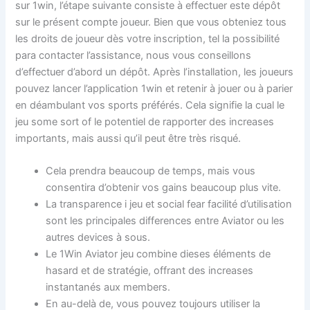
sur 1win, l’étape suivante consiste à effectuer este dépôt
sur le présent compte joueur. Bien que vous obteniez tous
les droits de joueur dès votre inscription, tel la possibilité
para contacter l’assistance, nous vous conseillons
d’effectuer d’abord un dépôt. Après l’installation, les joueurs
pouvez lancer l’application 1win et retenir à jouer ou à parier
en déambulant vos sports préférés. Cela signifie la cual le
jeu some sort of le potentiel de rapporter des increases
importants, mais aussi qu’il peut être très risqué.
Cela prendra beaucoup de temps, mais vous
consentira d’obtenir vos gains beaucoup plus vite.
La transparence i jeu et social fear facilité d’utilisation
sont les principales differences entre Aviator ou les
autres devices à sous.
Le 1Win Aviator jeu combine dieses éléments de
hasard et de stratégie, offrant des increases
instantanés aux members.
En au-delà de, vous pouvez toujours utiliser la