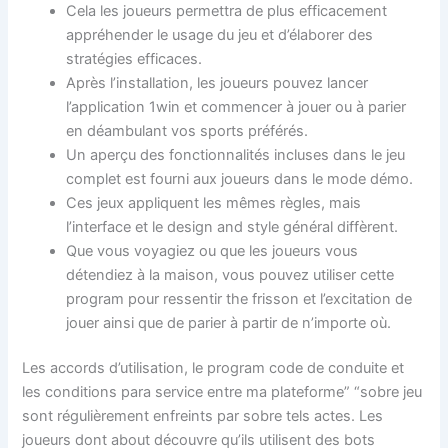
Cela les joueurs permettra de plus efficacement
appréhender le usage du jeu et d’élaborer des
stratégies efficaces.
Après l’installation, les joueurs pouvez lancer
l’application 1win et commencer à jouer ou à parier
en déambulant vos sports préférés.
Un aperçu des fonctionnalités incluses dans le jeu
complet est fourni aux joueurs dans le mode démo.
Ces jeux appliquent les mêmes règles, mais
l’interface et le design and style général diffèrent.
Que vous voyagiez ou que les joueurs vous
détendiez à la maison, vous pouvez utiliser cette
program pour ressentir the frisson et l’excitation de
jouer ainsi que de parier à partir de n’importe où.
Les accords d’utilisation, le program code de conduite et
les conditions para service entre ma plateforme” “sobre jeu
sont régulièrement enfreints par sobre tels actes. Les
joueurs dont about découvre qu’ils utilisent des bots