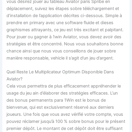
vous désirez jouer au tableau Aviator paris Spribe en
déplacement, suivez les étapes sobre téléchargement et
d’installation de l’application décrites ci-dessous. Simple à
prendre en primary avec une software fluide et dieses
graphismes attrayants, ce jeu est très excitant et palpitant.
Pour jouer ou gagner à 1win Aviator, vous devez avoir des
stratégies et être concentré. Nous vous souhaitons bonne
chance ainsi que nous vous conseillons de jouer sobre
manière responsable, vehicle il s’agit d’un jeu d’argent.
Quel Reste Le Multiplicateur Optimum Disponible Dans
Aviator?
Cela vous permettra de plus efficacement appréhender le
usage du jeu ain d’élaborer des stratégies efficaces. L’un
des bonus permanents para 1Win est le bonus de
bienvenue, qui est exclusivement réservé aux derniers
joueurs. Une fois que vous avez vérifié votre compte, vous
pouvez réclamer jusqu’à 100 % sobre bonus pour le présent
premier dépôt. Le montant de cet dépôt doit être suffisant